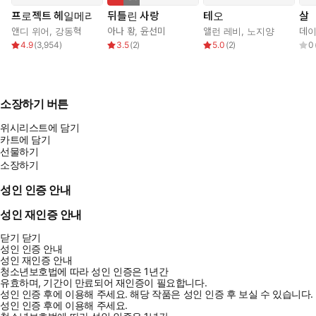
프로젝트 헤일메리
뒤틀린 사랑
테오
살
앤디 위어
,
강동혁
아나 황
,
윤선미
앨런 레비
,
노지양
데이
4.9
(
3,954
)
3.5
(
2
)
5.0
(
2
)
0
소장하기 버튼
위시리스트에 담기
카트에 담기
선물하기
소장하기
성인 인증 안내
성인 재인증 안내
닫기
닫기
성인 인증 안내
성인 재인증 안내
청소년보호법에 따라 성인 인증은 1년간
유효하며, 기간이 만료되어 재인증이 필요합니다.
성인 인증 후에 이용해 주세요.
해당 작품은 성인 인증 후 보실 수 있습니다.
성인 인증 후에 이용해 주세요.