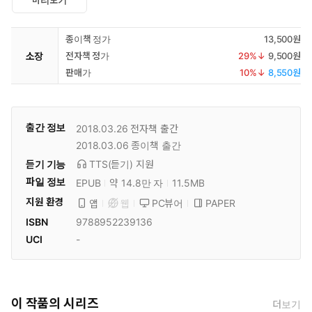
미리보기
종이책 정가
13,500원
소장
전자책 정가
29
%↓
9,500원
판매가
10
%↓
8,550원
출간 정보
2018.03.26
전자책 출간
2018.03.06
종이책 출간
듣기 기능
TTS(듣기)
지원
파일 정보
EPUB
약 14.8만 자
11.5MB
지원 환경
PC뷰어
PAPER
앱
웹
ISBN
9788952239136
UCI
-
이 작품의 시리즈
더보기