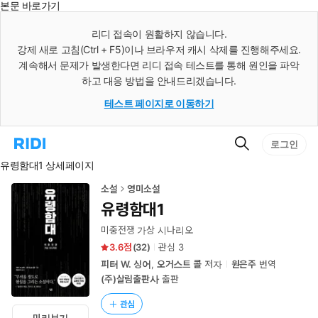
본문 바로가기
인
스
리디 접속이 원활하지 않습니다.
턴
강제 새로 고침(Ctrl + F5)이나 브라우저 캐시 삭제를 진행해주세요.
트
검
계속해서 문제가 발생한다면 리디 접속 테스트를 통해 원인을 파악
색
하고 대응 방법을 안내드리겠습니다.
테스트 페이지로 이동하기
검
리
로그인
색
디
유령함대1 상세페이지
홈
으
로
소설
영미소설
이
유령함대1
동
미중전쟁 가상 시나리오
3.6
(
32
)
관심
3
피터 W. 싱어
,
오거스트 콜
저자
원은주
번역
(주)살림출판사
출판
관심