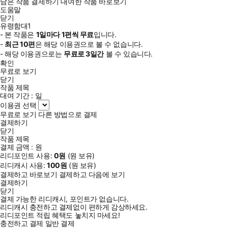
남은 작품 결제하기
대여한 작품 바로보기
도움말
닫기
유령함대1
- 본 작품은
1일
마다
1
편씩 무료
입니다.
-
최근
10편
은 해당 이용권으로 볼 수 없습니다.
- 해당 이용권으로는
무료로
3일
간
볼 수 있습니다.
확인
무료로 보기
닫기
작품 제목
대여 기간 :
일
이용권 선택
무료로 보기
다른 방법으로 결제
결제하기
닫기
작품 제목
결제 금액 :
원
리디포인트 사용:
0
원
(
원 보유)
리디캐시 사용:
100
원
(
원 보유)
결제하고 바로보기
결제하고 다음에 보기
결제하기
닫기
결제 가능한 리디캐시, 포인트가 없습니다.
리디캐시 충전하고 결제없이 편하게 감상하세요.
리디포인트 적립 혜택도 놓치지 마세요!
충전하고 결제
일반 결제