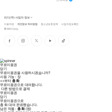
리디(주) 사업자 정보
이용약관
개인정보 처리방침
청소년보호정책
사업자정보확인
©
RIDI Corp.
페
인
트
유
틱
이
스
위
튜
톡
스
타
터
브
북
그
램
무료이용권
닫기
무료이용권을 사용하시겠습니까?
사용 가능 :
장
<
>부터
총
화
무료이용권으로 대여합니다.
다른 방법으로 결제
무료이용권
닫기
무료이용권으로
총
화
대여 완료했습니다.
남은 작품 :
총
화
(
원)