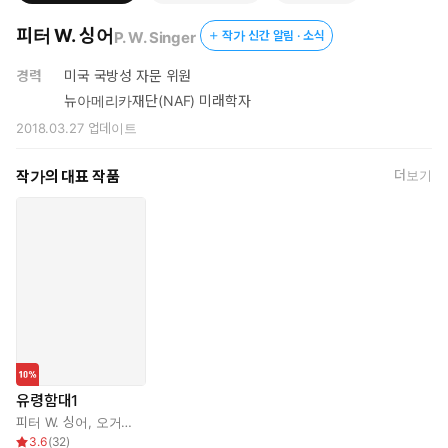
피터 W. 싱어
P. W. Singer
작가 신간 알림 · 소식
경력
미국 국방성 자문 위원
뉴아메리카재단(NAF) 미래학자
2018.03.27
업데이트
작가의 대표 작품
더보기
유령함대1
피터 W. 싱어
,
오거스트 콜
,
원은주
3.6
(
32
)