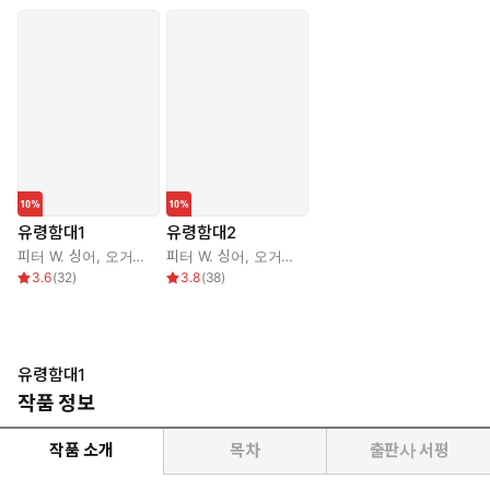
유령함대1
유령함대2
피터 W. 싱어
,
오거스트 콜
피터 W. 싱어
,
원은주
,
오거스트 콜
,
원은주
3.6
(
32
)
3.8
(
38
)
유령함대1
작품 정보
작품 소개
목차
출판사 서평