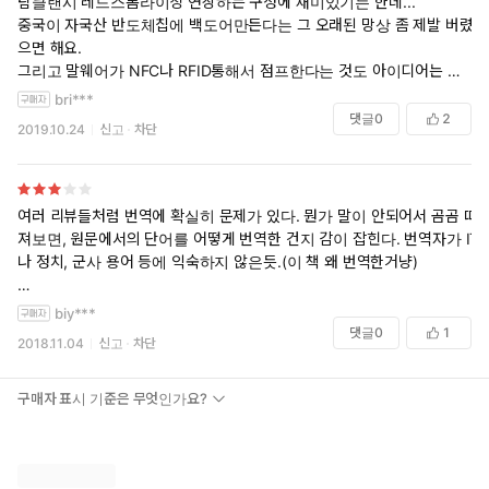
탐클랜시 레드스톰라이징 연상하는 구성에 재미있기는 한데...
중국이 자국산 반도체칩에 백도어만든다는 그 오래된 망상 좀 제발 버렸
으면 해요.
그리고 말웨어가 NFC나 RFID통해서 점프한다는 것도 아이디어는 좋은
데
bri***
기술적 타당성은 제로입니다.
댓글
0
2
2019.10.24
신고
차단
탐클랜시는 정말 당시 기술이나 정치경제적 상황을 면밀하게 분석해서
타당성 있는
걸작을 내놨는데, 이 아류작은 중국때리기에 기반한 환상에 가깝습니다.
여러 리뷰들처럼 번역에 확실히 문제가 있다. 뭔가 말이 안되어서 곰곰 따
져보면, 원문에서의 단어를 어떻게 번역한 건지 감이 잡힌다. 번역자가 IT
엄밀히 말하면 냉전기 소련이 미국에 대한 도발이 가능할 정도의 군사력
나 정치, 군사 용어 등에 익숙하지 않은듯.(이 책 왜 번역한거냥)
에 도달한적이 단 한번도 없었던게 최근에 밝혀진걸 보면 탐클랜시 소설
도 사실 환상입니다.
내용 자체는 흥미가 있다. 미중이 10년 후에 전쟁을 벌인다면 어떤 시나
biy***
리오일지 나름 개연성있게 진행되고, IT기술의 발전이 어떤 식으로 영향
댓글
0
1
2018.11.04
신고
차단
을 끼칠지 생각해 볼 수 있다.
그러나 말 그대로 '시나리오'여서, 소설적 재미는 떨어진다. 다수의 주인
구매자 표시 기준은 무엇인가요?
공이 나와서 장면이 휙휙 바뀌는 영화를 생각하면 된다. 그걸 글로 풀려고
하니, 누가 누군지 계속 까먹는다. 흥미로운 캐릭터들은 몇 있지만, 독자
에게 그 캐릭터들에 대한 애착을 가질 시간을 허락하지 않는다.