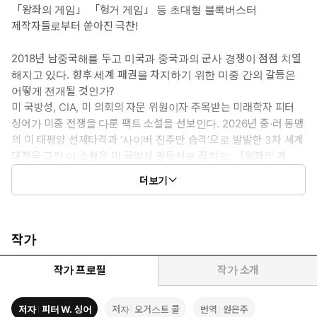
「왕좌의 게임」 「헝거 게임」 등 초대형 블록버스터
제작자들로부터 쏟아진 극찬!
2018년 남중국해를 두고 미국과 중국과의 군사 경쟁이 점점 치열
해지고 있다. 향후 세계 패권을 차지하기 위한 미중 간의 갈등은
어떻게 전개될 것인가?
미 국방성, CIA, 미 의회의 자문 위원이자 주목받는 미래학자 피터
싱어가 미중 전쟁을 다룬 팩트 소설을 선보인다. 2026년 중·러 동맹
의 미 태평양 선제타격과 ‘사이버 진주만 습격’으로 발발한 3차 세계
대전을 그린 이 소설은 미 국방성 필독서로 꼽히고, 「왕좌의 게
임」 「헝거 게임」 제작자의 극찬을 받으며 화제가 됐다. 하와이섬
더보기
과 태평양, 우주와 사이버를 주 무대로 한 『유령함대』는 각지에서
활약하는 주인공들의 긴장감 넘치는 400개 에피소드로 치밀한 전
쟁 이야기를 들려준다. 피터 싱어는 사실적인 묘사를 위해 실제 교
류해온 미국 해군 선장과 중국 장군들, 익명의 해커들과 실리콘 밸리
작가
경영진들의 이야기를 소설에 녹였다. 축적된 안보 기술지식과 생생
한 국제 경험을 토대로 탄생한 『유령함대』는 현실적인 전쟁 이야
작가 프로필
작가 소개
기뿐만 아니라 전투 속 주인공들의 인간적인 측면, 긴밀한 유대, 가
슴 아픈 순간들까지 보여준다.
저자
피터 W. 싱어
저자
오거스트 콜
번역
원은주