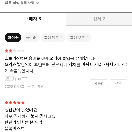
리뷰 작성 유의사항
구매자
6
전체
7
최신순
공감순
별점 높은순
별점 낮은순
스토리진행은 흥미롭지만 오역이 몰입을 방해합니다
오역과 발번역이 초반부터 난무하니 역자를 바꿔 다시낼때까지 기다리는
게 좋을듯합니다
yan***
댓글
0
0
2023.05.30
신고
차단
정신없이 읽었네요
너무 진지하게 보지 말자고요
한편의 영화를 본 느낌
블록버스트