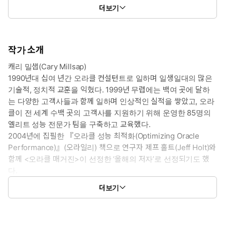
더보기
작가 소개
캐리 밀샙(Cary Millsap)
1990년대 십여 년간 오라클 컨설턴트로 일하며 일생일대의 많은
기술적, 정치적 교훈을 익혔다. 1999년 무렵에는 백여 곳에 달하
는 다양한 고객사들과 함께 일하며 인상적인 실적을 쌓았고, 오라
클이 전 세계 수백 곳의 고객사를 지원하기 위해 운영한 85명의
엘리트 성능 전문가 팀을 구축하고 교육했다.
2004년에 집필한 『오라클 성능 최적화(Optimizing Oracle
Performance)』(오라일리) 책으로 연구자 제프 홀트(Jeff Holt)와
함께 <오라클 매거진>이 선정한 ‘올해의 저자’로 선정되기도 했
다.
2008년에는 메서드R사(Method R Corporation)를 설립해서 전
더보기
세계 굴지 고객사들을 대상으로 서비스를 제공하며, 수천 개의 오라
클 추적 파일을 관리, 마이닝, 조작할 수 있는 세계 최초의 소프트웨
어 시스템을 만들기도 했다. 경력 전반에 걸쳐 글쓰기, 교육, 그리고