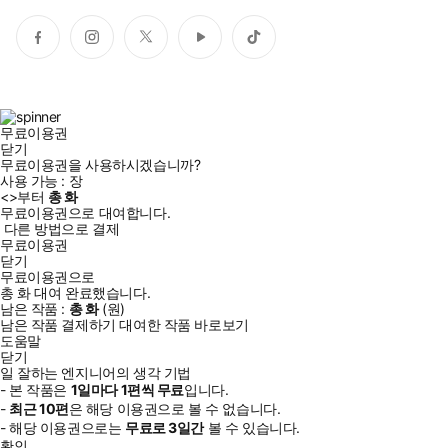
페
인
트
유
틱
이
스
위
튜
톡
스
타
터
브
북
그
램
무료이용권
닫기
무료이용권을 사용하시겠습니까?
사용 가능 :
장
<
>부터
총
화
무료이용권으로 대여합니다.
다른 방법으로 결제
무료이용권
닫기
무료이용권으로
총
화
대여 완료했습니다.
남은 작품 :
총
화
(
원)
남은 작품 결제하기
대여한 작품 바로보기
도움말
닫기
일 잘하는 엔지니어의 생각 기법
- 본 작품은
1일
마다
1
편씩 무료
입니다.
-
최근
10편
은 해당 이용권으로 볼 수 없습니다.
- 해당 이용권으로는
무료로
3일
간
볼 수 있습니다.
확인