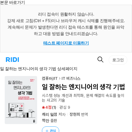
본문 바로가기
인
스
리디 접속이 원활하지 않습니다.
턴
강제 새로 고침(Ctrl + F5)이나 브라우저 캐시 삭제를 진행해주세요.
트
검
계속해서 문제가 발생한다면 리디 접속 테스트를 통해 원인을 파악
색
하고 대응 방법을 안내드리겠습니다.
테스트 페이지로 이동하기
검
리
로그인
색
디
일 잘하는 엔지니어의 생각 기법 상세페이지
홈
으
로
컴퓨터/IT
IT 비즈니스
이
일 잘하는 엔지니어의 생각 기법
동
시스템 성능 개선과 최적화, 문제 해결의 속도를 높이
는 사고의 기술
4
(
1
)
관심
9
캐리 밀샙
저자
장현희
번역
책만
출판
관심