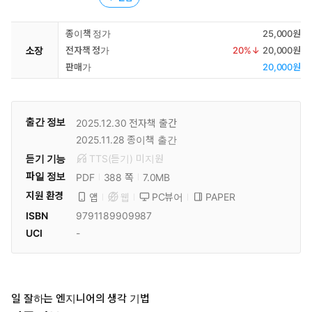
종이책 정가
25,000원
소장
전자책 정가
20
%↓
20,000원
판매가
20,000원
출간 정보
2025.12.30
전자책 출간
2025.11.28
종이책 출간
듣기 기능
TTS(듣기)
미
지원
파일 정보
PDF
7.0MB
388 쪽
지원 환경
PC뷰어
PAPER
앱
웹
ISBN
9791189909987
UCI
-
일 잘하는 엔지니어의 생각 기법