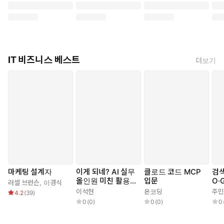
쉽다. 이 책에서는 시스템이 왜 그렇게 동작하고 있는지의 이유를 명
확하고 사려 깊게 설명해준다.
30여 년이 넘는 현장 경력을 보유한 저자 캐리 밀샙은 흥미로운 스
토리텔링 기법을 활용한 111가지 일화 속에서 컴퓨터 소프트웨어든
IT 비즈니스 베스트
더보기
일상 작업이든 (말 그대로) 모든 시스템의 성능을 개선하는 최적화
스킬을 알려준다. 또한, 엔지니어나 개발자가 어떤 사고와 마인드셋
을 갖춰야 할지, 어떻게 하면 더욱 일관되고 자신있는 최적화를 수행
할 수 있을지를 재미있게 들려준다.
컴퓨터 프로그램과 프로세스가 여러분의 시간을 어떻게 사용하
고 있는지, 그리고 그것을 개선하려면 무엇을 해야 하는지 알고
싶어하는 모든 이를 위한 책이다.
마케팅 설계자
이게 되네? AI 실무
클로드 코드 MCP
검색
올인원 미친 활용법
입문
O·
러셀 브런슨
,
이경식
71제
이석현
온코딩
주민
4.2
(
39
)
0
(
0
)
0
(
0
)
0