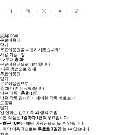
페
인
트
유
틱
이
스
위
튜
톡
스
타
터
브
북
그
램
무료이용권
닫기
무료이용권을 사용하시겠습니까?
사용 가능 :
장
<
>부터
총
화
무료이용권으로 대여합니다.
다른 방법으로 결제
무료이용권
닫기
무료이용권으로
총
화
대여 완료했습니다.
남은 작품 :
총
화
(
원)
남은 작품 결제하기
대여한 작품 바로보기
도움말
닫기
일 잘하는 엔지니어의 생각 기법
- 본 작품은
1일
마다
1
편씩 무료
입니다.
-
최근
10편
은 해당 이용권으로 볼 수 없습니다.
- 해당 이용권으로는
무료로
3일
간
볼 수 있습니다.
확인