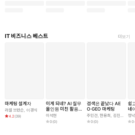
쉽다. 이 책에서는 시스템이 왜 그렇게 동작하고 있는지의 이유를 명
확하고 사려 깊게 설명해준다.
30여 년이 넘는 현장 경력을 보유한 저자 캐리 밀샙은 흥미로운 스
토리텔링 기법을 활용한 111가지 일화 속에서 컴퓨터 소프트웨어든
IT 비즈니스 베스트
더보기
일상 작업이든 (말 그대로) 모든 시스템의 성능을 개선하는 최적화
스킬을 알려준다. 또한, 엔지니어나 개발자가 어떤 사고와 마인드셋
을 갖춰야 할지, 어떻게 하면 더욱 일관되고 자신있는 최적화를 수행
할 수 있을지를 재미있게 들려준다.
컴퓨터 프로그램과 프로세스가 여러분의 시간을 어떻게 사용하
고 있는지, 그리고 그것을 개선하려면 무엇을 해야 하는지 알고
싶어하는 모든 이를 위한 책이다.
마케팅 설계자
이게 되네? AI 실무
검색은 끝났다 AE
쉽
올인원 미친 활용법
O·GEO 마케팅
네
러셀 브런슨
,
이경식
71제
랫
이석현
주민건
,
한용희
,
김진용
정낙
4.2
(
39
)
어
0
(
0
)
0
(
0
)
0