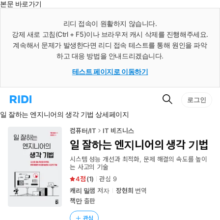
본문 바로가기
인
스
리디 접속이 원활하지 않습니다.
턴
강제 새로 고침(Ctrl + F5)이나 브라우저 캐시 삭제를 진행해주세요.
트
검
계속해서 문제가 발생한다면 리디 접속 테스트를 통해 원인을 파악
색
하고 대응 방법을 안내드리겠습니다.
테스트 페이지로 이동하기
검
리
로그인
색
디
일 잘하는 엔지니어의 생각 기법 상세페이지
홈
으
로
컴퓨터/IT
IT 비즈니스
이
일 잘하는 엔지니어의 생각 기법
동
시스템 성능 개선과 최적화, 문제 해결의 속도를 높이
는 사고의 기술
4
(
1
)
관심
9
캐리 밀샙
저자
장현희
번역
책만
출판
관심