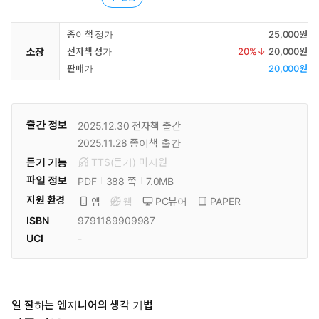
종이책 정가
25,000원
소장
전자책 정가
20
%↓
20,000원
판매가
20,000원
출간 정보
2025.12.30
전자책 출간
2025.11.28
종이책 출간
듣기 기능
TTS(듣기)
미
지원
파일 정보
PDF
7.0MB
388 쪽
지원 환경
PC뷰어
PAPER
앱
웹
ISBN
9791189909987
UCI
-
일 잘하는 엔지니어의 생각 기법