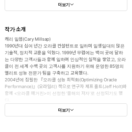
더보기
작가 소개
캐리 밀샙(Cary Millsap)
1990년대 십여 년간 오라클 컨설턴트로 일하며 일생일대의 많은
기술적, 정치적 교훈을 익혔다. 1999년 무렵에는 백여 곳에 달하
는 다양한 고객사들과 함께 일하며 인상적인 실적을 쌓았고, 오라
클이 전 세계 수백 곳의 고객사를 지원하기 위해 운영한 85명의
엘리트 성능 전문가 팀을 구축하고 교육했다.
2004년에 집필한 『오라클 성능 최적화(Optimizing Oracle
Performance)』(오라일리) 책으로 연구자 제프 홀트(Jeff Holt)와
함께 <오라클 매거진>이 선정한 ‘올해의 저자’로 선정되기도 했
다.
2008년에는 메서드R사(Method R Corporation)를 설립해서 전
더보기
세계 굴지 고객사들을 대상으로 서비스를 제공하며, 수천 개의 오라
클 추적 파일을 관리, 마이닝, 조작할 수 있는 세계 최초의 소프트웨
어 시스템을 만들기도 했다. 경력 전반에 걸쳐 글쓰기, 교육, 그리고