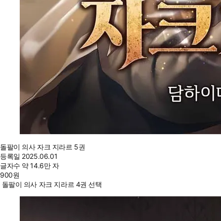
돌팔이 의사 자크 지라르 5권
등록일
2025.06.01
글자수
약 14.6만 자
900
원
돌팔이 의사 자크 지라르 4권 선택