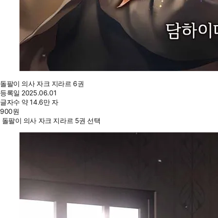
돌팔이 의사 자크 지라르 6권
등록일
2025.06.01
글자수
약 14.6만 자
900
원
돌팔이 의사 자크 지라르 5권 선택