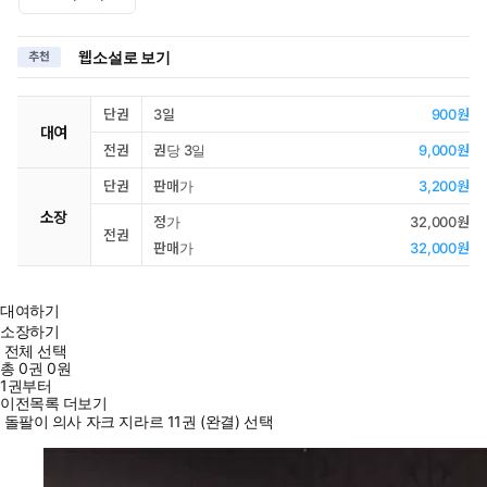
웹소설로 보기
추천
단권
3일
900원
대여
전권
권당 3일
9,000원
단권
판매가
3,200원
소장
정가
32,000원
전권
판매가
32,000원
대여하기
소장하기
전체 선택
총
0
권
0원
1권부터
이전목록 더보기
돌팔이 의사 자크 지라르 11권 (완결) 선택