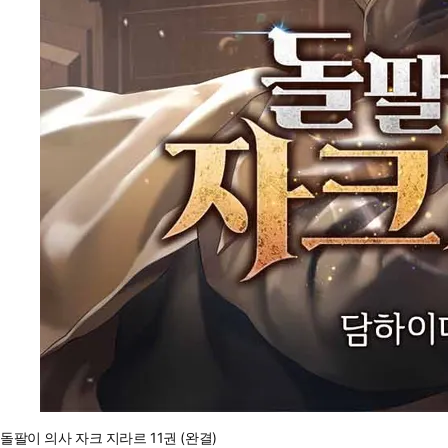
돌팔이 의사 자크 지라르 11권 (완결)