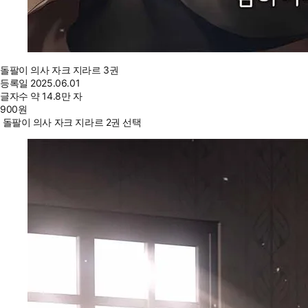
돌팔이 의사 자크 지라르 3권
등록일
2025.06.01
글자수
약 14.8만 자
900
원
돌팔이 의사 자크 지라르 2권 선택