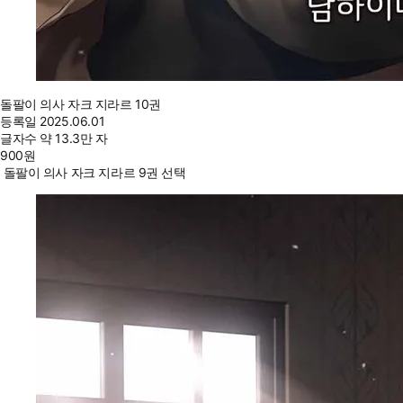
돌팔이 의사 자크 지라르 10권
등록일
2025.06.01
글자수
약 13.3만 자
900
원
돌팔이 의사 자크 지라르 9권 선택