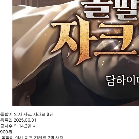
돌팔이 의사 자크 지라르 8권
등록일
2025.06.01
글자수
약 14.2만 자
900
원
돌팔이 의사 자크 지라르 7권 선택