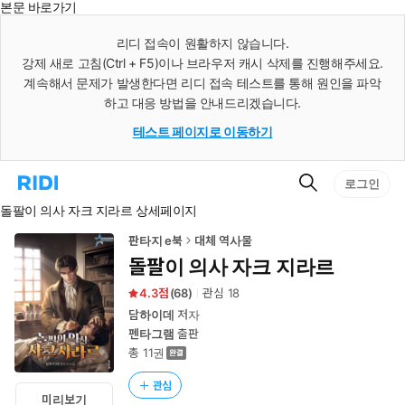
본문 바로가기
인
스
리디 접속이 원활하지 않습니다.
턴
강제 새로 고침(Ctrl + F5)이나 브라우저 캐시 삭제를 진행해주세요.
트
검
계속해서 문제가 발생한다면 리디 접속 테스트를 통해 원인을 파악
색
하고 대응 방법을 안내드리겠습니다.
테스트 페이지로 이동하기
검
리
로그인
색
디
돌팔이 의사 자크 지라르 상세페이지
홈
으
로
판타지 e북
대체 역사물
이
돌팔이 의사 자크 지라르
동
4.3
(
68
)
관심
18
담하이데
저자
펜타그램
출판
총 11권
관심
미리보기