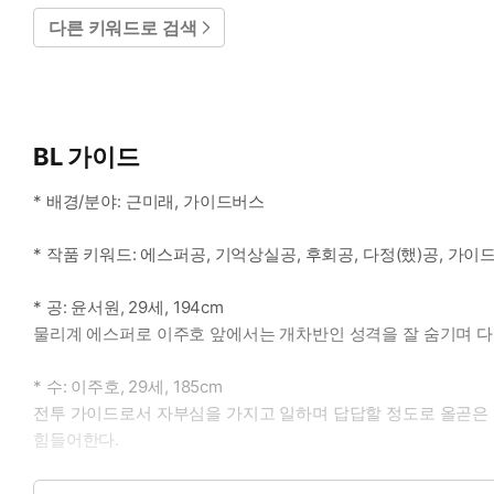
다른 키워드로 검색
BL 가이드
* 배경/분야: 근미래, 가이드버스
* 작품 키워드: 에스퍼공, 기억상실공, 후회공, 다정(했)공, 가이
* 공: 윤서원, 29세, 194cm
물리계 에스퍼로 이주호 앞에서는 개차반인 성격을 잘 숨기며 다정
* 수: 이주호, 29세, 185cm
전투 가이드로서 자부심을 가지고 일하며 답답할 정도로 올곧은 
힘들어한다.
* 이럴 때 보세요: 연인에게만큼은 다정했던 공이 기억을 잃고 나