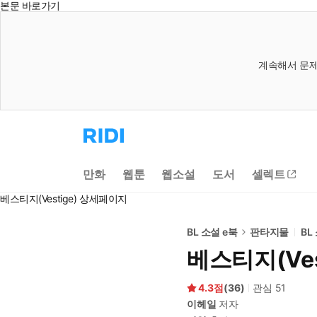
본문 바로가기
계속해서 문제
리
디
홈
으
만화
웹툰
웹소설
도서
셀렉트
로
이
베스티지(Vestige) 상세페이지
동
BL 소설 e북
판타지물
BL
베스티지(Ves
4.3
(
36
)
관심
51
이헤일
저자