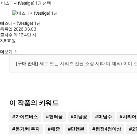
베스티지(Vestige) 1권 선택
베스티지(Vestige) 1권
등록일
2026.03.03
글자수
약 12.4만 자
3,600
원
더보기
[구매 안내]
세트 또는 시리즈 전권 소장 시(대여 제외) 이미
이 작품의 키워드
#
가이드버스
#
헌터물
#
미남공
#
미남수
#
시리어
#
동거/배우자
#
애증
#
단행본
#
평점4점이상
#
2