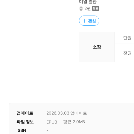
미열
출판
총 2권
관심
단권
소장
전권
업데이트
2026.03.03
업데이트
파일 정보
평균 2.0MB
EPUB
ISBN
-