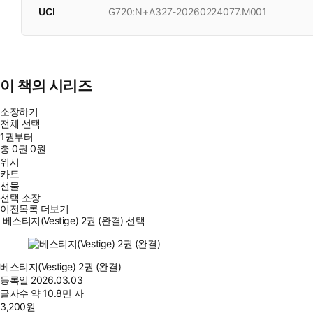
UCI
G720:N+A327-20260224077.M001
이 책의 시리즈
소장하기
전체 선택
1권부터
총
0
권
0원
위시
카트
선물
선택 소장
이전목록 더보기
베스티지(Vestige) 2권 (완결) 선택
베스티지(Vestige) 2권 (완결)
등록일
2026.03.03
글자수
약 10.8만 자
3,200
원