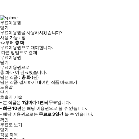
스
타
터
브
북
그
램
무료이용권
닫기
무료이용권을 사용하시겠습니까?
사용 가능 :
장
<
>부터
총
화
무료이용권으로 대여합니다.
다른 방법으로 결제
무료이용권
닫기
무료이용권으로
총
화
대여 완료했습니다.
남은 작품 :
총
화
(
원)
남은 작품 결제하기
대여한 작품 바로보기
도움말
닫기
호흡의 기술
- 본 작품은
1일
마다
1
편씩 무료
입니다.
-
최근
10편
은 해당 이용권으로 볼 수 없습니다.
- 해당 이용권으로는
무료로
3일
간
볼 수 있습니다.
확인
무료로 보기
닫기
작품 제목