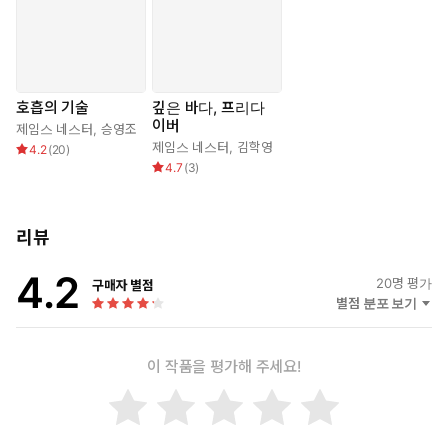
호흡의 기술
깊은 바다, 프리다
이버
제임스 네스터
,
승영조
제임스 네스터
,
김학영
4.2
(
20
)
4.7
(
3
)
리뷰
4.2
20
명 평가
구매자 별점
별점 분포 보기
이 작품을 평가해 주세요!