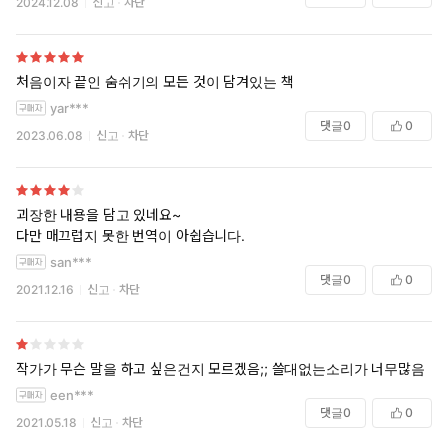
2024.12.08
신고
차단
★ 2020 《워싱턴 포스트》 주목할 만한 논픽션
★ 2020 반스앤노블 베스트 사이언스 북
산업화 이후 인간은 호모(Homo) 역사상 최악의 호흡을 하는 존재
처음이자 끝인 숨쉬기의 모든 것이 담겨있는 책
가 되었다. 코골이, 수면무호흡증, 천식, 자가면역질환 등 수많은
yar***
질병은 잘못된 호흡과 연관이 있다. 왜 호모 사피엔스는 지구상에
댓글
0
0
2023.06.08
신고
차단
서 코가 가장 꽉 막힌 종이 되었을까? 우리의 동굴 속 조상들은 호
흡기 질환을 달고 사는 현대인과 무엇이 달랐을까? 우리 호모 종
이 수십만 년 동안 코와 입술과 폐만으로 완성한 찬란한 기술을 되
괴장한 내용을 담고 있네요~
살리는 법은 무엇일까? 저널리스트 제임스 네스터는 스탠퍼드대
다만 매끄럽지 못한 번역이 아쉽습니다.
학에서의 자학적인 호흡 실험을 비롯해 수천 년에 걸친 의학 문헌
san***
과 최근 호흡기학, 심리학, 생화학, 생리학 분야의 최첨단 연구를
댓글
0
0
바탕으로 호흡에 대한 통념을 뒤집는다.
2021.12.16
신고
차단
작가가 무슨 말을 하고 싶은건지 모르겠음;; 쓸대없는소리가 너무많음
een***
댓글
0
0
2021.05.18
신고
차단