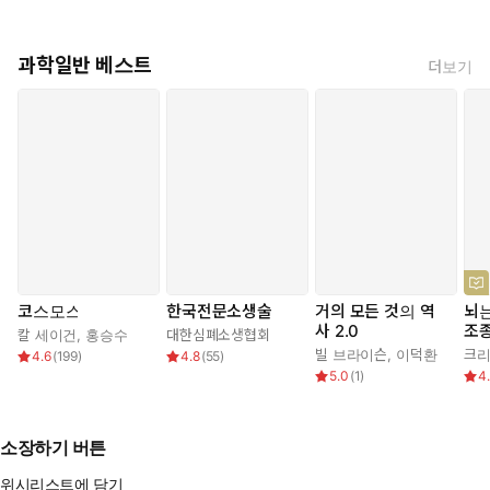
과학일반 베스트
더보기
코스모스
한국전문소생술
거의 모든 것의 역
뇌는
사 2.0
조
칼 세이건
,
홍승수
대한심폐소생협회
빌 브라이슨
,
이덕환
크리
4.6
(
199
)
4.8
(
55
)
5.0
(
1
)
4
소장하기 버튼
위시리스트에 담기