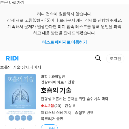
본문 바로가기
인
스
리디 접속이 원활하지 않습니다.
턴
강제 새로 고침(Ctrl + F5)이나 브라우저 캐시 삭제를 진행해주세요.
트
검
계속해서 문제가 발생한다면 리디 접속 테스트를 통해 원인을 파악
색
하고 대응 방법을 안내드리겠습니다.
테스트 페이지로 이동하기
검
리
로그인
색
디
호흡의 기술 상세페이지
홈
으
로
과학
과학일반
이
건강/다이어트
건강
동
호흡의 기술
한평생 호흡하는 존재를 위한 숨쉬기의 과학
4.2
(
20
)
관심
6
제임스 네스터
저자
승영조
번역
북트리거
출판
관심