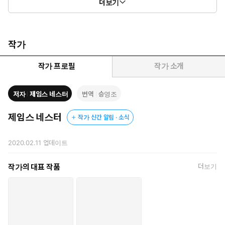
더보기
작가
작가 프로필
작가 소개
저자
제임스 네스터
번역
승영조
제임스 네스터
작가 신간 알림 · 소식
2020.02.11
업데이트
작가의 대표 작품
더보기