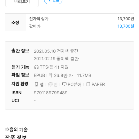
미리보기
전자책 정가
13,700원
소장
판매가
13,700원
출간 정보
2021.05.10
전자책 출간
2021.02.19
종이책 출간
듣기 기능
TTS(듣기)
지원
파일 정보
EPUB
약 26.8만 자
11.7MB
지원 환경
PC뷰어
PAPER
앱
웹
ISBN
9791189799489
UCI
-
호흡의 기술
작품 정보