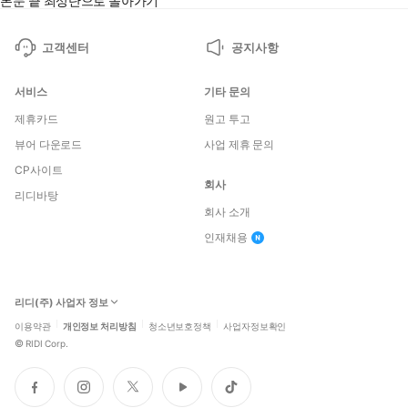
본문 끝
최상단으로 돌아가기
고객센터
공지사항
서비스
기타 문의
제휴카드
원고 투고
뷰어 다운로드
사업 제휴 문의
CP사이트
회사
리디바탕
회사 소개
인재채용
리디(주) 사업자 정보
이용약관
개인정보 처리방침
청소년보호정책
사업자정보확인
©
RIDI Corp.
페
인
트
유
틱
이
스
위
튜
톡