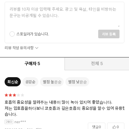
스포일러가 있습니다.
리뷰 등록
리뷰 작성 유의사항
구매자
5
전체
5
최신순
공감순
별점 높은순
별점 낮은순
삶의 마지막 숨을 내뱉을 때까지,
호흡의 중요성을 알려주는 내용이 많이 녹아 있지어 좋았습니다.
호흡의 치유력을 최대한 이용하는 과학적 방법
저는 입호흡을하다보니 코호흡과 깊은호흡의 중요성을 알수 있어 유용했
습니다.
★ 2020 아마존 베스트 사이언스 북
ner***
★ 2020 미국 공영 라디오 방송 최고의 책
댓글
0
0