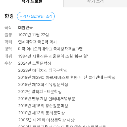
(문학평론가)
작가 프로필
작가 소개
다만 한 여자와 한 남자의 기척이 만나는 이야기입니다.
한강
작가 신간 알림 · 소식
여기, 한 여자의 이야기
국적
대한민국
그것이 다시 왔어.
출생
1970년 11월 27일
어떤 원인도 전조도 없이, 여자는 말語을 잃는다. 그것이 처음 왔던
학력
연세대학교 국문학 학사
것은 열일곱 살 겨울. 말을 잃고 살던 그녀의 입술을 다시 달싹이게
경력
미국 아이오와대학교 국제창작프로그램
한 건 낯선 외국어였던 한 개의 불어 단어였다. 시간은 다시 흘렀다.
데뷔
1994년 서울신문 신춘문예 소설 '붉은 닻'
이혼을 하고, 아홉 살 난 아이의 양육권도 빼앗기고, 다시 그렇게 말
수상
2024년 노벨문학상
을 잃어버린 후, 일상의 모든 것들을 다 놓을 수밖에 없었던 여자가
2023년 메디치상 외국문학상
선택한 것은 이미 저물어 죽은 언어가 된 희랍어. 그곳에서 만난 희
2019년 제29회 아르세비스포 후안 데 산 클레멘테 문학상
랍어 강사와 여자는 서로의 앞에 침묵을 놓고 더듬더듬 대화한다.
2018년 제12회 김유정문학상
2017년 말라파르테문학상
그리고, 여기, 또 한 남자의 이야기
시간이 더 흐르면…… 내가 볼 수 있는 건 오직 꿈에서뿐이겠지요.
2016년 맨부커상 인터내셔널부문
가족들을 모두 독일에 두고 십수 년 만에 혼자 한국으로 돌아와 희랍
2015년 제15회 황순원문학상
어를 가르치는 남자. 남자는 점점 빛을 잃어가고 있다. 볼 수 없다던
2010년 제13회 동리문학상
마흔이 가까워오지만 아마 일이 년쯤은 더 볼 수 있을지 모른다. 아
2005년 제29회 이상문학상 대상
카데미의 수강생 중 말을 하지도, 웃지도 않는 여자를 주의 깊게 지
2000년 문화관광부 오늘의 젊은 예술가상 문학부문