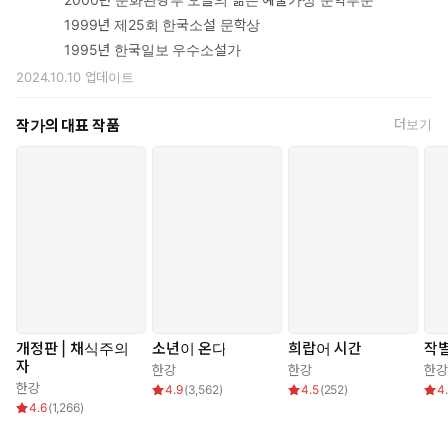
켜보지만 여자의 단단한 침묵과 마주하자 두려움을 느낀다. 살아 있
1999년 제25회 한국소설 문학상
는 사람에게선 본 적 없는 지독한 침묵. 그리고 점점 소멸해가는 남
1995년 한국일보 우수소설가
자의 미약한 빛. 이 어스름이 완전한 밤으로 이어지는 걸까.
2024.10.10
업데이트
이 소설을 읽는 일은, 어쩌면 한 장의 사진을 오래토록 들여다보는
작가의 대표 작품
더보기
것과 같은 일일지도 모르겠다.
한 장의 사진 | 필립 퍼키스는, 『사진강의 노트』 제일 첫 장에서
‘바라보기’에 대해 이야기한다. 사진에서 눈을 떼지 말 것, 먼저 대상
의 표면에 떨어진 빛의 실체를 느낄 것. “의미는 없다. 오로지 사물
만이 존재할 뿐”이라는 W.C. 윌리엄스의 말을 인용하며 그는 말
한다.
사진이 찍혀지는 순간까지 그것과 함께 머물러야 한다. 그러나 삶 전
체를 통틀어 내가 배운 모든 것들은 이 머무름과 반대 선상에 있었
개정판 | 채식주의
소년이 온다
희랍어 시간
작
다. 있는 그대로 본다는 것 : 빛, 공간, 거리 사이의 관계, 공기, 울림,
자
한강
한강
한강
리듬, 질감, 운동의 형태, 명암… 사물 그 자체… 이들이 나중에 무엇
한강
4.9
(
3,562
)
4.5
(
252
)
4
을 의미하든 아직은 사회적이지도, 정치적이지도, 성적이지도 않다.
4.6
(
1,266
)
이름을 주지도, 상표를 붙이지도, 재보지도, 좋아하지도, 증오하지