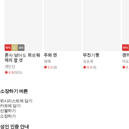
혼자 남아도 외로워
주와 연
무진기행
경
하지 말 것
청예
김승옥
이도
경민선
5.0
(
6
)
4.4
(
5
)
4
4.9
(
505
)
소장하기 버튼
위시리스트에 담기
카트에 담기
선물하기
소장하기
성인 인증 안내