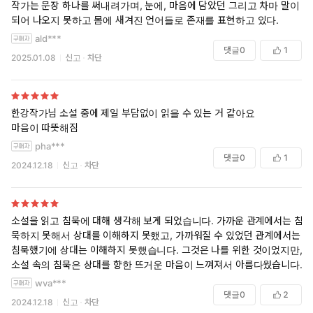
과하게 되면 사진은 까맣게 타버린다. 그리고 또 기다려야 한다.
작가는 문장 하나를 써내려가며, 눈에, 마음에 담았던 그리고 차마 말이
사진이 완전히 마른 후에야, 인화가 제대로 되었는지 알 수 있다.
되어 나오지 못하고 몸에 새겨진 언어들로 존재를 표현하고 있다.
빛과 어둠과 시간이 만들어낸 예술. 그것이 사진이라면, 『희랍
ald***
댓글
0
1
어 시간』은 해서, 그래서, 한 장의 사진이며, 그것은 오로지 빛
2025.01.08
신고
차단
과 어둠으로만, 명암으로만 완성되는 한 장의 흑백사진이다. “오
직 흑과 백 사이에 존재하는 명암 속에서 그 진실을 밝히는.”(G. I.
구지프)
한강작가님 소설 중에 제일 부담없이 읽을 수 있는 거 같아요
마음이 따뜻해짐
지구상에 존재하는 가장 오래되고 단단한 문자인 희랍어처럼, 빛과
pha***
어둠으로만 완성되는 흑백사진처럼, 소설은 일체의 군더더기가 없으
댓글
0
1
며 그 결이 곱고 단단하다. 목수이며 사진작가인 서영기는 어느 인터
2024.12.18
신고
차단
뷰에서 말했다. “목수는 몸의 반응이 중요하다. 나무를 만지고 몸이
반응하며 정신적으로 집중하게 된다. 사진은 세계에 대한 내 사고의
반응이다. 대상은 달라도 반응이 반복되고 집중되면서 동일한 지점
소설을 읽고 침묵에 대해 생각해 보게 되었습니다. 가까운 관계에서는 침
에서 둘은 경계가 없어진다.”(월간 사진, 2011.11)
묵하지 못해서 상대를 이해하지 못했고, 가까워질 수 있었던 관계에서는
한강의 경우, 그리고 이 소설 『희랍어 시간』의 경우 그것은 언어
침묵했기에 상대는 이해하지 못했습니다. 그것은 나를 위한 것이었지만,
일 것이다. 넘치거나 모자람이 없는 감정과 고르고 또 고른 절제된
소설 속의 침묵은 상대를 향한 뜨거운 마음이 느껴져서 아름다웠습니다.
단어들. 언어로, 문장 그 자체로 세계를 보고 느끼고 표현하는. 단어
wva***
하나하나, 문장 하나하나가 이미 한 장의 사진과, 이 한 편의 소설과
댓글
0
2
2024.12.18
신고
차단
그대로 닮아 있는.