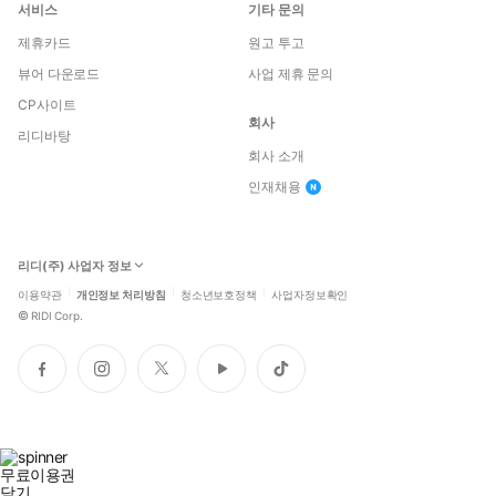
서비스
기타 문의
제휴카드
원고 투고
뷰어 다운로드
사업 제휴 문의
CP사이트
회사
리디바탕
회사 소개
인재채용
리디(주) 사업자 정보
이용약관
개인정보 처리방침
청소년보호정책
사업자정보확인
©
RIDI Corp.
페
인
트
유
틱
이
스
위
튜
톡
스
타
터
브
북
그
램
무료이용권
닫기