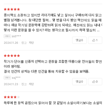
이 소설과 함께, 우리는 이미 오래전에 존재하던 것들, 그 기미와 흔
적들, 영원과도 같은 어떤 찰나들, 그리고 그 모든 것들이 한 자리에
서 만나는 어떤 한 장면을 목격하게 될 것이다.
종이책도 소장하고 있지만 리더기에도 넣고 싶어서 구매하여 다시 읽고
별점 남겨봅니다. 참 대단한 필력... 몇 번을 다시 봤던 책인데도 읽을 때
마다 새삼 작가님 문장력에 감탄하며 읽게 되네요. 예전에도 읽는 내내 어
떻게 이런 문장을 쓸 수 있지? 라는 생각으로 필사까지 하며 열심히 읽었
던 책이었어요. 쉬운 책이라는 생각은 들지 않지만 처음 보시는 분들도 한
im1***
문장 한문장 조금씩 음미하면서 꼭 읽어보셨으면 합니다! 작가님 수상 소
댓글
0
1
2024.11.26
신고
차단
식에 책 읽는 분들 많아져서 너무 좋고, 작가님 예전 책들도 함께 화제가
되고 있어서 더 기쁩니다.
작가가 단어를 신중히 선택하고 문장을 조합한 아름다운 언어들의 향연
이라 생각됨.
결국 인간의 상처는 다른 인간을 통해 치유할 수 있음을 보여줌.
ssj***
댓글
0
0
2024.11.23
신고
차단
하루에 한 장씩 곱씹으며 읽어야 할 것 같달까 소설이라기보다는 소설의