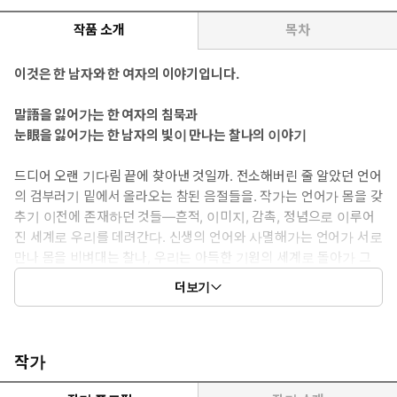
작품 소개
목차
이것은 한 남자와 한 여자의 이야기입니다.
말語을 잃어가는 한 여자의 침묵과
눈眼을 잃어가는 한 남자의 빛이 만나는 찰나의 이야기
드디어 오랜 기다림 끝에 찾아낸 것일까. 전소해버린 줄 알았던 언어
의 검부러기 밑에서 올라오는 참된 음절들을. 작가는 언어가 몸을 갖
추기 이전에 존재하던 것들―흔적, 이미지, 감촉, 정념으로 이루어
진 세계로 우리를 데려간다. 신생의 언어와 사멸해가는 언어가 서로
만나 몸을 비벼대는 찰나, 우리는 아득한 기원의 세계로 돌아가 그
곳에 동결해둔 인간의 아픔과 희열을 발견한다. 그리고 문득 깨닫게
더보기
된다. 자신의 몸이 기억하는 참된 욕망과 조우하기 위해서는 0도 근
처에서 차갑게 끓어오르는 글쓰기의 언저리까지 기어이 내려가야
한다는 사실을. 그곳에서 우리는 죽음과 탄생이 새로운 몸을 얻어
환생하는, 세속의 기적을 목격하게 된다. 이렇게 아름답게, 온전하
작가
게 몰락하는 방법을 가르쳐준 소설이 우리에게 있었던가._이소연