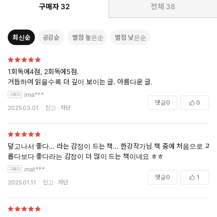
구매자
32
전체
38
시간이란 무엇인가요? 지금 내 앞에 있는 당신을 찍는다면 그건 바
로 이 순간 일어난 일입니다. 십 년 후에 당신이 그 사진을 볼 때, 순
식간에 지금 이 순간으로 돌아옵니다. (……) 사진은 동결된 순간이며
최신순
공감순
별점 높은순
별점 낮은순
기억입니다. 하지만 사진은 늘 현재의 순간을 담고 있지요. 바로 사
진의 마법이지요. _필립 퍼키스, 『필립 퍼키스와의 대화』
1회독에4점, 2회독에5점.
그 어떤 사진이라도, 만약 그것을 위하여 적절한 맥락이 창조된다면
거듭하여 읽을수록 더 깊이 보이는 글. 아름다운 글.
그러한 ‘현재’가 될 수도 있다. 일반적으로 사진이 좋으면 좋을수록
ima***
창조될 수 있는 그 맥락은 보다 완전한 것이 된다.
댓글
0
0
그러한 맥락은 시간 속에서 그 사진을 대신하게 되는데―그것은 불
2025.03.01
신고
차단
가능한 것인 그것 자체의 원래 시간이 아닌―서술되는 시간 속에서
이다. 서술된 시간은 그것이 사회적 기억과 사회적 행위의 성격을
띠게 되면 역사적 시간이 된다. 짜맞추어진 서술되는 시간은 그것이
덮고나서 좋다… 라는 감정이 드는 책… 한강작가님 책 중에 처음으로 괴
자극하고자 하는 기억의 과정을 존중해야 할 필요가 있다.
롭다보다 좋다라는 감정이 더 많이 드는 책이네요 ㅎㅎ
_존 버거, 『본다는 것의 의미』
mat***
댓글
0
1
2025.01.11
신고
차단
사진을 현상하고 인화하는 암실에서 가장 중요한 것, 제대로 된 사진
을 얻기 위해 가장 중요한 것은 다름아닌 빛과 어둠이다. 암실에 자
연광이 새어들어가게 되면 사진은 하얗게 바래어지고, 암등의 빛이