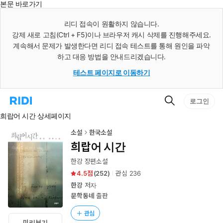
본문 바로가기
인
스
리디 접속이 원활하지 않습니다.
턴
강제 새로 고침(Ctrl + F5)이나 브라우저 캐시 삭제를 진행해주세요.
트
검
계속해서 문제가 발생한다면 리디 접속 테스트를 통해 원인을 파악
색
하고 대응 방법을 안내드리겠습니다.
테스트 페이지로 이동하기
검
리
로그인
색
디
희랍어 시간 상세페이지
홈
으
로
소설
한국소설
이
희랍어 시간
동
한강 장편소설
4.5
(
252
)
관심
236
한강
저자
문학동네
출판
관심
미리보기