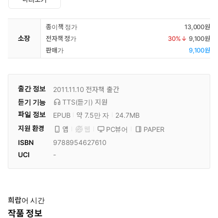
종이책 정가
13,000원
소장
전자책 정가
30
%↓
9,100원
판매가
9,100원
출간 정보
2011.11.10
전자책 출간
듣기 기능
TTS(듣기)
지원
파일 정보
EPUB
약 7.5만 자
24.7MB
지원 환경
PC뷰어
PAPER
앱
웹
ISBN
9788954627610
UCI
-
희랍어 시간
작품 정보