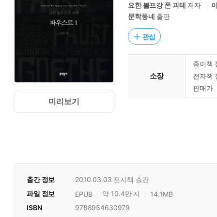
요한 볼프강 폰 괴테
저자
문학동네
출판
관심
종이책 
소장
전자책 
판매가
미리보기
출간 정보
2010.03.03
전자책 출간
파일 정보
약 10.4만 자
EPUB
14.1MB
ISBN
9788954630979