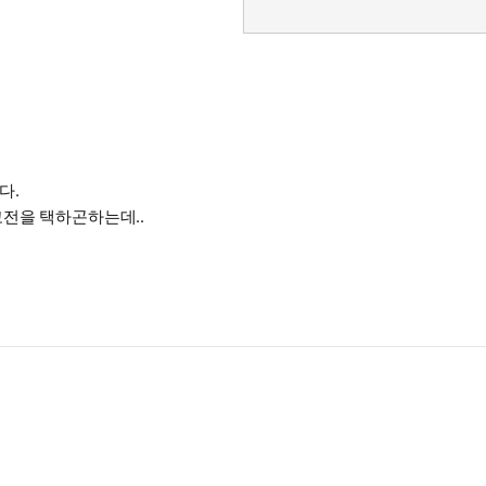
다.
고전을 택하곤하는데..
루 말할수없었습니다.
하여 쓰여졋다는 사실은 처음으로 책을 통해 알았고 책을 읽은후에 
려지는 괴테의 파우스트
하면서