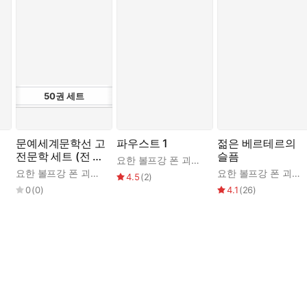
50
권
세트
]
문예세계문학선 고
파우스트 1
젊은 베르테르의
전문학 세트 (전 5
슬픔
요한 볼프강 폰 괴테
,
정서웅
0권)
요한 볼프강 폰 괴테
,
송영택
요한 볼프강 폰 괴테
,
4.5
(
2
)
0
(
0
)
4.1
(
26
)