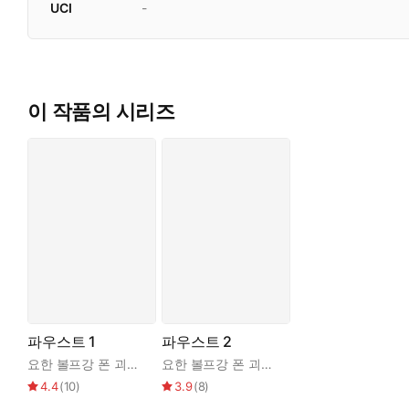
UCI
-
이 작품의 시리즈
파우스트 1
파우스트 2
요한 볼프강 폰 괴테
,
이인웅
요한 볼프강 폰 괴테
,
이인웅
4.4
(
10
)
3.9
(
8
)