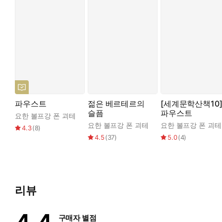
파우스트
젊은 베르테르의
[세계문학산책10
슬픔
파우스트
요한 볼프강 폰 괴테
요한 볼프강 폰 괴테
요한 볼프강 폰 괴테
4.3
(
8
)
4.5
(
37
)
5.0
(
4
)
리뷰
구매자 별점