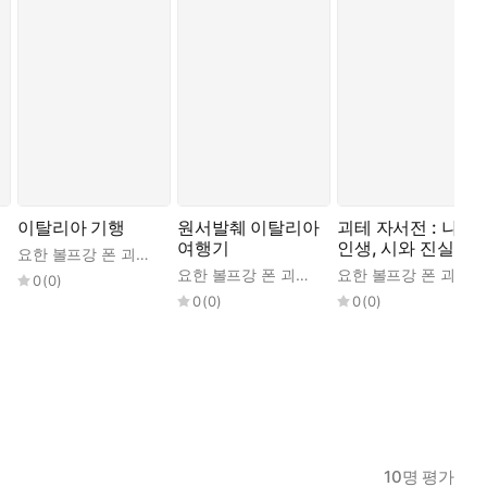
이탈리아 기행
원서발췌 이탈리아
괴테 자서전 : 나의
여행기
인생, 시와 진실
요한 볼프강 폰 괴테
,
곽복록
박찬기
요한 볼프강 폰 괴테
,
정서웅
요한 볼프강 폰 괴테
,
0
(
0
)
0
(
0
)
0
(
0
)
10
명 평가