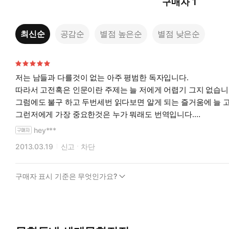
구매자
1
최신순
공감순
별점 높은순
별점 낮은순
저는 남들과 다를것이 없는 아주 평범한 독자입니다.
따라서 고전혹은 인문이란 주제는 늘 저에게 어렵기 그지 없습니
그럼에도 불구 하고 두번세번 읽다보면 알게 되는 즐거움에 늘 
그런저에게 가장 중요한것은 누가 뭐래도 번역입니다.
어려웠지만 역시 읽을수있었고 다시 읽을때 느끼는 즐거움은 이
hey***
파우스트란 작품이 파우스트 신화에 기인하여 여러작가에 손에 의
2013.03.19
신고
차단
을 많이 접할수있었습니다.
파우스트박사의 방황과 그것을 가장 완벽하게 그려내었다고 알
구매자 표시 기준은 무엇인가요?
시간이 지나도 읽히는 책은 분명 그만한 이유가 있으리라 생각
잘읽었습니다.