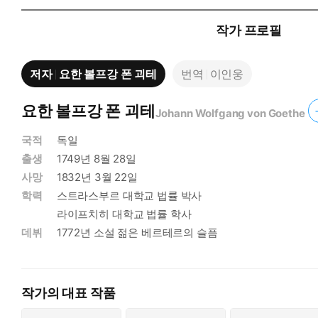
작가 프로필
저자
요한 볼프강 폰 괴테
번역
이인웅
요한 볼프강 폰 괴테
Johann Wolfgang von Goethe
국적
독일
출생
1749년 8월 28일
사망
1832년 3월 22일
학력
스트라스부르 대학교 법률 박사
라이프치히 대학교 법률 학사
데뷔
1772년 소설 젊은 베르테르의 슬픔
작가의 대표 작품