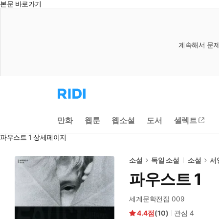
본문 바로가기
계속해서 문제
리
디
홈
으
만화
웹툰
웹소설
도서
셀렉트
로
이
파우스트 1 상세페이지
동
소설
독일 소설
소설
서
파우스트 1
세계문학전집 009
4.4
(
10
)
관심
4