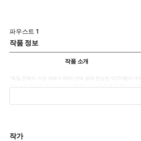
파우스트 1
작품 정보
작품 소개
"독일 문학의 거장 괴테가 60여 년에 걸쳐 완성한 12,111행
파우스트 박사가 악마 메피스토펠레스의 유혹에 빠져 현세의 쾌락을
의 모든 문명을 아우르며 다양하고 폭넓은 세계관을 보여주는 고
오랫동안 연구해온 번역자 이인웅 교수의 풍부한 주석과 상세한 
작가