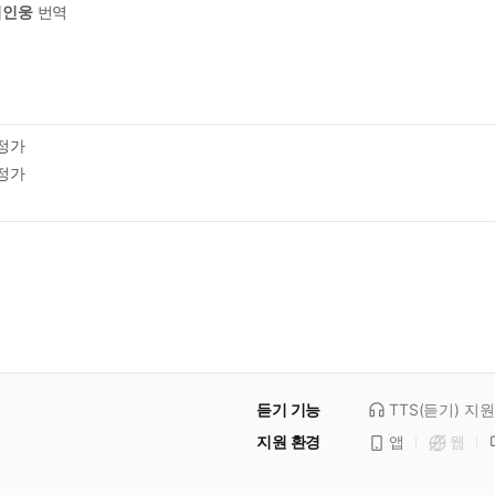
이인웅
번역
정가
정가
듣기 기능
TTS(듣기)
지원
지원 환경
앱
웹