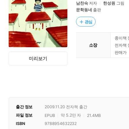
남찬숙
저자
한성원
그림
문학동네
출판
관심
종이책 
소장
전자책 
판매가
미리보기
출간 정보
2009.11.20
전자책 출간
파일 정보
약 5.2만 자
EPUB
21.4MB
ISBN
9788954632232