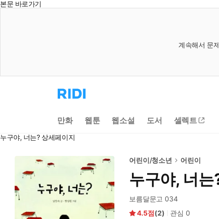
본문 바로가기
계속해서 문제
리
디
홈
으
만화
웹툰
웹소설
도서
셀렉트
로
이
누구야, 너는? 상세페이지
동
어린이/청소년
어린이
누구야, 너는
보름달문고 034
4.5
(
2
)
관심
0