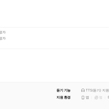
정가
정가
듣기 기능
TTS(듣기)
지원
지원 환경
앱
웹