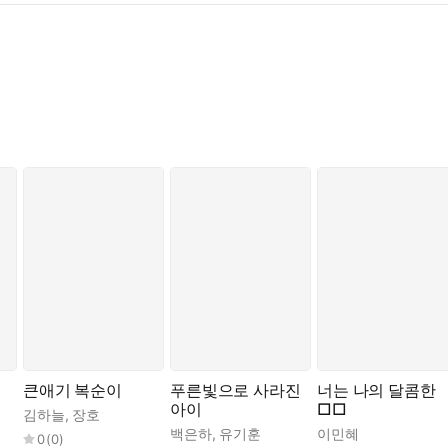
큰애기 복순이
푸른빛으로 사라진
너는 나의 달콤한
아이
□□
김하늘
,
장호
백은하
,
유기훈
이민혜
0
(
0
)