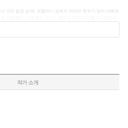
난 것은 일곱 살 때, 외할머니 집에서 자라던 현우가 엄마 아빠와
 하고 말한다. 그 뒤로도 아이는 현우가 무서워서 울거나 걱정에
 현우를 불쌍하다는 듯이 물끄러미 바라보아 현우를 짜증나게 하
 그 순간 바로 내가 지는 거란 말이야.”
작가 소개
 얼굴로 조용조용 야단치는 엄마가 세상에서 가장 무섭다. 그래서