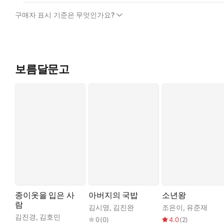
구매자 표시 기준은 무엇인가요?
보름달문고
종이옷을 입은 사
아버지의 국밥
소년왕
람
김시영
,
김진완
조은이
,
유준재
김진경
,
김호민
0
(
0
)
4.0
(
2
)