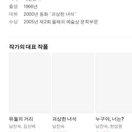
출생
1966년
공부 잘하는 애들이 모인 동네로 이사를 가기로 한 엄마의 결정
결정을 따른다. 현우가 느끼기에 아빠는 늘 무기력하고 무심한 
데뷔
2000년 동화 `괴상한 녀석`
을 당연하게 받아들인다. 아빠는 시험에 떨어졌기 때문에 잘못한
수상
2005년 제2회 올해의 예술상 문학부문
다고 굳게 다짐한다. 그러나 전학한 새 학교에서 적응도 채 하기
이가 나타나 물끄러미 현우를 바라보고, 현우는 발작을 일으킨다
작가의 대표 작품
이 일로 현우는 병원에서 검사를 받고 소아 정신과에서 치료를 받
모범 답안만을 늘어놓는 현우를 보고 엄마도 현우의 마음이 심하
어놓기 시작한다. 그러자 엄마가 격한 감정을 쏟아내며 외할머니
“엄마는 늘 저를 못마땅해했어요. 전 어릴 때부터 엄마한테 잘 
하지 못하는 걸 늘 못마땅해했어요. 엄마는 그게 제가 노력을 안
요. 전 이제 엄마 신경 안 쓰고 살 거예요. 엄마가 뭐라고 하든 상
이렇게 말하고 아이처럼 엉엉 우는 엄마를 보고 이상하게 현우는 
세상 모든 아이들이 행복하게 자라서,
유월의 거리
괴상한 녀석
누구야, 너는?
행복한 어른이 되어,
남찬숙
,
김선배
남찬숙
남찬숙
,
한성원
다시 행복하게 아이들을 키우는 세상이 오기를 바라는 마음