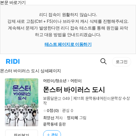
본문 바로가기
인
스
리디 접속이 원활하지 않습니다.
턴
강제 새로 고침(Ctrl + F5)이나 브라우저 캐시 삭제를 진행해주세요.
트
검
계속해서 문제가 발생한다면 리디 접속 테스트를 통해 원인을 파악
색
하고 대응 방법을 안내드리겠습니다.
테스트 페이지로 이동하기
검
리
로그인
색
디
몬스터 바이러스 도시 상세페이지
홈
으
로
어린이/청소년
어린이
이
몬스터 바이러스 도시
동
보름달문고 049 | 제11회 문학동네어린이문학상 수상
작
0
(
0
)
관심
0
최양선
저자
정지혜
그림
문학동네
출판
관심
미리보기