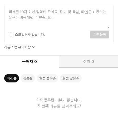
시력을 잃어가는 소녀와 바이러스에 감염된 소년이 은페된 바이러스
의 실체를 파헤치다
“속보! 속보! 녹슨시에 NMV 비상!”
평화로운 저녁, 속보를 접한 녹슨시 시민들은 충격에 휩싸인다. 12
년 전 아이들에게만 발병했던 전염병으로, 자취를 감춘 줄로만 알
스포일러가 있습니다.
리뷰 등록
았던 NMV가 다시금 출현하자 녹슨시 전체는 공황상태에 빠진다. 가
난과 질병, 어둠과 무지로부터 철저히 자유로울 거라 믿었던 첨단 도
리뷰 작성 유의사항
시의 방어막이 맥없이 뚫린 것이다. 사람들에게 도시 이상의 의미가
되어 버린, 100층의 초고층 빌딩 녹슨시는 탄생과 동시에 사람들의
생활상을 한순간에 뒤바꿔 놓았다. 자급자족 형태였던 산업이 대량
구매자
0
전체
0
생산 구조로 바뀌고, 쇼핑, 여가, 교육, 정치, 문화 등 사람들의 생활
은 녹슨시라는 수직의 건물 안에서 이뤄졌으며, 공동체와 생태계는
최신순
공감순
별점 높은순
별점 낮은순
파괴되고 신과 믿음은 사라졌다. 아이들은 기숙학교에 들어가 잠자
는 시간, 간식 먹는 시간까지 정해진 계획표에 따라 생활했으며 ‘놀이
터’는 비릿한 철 냄새만 진동하는 녹슬고 버려진 공간이 되었다.
아직 등록된 리뷰가 없습니다.
유일하게 놀이터를 찾는 아이 ‘레아’는 녹슨시의 개발에 밀려나 척박
첫 번째 리뷰를 남겨주세요!
한 땅으로 이주한 가난한 기스카누 마을의 아이다. 엄마와 단둘이
살고 있는 레아에겐 비밀이 있다. 현실의 세상과는 동떨어진 바위산