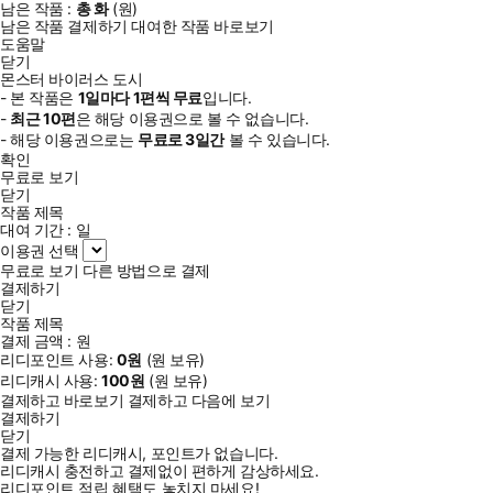
남은 작품 :
총
화
(
원)
남은 작품 결제하기
대여한 작품 바로보기
도움말
닫기
몬스터 바이러스 도시
- 본 작품은
1일
마다
1
편씩 무료
입니다.
-
최근
10편
은 해당 이용권으로 볼 수 없습니다.
- 해당 이용권으로는
무료로
3일
간
볼 수 있습니다.
확인
무료로 보기
닫기
작품 제목
대여 기간 :
일
이용권 선택
무료로 보기
다른 방법으로 결제
결제하기
닫기
작품 제목
결제 금액 :
원
리디포인트 사용:
0
원
(
원 보유)
리디캐시 사용:
100
원
(
원 보유)
결제하고 바로보기
결제하고 다음에 보기
결제하기
닫기
결제 가능한 리디캐시, 포인트가 없습니다.
리디캐시 충전하고 결제없이 편하게 감상하세요.
리디포인트 적립 혜택도 놓치지 마세요!