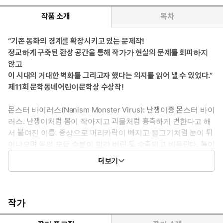
작품 소개
목차
“기존 동화의 경계를 확장시키고 있는 문제작!
정교하게 구축된 환상 공간을 통해 작가가 현실의 문제를 회피하지
않고
이 시대의 거대한 벽화를 그리고자 했다는 의지를 읽어 낼 수 있었다.”
제11회 문학동네어린이문학상 수상작!
몬스터 바이러스(Nanism Monster Virus): 난쟁이증 몬스터 바이
러스. 난쟁이처럼 몸이 작아지고 괴물처럼 흉측하게 변한다고 해
서 붙여진 이름. 증상으로 머리카락이 빠지고 물고기처럼 눈이 튀
어나오며 몸의 모든 수분이 말라 버린 듯 수축되고 비틀린다. 특이
하게도 이 병은 아이들에게만 발생하며 아직까지 치료제는 없다.
더보기
도시의 아이들을 괴물로 만드는 몬스터 바이러스
괴바이러스의 수수께끼를 찾아 나선 두 아이의 색다른 모험
최첨단 도시 ‘녹슨시’에서 아이들이 의문의 바이러스에 감염된다.
작가
골격이 뒤틀리고 얼굴이 흉측하게 일그러진 아이들은 지하 깊숙