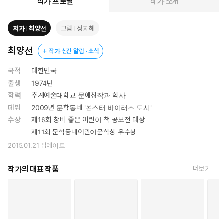
이 자리한 보안실로 옮겨진다. 곧 연구진들이 소집되고 오랫동안
작가 프로필
작가 소개
비밀리에 연구를 진행한 끝에 아이들에게서 한 가지 공통점이 발
견된다. 성장 속도가 전체적으로 느리다는 것. 하지만 원인을 채
저자
최양선
그림
정지혜
밝히기도 전에 녹슨시 관료들은 바이러스 연구가 녹슨시 개발에
걸림돌이 될 것이라 판단하고 연구를 종료시킨다. 그리고 이 모든
최양선
작가 신간 알림 · 소식
사실을 일급 보안 사항으로 남긴다. 그로부터 십이 년 뒤, 여전히
최첨단을 달리는 빛의 도시 녹슨시에 사라진 줄로만 알았던 괴바
국적
대한민국
이러스가 다시금 출현하고 비밀에 싸여 있던 바이러스의 정체가
출생
1974년
두 아이들의 활약에 의해 드러나는데…….
학력
추계예술대학교 문예창작과 학사
데뷔
2009년 문학동네 '몬스터 바이러스 도시'
시간을 잡아먹는 바이러스와 함께 어린이문학에 신선한 충격을 몰고
수상
제16회 창비 좋은 어린이 책 공모전 대상
온 신예 작가
제11회 문학동네어린이문학상 우수상
“기존 동화의 경계를 확장시키는” “우리 동화에 새로운 상상력을 불
2015.01.21
업데이트
어넣으리라 믿어 의심치 않는”(문학동네), “새로운 작품 세계를 창
조”(창비)했다는 평을 받으며, 2012년 두 권의 수상작과 함께 찾아온
작가의 대표 작품
더보기
놀라운 신예 작가, 최양선. 자신만의 독창적인 색깔을 선보이며 문학
동네어린이 문학상과 창비 좋은어린이책 대상을 연이어 수상하면서
어린이문학에 뜨거운 바람을 예고하고 있다. 최양선 작가의 등단작
인 문학동네어린이문학상 수상작 『몬스터 바이러스 도시』는 ‘몬스
터 바이러스’라 불리는, 치료제가 없는 변종 바이러스를 두 아이가 추