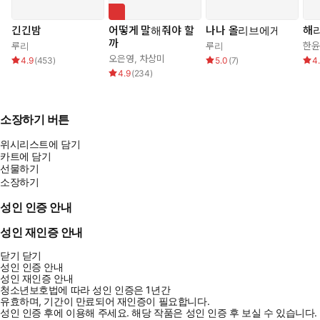
긴긴밤
어떻게 말해줘야 할
나나 올리브에게
해
까
루리
루리
한윤
오은영
,
차상미
4.9
(
453
)
5.0
(
7
)
4
4.9
(
234
)
소장하기 버튼
위시리스트에 담기
카트에 담기
선물하기
소장하기
성인 인증 안내
성인 재인증 안내
닫기
닫기
성인 인증 안내
성인 재인증 안내
청소년보호법에 따라 성인 인증은 1년간
유효하며, 기간이 만료되어 재인증이 필요합니다.
성인 인증 후에 이용해 주세요.
해당 작품은 성인 인증 후 보실 수 있습니다.