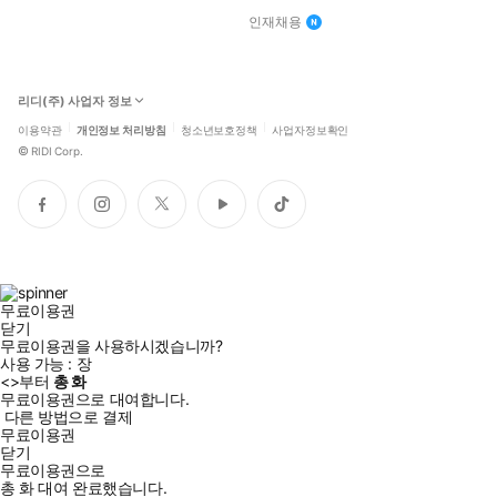
인재채용
리디(주) 사업자 정보
이용약관
개인정보 처리방침
청소년보호정책
사업자정보확인
©
RIDI Corp.
페
인
트
유
틱
이
스
위
튜
톡
스
타
터
브
북
그
램
무료이용권
닫기
무료이용권을 사용하시겠습니까?
사용 가능 :
장
<
>부터
총
화
무료이용권으로 대여합니다.
다른 방법으로 결제
무료이용권
닫기
무료이용권으로
총
화
대여 완료했습니다.