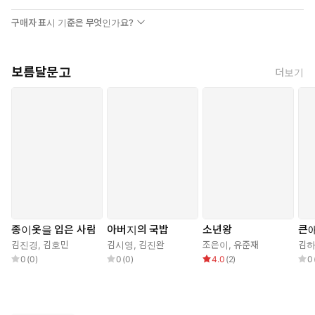
동굴의 할머니를 만나러 엄마의 꾸중도 뒤로하고 매일 바위산을 오
구매자 표시 기준은 무엇인가요?
르는 것이다. 점점 눈이 멀어가는 레아에게 눈으로 볼 수 없는 저 너
머 세계의 이야기를 들려주는 모슬 할머니는 큰 위로가 되었다. 매
일 밤 꾸는 정체 모를 꿈 역시도 할머니에게는 털어놓을 수 있었다.
보름달문고
더보기
그러던 어느 날, 레아는 동굴에서 모슬 할머니가 아닌 또 다른 사람
을 맞닥뜨리게 된다. 동굴에서 누군가를 만나는 일은 처음 있는 일.
흉측한 몰골을 한 그 소년은 녹슨시의 대대적인 방역 작업과 사람들
의 눈으로부터 자신을 보호하기 위해 녹슨시를 탈출한, ‘버드’이다.
두 세계에서 온 두 아이의 만남은 새로운 국면을 예고한다.
“레아야, 너는 여행을 떠나야 한단다. 버드의 사라진 시간을 찾아
주렴. 그리고 너의 시간도 찾아야 한다. 너의 촉촉한 빛이 메마른
땅을 적시면 사라진 시간이 되돌아오고 너는 영원한 시간을 찾을
거야.”
모슬의 충고대로 두 아이는 바위산 동굴을 떠나 사람들이 두려워하
종이옷을 입은 사람
아버지의 국밥
소년왕
큰
는 금기의 공간인 ‘바람의 무덤’으로 향한다. 둘은 바람의 무덤에서
김진경
,
김호민
김시영
,
김진완
조은이
,
유준재
김
오랫동안 사람들 사이에서 ‘괴물’로 회자됐던 낯선 이를 만나고 그
0
(
0
)
0
(
0
)
4.0
(
2
)
0
의 집에서 지금과는 다른 형태로 설계된 녹슨시의 설계도를 발견한
다. 그리고 녹슨시의 건설 과정에서 있었던 모종의 음모와 버려진
땅 ‘바람의 무덤’에 있는 커다란 죽은 나무에 얽힌 비밀을 알게 된다.