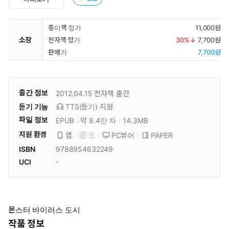
종이책 정가
11,000원
소장
전자책 정가
30
%↓
7,700원
판매가
7,700원
출간 정보
2012.04.15
전자책 출간
듣기 기능
TTS(듣기)
지원
파일 정보
EPUB
약 8.4만 자
14.3MB
지원 환경
PC뷰어
PAPER
앱
웹
ISBN
9788954632249
UCI
-
몬스터 바이러스 도시
작품 정보