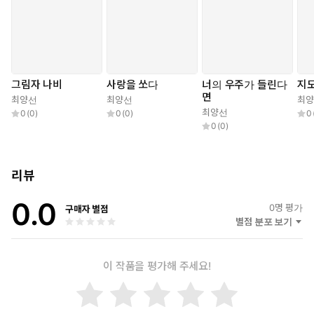
적해 나가면서 오늘날 시간과 공간을 통제당하는 아이들의 집단 병
리 현상, 시스템화해 가는 문명 도시의 이면에 가려진 불편한 진실을
아이들의 눈높이에서 파헤치고 있다. 특히 작품에 등장하는 문명도
시 녹슨시의 ‘시’는 시(時)와 시(市)의 두 가지 의미를 내포한 것으로
녹슨시와 어느 정도 대척점에 있는 낙후된 기스카누 마을, 그리고
그림자 나비
사랑을 쏘다
너의 우주가 들린다
지도
문명과 단절된 채 원시적인 모습이 남아 있는 ‘바람의 무덤’ 등과 함
면
최양선
최양선
최
께 그 이름에 숨겨진 신선한 상징과 의미를 어떻게 풀어 나가는지 살
최양선
0
(
0
)
0
(
0
)
0
펴보는 것도 이 동화를 읽는 즐거움 중 하나가 될 것이다.
0
(
0
)
시스템화한 신자유주의적 욕망과 그로 인해 병드는 사람들, 자신의
시간을 갖지 못하고 어른들에 의해 시간을 관리당하는 아이들에 대
리뷰
한 이야기이다. 녹슨시란 명칭에서 市와 時의 중의적 의미를 살려 내
0.0
작품의 주제 의식과 밀착시킨 점, 용산 사태와 같은 폭력적인 재개발
0
명 평가
구매자 별점
문제, 많은 이들을 공포에 떨게 했던 신종플루, 문명화와 교육 문제
별점 분포 보기
등을 떠올리게 한다는 점에서 작가가 이 시대의 거대한 벽화를 그리
고자 했다는 의지를 읽어 낼 수 있었다. 동화와 소설의 경계에서, SF
이 작품을 평가해 주세요!
와 판타지의 경계에서 기존 동화의 경계를 확장시키고 있는 이 작
품이 우리 동화에 새로운 상상력을 불어넣으리라 믿어 의심치 않
는다. _심사평