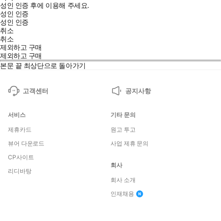
성인 인증 후에 이용해 주세요.
성인 인증
성인 인증
취소
취소
제외하고 구매
제외하고 구매
본문 끝
최상단으로 돌아가기
고객센터
공지사항
서비스
기타 문의
제휴카드
원고 투고
뷰어 다운로드
사업 제휴 문의
CP사이트
회사
리디바탕
회사 소개
인재채용