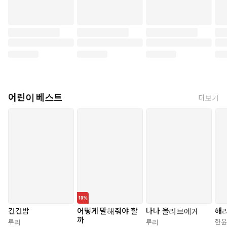
어린이 베스트
더보기
긴긴밤
어떻게 말해줘야 할
나나 올리브에게
해
까
루리
루리
한윤