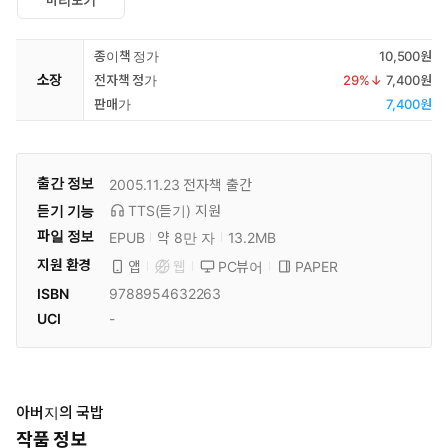
종이책 정가
10,500원
소장
전자책 정가
29
%↓
7,400원
판매가
7,400원
출간 정보
2005.11.23
전자책 출간
듣기 기능
TTS(듣기)
지원
파일 정보
EPUB
약 8만 자
13.2MB
지원 환경
PC뷰어
PAPER
앱
웹
ISBN
9788954632263
UCI
-
아버지의 국밥
작품 정보