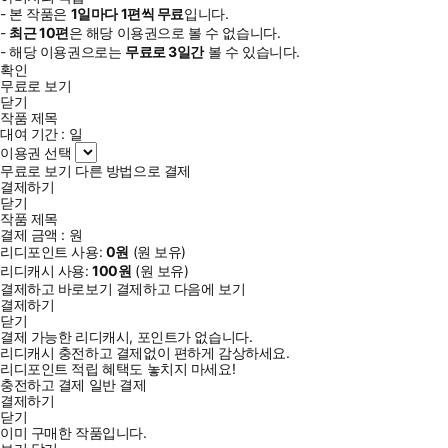
- 본 작품은
1일
마다
1
편씩 무료
입니다.
-
최근
10편
은 해당 이용권으로 볼 수 없습니다.
- 해당 이용권으로는
무료로
3일
간
볼 수 있습니다.
확인
무료로 보기
닫기
작품 제목
대여 기간 :
일
이용권 선택
무료로 보기
다른 방법으로 결제
결제하기
닫기
작품 제목
결제 금액 :
원
리디포인트 사용:
0
원
(
원 보유)
리디캐시 사용:
100
원
(
원 보유)
결제하고 바로보기
결제하고 다음에 보기
결제하기
닫기
결제 가능한 리디캐시, 포인트가 없습니다.
리디캐시 충전하고 결제없이 편하게 감상하세요.
리디포인트 적립 혜택도 놓치지 마세요!
충전하고 결제
일반 결제
결제하기
닫기
이미 구매한 작품입니다.