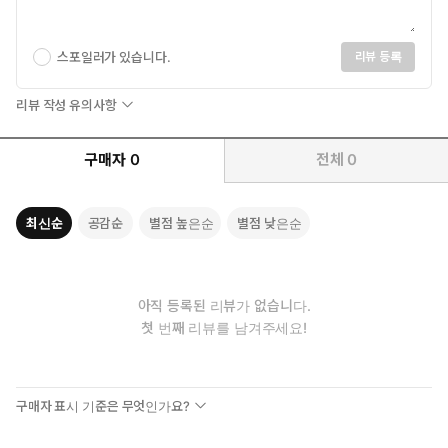
전쟁과 같이 무겁고 진지한 주제를 다루다 보면 자칫 무겁고 딱딱한
이야기가 되기 쉽습니다. 하지만 『아버지의 국밥』은 전쟁을 다루
면서도 맛깔스럽고 재미있게 이야기를 엮어 갑니다. 꼭 한 편의 드
스포일러가 있습니다.
리뷰 등록
라마를 보는 것처럼 손에 땀을 쥐는 긴장감이 느껴지기도 하고 코끝
찡한 감동이 묻어나기도 합니다. 깔깔깔 폭소를 터뜨리게 되는 순간
리뷰 작성 유의사항
도 있고요. 이처럼 다양한 인물들과 그 인물들로부터 술술 풀려 나
오는 이야기들을 가만히 보고 있노라면 꼭 만물상에라도 들어온 것
구매자
0
전체
0
같습니다. 작가는 다양한 인물을 창조하고, 그 인물들을 잘 엮어 마
치 끊이지 않는 실타래처럼 재미난 이야기를 엮어 냈습니다. 미학적
으로 완성된 작품이 문학적 만족감을 준다면 숨 가쁘게 돌아가는 풍
최신순
공감순
별점 높은순
별점 낮은순
성한 이야기는 이야기 그 자체로 즐거움을 줄 수 있지요. 이러한 즐
거움과 재미가 일단 손에 잡으면 단숨에 끝까지 읽게 하는 이 책의
가장 큰 장점입니다.
또한 저마다의 개성이 살아 숨쉬는 조연들도 이 작품의 재미를 살
아직 등록된 리뷰가 없습니다.
리는 중요한 요소 가운데 하나입니다. 인민군도, 국군도 될 수 없
첫 번째 리뷰를 남겨주세요!
어서 탈영을 한 뒤 대차게 앞날을 개척하며 살아가는 입심 좋은
대찬이 형, 미군들이 먹다 버린 음식물 쓰레기를 끓여 파는, 이름
도 재미있는 꿀꿀이 아줌마, 아버지 냄새를 맡겠다며 담배까지 피
구매자 표시 기준은 무엇인가요?
워 대는 엉뚱한 순임이, 재봉틀을 훔칠 수밖에 없었지만 알고 보면
누군가의 따뜻한 아버지였던 재봉틀 도둑 등, 조연들의 이야기만