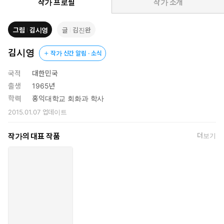
서는 굳이 이야기할 필요는 없을 것입니다. 하지만 역사를 이야기
작가 프로필
작가 소개
할 때 어떻게 이야기를 해 줘야 할지, 어떤 식으로 보여줄지에 대해
서는 한 번쯤 고민해 보게 됩니다. 『아버지의 국밥』은 우리 아버
그림
김시영
글
김진완
지와 할아버지, 또 그 윗대의 증조할아버지 등 가까운 가족을 통해,
피와 살로 느껴지는 역사 이야기를 들려주고 있습니다. 가까운 가
김시영
작가 신간 알림 · 소식
족들이 겪은 이야기이기에 더욱 생생하게 느껴질 수 있는 것입니다.
독자와 비슷한 또래인 은진이네에서는 일 년에 한 번씩 돌아오는
국적
대한민국
증조부의 제사 때마다 동그마니 국밥 한 그릇만 올리고 제사상을
출생
1965년
차려 냅니다. 왜 제사상에 국밥만 올라갈까? 그 속에는 어떤 사연
학력
홍익대학교 회화과 학사
이 숨어 있는 것일까? 자연히 궁금증이 고개를 들기 마련이고, 이
2015.01.07
업데이트
야기는 그 궁금증을 발판 삼아 무리 없이 6·25 전쟁을 겪어 내고
있는 두수라는 한 소년의 이야기로 접어들게 됩니다. 열두 살 어
작가의 대표 작품
더보기
린 나이에 동생의 손을 잡고 전쟁터를 가로지른 두수가 바로 은
진이의 할아버지거든요.
두수네는 서울 간 아버지를 기다리다 피란 시기를 놓치는 바람
에, 한창 전쟁 중일 때 힘든 피란길에 오르게 됩니다. 만삭의 어머
니와 젖먹이 남동생은 트럭 화물칸이나마 얻어 탔지만, 사정이 여
의치 않아 할머니와 두수, 여동생 소영이는 트럭에 올라타지 못합
니다. 결국 겨우 겨우 기차를 타고 외갓집이 있는 진주까지 피란
을 떠나게 되는데요. 하지만 할머니와 함께하는 것도 잠깐, 갑작