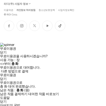
리디(주) 사업자 정보
이용약관
개인정보 처리방침
청소년보호정책
사업자정보확인
©
RIDI Corp.
페
인
트
유
틱
이
스
위
튜
톡
스
타
터
브
북
그
램
무료이용권
닫기
무료이용권을 사용하시겠습니까?
사용 가능 :
장
<
>부터
총
화
무료이용권으로 대여합니다.
다른 방법으로 결제
무료이용권
닫기
무료이용권으로
총
화
대여 완료했습니다.
남은 작품 :
총
화
(
원)
남은 작품 결제하기
대여한 작품 바로보기
도움말
닫기
아버지의 국밥