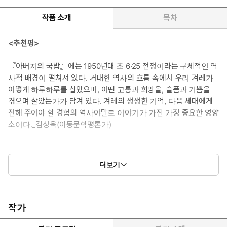
작품 소개
목차
<추천평>
『아버지의 국밥』에는 1950년대 초 6·25 전쟁이라는 구체적인 역
사적 배경이 펼쳐져 있다. 거대한 역사의 흐름 속에서 우리 겨레가
어떻게 하루하루를 살았으며, 어떤 고통과 희망을, 슬픔과 기쁨을
겪으며 살았는가가 담겨 있다. 겨레의 생생한 기억, 다음 세대에게
전해 주어야 할 경험의 역사야말로 이야기가 가진 가장 중요한 영양
소이다._김상욱(아동문학평론가)
더보기
뜨끈한 국밥처럼 진하고 구수하게 말아 낸 우리 할머니 할아버지
이야기
작가
아이들에게 지난 세대의 역사를 보여주는 것이 왜 필요한지에 대해