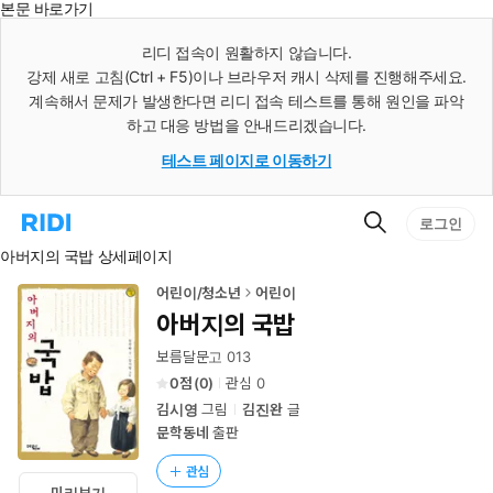
본문 바로가기
인
스
리디 접속이 원활하지 않습니다.
턴
강제 새로 고침(Ctrl + F5)이나 브라우저 캐시 삭제를 진행해주세요.
트
검
계속해서 문제가 발생한다면 리디 접속 테스트를 통해 원인을 파악
색
하고 대응 방법을 안내드리겠습니다.
테스트 페이지로 이동하기
검
리
로그인
색
디
아버지의 국밥 상세페이지
홈
으
로
어린이/청소년
어린이
이
아버지의 국밥
동
보름달문고 013
0
(
0
)
관심
0
김시영
그림
김진완
글
문학동네
출판
관심
미리보기