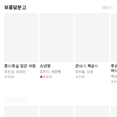
따로 모아도 한 권의 책이 나올 정도입니다.
보름달문고
더보기
몇 번이고 웃겼다 울렸다를 되풀이하는 『아버지의 국밥』을 통
해, 아이들은 자신도 모르는 사이 자신이 사는 지금의 세상과 이
세상을 만들어 온 사람들, 그리고 앞으로 같이 살아갈 사람들을
이해하는 눈을 부쩍 키울 수 있을 것입니다.
종이옷을 입은 사람
소년왕
큰애기 복순이
푸
아
김진경
,
김호민
조은이
,
유준재
김하늘
,
장호
백
0
(
0
)
4.0
(
2
)
0
(
0
)
0