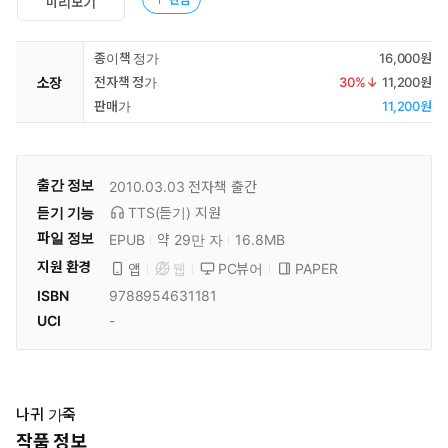
미리보기
종이책 정가
16,000원
소장
전자책 정가
30
%↓
11,200원
판매가
11,200원
출간 정보
2010.03.03
전자책 출간
듣기 기능
TTS(듣기)
지원
파일 정보
EPUB
약 29만 자
16.8MB
지원 환경
PC뷰어
PAPER
앱
웹
ISBN
9788954631181
UCI
-
나귀 가죽
작품 정보