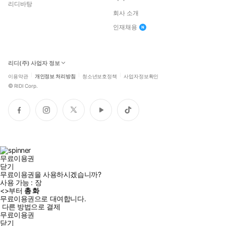
리디바탕
회사 소개
인재채용
리디(주) 사업자 정보
이용약관
개인정보 처리방침
청소년보호정책
사업자정보확인
©
RIDI Corp.
페
인
트
유
틱
이
스
위
튜
톡
스
타
터
브
북
그
램
무료이용권
닫기
무료이용권을 사용하시겠습니까?
사용 가능 :
장
<
>부터
총
화
무료이용권으로 대여합니다.
다른 방법으로 결제
무료이용권
닫기