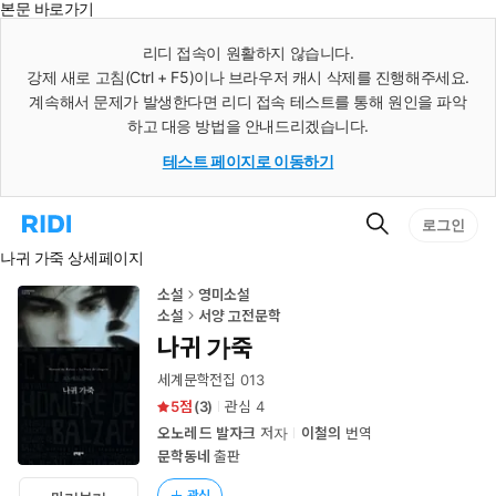
본문 바로가기
인
스
리디 접속이 원활하지 않습니다.
턴
강제 새로 고침(Ctrl + F5)이나 브라우저 캐시 삭제를 진행해주세요.
트
검
계속해서 문제가 발생한다면 리디 접속 테스트를 통해 원인을 파악
색
하고 대응 방법을 안내드리겠습니다.
테스트 페이지로 이동하기
검
리
로그인
색
디
나귀 가죽 상세페이지
홈
으
로
소설
영미소설
이
소설
서양 고전문학
동
나귀 가죽
세계문학전집 013
5
(
3
)
관심
4
오노레 드 발자크
저자
이철의
번역
문학동네
출판
관심