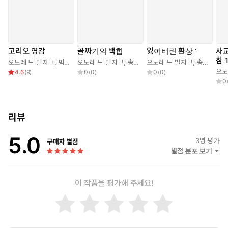
고리오 영감
골짜기의 백합
잃어버린 환상 1
사교
참 
오노레 드 발자크
,
박영근
오노레 드 발자크
,
송덕호
오노레 드 발자크
,
송기정
오노
4.6
(
9
)
0
(
0
)
0
(
0
)
0
리뷰
5.0
3
명 평가
구매자 별점
별점 분포 보기
이 작품을 평가해 주세요!