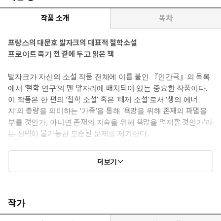
작품 소개
목차
프랑스의 대문호 발자크의 대표적 철학소설
프로이트 죽기 전 곁에 두고 읽은 책
발자크가 자신의 소설 작품 전체에 이름 붙인 『인간극』의 목록
에서 ‘철학 연구’의 맨 앞자리에 배치되어 있는 중요한 작품이다.
이 작품은 한 편의 ‘철학 소설’ 혹은 ‘테제 소설’로서 ‘생의 에너
지’의 총량을 의미하는 ‘가죽’을 통해 ‘욕망을 위해 존재의 파멸을
부를 것인가, 아니면 존재의 지속을 위해 욕망을 억제할 것인가’라
는 선택이 불가능한 모순된 문제를 제기한다.
작품의 주인공 라파엘은 원대한 야심을 품고 부와 명예, 사랑을 갈구
더보기
하지만 자신을 외면하는 비정한 사회 속에서 절망에 빠져 자살을 결
심한다. 이 작품은 그러한 결심을 실행에 옮기기 전 불가사의한 노
인에게서 마법의 가죽을 얻게 되면서 새로운 운명을 맞는 라파엘의
인생 이야기이다. 이 가죽을 갖고 있으면 원하는 것은 무엇이든 다
작가
이루어지지만 욕망이 실현될 때마다 가죽이 오그라들면서 가죽을