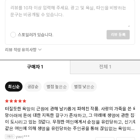
스포일러가 있습니다.
리뷰 등록
리뷰 작성 유의사항
구매자
1
전체
1
최신순
공감순
별점 높은순
별점 낮은순
터질듯한 욕망의 근원에 관해 날카롭게 파헤친 작품. 사랑의 가죽을 쓴 욕
망아래에 돈에 대한 지독한 갈구가 존재하고, 그 아래에 생명에 관한 집착
이 도사리고 있는 것같다. 무정한 여인에게서 순정을 유린당하고, 신기루
같은 여인에 의해 생명을 유린당하는 주인공을 통해 끊임없는 욕망의 노
예로 살아가는 인간의 모습을 비춰주고 있다.
ywc***