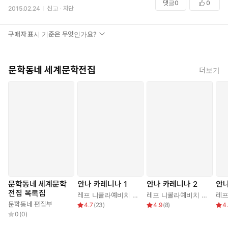
댓글
0
0
2015.02.24
신고
차단
구매자 표시 기준은 무엇인가요?
문학동네 세계문학전집
더보기
문학동네 세계문학
안나 카레니나 1
안나 카레니나 2
안나
전집 목록집
레프 니콜라예비치 톨스토이
,
박형규
레프 니콜라예비치 톨스토이
문학동네 편집부
4.7
(
23
)
4.9
(
8
)
4
0
(
0
)