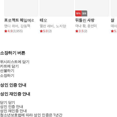
프로젝트 헤일메리
테오
뒤틀린 사랑
살
앤디 위어
,
강동혁
앨런 레비
,
노지양
아나 황
,
윤선미
데이
4.9
(
3,955
)
5.0
(
2
)
3.5
(
2
)
5
소장하기 버튼
위시리스트에 담기
카트에 담기
선물하기
소장하기
성인 인증 안내
성인 재인증 안내
닫기
닫기
성인 인증 안내
성인 재인증 안내
청소년보호법에 따라 성인 인증은 1년간