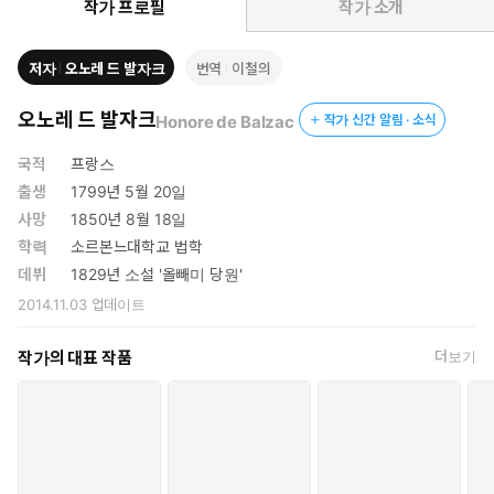
소유한 자의 수명도 단축되는 것이다. 나귀 가죽』은 19세기 전반
작가 프로필
작가 소개
격변하는 프랑스를 배경으로 당대의 현실을 충실하게 반영하면서
환상의 요소를 가미해 욕망과 모순되는 인간의 조건에 대해 성찰하
저자
오노레 드 발자크
번역
이철의
게 할 것이다.
오노레 드 발자크
Honore de Balzac
작가 신간 알림 · 소식
국적
프랑스
출생
1799년 5월 20일
사망
1850년 8월 18일
학력
소르본느대학교 법학
데뷔
1829년 소설 '올빼미 당원'
2014.11.03
업데이트
작가의 대표 작품
더보기