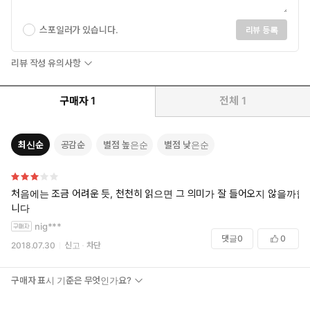
스포일러가 있습니다.
리뷰 등록
리뷰 작성 유의사항
구매자
1
전체
1
최신순
공감순
별점 높은순
별점 낮은순
처음에는 조금 어려운 듯, 천천히 읽으면 그 의미가 잘 들어오지 않을까합
니다
nig***
댓글
0
0
2018.07.30
신고
차단
구매자 표시 기준은 무엇인가요?