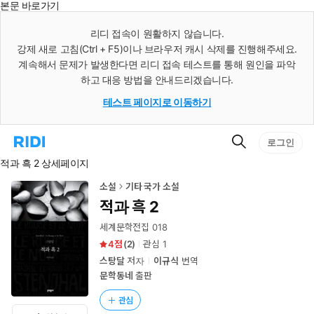
본문 바로가기
인
스
리디 접속이 원활하지 않습니다.
턴
강제 새로 고침(Ctrl + F5)이나 브라우저 캐시 삭제를 진행해주세요.
트
검
계속해서 문제가 발생한다면 리디 접속 테스트를 통해 원인을 파악
색
하고 대응 방법을 안내드리겠습니다.
테스트 페이지로 이동하기
검
리
로그인
색
디
적과 흑 2 상세페이지
홈
으
로
소설
기타 국가 소설
이
적과 흑 2
동
세계문학전집 018
4
(
2
)
관심
1
스탕달
저자
이규식
번역
문학동네
출판
관심