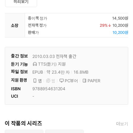
미리보기
종이책 정가
14,500원
소장
전자책 정가
29
%↓
10,200원
판매가
10,200원
출간 정보
2010.03.03
전자책 출간
듣기 기능
TTS(듣기)
지원
파일 정보
EPUB
약 23.4만 자
16.8MB
지원 환경
PC뷰어
PAPER
앱
웹
ISBN
9788954631204
UCI
-
이 작품의 시리즈
더보기