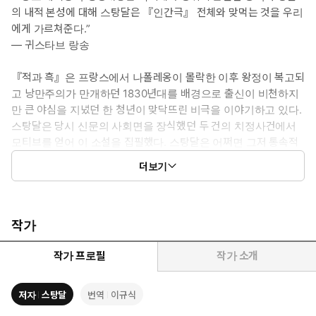
의 내적 본성에 대해 스탕달은 『인간극』 전체와 맞먹는 것을 우리
에게 가르쳐준다.”
― 귀스타브 랑송
『적과 흑』은 프랑스에서 나폴레옹이 몰락한 이후 왕정이 복고되
고 낭만주의가 만개하던 1830년대를 배경으로 출신이 비천하지
만 큰 야심을 지녔던 한 청년이 맞닥뜨린 비극을 이야기하고 있다.
스탕달은 당시 신문의 사회면을 장식했던 두 건의 치정사건에서
모티브를 얻어 이 소설을 집필했다. 스탕달은 어쩌면 그저 통속적
인 치정사건일 수도 있는 이 사건들에서 남다른 정열의 분출을 엿
더보기
보고는 『적과 흑』이라는 걸작을 탄생시켰다. 또한 스탕달은 낭
만주의적 목가가 판을 치던 시대에 자유주의자와 복고주의자 간
의 대립 양상 등 당대의 시대상을 소설 속에 구체적으로 증언하고
예리하게 비판함으로써 사실주의 시대의 개막을 알렸다. 『적과
작가
흑』은 사회소설, 성장소설인 동시에 뛰어난 심리소설이기도 하
다. 야심을 따라 사는 것, 타인의 욕망을 나도 욕망하는 것은 쥘리
작가 프로필
작가 소개
앵이 살았던 19세기 프랑스의 조류에 국한된 것이 아니며 욕망의
굴레를 벗어나지 못한 채 살아가는 오늘날의 우리들에게도 강렬
저자
스탕달
번역
이규식
한 시사점을 남긴다.