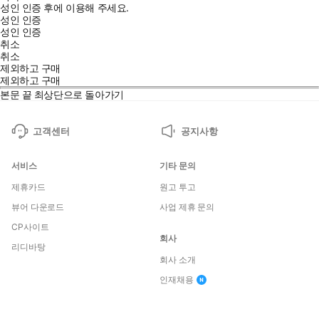
성인 인증 후에 이용해 주세요.
성인 인증
성인 인증
취소
취소
제외하고 구매
제외하고 구매
본문 끝
최상단으로 돌아가기
고객센터
공지사항
서비스
기타 문의
제휴카드
원고 투고
뷰어 다운로드
사업 제휴 문의
CP사이트
회사
리디바탕
회사 소개
인재채용