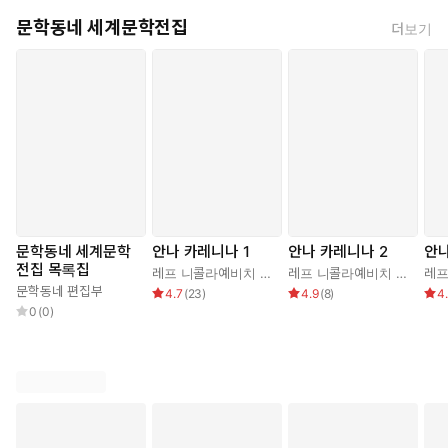
문학동네 세계문학전집
더보기
문학동네 세계문학
안나 카레니나 1
안나 카레니나 2
안나
전집 목록집
레프 니콜라예비치 톨스토이
,
박형규
레프 니콜라예비치 톨스토이
문학동네 편집부
4.7
(
23
)
4.9
(
8
)
4
0
(
0
)