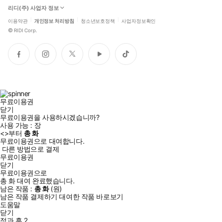
리디(주) 사업자 정보
이용약관
개인정보 처리방침
청소년보호정책
사업자정보확인
©
RIDI Corp.
페
인
트
유
틱
이
스
위
튜
톡
스
타
터
브
북
그
램
무료이용권
닫기
무료이용권을 사용하시겠습니까?
사용 가능 :
장
<
>부터
총
화
무료이용권으로 대여합니다.
다른 방법으로 결제
무료이용권
닫기
무료이용권으로
총
화
대여 완료했습니다.
남은 작품 :
총
화
(
원)
남은 작품 결제하기
대여한 작품 바로보기
도움말
닫기
적과 흑 2