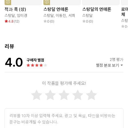
제를 쓰면서도 “내 소설은 백 년 후의 독자들이나 이해할 것”이라고
적과 흑 (상)
스탕달 연애론
스탕달의 연애론
로마
말했다. 실제로 스탕달의 소설은 소설 발표 당시나 그가 죽은 후에도
체
스탕달
,
임미경
스탕달
,
이동진
,
서희
스탕달
특별한 주목을 받지 못하다가 19세기 후반에 가서야 본격적으로 재
스탕
4.8
(
12
)
0
(
0
)
0
(
0
)
조명받기 시작했다. 소설의 제목 ‘적과 흑’은 당대 젊은이들의 야심의
0
목표였던 군인과 성직자의 신분을 상징한다.
야망을 가진 한 개인이 견고한 사회의 틀 안에 존재하는 여러 장
벽에 부딪혀 파멸하고 스러져가는 이야기는 동서를 막론하고 현
리뷰
대 문학과 연극, 영화 등에서 하나의 보편적 주제가 되었다. 그러
4.0
나 이런 주제는 근대 이전의 문학에 존재하지 않았다. 부르주아 계
2
명 평가
구매자 별점
급이 부와 지식을 얻고, 낭만주의가 만개하고, 옛 신분제도가 와
별점 분포 보기
해하면서, 다시 말해 근대로 진입하면서 새로 등장하게 된 주제이
다. 스탕달의 『적과 흑』은 이 주제를 다룬 최초의 소설이라 할
이 작품을 평가해 주세요!
수 있다.