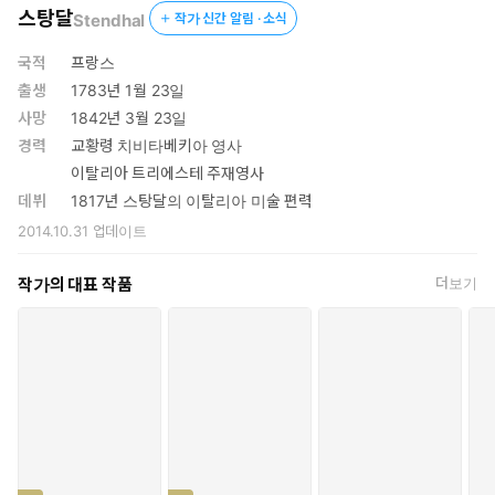
스탕달
Stendhal
작가 신간 알림 · 소식
야망과 정열이 불러온 한 인간의 비극
섬세하고 예리한 연애심리 묘사가 빛나는 19세기 근대소설의 걸
국적
프랑스
작
출생
1783년 1월 23일
사망
1842년 3월 23일
『적과 흑』은 비천한 집안에서 태어난 뛰어난 청년이 이상과 현
경력
교황령 치비타베키아 영사
실의 괴리 속에서 야심과 정열로 말미암아 파멸해가는 모습을 탁
이탈리아 트리에스테 주재영사
월하게 묘사한 프랑스 근대소설의 걸작이다. 청년은 신분 높은 여
데뷔
1817년 스탕달의 이탈리아 미술 편력
성들과 사랑에 빠지면서 점차로 파멸해간다. 스탕달은 주인공 쥘
2014.10.31
업데이트
리앵 소렐이 여인들과 사랑에 빠지는 과정과 그 과정에서 인물들
이 겪는 연애심리를 매우 섬세하고 예리하게 묘사하고 있다. 실제
작가의 대표 작품
더보기
로 스탕달은 『연애론』을 펴냄으로써 연애심리에 대한 탁월한 혜
안을 보여주기도 했다. 또한 스탕달은 줄곧 ‘소설은 사회의 거
울’이어야 한다는 생각을 지니고 있었다. 당시 유럽을 휩쓸던 낭만
주의 사조의 한복판에서 사실주의적 미학을 내세웠던 스탕달은
그런 의미에서 선각자라 할 만하다.
“내 소설은 백 년 뒤의 독자들이나 이해할 것이다.” _스탕달
스탕달은 역사적 사실들의 모음집이라고 할 수 있는 ‘연대기’라는 부