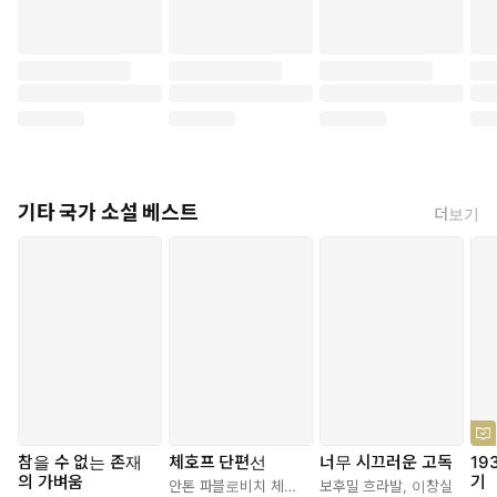
기타 국가 소설 베스트
더보기
참을 수 없는 존재
체호프 단편선
너무 시끄러운 고독
19
의 가벼움
기
안톤 파블로비치 체호프
,
박현섭
보후밀 흐라발
,
이창실