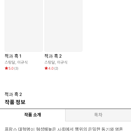
적과 흑 1
적과 흑 2
스탕달
,
이규식
스탕달
,
이규식
5.0
(
3
)
4.0
(
2
)
적과 흑 2
작품 정보
작품 소개
목차
프랑스 대혁명이 형성해놓은 사회에서 행위의 은밀한 동기와 영혼