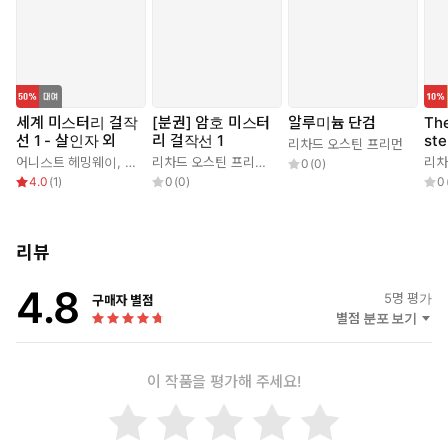
세계 미스터리 걸작
[분권] 암호 미스터
알루미늄 단검
The
선 1 - 살인자 외
리 걸작선 1
ste
리차드 오스틴 프리먼
어니스트 헤밍웨이
,
로버트 유스터스
,
대실 해밋
리차드 오스틴 프리먼
,
,
멜빌 데이비슨 포스트
리차드 오스틴 프리먼
,
정태원
,
프리먼
리차
0
(
0
)
4.0
(
1
)
0
(
0
)
0
리뷰
4.8
5
명 평가
구매자 별점
별점 분포 보기
이 작품을 평가해 주세요!