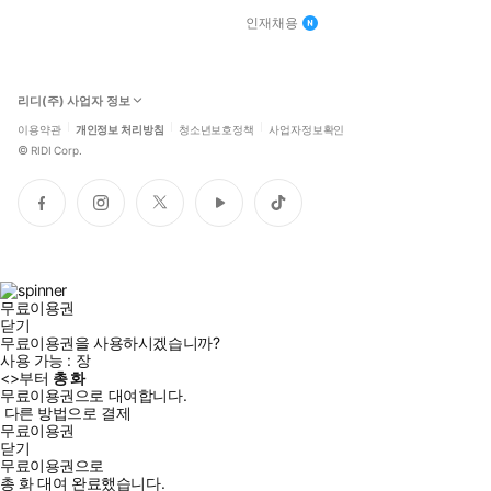
인재채용
리디(주) 사업자 정보
이용약관
개인정보 처리방침
청소년보호정책
사업자정보확인
©
RIDI Corp.
페
인
트
유
틱
이
스
위
튜
톡
스
타
터
브
북
그
램
무료이용권
닫기
무료이용권을 사용하시겠습니까?
사용 가능 :
장
<
>부터
총
화
무료이용권으로 대여합니다.
다른 방법으로 결제
무료이용권
닫기
무료이용권으로
총
화
대여 완료했습니다.