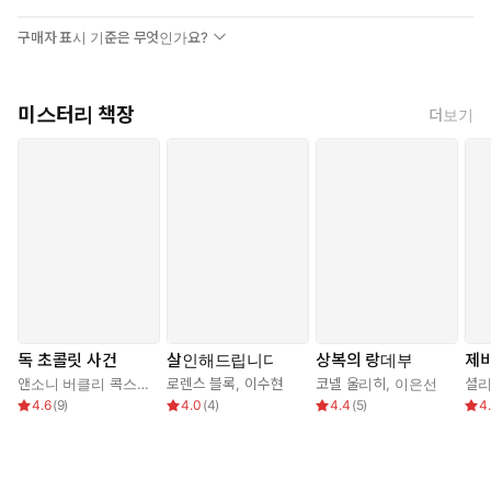
구매자 표시 기준은 무엇인가요?
미스터리 책장
더보기
독 초콜릿 사건
살인해드립니다
상복의 랑데부
제
앤소니 버클리 콕스
,
이동윤
로렌스 블록
,
이수현
코넬 울리히
,
이은선
셜리
4.6
(
9
)
4.0
(
4
)
4.4
(
5
)
4