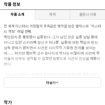
작품 정보
작품 소개
목차
출판사 서평
전 세계 미스터리 거장들의 주옥같은 명작을 담은 엘릭시르 ´미스터
리 책장´ 여덟 번째.
백만장자 존 벨링엄이 실종된다. 그가 남긴 것은 실종 당일 몸에
지니고 있던 스카라베 장신구 하나뿐. 실종에 대한 책임과 유산
상속 문제가 얽히면서 사건은 시시각각 기묘한 전개를 보이는
데……. 하지만 법의학 교수 손다이크 박사는 비밀리에 사건에 뛰
어들어 아무도 생각할 수 없었던 방법으로 사건의 진상을 꿰뚫어
본다.
『오시리스의 눈』은 현대 법의학 미스터리의 토대를 세운 리처드
오스틴 프리먼의 최고 대표작으로, 하드보일드의 거장 레이먼드 챈
더보기
들러, 밀실 수수께끼의 대가 존 딕슨 카, 미학 탐정 파일로 밴스로 대
표되는 작가이자 평론가인 밴 다인과 엘러리 퀸 등 세부 장르를 막
론한 미스터리 거장들이 모두 최고로 꼽길 주저하지 않는다. 세계
최초의 법의학자 탐정 손다이크는 작중에서 주어지는 증거를 활용
작가