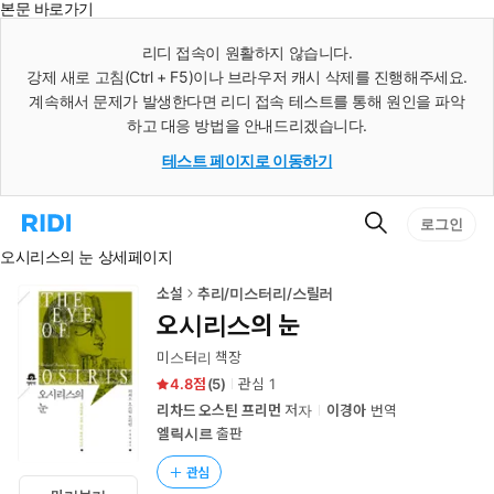
본문 바로가기
인
스
리디 접속이 원활하지 않습니다.
턴
강제 새로 고침(Ctrl + F5)이나 브라우저 캐시 삭제를 진행해주세요.
트
검
계속해서 문제가 발생한다면 리디 접속 테스트를 통해 원인을 파악
색
하고 대응 방법을 안내드리겠습니다.
테스트 페이지로 이동하기
검
리
로그인
색
디
오시리스의 눈 상세페이지
홈
으
로
소설
추리/미스터리/스릴러
이
오시리스의 눈
동
미스터리 책장
4.8
(
5
)
관심
1
리차드 오스틴 프리먼
저자
이경아
번역
엘릭시르
출판
관심