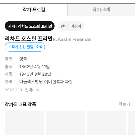
하여 백만장자의 기이한 실종 사건을 화려하게 풀어 헤친다.
작가 프로필
작가 소개
저자
리차드 오스틴 프리먼
번역
이경아
리차드 오스틴 프리먼
R. Austin Freeman
작가 신간 알림 · 소식
국적
영국
출생
1862년 4월 11일
사망
1943년 9월 28일
경력
미들섹스병원 이비인후과 과장
2023.11.01
업데이트
작가의 대표 작품
더보기