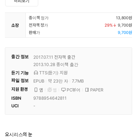
미리보기
종이책 정가
13,800원
소장
전자책 정가
29
%↓
9,700원
판매가
9,700원
출간 정보
2017.07.11
전자책 출간
2013.10.28
종이책 출간
듣기 기능
TTS(듣기)
지원
파일 정보
EPUB
약 23만 자
7.7MB
지원 환경
PC뷰어
PAPER
앱
웹
ISBN
9788954642811
UCI
-
오시리스의 눈