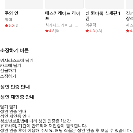
주와 연
매스커레이드 라이
신 퇴마록 신세편 1
긴키
프
권
장소
청예
번째
히가시노 게이고
,
김은모
이우혁
세
5.0
(
5
)
4.8
(
6
)
4.3
(
43
)
4
소장하기 버튼
위시리스트에 담기
카트에 담기
선물하기
소장하기
성인 인증 안내
성인 재인증 안내
닫기
닫기
성인 인증 안내
성인 재인증 안내
청소년보호법에 따라 성인 인증은 1년간
유효하며, 기간이 만료되어 재인증이 필요합니다.
성인 인증 후에 이용해 주세요.
해당 작품은 성인 인증 후 보실 수 있습니다.