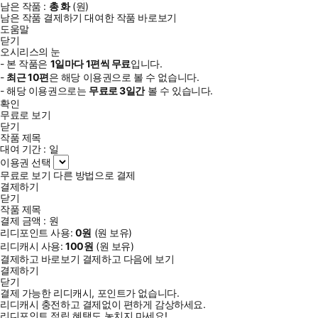
남은 작품 :
총
화
(
원)
남은 작품 결제하기
대여한 작품 바로보기
도움말
닫기
오시리스의 눈
- 본 작품은
1일
마다
1
편씩 무료
입니다.
-
최근
10편
은 해당 이용권으로 볼 수 없습니다.
- 해당 이용권으로는
무료로
3일
간
볼 수 있습니다.
확인
무료로 보기
닫기
작품 제목
대여 기간 :
일
이용권 선택
무료로 보기
다른 방법으로 결제
결제하기
닫기
작품 제목
결제 금액 :
원
리디포인트 사용:
0
원
(
원 보유)
리디캐시 사용:
100
원
(
원 보유)
결제하고 바로보기
결제하고 다음에 보기
결제하기
닫기
결제 가능한 리디캐시, 포인트가 없습니다.
리디캐시 충전하고 결제없이 편하게 감상하세요.
리디포인트 적립 혜택도 놓치지 마세요!