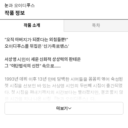
눈과 오이디푸스
작품 정보
작품 소개
목차
“오직 아버지가 되겠다는 외침들뿐!”
오이디푸스를 뒤집은 ‘신가족로맨스’
서상영 시인이 세운 신화적 상상력의 판테온
그 “야단법석의 신전” 속으로……
1993년 데뷔 이후 13년 만에 담백한 시어들을 꼼꼼히 엮어 숙성된
첫 시집을 선보인 바 있는 서상영 시인의 두번째 시집이 출간되었
다. 첫 시집을 펴내기까지의 시간보다는 빨라졌지만, 결코 짧지 않
은 시간을 지나 나온 시집 『눈과 오이디푸스』다.
또 한번의 오랜 시간의 숙성을 거듭하면서 시인의 시세계 또한 변
더보기
화를 이루었다. 과거의 작품들에서 나타난 정신을 현대적으로 변
용한 것이라는 점에서 첫 시집과 두번째 시집의 연관성을 찾아볼
수 있을 것이나, “서상영의 시는 호흡을 토대로 삼아서 만들어진