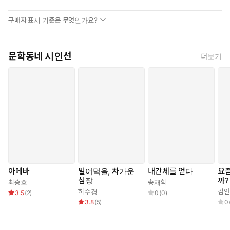
집안을 한시도 열한시도 편할 날이 없었고
어머니는 남편과 아들을 똑같이 사랑했다
구매자 표시 기준은 무엇인가요?
그래서 특이한 사랑의 방식을 택했는데
부자(父子)간의 투쟁을 빌미로 바람을 피워보자는 작은 소망을 가졌
다
문학동네 시인선
더보기
부자간의 증오가 증폭될수록 그녀의 소망도 증폭됐지만
막상 아버지가 죽었을 때, 그녀에게서 불륜의 꿈은 사라졌다
나는 형이라는 형이상학을 통해 세상을 봤으나
원체 지지리라 아버지조차 나를 동정했다
누나는 아버지를 가장 사랑했고 오빠를 가장 사랑했는데
그런 사실을 공공장소에서 밝혔다
그때마다 아버지와 형의 싸움을 격렬해졌고
엄마는 누나의 귀싸대기를 때렸다,
여우 같은 동생은 순수했다, 냉소를 향한 순수
동생은 아르바이트로, 냉소의 편의점에서 빙신 아니 빙수를 팔고 있
아메바
빌어먹을, 차가운
내간체를 얻다
요
다
심장
까?
최승호
송재학
-「눈과 오이디푸스-행복한 가족」 전문
허수경
김언
3.5
(
2
)
0
(
0
)
3.8
(
5
)
0
이들의 욕망이 반복되고 서로 자리를 바꾸면서 구동되던 가족 관계
는 아버지의 죽음 이후 형이 새로운 아버지가 됨으로써 변화를 맞는