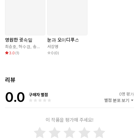
뜨거운 눈물이 얼어 하얀 꽃으로 핀다
대궁도 없이, 벽 없는 허공에
헛되이 몸을 부딪치며, 끝도 시작도 없이
오오, 그러나 사내여
그 숱한 뉘우침은 정당하단 말인가
누구도 아버지의 이름을 부를 자유는 없으리
영원한 귓속말
눈과 오이디푸스
최승호
,
허수경
,
송재학
,
김언희
서상영
,
조인호
,
이홍섭
,
정한아
,
성미정
,
김안
,
조동범
눈으로 무엇을 덮을 수 있으며
3.0
(
1
)
0
(
0
)
눈으로 무엇을 볼 수 있다는 말인가
삼거리의 마차였던가
거만한 패거리의 욕지거리였던가
너의 눈을 완강히 거부했던, 그 어떤 덩어리가
리뷰
그토록 무서운 진실로 남게 될 줄이야
0.0
0
명 평가
구매자 별점
아내이자 어머니인 여인의 몸에서
별점 분포 보기
흘러나온 다홍빛 피가
무구한 테베의 흙을 놀라게 했을 때
이 작품을 평가해 주세요!
너는 손가락으로 두 눈을 찌르고
죽음으로도 면책될 수 없는 인간의 죄여