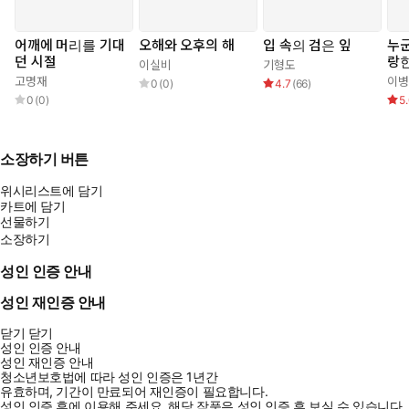
나는 나의 마음을 모르네
이 토할 것 같은 몸 안의 비틀림
어깨에 머리를 기대
오해와 오후의 해
입 속의 검은 잎
누
지상의 모든 것들에겐 죄가 없다
던 시절
랑한
이실비
기형도
-「내 마음의 실루엣」 전문
고명재
이병
0
(
0
)
4.7
(
66
)
0
(
0
)
5
그러면 시인은 지금 어느 쪽에 있는가? 시인은 집 안과 밖, 가족과
자연, 실험과 서정, 첨단과 낭만이 대치한 최전선에 있을 것이다. 경
소장하기 버튼
계에서 피는 꽃이 가장 위험하고 아름답다. 부디 정치와 미학의 영
토가 맞닿은 국경에서 서상영 시의 꽃이 계속해서 만개하길! (……)
위시리스트에 담기
두 겹의 삶을 견디기 위해서, 시간과 공간이 새로운 질서를 부여받
카트에 담기
선물하기
는 접점에서, 정치와 미학의 청원이 충돌하고 길항하고 교호(交互)
소장하기
하는 전위에서, 서상영의 시세계가 조금 더 독해지고 악해지길 소망
한다. _류신, 해설 「안티 오이디푸스 시극(詩劇)」에서
성인 인증 안내
성인 재인증 안내
닫기
닫기
성인 인증 안내
성인 재인증 안내
청소년보호법에 따라 성인 인증은 1년간
유효하며, 기간이 만료되어 재인증이 필요합니다.
성인 인증 후에 이용해 주세요.
해당 작품은 성인 인증 후 보실 수 있습니다.