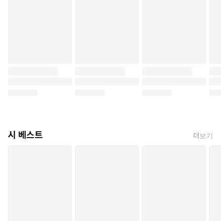
아름다움에 더욱 목이 마른 아름다움
이 슬픔을 나는 용서해야만 할까
나는 홀로 시를 읊네
쓰러지고 싶어하며 간신히
간신히 흘러가는
의미를 알 수 없는 목소리들
길게 귀를 늘어뜨리고, 나는
봄을 다 써버린 초록 나무에 기대어
먼 전설의 마법에 빠져드네
사랑 증오 고독에게조차
시 베스트
더보기
지친
흑석동 거리의 흐린 하늘
집 잃은 개가 뛰어간 길로
눈에 우울 가득한 내가 걸어가고
살금살금 발끝을 세워
이데아 위를 걷는 야윈 발레리나처럼
비는 내리네, 하지만