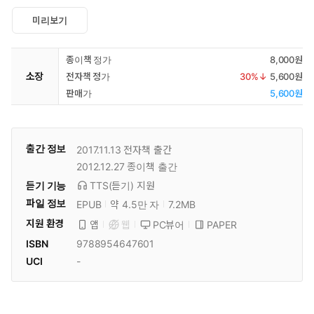
미리보기
종이책 정가
8,000원
소장
전자책 정가
30
%↓
5,600원
판매가
5,600원
출간 정보
2017.11.13
전자책 출간
2012.12.27
종이책 출간
듣기 기능
TTS(듣기)
지원
파일 정보
EPUB
약 4.5만 자
7.2MB
지원 환경
PC뷰어
PAPER
앱
웹
ISBN
9788954647601
UCI
-