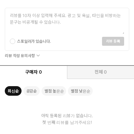
우리 모두는 차라리 고통을 택했구나
소낙눈이 내린다, 희생양 없는 순수한 경배가
세상을 풍요롭게 했던 황금의 시대, 그 순백의
꿈들이 들판을 덮는다, 시작도 끝도 없이
……붉은 꽃을 든 사내들……
버림받은 아이처럼 하얀 언덕을 떠돈다
스포일러가 있습니다.
리뷰 등록
-「눈과 오이디푸스」 전문
리뷰 작성 유의사항
현대판 오이디푸스들이 가득한 세상의 축소판이라고 할 수 있는
곳으로, 시인은 가족을 무대 위로 올린다. 철저한 반공주의자이자
구매자
0
전체
0
이기적이고 가부장적인, 게다가 자신의 딸을 욕망하는 아버지, 막
내아들과 근친 관계에 있는 엄마, 아버지와 형을 동시에 욕망하는
누나, 결국 아버지를 배반하고 새로운 아버지로 등극하는 형. 근친
최신순
공감순
별점 높은순
별점 낮은순
상간의 야릇한 욕망으로 이루어진 이 가족은, 서로의 욕망을 가감
없이 드러내며 끊임없이 갈등을 빚는다. 바야흐로 오이디푸스 근
친상간 모티프의 전면적인 교정이자 전방위적 확대라 부를 만한
‘신가족로맨스’가 펼쳐지는 것이다.
아직 등록된 리뷰가 없습니다.
첫 번째 리뷰를 남겨주세요!
형은 마르크스를 사랑했고 아버지는 비스마르크를 사랑했고