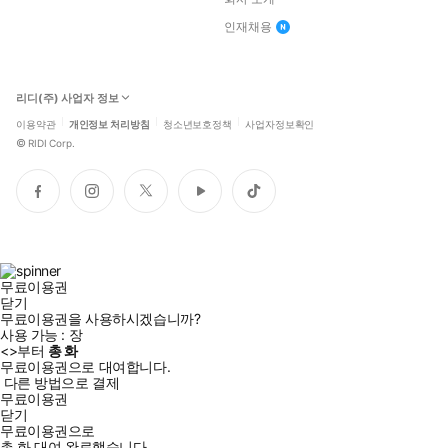
인재채용
리디(주) 사업자 정보
이용약관
개인정보 처리방침
청소년보호정책
사업자정보확인
©
RIDI Corp.
페
인
트
유
틱
이
스
위
튜
톡
스
타
터
브
북
그
램
무료이용권
닫기
무료이용권을 사용하시겠습니까?
사용 가능 :
장
<
>부터
총
화
무료이용권으로 대여합니다.
다른 방법으로 결제
무료이용권
닫기
무료이용권으로
총
화
대여 완료했습니다.