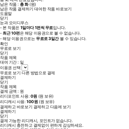
남은 작품 :
총
화
(
원)
남은 작품 결제하기
대여한 작품 바로보기
도움말
닫기
눈과 오이디푸스
- 본 작품은
1일
마다
1
편씩 무료
입니다.
-
최근
10편
은 해당 이용권으로 볼 수 없습니다.
- 해당 이용권으로는
무료로
3일
간
볼 수 있습니다.
확인
무료로 보기
닫기
작품 제목
대여 기간 :
일
이용권 선택
무료로 보기
다른 방법으로 결제
결제하기
닫기
작품 제목
결제 금액 :
원
리디포인트 사용:
0
원
(
원 보유)
리디캐시 사용:
100
원
(
원 보유)
결제하고 바로보기
결제하고 다음에 보기
결제하기
닫기
결제 가능한 리디캐시, 포인트가 없습니다.
리디캐시 충전하고 결제없이 편하게 감상하세요.