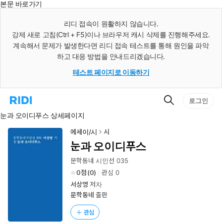
본문 바로가기
인
스
리디 접속이 원활하지 않습니다.
턴
강제 새로 고침(Ctrl + F5)이나 브라우저 캐시 삭제를 진행해주세요.
트
검
계속해서 문제가 발생한다면 리디 접속 테스트를 통해 원인을 파악
색
하고 대응 방법을 안내드리겠습니다.
테스트 페이지로 이동하기
검
리
로그인
색
디
눈과 오이디푸스 상세페이지
홈
으
로
에세이/시
시
이
눈과 오이디푸스
동
문학동네 시인선 035
0
(
0
)
관심
0
서상영
저자
문학동네
출판
관심