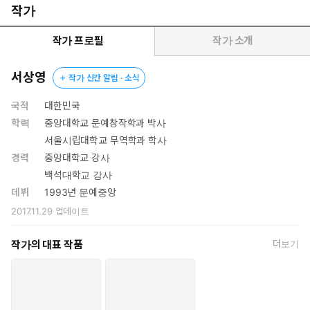
노래다. 그는 자주 소월과 미당과 혜산을 차운(次韻)하여 시를 지
작가
었다”는 첫 시집의 권혁웅 해설과 “서정을 포기한 자리에 육두문자
와 외설과 패러디가 난무하고, 대중가요와 연극적 대화가 수시로 개
작가 프로필
작가 소개
입하며, 말장난과 소설적 서사가 포진한다. 시인지 소설인지 우화인
지 연극인지 분간할 수 없다. 말하자면 집 안에서 그의 시세계는 전
서상영
작가 신간 알림 · 소식
통적인 장르의 경계를 가뭇없이 허무는 해체와 재구성의 미학적 실
험실이다”라는 이번 시집의 류신 해설의 간극에서 볼 수 있듯 많은
국적
대한민국
차이를 보이고 있다.
학력
중앙대학교 문예창작학과 박사
서울시립대학교 무역학과 학사
이번 시집에서 주목되는 것은 제목에서도 드러나듯이 ‘오이디푸스’
경력
중앙대학교 강사
신화가 서상영 시인의 시 안에서 어떤 모습으로 바뀌었나 하는 데에
백석대학교 강사
있을 것이다. 스스로 눈을 찌름으로써 자신을 단죄한 오이디푸스의
데뷔
1993년 문예중앙
뉘우침은 종결된 것이 아니라는 데에서 그의 시는 출발한다. 오이디
2017.11.29
업데이트
푸스의 통곡은 신화를 뛰어넘어 지금, 여기에서도 여전히 울리고 있
기 때문이다. 그 현대적 오이디푸스가 시 속에 살아 있다. 아버지를
작가의 대표 작품
더보기
죽이고 아버지가 된 오이디푸스. “오직 아버지가 되겠다는 외침들
뿐”인 세상이 시의 무대이다.
소낙눈이 내린다