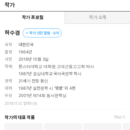
로 고민하게 하지 않는다. 함께 고심하게 만든다.
작가
작가 프로필
작가 소개
허수경
작가 신간 알림 · 소식
국적
대한민국
출생
1964년
사망
2018년 10월 3일
학력
뮌스터대학교 대학원 고대근동고고학 박사
1987년 경상대학교 국어국문학 학사
경력
21세기 전망 동인
데뷔
1987년 실천문학 시 '땡볕' 외 4편
수상
2001년 제14회 동서문학상
2019.11.12
업데이트
작가의 대표 작품
더보기