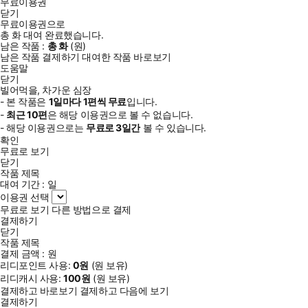
무료이용권
닫기
무료이용권으로
총
화
대여 완료했습니다.
남은 작품 :
총
화
(
원)
남은 작품 결제하기
대여한 작품 바로보기
도움말
닫기
빌어먹을, 차가운 심장
- 본 작품은
1일
마다
1
편씩 무료
입니다.
-
최근
10편
은 해당 이용권으로 볼 수 없습니다.
- 해당 이용권으로는
무료로
3일
간
볼 수 있습니다.
확인
무료로 보기
닫기
작품 제목
대여 기간 :
일
이용권 선택
무료로 보기
다른 방법으로 결제
결제하기
닫기
작품 제목
결제 금액 :
원
리디포인트 사용:
0
원
(
원 보유)
리디캐시 사용:
100
원
(
원 보유)
결제하고 바로보기
결제하고 다음에 보기
결제하기