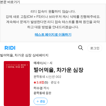
본문 바로가기
인
스
리디 접속이 원활하지 않습니다.
턴
강제 새로 고침(Ctrl + F5)이나 브라우저 캐시 삭제를 진행해주세요.
트
검
계속해서 문제가 발생한다면 리디 접속 테스트를 통해 원인을 파악
색
하고 대응 방법을 안내드리겠습니다.
테스트 페이지로 이동하기
검
리
로그인
색
디
빌어먹을, 차가운 심장 상세페이지
홈
으
로
에세이/시
시
이
빌어먹을, 차가운 심장
동
문학동네 시인선 002
3.8
(
5
)
관심
6
허수경
저자
문학동네
출판
관심