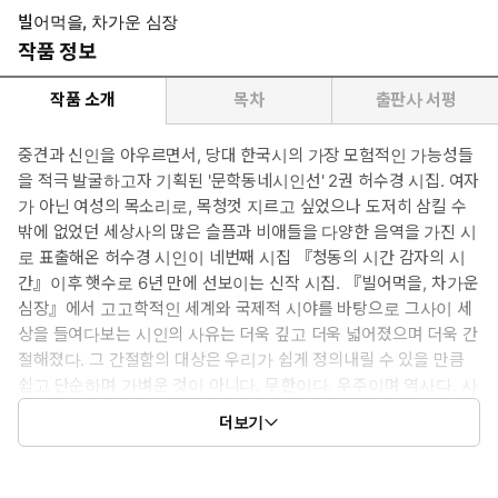
빌어먹을, 차가운 심장
작품 정보
작품 소개
목차
출판사 서평
중견과 신인을 아우르면서, 당대 한국시의 가장 모험적인 가능성들
을 적극 발굴하고자 기획된 '문학동네시인선' 2권 허수경 시집. 여자
가 아닌 여성의 목소리로, 목청껏 지르고 싶었으나 도저히 삼킬 수
밖에 없었던 세상사의 많은 슬픔과 비애들을 다양한 음역을 가진 시
로 표출해온 허수경 시인이 네번째 시집 『청동의 시간 감자의 시
간』이후 햇수로 6년 만에 선보이는 신작 시집. 『빌어먹을, 차가운
심장』에서 고고학적인 세계와 국제적 시야를 바탕으로 그사이 세
상을 들여다보는 시인의 사유는 더욱 깊고 더욱 넓어졌으며 더욱 간
절해졌다. 그 간절함의 대상은 우리가 쉽게 정의내릴 수 있을 만큼
쉽고 단순하며 가벼운 것이 아니다. 무한이다. 우주이며 역사다. 사
랑이다. 당신이며 너다. 시를 다 읽고 났을 때 내가 읽은 것이 과연
더보기
무엇인가 다시금 책장을 넘기게 되는 힘, 삶을 다 살고 났을 때 내가
살아낸 것이 과연 무엇인가 다시금 삶을 반추하게 하는 힘, 이 시집
은 우리에게 마침표를 찍어주는 게 아니라 물음표를 던진다. 물론 홀