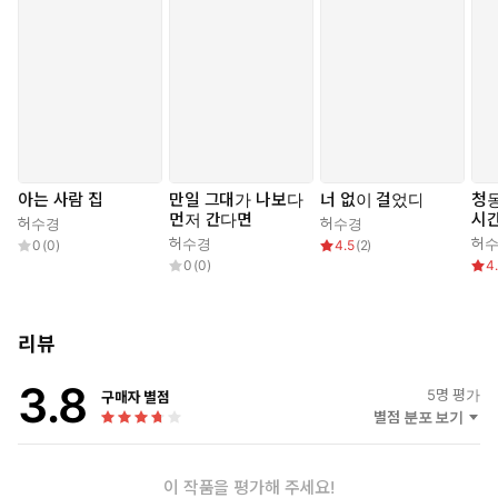
아는 사람 집
만일 그대가 나보다
너 없이 걸었다
청
먼저 간다면
시
허수경
허수경
허수경
허
0
(
0
)
4.5
(
2
)
0
(
0
)
4
리뷰
3.8
5
명 평가
구매자 별점
별점 분포 보기
이 작품을 평가해 주세요!