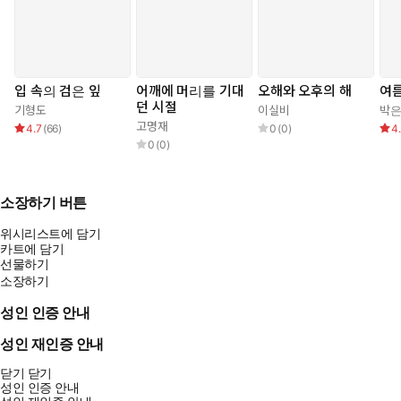
입 속의 검은 잎
어깨에 머리를 기대
오해와 오후의 해
여름
던 시절
기형도
이실비
박
고명재
4.7
(
66
)
0
(
0
)
4
0
(
0
)
소장하기 버튼
위시리스트에 담기
카트에 담기
선물하기
소장하기
성인 인증 안내
성인 재인증 안내
닫기
닫기
성인 인증 안내