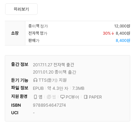
미리보기
종이책 정가
12,000원
소장
전자책 정가
30
%↓
8,400원
판매가
8,400원
출간 정보
2017.11.27
전자책 출간
2011.01.20
종이책 출간
듣기 기능
TTS(듣기)
지원
파일 정보
EPUB
약 4.3만 자
7.3MB
지원 환경
PC뷰어
PAPER
앱
웹
ISBN
9788954647274
UCI
-