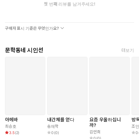
첫 번째 리뷰를 남겨주세요!
구매자 표시 기준은 무엇인가요?
문학동네 시인선
더보기
아메바
내간체를 얻다
요즘 우울하십니
방
까?
최승호
송재학
조
김언희
3.5
(
2
)
0
(
0
)
0
0
(
0
)