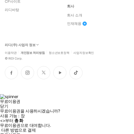
CP사이트
회사
리디바탕
회사 소개
인재채용
리디(주) 사업자 정보
이용약관
개인정보 처리방침
청소년보호정책
사업자정보확인
©
RIDI Corp.
페
인
트
유
틱
이
스
위
튜
톡
스
타
터
브
북
그
램
무료이용권
닫기
무료이용권을 사용하시겠습니까?
사용 가능 :
장
<
>부터
총
화
무료이용권으로 대여합니다.
다른 방법으로 결제