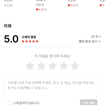
이은규
이은규
최
대기에 구름모자 걸릴 때 구름의 평균 수명은 얼마일까” 알고 싶어
이은규
0
(
0
)
5.0
(
1
)
3
한다.(「구름을 집으로 데리고 가기」) “물에 관한 나무의 기억이
4.0
(
1
)
란, 내 몸의 수액이 나이테를 돌아 당신에게 가닿는 이치”임을 안다.
(「나무의 눈꺼풀」)
리뷰
주목할 점은 그가 자연물과 자연현상을 대하는 태도이다. 그에게 자
연은 대상이나 기능물이 아니다. 바람을 종교 삼은 그 아닌가. 끝없
5.0
이 운동하고 작용하는 자연, 밀교를 나누는 자연에 대한 새로운 시
1
명 평가
구매자 별점
별점 분포 보기
선이 이 시집에 담겨 있다.
꽃을 잃어버린 나무는 서둘러 푸른 잎들을 틔운다.
이 작품을 평가해 주세요!
잎은 꽃에게로 열린 나무의 귀
(중략)
착란의 봄이 꽃을 따라가면
남겨진 나무의 계절이란 꽃 진 자리의 허공을 견디는 일
귀는 한 목소리를 가진 말들로 붐비고
나무의 난청은 꽃에게서 와서 꽃에게로 가는 중이다
스포일러가 있습니다.
리뷰 등록