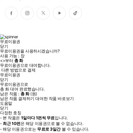
페
인
트
유
틱
이
스
위
튜
톡
스
타
터
브
북
그
램
무료이용권
닫기
무료이용권을 사용하시겠습니까?
사용 가능 :
장
<
>부터
총
화
무료이용권으로 대여합니다.
다른 방법으로 결제
무료이용권
닫기
무료이용권으로
총
화
대여 완료했습니다.
남은 작품 :
총
화
(
원)
남은 작품 결제하기
대여한 작품 바로보기
도움말
닫기
다정한 호칭
- 본 작품은
1일
마다
1
편씩 무료
입니다.
-
최근
10편
은 해당 이용권으로 볼 수 없습니다.
- 해당 이용권으로는
무료로
3일
간
볼 수 있습니다.