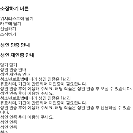
문득 망설이던 긴 꼬리별
소장하기 버튼
역일(曆日)의 선을 그으며 떨어지는 순간
위시리스트에 담기
때를 달리한 연인은
카트에 담기
선물하기
아침 꽃을 저녁에 주울 수 없고
소장하기
우리는 너와 나로 파자(破字)되어 단출할 뿐이다
―「아침 꽃을 저녁에 줍다」 부분
성인 인증 안내
성인 재인증 안내
이은규는 “없는 목소리”로 “너라고 쓰고 나라고 읽는다”. “불구의 기
억들이 몸 안의 길을 따라 떠”도는 것을 용인하는 일(「추운 바람을
닫기
닫기
성인 인증 안내
신으로 모신 자들의 경전」), “오래전 들었던, 그러나 돌려보낼 곳을
성인 재인증 안내
잃은”, “들리는 순간 약속이 되어버린 말들”을 잊지 않는 일(「꽃은
청소년보호법에 따라 성인 인증은 1년간
유효하며, 기간이 만료되어 재인증이 필요합니다.
나무의 난청이다」), 이러한 “애도의 습관”은 그의 과업이 되었다.
성인 인증 후에 이용해 주세요.
해당 작품은 성인 인증 후 보실 수 있습니다.
이은규의 시는 따뜻함과 애틋함의 미학을 지니고 있다. 따뜻함이 머
성인 인증 후에 이용해 주세요.
청소년보호법에 따라 성인 인증은 1년간
물다 가는 것의 아픔과 상처를 끌어안는 시선에서 온다면, 애틋함은
유효하며, 기간이 만료되어 재인증이 필요합니다.
사라진 것과 지나간 것에 대한 연민을 아름답게 포착하고 간직하는
성인 인증 후에 이용해 주세요.
해당 작품은 성인 인증 후 선물하실 수 있습
데서 느껴진다. 그 무엇도 허투루 흘려보내지 않고 다정하게 부르는
니다.
성인 인증 후에 이용해 주세요.
일, 그 아름다운 파동에 귀를 기울여본다.
성인 인증
성인 인증
취소