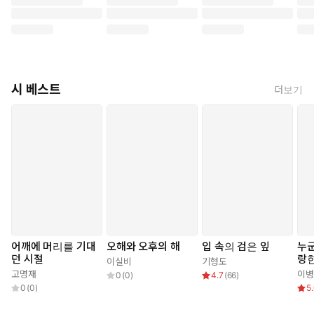
4.
허공과 사이에 대한 탐구는 “문득 있다가, 문득 없는 것들”, 즉 부
재와 부재를 둘러싼 내밀한 상처로 깊어진다.
시 베스트
더보기
때로 헤어진 줄 모르고 헤어지는 것들이 있다
가는 봄과
당신이라는 호칭
가슴을 여미던 단추 그리고 속눈썹 같은 것들
―「속눈썹의 효능」 부분
왜 향기는 한순간 절정인지
아침에 떨어진 꽃잎을 저녁에 함께 줍는 일
어깨에 머리를 기대
오해와 오후의 해
입 속의 검은 잎
누
그러나 우리는 같은 시간에 머물지 않고
던 시절
랑한
이실비
기형도
고명재
이병
0
(
0
)
4.7
(
66
)
(중략)
0
(
0
)
5