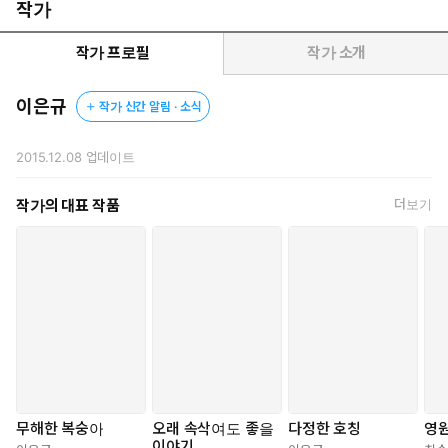
련된 이미지와 진술의 어울림이 주는 감흥”을 준다는 평을 받은
작가
그는, 지난 6년간 고요했다. 그사이 시인은 번잡함을 멀리하고
보이는 것에 즉각적으로 반응하지 않은 채 잠잠했다. 그가 몰입
작가 프로필
작가 소개
한 것은 ‘듣는 일’이었다. 바람결을 듣고, 나무의 소리를 듣고, 스
러져가는 기억을 듣고, 과거가 되는 너와 나의 관계를 듣는, 인내
이은규
작가 신간 알림 · 소식
와 집중과 기다림의 시간. 그러면서 그는 깊어지고 넓어졌다.
2015.12.08
업데이트
2.
작가의 대표 작품
더보기
문학평론가 조강석은 해설에서 “이은규의 첫 시집의 부제는 ‘21세기
의 서풍부(西風賦)’라고 붙일 법하다”고 했다. “그야말로 바람에 부
치는 앨범”이란 뜻이다.
바람을 향한 이은규의 동경은 등단작 「추운 바람을 신으로 모신 자
들의 경전」에서 이미 감지된다. “바람은 형상을 거부하므로 우상
이 아니다.” “동경하는 것을 닮아갈 때/ 피는 그쪽으로 흐”를 수밖에
없는 법. 이은규에게 바람은 종교다.
그런 그가 바람 있는 곳에 따르기 마련인 꽃과 나무, 구름으로 ‘시계
(視界, 詩界)’를 풍성하게 채우는 것은 당연한 일이다. 그는 “구름을
통과하지 못한 햇빛이/ 반사되어 흩어지던 시간”과 “어둠을 통과하
무해한 복숭아
오래 속삭여도 좋을
다정한 호칭
영
지 못한 구름이/ 하늘 너머로 흩어질 시간”을 궁금해한다. “나무 꼭
이야기