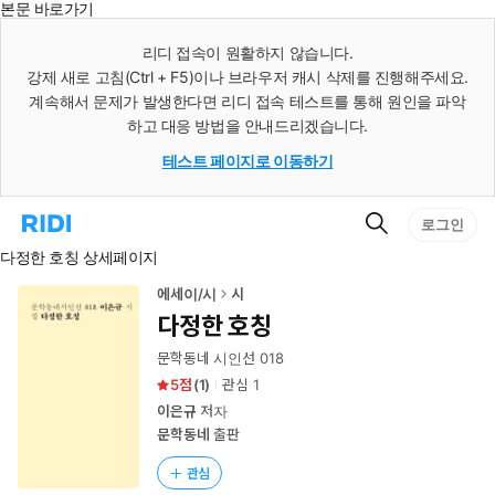
본문 바로가기
인
스
리디 접속이 원활하지 않습니다.
턴
강제 새로 고침(Ctrl + F5)이나 브라우저 캐시 삭제를 진행해주세요.
트
검
계속해서 문제가 발생한다면 리디 접속 테스트를 통해 원인을 파악
색
하고 대응 방법을 안내드리겠습니다.
테스트 페이지로 이동하기
검
리
로그인
색
디
다정한 호칭 상세페이지
홈
으
로
에세이/시
시
이
다정한 호칭
동
문학동네 시인선 018
5
(
1
)
관심
1
이은규
저자
문학동네
출판
관심