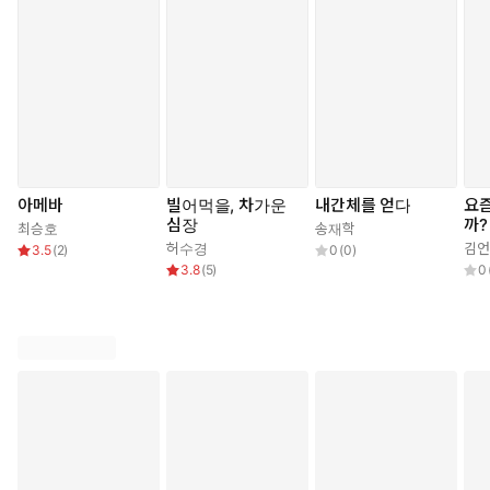
펼쳐놓은 책장에 숨어 있는 길
문장보다 즐겨 읽는 행간 사이, 그늘이 고인다
(중략)
한 목소리의 부재가 없는 목소리로 이어지고
길 위를 서성이는 그림자 한 뼘씩 길어진다
아메바
빌어먹을, 차가운
내간체를 얻다
요
행간의 그늘에 물들어버린 동공
심장
까?
최승호
송재학
이제 동공은 활자들의 리듬에 따라 움직일 것
허수경
김언
3.5
(
2
)
0
(
0
)
3.8
(
5
)
0
―「묵독(?讀)」 부분
눈썹과 눈썹 사이
미간이라 부르는 곳에 눈이 하나 더 있다면
나무와 나무 사이
고인 그늘에 햇빛 한줄기 허공의 뼈로 서 있을 것
(중략)