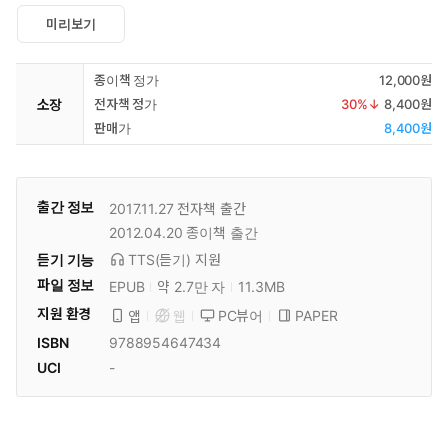
미리보기
종이책 정가
12,000원
소장
전자책 정가
30
%↓
8,400원
판매가
8,400원
출간 정보
2017.11.27
전자책 출간
2012.04.20
종이책 출간
듣기 기능
TTS(듣기)
지원
파일 정보
EPUB
약 2.7만 자
11.3MB
지원 환경
PC뷰어
PAPER
앱
웹
ISBN
9788954647434
UCI
-