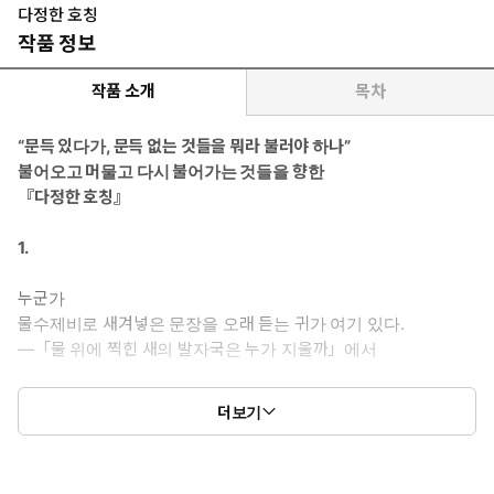
다정한 호칭
작품 정보
작품 소개
목차
“문득 있다가, 문득 없는 것들을 뭐라 불러야 하나”
불어오고 머물고 다시 불어가는 것들을 향한
『다정한 호칭』
1.
누군가
물수제비로 새겨넣은 문장을 오래 듣는 귀가 여기 있다.
―「물 위에 찍힌 새의 발자국은 누가 지울까」에서
봄볕처럼 잠시 머물고 그러면서 오래도록 잊히지 않는 시 65편
더보기
이 여기 있다. 2006년 국제신문, 2008년 동아일보를 통해 등단
한 시인 이은규의 첫 시집 『다정한 호칭』. 등단 당시 “활달한
상상력 덕분에 요즘 시에서 보기 힘든 탁 트인 느낌과 더불어 세