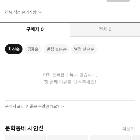
(중략)
리뷰 작성 유의사항
길을 잃어버린 그해 꽃이 다시 들려올까
몇 잎의 귀를 떨어뜨리며 묻는 나무에게
구매자
0
전체
0
―「꽃은 나무의 난청이다」 부분
꽃이 지는 것이 상실과 허무를 나타낸다는 데에 우리는 익숙하
최신순
공감순
별점 높은순
별점 낮은순
다. 한데 “남겨진 나무”를 궁금해한 일이 지금껏 있었던가? “꽃
진 자리의 허공을 견디”며 꽃에게로 열린 귀였던 “잎” 몇 개를 떨
어뜨리는 나무의 안부를 말이다. “꽃잎을 살 삼아 바람에게 말 거
는 나무와/ 물의 진동을 비늘에 새기는 물고기/ 저만치 물의 허공
아직 등록된 리뷰가 없습니다.
에 어리는 꽃무리”(「어접린(魚接隣)」)는 또 어떠한가.
첫 번째 리뷰를 남겨주세요!
이은규의 상상력은 자연을 주요 소재로 삼아 전개되지만 이처럼 개
별 사물들에 대한 형태적 상상력에 그치는 것이 아니라 사이와 허공
구매자 표시 기준은 무엇인가요?
즉 운동과 관계를 중심으로 한 역동적 상상력에 기반해 있음을 이제
확인할 수 있다.
―조강석 해설 「사이를 듣는 귀와 견딤의 가설」에서
문학동네 시인선
더보기
3.