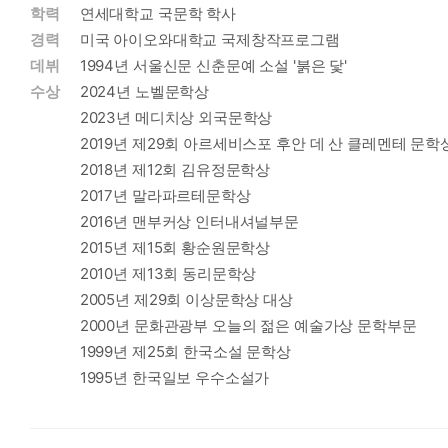
학력
연세대학교 국문학 학사
경력
미국 아이오와대학교 국제창작프로그램
데뷔
1994년 서울신문 신춘문예 소설 '붉은 닻'
수상
2024년 노벨문학상
2023년 메디치상 외국문학상
2019년 제29회 아르세비스포 후안 데 산 클레멘테 문학
2018년 제12회 김유정문학상
2017년 말라파르테문학상
2016년 맨부커상 인터내셔널부문
2015년 제15회 황순원문학상
2010년 제13회 동리문학상
2005년 제29회 이상문학상 대상
2000년 문화관광부 오늘의 젊은 예술가상 문학부문
1999년 제25회 한국소설 문학상
1995년 한국일보 우수소설가