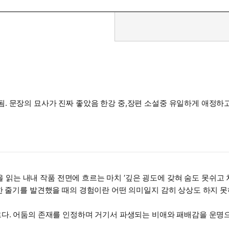
. 문장의 묘사가 진짜 좋았음 한강 중,장편 소설중 유일하게 애정하
책을 읽는 내내 작품 전면에 흐르는 마치 ‘깊은 굉도에 갖혀 숨도 못쉬
한 줄기를 발견했을 때의 경험이란 어떤 의미일지 감히 상상도 하지 
르다. 어둠의 존재를 인정하며 거기서 파생되는 비애와 패배감을 운명
있다. 또는 어둠을 싫어하지만 저항보다는 그저 침묵하며, 침묵을 빛