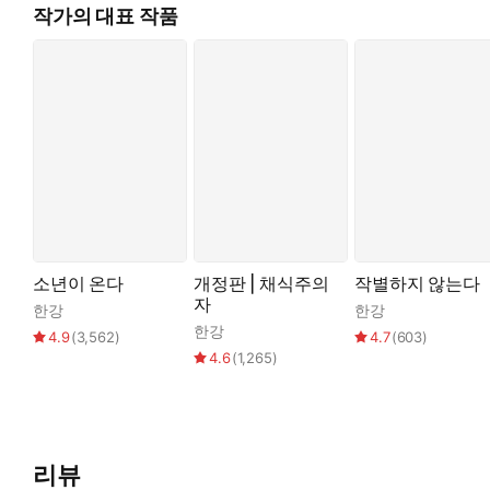
작가의 대표 작품
소년이 온다
개정판 | 채식주의
작별하지 않는다
자
한강
한강
한강
4.9
(
3,562
)
4.7
(
603
)
4.6
(
1,265
)
리뷰