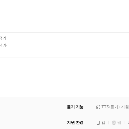
정가
정가
듣기 기능
TTS(듣기)
지원
지원 환경
앱
웹