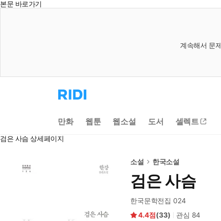
본문 바로가기
계속해서 문제
리
디
홈
으
만화
웹툰
웹소설
도서
셀렉트
로
이
검은 사슴 상세페이지
동
소설
한국소설
검은 사슴
한국문학전집 024
4.4
(
33
)
관심
84