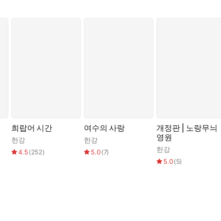
희랍어 시간
여수의 사랑
개정판 | 노랑무늬
영원
한강
한강
한강
4.5
(
252
)
5.0
(
7
)
5.0
(
5
)