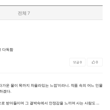
전체
7
고 다독함
0
댓글
0
고 차가운 물이 목까지 차올라있는 느낌’이라니. 작품 속의 어느 인물
못하겠다.
으로 받아들이며 그 결박속에서 안정감을 느끼며 사는 사람도 있
이라 착각하며 그저 이리저리 부유하듯 아무렇게나 살아버리는 사