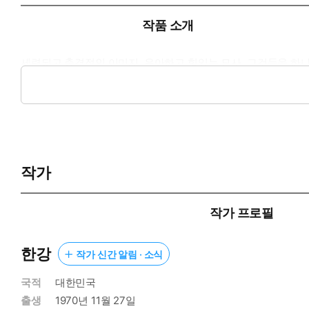
작품 소개
세련되고 충격적인 이미지, 우아하고 힘있는 묘사, 그것들을 하
빈틈없는 서사와 깊은 울림을 주는 시적인 문장들로 출간 당시 "
인물들의 여정에서 우리는 역설적으로 어둠이 아닌 빛을 따라가는
작가
작가 프로필
한강
작가 신간 알림 · 소식
국적
대한민국
출생
1970년 11월 27일