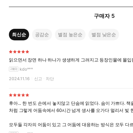
구매자
5
최신순
공감순
별점 높은순
별점 낮은순
읽으면서 장면 하나 하나가 생생하게 그려지고 등장인물에 몰입됨
kdo***
2024.11.16
신고
차단
후아... 한 번도 손에서 놓지않고 단숨에 읽었다. 숨이 가쁘다. 
처럼 그렇게 어둠속에서 60시간 넘게 생사를 오가다 멀리서 빛 
모두들 각자의 어둠이 있고 그 어둠에 대응하는 방식은 모두 다
고, 끝내 어둠을 물리치려 발버둥치다 산산이 부서지는 사람도 