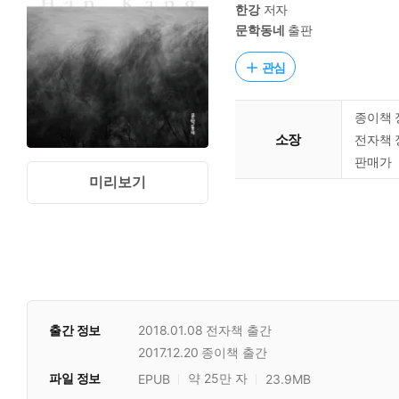
한강
저자
문학동네
출판
관심
종이책 
소장
전자책 
판매가
미리보기
출간 정보
2018.01.08
전자책 출간
2017.12.20
종이책 출간
파일 정보
약 25만 자
EPUB
23.9MB