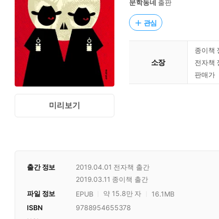
문학동네
출판
관심
종이책 
소장
전자책 
판매가
미리보기
출간 정보
2019.04.01
전자책 출간
2019.03.11
종이책 출간
파일 정보
약 15.8만 자
EPUB
16.1MB
ISBN
9788954655378