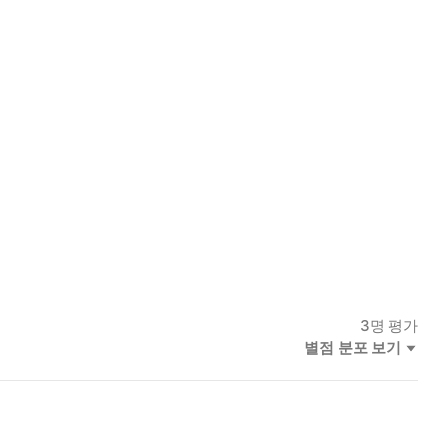
3
명 평가
별점 분포 보기