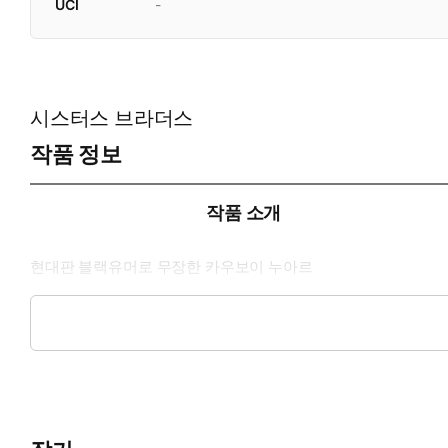
UCI
-
시스터스 브라더스
작품 정보
작품 소개
현대판 블랙유머로 무장한 카우보이 누아르
와킨 피닉스, 존 C. 라일리, 제이크 질런홀 주연
영화 <시스터스 브라더스> 원작소설