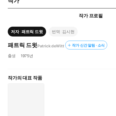
작가
작가 프로필
저자
패트릭 드윗
번역
김시현
패트릭 드윗
작가 신간 알림 · 소식
Patrick deWitt
출생
1975년
작가의 대표 작품