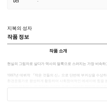
UCI
-
지복의 성자
작품 정보
작품 소개
현실의 그림자로 살다가 역사의 얼룩으로 스러지는 가장 비속하
1997년 데뷔작 『작은 것들의 신』으로 단번에 부커상을 수상
환경운동가로 왕성하게 활동하며 사회참여적인 에세이에 힘을 쏟아온
오가며 펼쳐지는 이 장대한 이야기 속에는 다양한 형태와 양상을
참혹한 현실을, 특히 어디에도 속하지 못한 채 억압받고 배척당
의해 지워진 작은 존재들을 끈질기게 기억하고 상상하며 써내려간