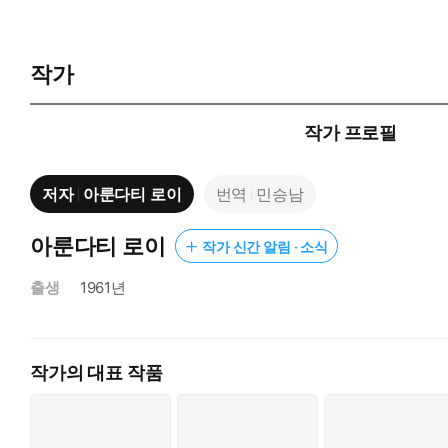
작가
작가 프로필
저자
아룬다티 로이
번역
민승남
아룬다티 로이
작가 신간 알림 · 소식
출생
1961년
작가의 대표 작품