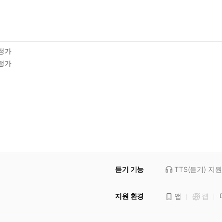
정가
정가
듣기 기능
TTS(듣기)
지원
지원 환경
앱
웹