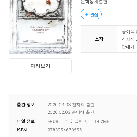
문학동네
출판
관심
종이책 
소장
전자책 
판매가
미리보기
출간 정보
2020.03.03
전자책 출간
2020.02.03
종이책 출간
파일 정보
약 31.3만 자
EPUB
14.2MB
ISBN
9788954670555