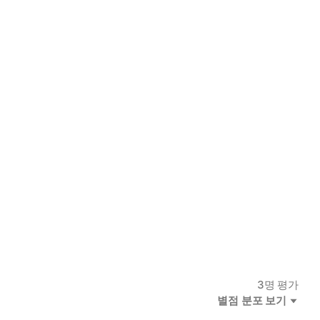
3
명 평가
별점 분포 보기