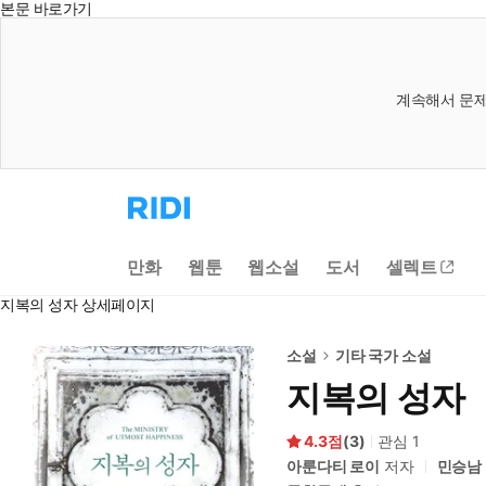
본문 바로가기
계속해서 문제
리
디
홈
으
만화
웹툰
웹소설
도서
셀렉트
로
이
지복의 성자 상세페이지
동
소설
기타 국가 소설
지복의 성자
4.3
(
3
)
관심
1
아룬다티 로이
저자
민승남