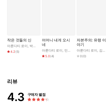
작은 것들의 신
어머니 내게 오시
자본주의: 유령 이
네
야기
아룬다티 로이
,
박찬원
아룬다티 로이
,
민승남
아룬다티 로이
,
김지선
4.2
(
5
)
5.0
(
4
)
0
(
0
)
리뷰
4.3
구매자 별점