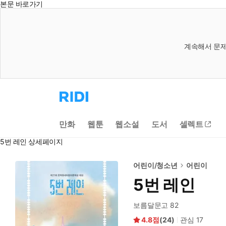
본문 바로가기
계속해서 문제
리
디
홈
으
만화
웹툰
웹소설
도서
셀렉트
로
이
5번 레인 상세페이지
동
어린이/청소년
어린이
5번 레인
보름달문고 82
4.8
(
24
)
관심
17