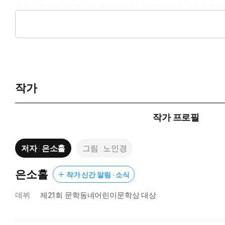
물이나 무더운 날 갑자기 쏟아지는 소나기처럼 맑게 그려진 첫사
“초등학생 시절 반드시 경험했으면 하는 멋진 이야기들의 종합 선
물빛을 띤 동화는 수많은 독자를 매료시킬 준비가 되어 있다.
작가
작가 프로필
저자
은소홀
그림
노인경
은소홀
작가 신간 알림 · 소식
데뷔
제21회 문학동네어린이문학상 대상