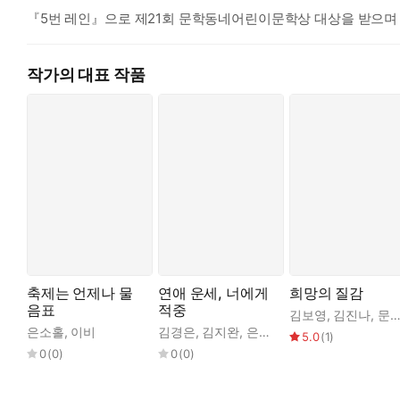
『5번 레인』으로 제21회 문학동네어린이문학상 대상을 받으며
작가의 대표 작품
축제는 언제나 물
연애 운세, 너에게
희망의 질감
음표
적중
김보영
,
김진나
,
문이소
은소홀
,
이비
김경은
,
김지완
,
은소홀
,
조우리
,
황보나
5.0
(
1
)
0
(
0
)
0
(
0
)