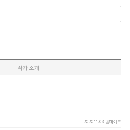
선택, 좌절과 성장, 그리고 우정과 사랑이 고루 담긴 이 반짝이는
작가 소개
2020.11.03
업데이트