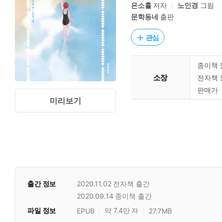
은소홀
저자
노인경
그림
문학동네
출판
관심
종이책 
소장
전자책 
판매가
미리보기
출간 정보
2020.11.02
전자책 출간
2020.09.14
종이책 출간
파일 정보
약 7.4만 자
EPUB
27.7MB