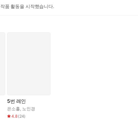
 작품 활동을 시작했습니다.
5번 레인
,
은소홀
윤성희
,
,
노인경
은소홀
,
이금이
,
진형민
,
유영진
4.8
(
24
)