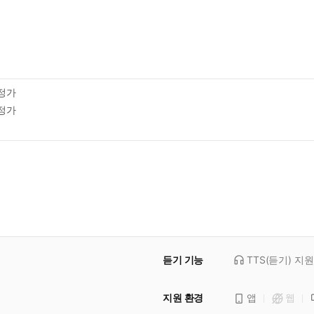
정가
정가
듣기 기능
TTS(듣기)
지원
지원 환경
앱
웹