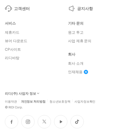
고객센터
공지사항
서비스
기타 문의
제휴카드
원고 투고
뷰어 다운로드
사업 제휴 문의
CP사이트
회사
리디바탕
회사 소개
인재채용
리디(주) 사업자 정보
이용약관
개인정보 처리방침
청소년보호정책
사업자정보확인
©
RIDI Corp.
페
인
트
유
틱
이
스
위
튜
톡
스
타
터
브