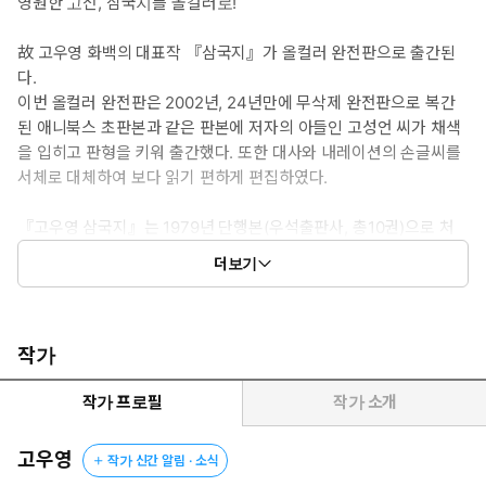
영원한 고전, 삼국지를 올컬러로!
故 고우영 화백의 대표작 『삼국지』가 올컬러 완전판으로 출간된
다.
이번 올컬러 완전판은 2002년, 24년만에 무삭제 완전판으로 복간
된 애니북스 초판본과 같은 판본에 저자의 아들인 고성언 씨가 채색
을 입히고 판형을 키워 출간했다. 또한 대사와 내레이션의 손글씨를
서체로 대체하여 보다 읽기 편하게 편집하였다.
『고우영 삼국지』는 1979년 단행본(우석출판사, 총10권)으로 처
음 출간되었을 때, 심의과정에서 폭력과 선정성 등의 이유로 무려
더보기
100여 페이지가 삭제, 수정되었다. 이런 불행은 여기서 그치지 않았
다. 그후 다시 다섯 권으로 축소되면서, 원작은 만신창이가 되었다.
지은이는 당시의 상황을 이렇게 회상한다.
"아이는 당시 군용트럭 비슷한 것에 깔려 팔 다리 몸통이 갈가리 찢
작가
기는 사고를 당하게 된다. 아비 되는 내가 애통했던 것은 당연한 일
이겠지만 그보다 더 절통했던 것은 그 불구가 된 아이를 병원에 데
작가 프로필
작가 소개
려가 치료해줄 엄두를 못 내고 24세의 청년이 되기까지 길거리에서
앵벌이를 시켰다는 사실이다."(「작가의 말」에서)
고우영
작가 신간 알림 · 소식
이번에 출간한 『올컬러 완전판 삼국지』 또한 초판본 열 권을 기본