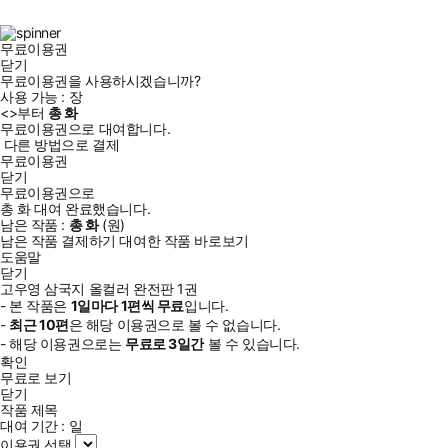
북
그
램
무료이용권
닫기
무료이용권을 사용하시겠습니까?
사용 가능 :
장
<
>부터
총
화
무료이용권으로 대여합니다.
다른 방법으로 결제
무료이용권
닫기
무료이용권으로
총
화
대여 완료했습니다.
남은 작품 :
총
화
(
원)
남은 작품 결제하기
대여한 작품 바로보기
도움말
닫기
고우영 삼국지 올컬러 완전판 1권
- 본 작품은
1일
마다
1
편씩 무료
입니다.
-
최근
10편
은 해당 이용권으로 볼 수 없습니다.
- 해당 이용권으로는
무료로
3일
간
볼 수 있습니다.
확인
무료로 보기
닫기
작품 제목
대여 기간 :
일
이용권 선택