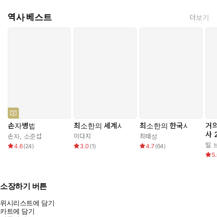
역사 베스트
더보기
손자병법
최소한의 세계사
최소한의 한국사
거의
사 
손자
,
소준섭
이다지
최태성
빌 
4.6
(
24
)
3.0
(
1
)
4.7
(
64
)
5
소장하기 버튼
위시리스트에 담기
카트에 담기