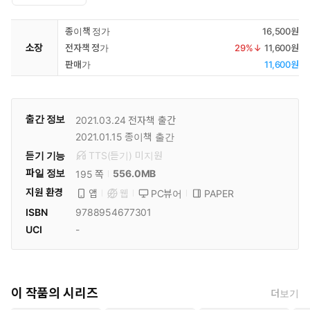
종이책 정가
16,500원
소장
전자책 정가
29
%↓
11,600원
판매가
11,600원
출간 정보
2021.03.24
전자책 출간
2021.01.15
종이책 출간
듣기 기능
TTS(듣기)
미
지원
파일 정보
556.0MB
195 쪽
지원 환경
PC뷰어
PAPER
앱
웹
ISBN
9788954677301
UCI
-
이 작품의 시리즈
더보기