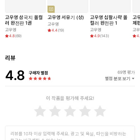
2005년 4월25일 별세. 독일 프랑크푸르트 국제도서전에서 『일지
매가 대한민국 100대 도서 선정. 은관문화훈장(문화관광부)
1970년대, 만화가 고우영은 한 칸 혹은 네 칸으로만 실리던 신문만
고우영 삼국지 올컬
고우영 서유기 (상)
고우영 십팔사략 올
고
화의 관례를 깨고, 하루 25칸 안팎의 파격적인 형식을 선보이며 신
러 완전판 1권
컬러 완전판 1
제판
고우영
문연재만화의 새 지평을 열었다. 단순한 고전의 해석을 넘어 당대의
고우영
고우영
고우
4.4
(
19
)
독자들과 공감할 수 있는 유머와 해학, 과거를 현재로 불러들이는 고
4.8
(
69
)
4.9
(
143
)
4
우영 특유의 비틀기로 그때까지 아동의 전유물로만 여겨지던 만화계
에 성인 독자층을 끌어들였다. 그의 대표작인 『일지매』 『수호
지』 『삼국지』 등의 작품은 스포츠신문 판매부수를 좌지우지할
리뷰
정도의 센세이션을 불러일으키며 고우영 화백을 성인용 만화란 새
장르의 개척자로 우뚝 서게 만들었다. 또한 철저한 자료조사를 통해
4.8
69
명 평가
구매자 별점
드러나는 작품 속의 탁월한 식견과 해박한 지식은 많은 후배 작가들
별점 분포 보기
에게 모범이 되고 있다.
이 작품을 평가해 주세요!