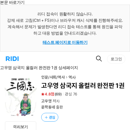
본문 바로가기
인
스
리디 접속이 원활하지 않습니다.
턴
강제 새로 고침(Ctrl + F5)이나 브라우저 캐시 삭제를 진행해주세요.
트
검
계속해서 문제가 발생한다면 리디 접속 테스트를 통해 원인을 파악
색
하고 대응 방법을 안내드리겠습니다.
테스트 페이지로 이동하기
검
리
로그인
색
디
고우영 삼국지 올컬러 완전판 1권 상세페이지
홈
으
로
인문/사회/역사
역사
이
고우영 삼국지 올컬러 완전판 1권
동
4.8
(
69
)
관심
76
고우영
저자
문학동네
출판
관심
미리보기