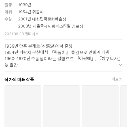
으로 하되, 초판본 출간 당시 삭제 수정된 부분을 지은이가 생전에
출생
1939년
직접 복원한 것이다.
데뷔
1954년 쥐돌이
수상
2001년 대한민국문화예술상
복원은 쉽지 않았다. 1978년 연재 당시 오리지널 원고는 거의 망
2003년 서울국제만화페스티벌 공로상
실된 상태였고, 또 초판본마저 인쇄 상태가 온전치 않아서 복원하
2021.06.29
업데이트
는 과정에서 많은 시간과 노력이 들었다.
뒷그림이 배어 나온 페이지들을 일일이 지워서 바로잡는다거나
1939년 만주 본계호(本溪湖)에서 출생
흐릿한 선과 글씨 등을 최대한 선명하게 손질하여 해상도를 높
1954년 피란지 부산에서 『쥐돌이』 출간으로 만화계 데뷔
였다. 또한 표기법이 달라진 지문이며 대사는 현행 한글맞춤법
1960~1970년 추동성이라는 필명으로 『아짱에』, 『짱구박사』
에 맞게 수정을 하되, 지은이의 필체를 그대로 살렸다. 이런 과정
등 출간
은 문화재를 복원하는 심정으로 진행되었다.
1970~1972년 월간지 『새소년』에 대야망 연재
1972~1991년 일간스포츠에 『임꺽정』 『수호지』 『일지매』
작가의 대표 작품
더보기
한편 각 권마다 관련 자료를 첨부하여 『고우영 삼국지』에 대한 이
『초한지』 『삼국지』 『서유기』 『가루지기전』 연재
해를 도운 것도 이 복간본의 특징이다. 「삼국지 연표」, 네티즌 독
1988년 『가루지기전』으로 영화감독 데뷔
자들의 반응을 정리한 「독자 한마당」, 「백마전투 양군의 전략분
1991년 스포츠서울에 『이야기조선』을 연재
석」, 「적벽대전 양군의 전략분석」, 「오나라의 성립」, 「낙성전
1993년 중국 역사탐방 후 『십팔사략』 집필
투 양군의 전략분석」, 「삼국의 참모들」, 「제갈공명의 북벌」 등
1998~2001년 스포츠투데이에 『수호지2000』 연재
2001년 굿데이에 『수레바퀴』 연재. 대한민국 문화예술상 수상
이 그것이다. 이는 『삼국지』에 대한 구체적인 정보를 제공하면
2003년 서울국제만화페스티벌(SICAF) 공로상 수상
서, 책의 재미를 더해준다.