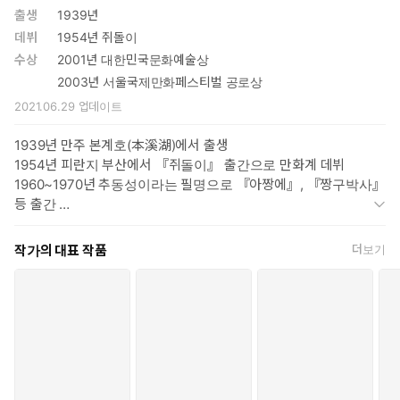
으로 하되, 초판본 출간 당시 삭제 수정된 부분을 지은이가 생전에
출생
1939년
직접 복원한 것이다.
데뷔
1954년 쥐돌이
수상
2001년 대한민국문화예술상
복원은 쉽지 않았다. 1978년 연재 당시 오리지널 원고는 거의 망
2003년 서울국제만화페스티벌 공로상
실된 상태였고, 또 초판본마저 인쇄 상태가 온전치 않아서 복원하
2021.06.29
업데이트
는 과정에서 많은 시간과 노력이 들었다.
뒷그림이 배어 나온 페이지들을 일일이 지워서 바로잡는다거나
1939년 만주 본계호(本溪湖)에서 출생
흐릿한 선과 글씨 등을 최대한 선명하게 손질하여 해상도를 높
1954년 피란지 부산에서 『쥐돌이』 출간으로 만화계 데뷔
였다. 또한 표기법이 달라진 지문이며 대사는 현행 한글맞춤법
1960~1970년 추동성이라는 필명으로 『아짱에』, 『짱구박사』
에 맞게 수정을 하되, 지은이의 필체를 그대로 살렸다. 이런 과정
등 출간
은 문화재를 복원하는 심정으로 진행되었다.
1970~1972년 월간지 『새소년』에 대야망 연재
1972~1991년 일간스포츠에 『임꺽정』 『수호지』 『일지매』
작가의 대표 작품
더보기
한편 각 권마다 관련 자료를 첨부하여 『고우영 삼국지』에 대한 이
『초한지』 『삼국지』 『서유기』 『가루지기전』 연재
해를 도운 것도 이 복간본의 특징이다. 「삼국지 연표」, 네티즌 독
1988년 『가루지기전』으로 영화감독 데뷔
자들의 반응을 정리한 「독자 한마당」, 「백마전투 양군의 전략분
1991년 스포츠서울에 『이야기조선』을 연재
석」, 「적벽대전 양군의 전략분석」, 「오나라의 성립」, 「낙성전
1993년 중국 역사탐방 후 『십팔사략』 집필
투 양군의 전략분석」, 「삼국의 참모들」, 「제갈공명의 북벌」 등
1998~2001년 스포츠투데이에 『수호지2000』 연재
2001년 굿데이에 『수레바퀴』 연재. 대한민국 문화예술상 수상
이 그것이다. 이는 『삼국지』에 대한 구체적인 정보를 제공하면
2003년 서울국제만화페스티벌(SICAF) 공로상 수상
서, 책의 재미를 더해준다.