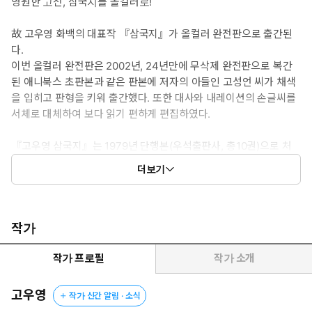
영원한 고전, 삼국지를 올컬러로!
故 고우영 화백의 대표작 『삼국지』가 올컬러 완전판으로 출간된
다.
이번 올컬러 완전판은 2002년, 24년만에 무삭제 완전판으로 복간
된 애니북스 초판본과 같은 판본에 저자의 아들인 고성언 씨가 채색
을 입히고 판형을 키워 출간했다. 또한 대사와 내레이션의 손글씨를
서체로 대체하여 보다 읽기 편하게 편집하였다.
『고우영 삼국지』는 1979년 단행본(우석출판사, 총10권)으로 처
음 출간되었을 때, 심의과정에서 폭력과 선정성 등의 이유로 무려
더보기
100여 페이지가 삭제, 수정되었다. 이런 불행은 여기서 그치지 않았
다. 그후 다시 다섯 권으로 축소되면서, 원작은 만신창이가 되었다.
지은이는 당시의 상황을 이렇게 회상한다.
"아이는 당시 군용트럭 비슷한 것에 깔려 팔 다리 몸통이 갈가리 찢
작가
기는 사고를 당하게 된다. 아비 되는 내가 애통했던 것은 당연한 일
이겠지만 그보다 더 절통했던 것은 그 불구가 된 아이를 병원에 데
작가 프로필
작가 소개
려가 치료해줄 엄두를 못 내고 24세의 청년이 되기까지 길거리에서
앵벌이를 시켰다는 사실이다."(「작가의 말」에서)
고우영
작가 신간 알림 · 소식
이번에 출간한 『올컬러 완전판 삼국지』 또한 초판본 열 권을 기본