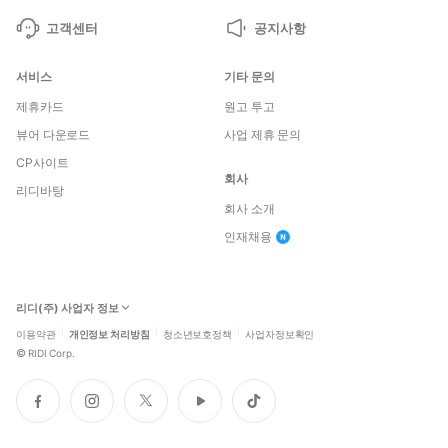
고객센터
공지사항
서비스
기타 문의
제휴카드
원고 투고
뷰어 다운로드
사업 제휴 문의
CP사이트
회사
리디바탕
회사 소개
인재채용
리디(주) 사업자 정보
이용약관
개인정보 처리방침
청소년보호정책
사업자정보확인
©
RIDI Corp.
페
인
트
유
틱
이
스
위
튜
톡
스
타
터
브