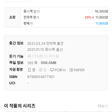
종이책 정가
16,500원
소장
전자책 정가
29
%↓
11,600원
판매가
11,600원
출간 정보
2021.03.24
전자책 출간
2021.01.15
종이책 출간
듣기 기능
TTS(듣기)
미
지원
파일 정보
556.0MB
195 쪽
지원 환경
PC뷰어
PAPER
앱
웹
ISBN
9788954677301
UCI
-
이 작품의 시리즈
더보기