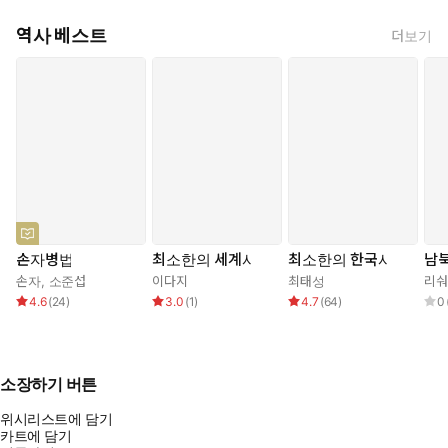
역사 베스트
더보기
손자병법
최소한의 세계사
최소한의 한국사
남북
손자
,
소준섭
이다지
최태성
리숴
4.6
(
24
)
3.0
(
1
)
4.7
(
64
)
0
소장하기 버튼
위시리스트에 담기
카트에 담기