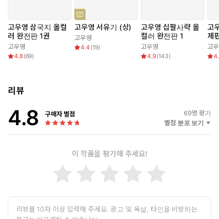
2005년 4월25일 별세. 독일 프랑크푸르트 국제도서전에서 『일지
매가 대한민국 100대 도서 선정. 은관문화훈장(문화관광부)
1970년대, 만화가 고우영은 한 칸 혹은 네 칸으로만 실리던 신문만
고우영 삼국지 올컬
고우영 서유기 (상)
고우영 십팔사략 올
고
화의 관례를 깨고, 하루 25칸 안팎의 파격적인 형식을 선보이며 신
러 완전판 1권
컬러 완전판 1
제판
고우영
문연재만화의 새 지평을 열었다. 단순한 고전의 해석을 넘어 당대의
고우영
고우영
고우
4.4
(
19
)
독자들과 공감할 수 있는 유머와 해학, 과거를 현재로 불러들이는 고
4.8
(
69
)
4.9
(
143
)
4
우영 특유의 비틀기로 그때까지 아동의 전유물로만 여겨지던 만화계
에 성인 독자층을 끌어들였다. 그의 대표작인 『일지매』 『수호
지』 『삼국지』 등의 작품은 스포츠신문 판매부수를 좌지우지할
리뷰
정도의 센세이션을 불러일으키며 고우영 화백을 성인용 만화란 새
장르의 개척자로 우뚝 서게 만들었다. 또한 철저한 자료조사를 통해
4.8
69
명 평가
구매자 별점
드러나는 작품 속의 탁월한 식견과 해박한 지식은 많은 후배 작가들
별점 분포 보기
에게 모범이 되고 있다.
이 작품을 평가해 주세요!