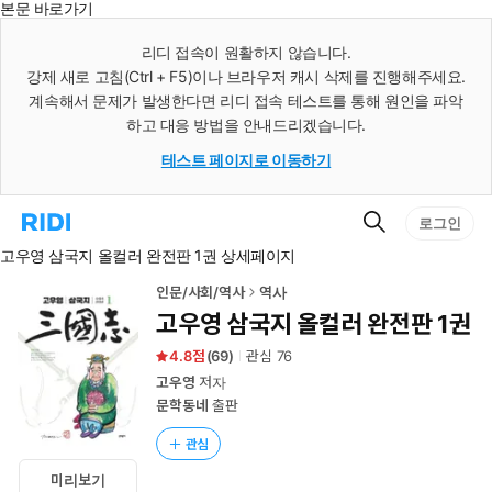
본문 바로가기
인
스
리디 접속이 원활하지 않습니다.
턴
강제 새로 고침(Ctrl + F5)이나 브라우저 캐시 삭제를 진행해주세요.
트
검
계속해서 문제가 발생한다면 리디 접속 테스트를 통해 원인을 파악
색
하고 대응 방법을 안내드리겠습니다.
테스트 페이지로 이동하기
검
리
로그인
색
디
고우영 삼국지 올컬러 완전판 1권 상세페이지
홈
으
로
인문/사회/역사
역사
이
고우영 삼국지 올컬러 완전판 1권
동
4.8
(
69
)
관심
76
고우영
저자
문학동네
출판
관심
미리보기