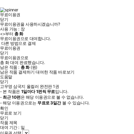
북
그
램
무료이용권
닫기
무료이용권을 사용하시겠습니까?
사용 가능 :
장
<
>부터
총
화
무료이용권으로 대여합니다.
다른 방법으로 결제
무료이용권
닫기
무료이용권으로
총
화
대여 완료했습니다.
남은 작품 :
총
화
(
원)
남은 작품 결제하기
대여한 작품 바로보기
도움말
닫기
고우영 삼국지 올컬러 완전판 1권
- 본 작품은
1일
마다
1
편씩 무료
입니다.
-
최근
10편
은 해당 이용권으로 볼 수 없습니다.
- 해당 이용권으로는
무료로
3일
간
볼 수 있습니다.
확인
무료로 보기
닫기
작품 제목
대여 기간 :
일
이용권 선택