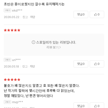
초반은 흥미로웠지만 갈수록 유치해져가는
ekd***
댓글
0
0
2026.05.22
신고
차단
스포일러가 있는 리뷰입니다.
리뷰 보기
uri***
댓글
0
0
2026.05.18
신고
차단
불호가 왜 많은지도 알겠고 호 또한 왜 많은지 알겠다.
난 작가의 필력에 몇시간만에 후루룩 다 읽었는데,
정말 재밌었다, 난 편견 덩어리였다
mvp***
댓글
0
0