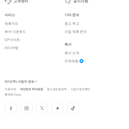
고객센터
공지사항
서비스
기타 문의
제휴카드
원고 투고
뷰어 다운로드
사업 제휴 문의
CP사이트
회사
리디바탕
회사 소개
인재채용
리디(주) 사업자 정보
이용약관
개인정보 처리방침
청소년보호정책
사업자정보확인
©
RIDI Corp.
페
인
트
유
틱
이
스
위
튜
톡
스
타
터
브
북
그
램