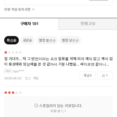
리뷰 작성 유의사항
구매자
191
전체
210
최신순
공감순
별점 높은순
별점 낮은순
잘 가다가… 딱 그 반전이라는 쇼크 발류를 위해 되게 예의 없고 케어 없
이 동성애와 양성애를 쓴 것 같아서 기분 나빴음… 싸지르면 끝이니…
syu***
댓글
0
1
2026.08.02
신고
차단
스포일러가 있는 리뷰입니다.
리뷰 보기