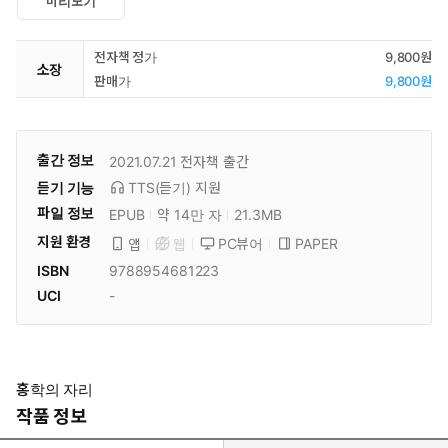
미리보기
전자책 정가
9,800원
소장
판매가
9,800원
출간 정보
2021.07.21
전자책 출간
듣기 기능
TTS(듣기)
지원
파일 정보
EPUB
약 14만 자
21.3MB
지원 환경
PC뷰어
PAPER
앱
웹
ISBN
9788954681223
UCI
-
홍학의 자리
작품 정보