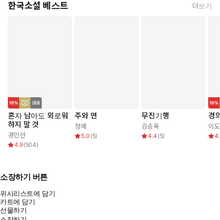
한국소설 베스트
더보기
혼자 남아도 외로워
주와 연
무진기행
경
하지 말 것
청예
김승옥
이도
경민선
5.0
(
5
)
4.4
(
5
)
4
4.9
(
504
)
소장하기 버튼
위시리스트에 담기
카트에 담기
선물하기
소장하기