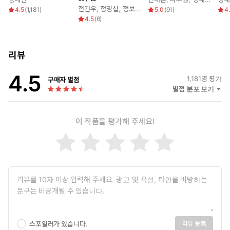
전건우
,
정명섭
,
정보라
,
정해연
4.5
(
1,181
)
5.0
(
91
)
4
4.5
(
6
)
리뷰
4.5
1,181
명 평가
구매자 별점
별점 분포 보기
이 작품을 평가해 주세요!
스포일러가 있습니다.
리뷰 등록