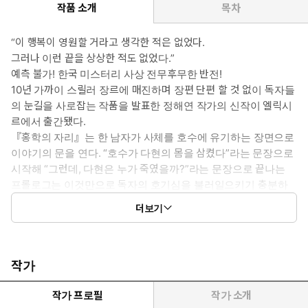
작품 소개
목차
“이 행복이 영원할 거라고 생각한 적은 없었다.
그러나 이런 끝을 상상한 적도 없었다.”
예측 불가! 한국 미스터리 사상 전무후무한 반전!
10년 가까이 스릴러 장르에 매진하며 장편 단편 할 것 없이 독자들
의 눈길을 사로잡는 작품을 발표한 정해연 작가의 신작이 엘릭시
르에서 출간됐다.
『홍학의 자리』는 한 남자가 사체를 호수에 유기하는 장면으로
이야기의 문을 연다. “호수가 다현의 몸을 삼켰다”라는 문장으로
시작해 “그런데, 다현은 누가 죽였을까?”라는 문장으로 끝나는
프롤로그는 이것만으로 독자의 호기심을 불러일으키기 충분하
다. 정해연 작가의 장점은 누구나 궁금해할 만한 설정과 이야기
더보기
전개. 『홍학의 자리』는 그런 그의 장점이 최고조에 달한 작품
이다. 프롤로그를 시작으로 총 21개의 챕터로 구성된 이 작품은
매 챕터마다 놀라운 전개를 보이며 다음 챕터를 읽지 않고서는
배기지 못할 만큼 탁월한 스토리텔링을 보여준다. 특히나 차근차
작가
근 쌓아 올려 절정의 순간 터지는 클라이맥스의 진상은 한국 미
스터리에서 찾아보기 힘든 반전이 분명하다.
작가 프로필
작가 소개