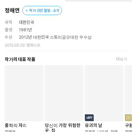
하지만 『홍학의 자리』는 단순히 반전 하나만을 바라보고 치닫는
‘반전 미스터리’가 아니다. 그 반전이 빛나는 것은 짜임새 있는 플롯
정해연
작가 신간 알림 · 소식
과 완성도 높은 캐릭터가 모여 이야기의 재미를 한껏 끌어올렸기 때
문이다. 이 작품의 반전은 충격적일 만큼 놀랍지만 반전을 빼고서도
국적
대한민국
작품의 매력은 가시지 않는다. 스릴러 작가로서 정해연 작가를 높이
출생
1981년
평가하지 않을 수 없는 지점이 바로 여기에 있으며, 곧바로 다음 작
수상
2012년 대한민국 스토리공모대전 우수상
품을 기대하게 만드는 이유도 바로 거기에 있다.
2015.02.02
업데이트
작가의 대표 작품
더보기
홍학의 자리
당신이 가장 위험한
유괴의 날
구원
곳, 집
정해연
전재훈
,
나우원
,
정해연
정해