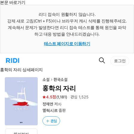
본문 바로가기
인
스
리디 접속이 원활하지 않습니다.
턴
강제 새로 고침(Ctrl + F5)이나 브라우저 캐시 삭제를 진행해주세요.
트
검
계속해서 문제가 발생한다면 리디 접속 테스트를 통해 원인을 파악
색
하고 대응 방법을 안내드리겠습니다.
테스트 페이지로 이동하기
검
리
로그인
색
디
홍학의 자리 상세페이지
홈
으
로
소설
한국소설
이
홍학의 자리
동
4.5
(
1,181
)
관심
1,525
정해연
저자
엘릭시르
출판
관심