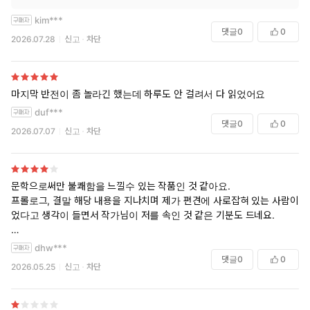
kim***
댓글
0
0
2026.07.28
신고
차단
마지막 반전이 좀 놀라긴 했는데 하루도 안 걸려서 다 읽었어요
duf***
댓글
0
0
2026.07.07
신고
차단
문학으로써만 불쾌함을 느낄수 있는 작품인 것 같아요.
프롤로그, 결말 해당 내용을 지나치며 제가 편견에 사로잡혀 있는 사람이
었다고 생각이 들면서 작가님이 저를 속인 것 같은 기분도 드네요.
다만 재미있게 읽은 소설이었습니다!
dhw***
댓글
0
0
2026.05.25
신고
차단