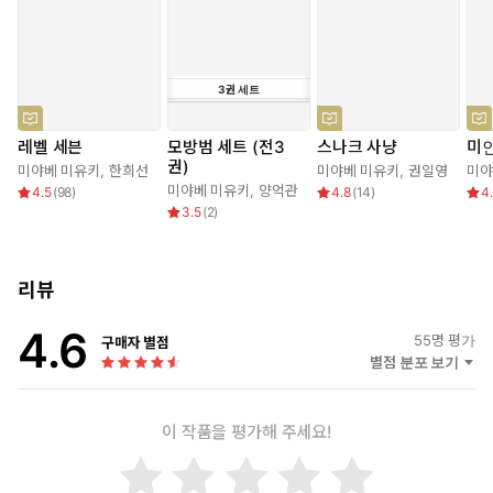
3
권
세트
레벨 세븐
모방범 세트 (전3
스나크 사냥
미
권)
미야베 미유키
,
한희선
미야베 미유키
,
권일영
미야
미야베 미유키
,
양억관
4.5
(
98
)
4.8
(
14
)
4
3.5
(
2
)
리뷰
4.6
55
명 평가
구매자 별점
별점 분포 보기
이 작품을 평가해 주세요!