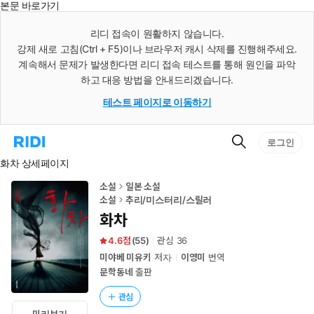
본문 바로가기
인
스
리디 접속이 원활하지 않습니다.
턴
강제 새로 고침(Ctrl + F5)이나 브라우저 캐시 삭제를 진행해주세요.
트
검
계속해서 문제가 발생한다면 리디 접속 테스트를 통해 원인을 파악
색
하고 대응 방법을 안내드리겠습니다.
테스트 페이지로 이동하기
검
리
로그인
색
디
화차 상세페이지
홈
으
로
소설
일본 소설
이
소설
추리/미스터리/스릴러
동
화차
4.6
(
55
)
관심
36
미야베 미유키
저자
이영미
번역
문학동네
출판
관심