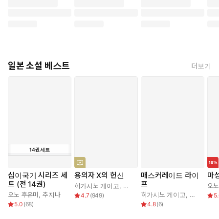
일본 소설 베스트
더보기
14
권
세트
십이국기 시리즈 세
용의자 X의 헌신
매스커레이드 라이
마
트 (전 14권)
프
히가시노 게이고
,
양억관
오노
오노 후유미
,
추지나
히가시노 게이고
,
김은모
4.7
(
949
)
5
5.0
(
68
)
4.8
(
6
)