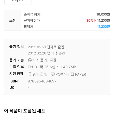
미리보기
종이책 정가
16,000원
소장
전자책 정가
30
%↓
11,200원
판매가
11,200원
출간 정보
2022.02.21
전자책 출간
2012.02.20
종이책 출간
듣기 기능
TTS(듣기)
지원
파일 정보
EPUB
약 26.6만 자
40.7MB
지원 환경
PC뷰어
PAPER
앱
웹
ISBN
9788954684897
UCI
-
이 작품이 포함된 세트