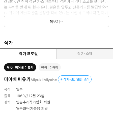
려냈다. 먼 친척 청년 가즈야로부터 약혼녀 세키네 쇼코를 찾아달라
는 부탁을 받게 된 형사 혼마. 결혼을 앞두고 신용카드를 발급받으려
다 과거에 개인파산을 신청한 적이 있다는 사실이 드러나자 갑자기
자취를 감추었다는 것이다. 단순한 실종사건으로 생각하고 조사를
더보기
시작한 혼마는 시간이 갈수록 그녀 뒤에 또다른 여자의 그림자가 있
다는 것을 알게 되는데….
작가
작가 프로필
작가 소개
저자
미야베 미유키
번역
이영미
미야베 미유키
Miyuki Miyabe
작가 신간 알림 · 소식
국적
일본
출생
1960년 12월 23일
경력
일본추리작가협회 회원
일본SF작가클럽 회원