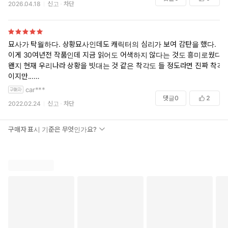
2026.04.18
신고
차단
묘사가 탁월하다. 상황묘사인데도 캐릭터의 심리가 보여 감탄을 했다.
이게 30여년전 작품인데 지금 읽어도 어색하지 않다는 것도 흥미로웠다.
왠지 현재 우리나라 상황을 빗대는 것 같은 착각도 들 정도라면 진짜 착각
이지만...
car***
아쉬운 건 전자책을 내면서 번역을 새로 하거나 하다못해 수정을 하진 않
댓글
0
2
2022.02.24
신고
차단
았다는 점이다.작가 주 부분은 살짝 손을 봐줬으면 찜찜하진 않았을텐
데...
구매자 표시 기준은 무엇인가요?