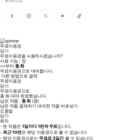
©
RIDI Corp.
페
인
트
유
틱
이
스
위
튜
톡
스
타
터
브
북
그
램
무료이용권
닫기
무료이용권을 사용하시겠습니까?
사용 가능 :
장
<
>부터
총
화
무료이용권으로 대여합니다.
다른 방법으로 결제
무료이용권
닫기
무료이용권으로
총
화
대여 완료했습니다.
남은 작품 :
총
화
(
원)
남은 작품 결제하기
대여한 작품 바로보기
도움말
닫기
화차
- 본 작품은
1일
마다
1
편씩 무료
입니다.
-
최근
10편
은 해당 이용권으로 볼 수 없습니다.
- 해당 이용권으로는
무료로
3일
간
볼 수 있습니다.