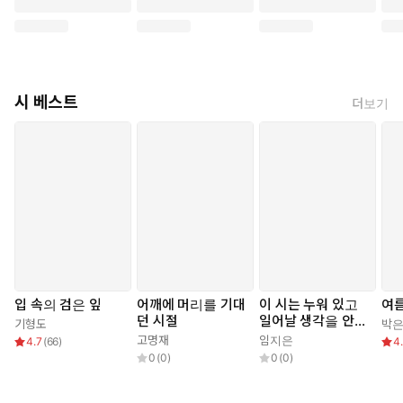
시 베스트
더보기
입 속의 검은 잎
어깨에 머리를 기대
이 시는 누워 있고
여름
던 시절
일어날 생각을 안
기형도
박
한다
고명재
임지은
4.7
(
66
)
4
0
(
0
)
0
(
0
)