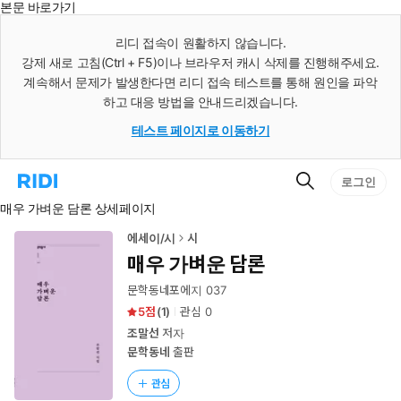
본문 바로가기
인
스
리디 접속이 원활하지 않습니다.
턴
강제 새로 고침(Ctrl + F5)이나 브라우저 캐시 삭제를 진행해주세요.
트
검
계속해서 문제가 발생한다면 리디 접속 테스트를 통해 원인을 파악
색
하고 대응 방법을 안내드리겠습니다.
테스트 페이지로 이동하기
검
리
로그인
색
디
매우 가벼운 담론 상세페이지
홈
으
로
에세이/시
시
이
매우 가벼운 담론
동
문학동네포에지 037
5
(
1
)
관심
0
조말선
저자
문학동네
출판
관심