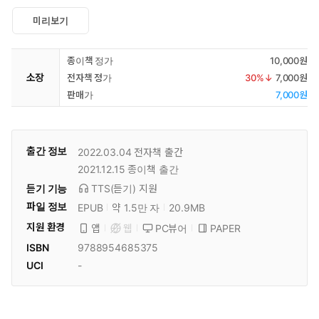
미리보기
종이책 정가
10,000원
소장
전자책 정가
30
%↓
7,000원
판매가
7,000원
출간 정보
2022.03.04
전자책 출간
2021.12.15
종이책 출간
듣기 기능
TTS(듣기)
지원
파일 정보
EPUB
약 1.5만 자
20.9MB
지원 환경
PC뷰어
PAPER
앱
웹
ISBN
9788954685375
UCI
-