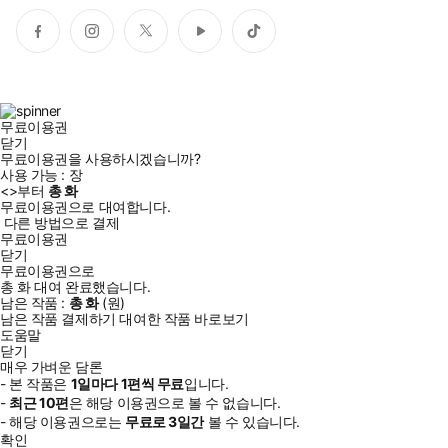
페
인
트
유
틱
이
스
위
튜
톡
스
타
터
브
북
그
램
무료이용권
닫기
무료이용권을 사용하시겠습니까?
사용 가능 :
장
<
>부터
총
화
무료이용권으로 대여합니다.
다른 방법으로 결제
무료이용권
닫기
무료이용권으로
총
화
대여 완료했습니다.
남은 작품 :
총
화
(
원)
남은 작품 결제하기
대여한 작품 바로보기
도움말
닫기
매우 가벼운 담론
- 본 작품은
1일
마다
1
편씩 무료
입니다.
-
최근
10편
은 해당 이용권으로 볼 수 없습니다.
- 해당 이용권으로는
무료로
3일
간
볼 수 있습니다.
확인