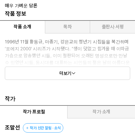
매우 가벼운 담론
작품 정보
작품 소개
목차
출판사 서평
1996년 11월 황동규, 마종기, 강은교의 청년기 시집들을 복간하며
‘포에지 2000’ 시리즈가 시작됐다. “생이 덧없고 힘겨울 때 이따금
가슴으로 암송했던 시들, 이미 절판되어 오래된 명성으로만 만날
수 있었던 시들, 동시대를 대표하는 시인들의 젊은 날의 아름다운
연가(戀歌)가 여기 되살아납니다.” 당시로서는 드물고 귀했던 그 일
더보기
을 우리는 이제 다시 시작해보려 한다.
작가
작가 프로필
작가 소개
조말선
작가 신간 알림 · 소식