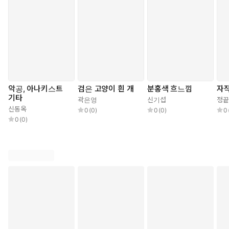
악공, 아나키스트
검은 고양이 흰 개
분홍색 흐느낌
자작
기타
곽은영
신기섭
정끝
신동옥
0
(
0
)
0
(
0
)
0
0
(
0
)