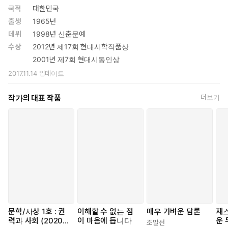
국적
대한민국
출생
1965년
데뷔
1998년 신춘문예
수상
2012년 제17회 현대시학작품상
2001년 제7회 현대시동인상
2017.11.14
업데이트
작가의 대표 작품
더보기
문학/사상 1호 : 권
이해할 수 없는 점
매우 가벼운 담론
재
력과 사회 (2020
이 마음에 듭니다
운 
조말선