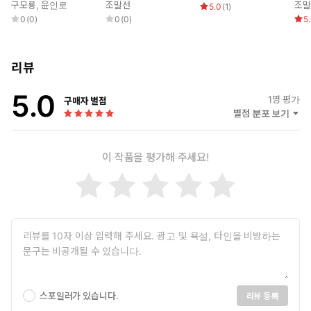
년)
을
구모룡
,
윤인로
조말선
조말
5.0
(
1
)
0
(
0
)
0
(
0
)
5
리뷰
5.0
1
명 평가
구매자 별점
별점 분포 보기
이 작품을 평가해 주세요!
스포일러가 있습니다.
리뷰 등록