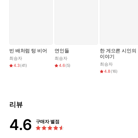
빈 배처럼 텅 비어
연인들
한 게으른 시인의
이야기
최승자
최승자
최승자
4.3
(
41
)
4.6
(
5
)
4.8
(
16
)
리뷰
4.6
구매자 별점