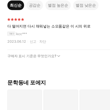
최신순
공감순
별점 높은순
별점 낮은순
다 떨어지면 다시 채워넣는 소모품같은 이 시의 위로
kcc***
2023.06.12
신고
차단
구매자 표시 기준은 무엇인가요?
문학동네 포에지