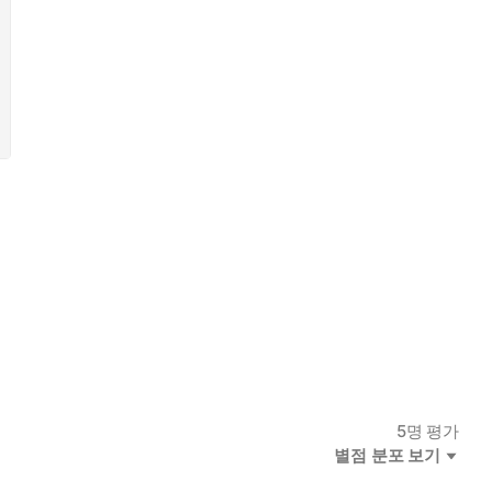
5
명 평가
별점 분포 보기