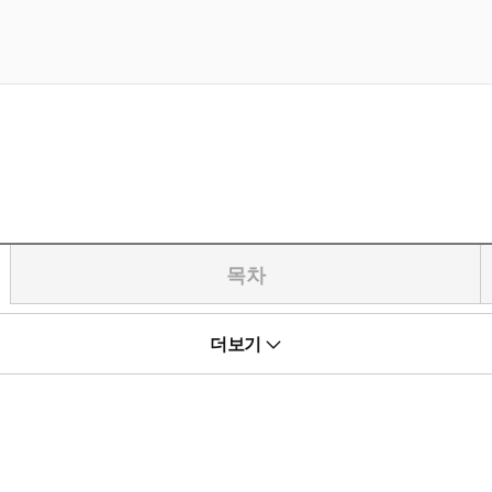
목차
골몰했던 정신의 세계, 타로 카드와 음양오행과 신비주의의 세계로 향했
더보기
중 6번 ‘Lovers’에서 따왔다.