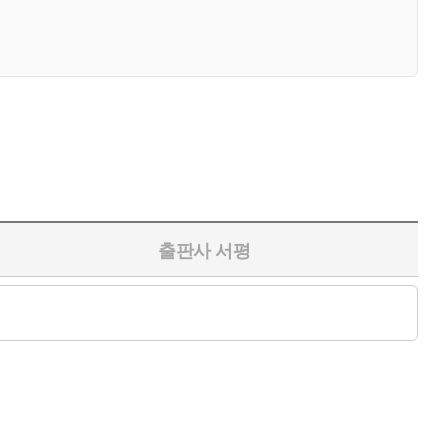
출판사 서평
던 출발점이며 분수령이 된 것이 이 시집이다. 제목 <연인들>은