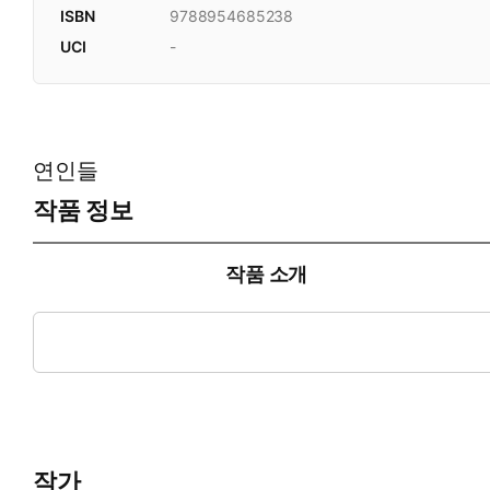
ISBN
9788954685238
UCI
-
연인들
작품 정보
작품 소개
문학동네포에지 41권. 최승자 시인의 다섯 번째 시집. 시인이 
타로 카드에서 대비밀, 혹은 메이저 아르카나로 알려진 22장의 카드 
작가