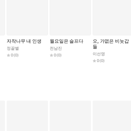
자작나무 내 인생
월요일은 슬프다
오, 가엾은 비눗갑
들
정끝별
전남진
이선영
0
(
0
)
0
(
0
)
0
(
0
)