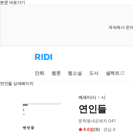
본문 바로가기
계속해서 문제
리
디
홈
으
만화
웹툰
웹소설
도서
셀렉트
로
이
연인들 상세페이지
동
에세이/시
시
연인들
문학동네포에지 041
4.6
(
5
)
관심
0