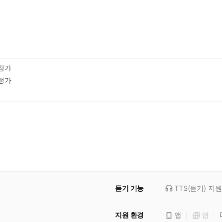
정가
정가
듣기 기능
TTS(듣기)
지원
지원 환경
앱
웹