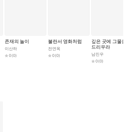
존재의 놀이
불란서 영화처럼
깊은 곳에 그물을
드리우라
이산하
전연옥
남진우
0
(
0
)
0
(
0
)
0
(
0
)