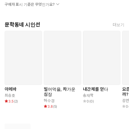
구매자 표시 기준은 무엇인가요?
문학동네 시인선
더보기
아메바
빌어먹을, 차가운
내간체를 얻다
요
심장
까?
최승호
송재학
허수경
김언
3.5
(
2
)
0
(
0
)
3.8
(
5
)
0