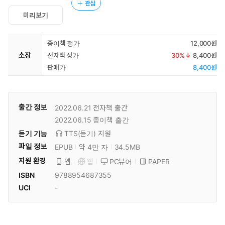
관심
미리보기
종이책 정가
12,000원
소장
전자책 정가
30
%↓
8,400원
판매가
8,400원
출간 정보
2022.06.21
전자책 출간
2022.06.15
종이책 출간
듣기 기능
TTS(듣기)
지원
파일 정보
EPUB
약 4만 자
34.5MB
지원 환경
PC뷰어
PAPER
앱
웹
ISBN
9788954687355
UCI
-