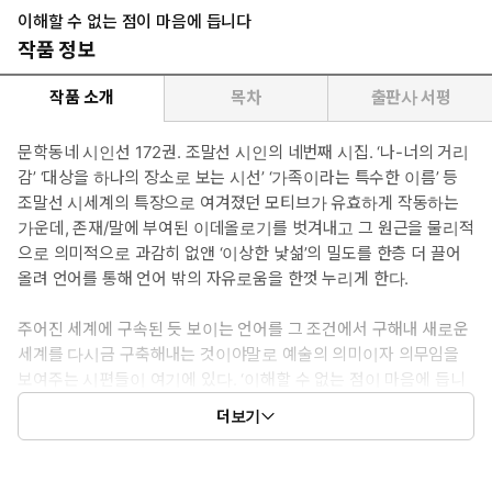
이해할 수 없는 점이 마음에 듭니다
작품 정보
작품 소개
목차
출판사 서평
문학동네 시인선 172권. 조말선 시인의 네번째 시집. ‘나-너의 거리
감’ ‘대상을 하나의 장소로 보는 시선’ ‘가족이라는 특수한 이름’ 등
조말선 시세계의 특장으로 여겨졌던 모티브가 유효하게 작동하는
가운데, 존재/말에 부여된 이데올로기를 벗겨내고 그 원근을 물리적
으로 의미적으로 과감히 없앤 ‘이상한 낯섦’의 밀도를 한층 더 끌어
올려 언어를 통해 언어 밖의 자유로움을 한껏 누리게 한다.
주어진 세계에 구속된 듯 보이는 언어를 그 조건에서 구해내 새로운
세계를 다시금 구축해내는 것이야말로 예술의 의미이자 의무임을
보여주는 시편들이 여기에 있다. ‘이해할 수 없는 점이 마음에 듭니
다’라는 표제를 열어 아이러니와 패러독스로 무장한 이 시편들을 모
더보기
두 통과한 뒤 마지막 시의 마지막 구절에서 표제의 문장을 다시 만
날 때, 거기서 읽는 이 저마다에게 이상하고 자유로운 새 의미가 발
생하기를 기대해본다.