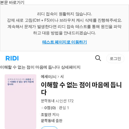
본문 바로가기
인
스
리디 접속이 원활하지 않습니다.
턴
강제 새로 고침(Ctrl + F5)이나 브라우저 캐시 삭제를 진행해주세요.
트
검
계속해서 문제가 발생한다면 리디 접속 테스트를 통해 원인을 파악
색
하고 대응 방법을 안내드리겠습니다.
테스트 페이지로 이동하기
검
리
로그인
색
디
이해할 수 없는 점이 마음에 듭니다 상세페이지
홈
으
로
에세이/시
시
이
이해할 수 없는 점이 마음에 듭니
동
다
문학동네 시인선 172
0
(
0
)
관심
1
조말선
저자
문학동네
출판