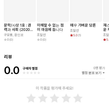
문학/사상 1호 : 권
이해할 수 없는 점
매우 가벼운 담론
재
력과 사회 (2020
이 마음에 듭니다
운 
조말선
년)
을
구모룡
,
윤인로
조말선
조말
5.0
(
1
)
0
(
0
)
0
(
0
)
5
리뷰
0.0
0
명 평가
구매자 별점
별점 분포 보기
이 작품을 평가해 주세요!