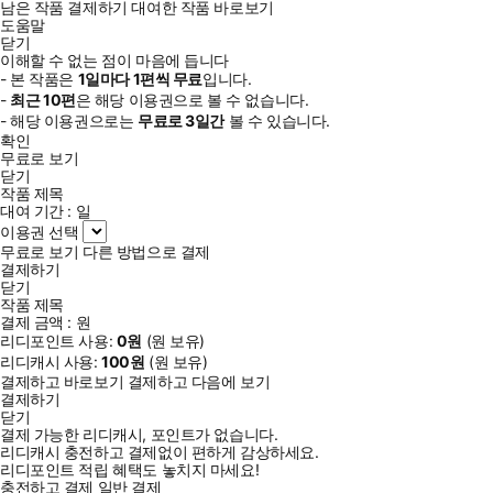
남은 작품 결제하기
대여한 작품 바로보기
도움말
닫기
이해할 수 없는 점이 마음에 듭니다
- 본 작품은
1일
마다
1
편씩 무료
입니다.
-
최근
10편
은 해당 이용권으로 볼 수 없습니다.
- 해당 이용권으로는
무료로
3일
간
볼 수 있습니다.
확인
무료로 보기
닫기
작품 제목
대여 기간 :
일
이용권 선택
무료로 보기
다른 방법으로 결제
결제하기
닫기
작품 제목
결제 금액 :
원
리디포인트 사용:
0
원
(
원 보유)
리디캐시 사용:
100
원
(
원 보유)
결제하고 바로보기
결제하고 다음에 보기
결제하기
닫기
결제 가능한 리디캐시, 포인트가 없습니다.
리디캐시 충전하고 결제없이 편하게 감상하세요.
리디포인트 적립 혜택도 놓치지 마세요!
충전하고 결제
일반 결제