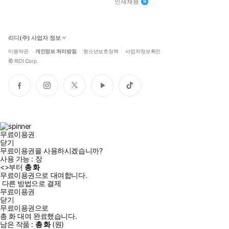
인재채용
리디(주) 사업자 정보
이용약관
개인정보 처리방침
청소년보호정책
사업자정보확인
©
RIDI Corp.
페
인
트
유
틱
이
스
위
튜
톡
스
타
터
브
북
그
램
무료이용권
닫기
무료이용권을 사용하시겠습니까?
사용 가능 :
장
<
>부터
총
화
무료이용권으로 대여합니다.
다른 방법으로 결제
무료이용권
닫기
무료이용권으로
총
화
대여 완료했습니다.
남은 작품 :
총
화
(
원)