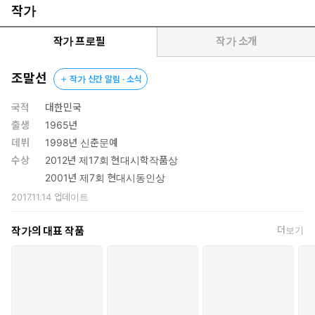
작가
작가 프로필
작가 소개
조말선
작가 신간 알림 · 소식
국적
대한민국
출생
1965년
데뷔
1998년 신춘문예
수상
2012년 제17회 현대시학작품상
2001년 제7회 현대시동인상
2017.11.14
업데이트
작가의 대표 작품
더보기