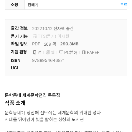
소장
판매가
무료
출간 정보
2022.10.12
전자책 출간
듣기 기능
TTS(듣기)
미
지원
파일 정보
PDF
290.3MB
269 쪽
지원 환경
PC뷰어
PAPER
앱
웹
ISBN
9788954646871
UCI
-
문학동네 세계문학전집 목록집
작품 소개
문학동네가 정선해 선보이는 세계문학의 위대한 성과
시대를 뛰어넘어 빛을 발하는 상상의 도서관