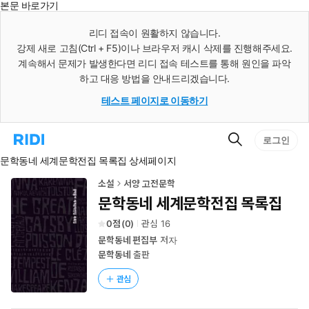
본문 바로가기
인
스
리디 접속이 원활하지 않습니다.
턴
강제 새로 고침(Ctrl + F5)이나 브라우저 캐시 삭제를 진행해주세요.
트
검
계속해서 문제가 발생한다면 리디 접속 테스트를 통해 원인을 파악
색
하고 대응 방법을 안내드리겠습니다.
테스트 페이지로 이동하기
검
리
로그인
색
디
문학동네 세계문학전집 목록집 상세페이지
홈
으
로
소설
서양 고전문학
이
문학동네 세계문학전집 목록집
동
0
(
0
)
관심
16
문학동네 편집부
저자
문학동네
출판
관심