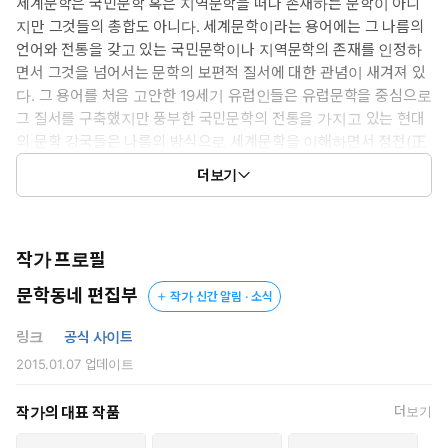
세계문학은 국민문학 혹은 지역문학을 떠나 존재하는 문학이 아니
지만 그것들의 총합도 아니다. 세계문학이라는 용어에는 그 나름의
언어와 전통을 갖고 있는 국민문학이나 지역문학의 존재를 인정하
면서 그것을 넘어서는 문학의 보편적 질서에 대한 관념이 새겨져 있
다. 그 용어를 처음 고안한 19세기 유럽인들은 유럽문학을 중심으로
그 질서를 구축했지만 풍부한 국민문학의 전통을 가지고 있는 현대
의 문학 강국들은 나름의 방식으로 세계문학을 이해하면서 정전(正
典)의 목록을 작성하고 또 수정한다.
더보기
한국에서도 세계문학 관념은 우리 사회와 문화의 변화 속에서 거듭
수정되어왔다. 어느 시기에는 제국 일본의 교양주의를 반영한 세계
문학 관념이, 어느 시기에는 제3세계 민족주의에 동조한 세계문학
관념이 출현했고, 그러한 관념을 실천한 전집물이 출판되었다. 21세
작가 프로필
기 한국에 새로운 세계문학전집이 필요하다는 것은 명백하다. 국민
문학동네 편집부
작가 신간 알림 · 소식
적 주체성의 함양을 위한 문학이라는 관념은 이미 한국문학이 극복
한 과거의 유물이다. 우리의 지성과 감성의 기준에 부합하는 세계문
링크
공식 사이트
학을 다시 구상할 때가 되었다.
2015.01.07
업데이트
문학동네 세계문학전집은 범세계적으로 통용되는 고전에 대한 상식
을 존중하면서도 지난 반세기 동안 해외의 주요 언어권에서 창작과
작가의 대표 작품
더보기
연구의 진전에 따라 일어난 정전의 변동을 고려하여 편성되었다. 그
래서 불멸의 명작으로 통하는 낯익은 작품들과 동시대 세계의 중요