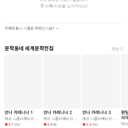
첫 번째 리뷰를 남겨주세요!
구매자 표시 기준은 무엇인가요?
문학동네 세계문학전집
더보기
안나 카레니나 1
안나 카레니나 2
안나 카레니나 3
판
사
레프 니콜라예비치 톨스토이
,
박형규
레프 니콜라예비치 톨스토이
,
박형규
레프 니콜라예비치 톨스토이
4.7
(
23
)
4.9
(
8
)
4.4
(
14
)