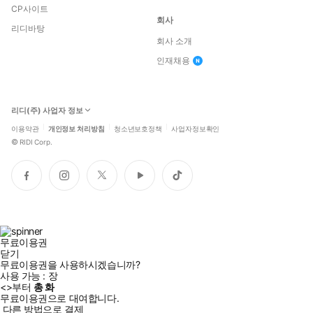
CP사이트
회사
리디바탕
회사 소개
인재채용
리디(주) 사업자 정보
이용약관
개인정보 처리방침
청소년보호정책
사업자정보확인
©
RIDI Corp.
페
인
트
유
틱
이
스
위
튜
톡
스
타
터
브
북
그
램
무료이용권
닫기
무료이용권을 사용하시겠습니까?
사용 가능 :
장
<
>부터
총
화
무료이용권으로 대여합니다.
다른 방법으로 결제