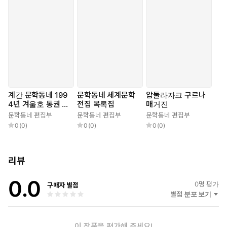
한 정치? 문화적 실천에 영감을 준 새로운 작품들을 두루 포함시켰
다. 세계시민적 교양의 함양이라는 세계문학전집 출판의 전통적 취
지를 오늘날 정치와 문화의 전지구적 변화를 의식하면서 추구하고
자 했다.
창립 이후 지금까지 한국문학 및 번역문학 출판에서 가장 전문적
이고 생산적인 그룹을 대표해온 문학동네가 그간 축적한 문학 출
판 경험을 바탕으로 새로운 세계문학전집을 펴낸다. 인류가 무지
와 몽매의 어둠 속을 방황하면서도 끝내 길을 잃지 않은 것은 세
계간 문학동네 199
문학동네 세계문학
압둘라자크 구르나
계문학사의 하늘에 떠 있는 빛나는 별들이 길잡이가 되어주었기
4년 겨울호 통권 1
전집 목록집
매거진
때문이다. 우리가 자부심과 사명감 속에서 그리게 될 이 새로운
호
문학동네 편집부
문학동네 편집부
문학동네 편집부
별자리가 독자들의 관심과 애정에 힘입어 우리 모두의 뿌듯한 자
0
(
0
)
0
(
0
)
0
(
0
)
산이 되기를 소망한다.
리뷰
0.0
0
명 평가
구매자 별점
별점 분포 보기
이 작품을 평가해 주세요!