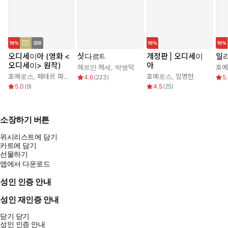
오디세이아 (영화 <
싯다르타
개정판 | 오디세이
일
오디세이> 원작)
아
헤르만 헤세
,
박병덕
호
호메로스
,
페테르 파울 루벤스
,
박문재
호메로스
,
임명현
4.6
(
233
)
5
5.0
(
9
)
4.5
(
25
)
소장하기 버튼
위시리스트에 담기
카트에 담기
선물하기
앱에서 다운로드
성인 인증 안내
성인 재인증 안내
닫기
닫기
성인 인증 안내