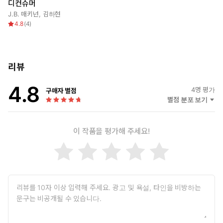
디컨슈머
사느냐(buy), 사느냐(live), 이것이 문제로다. 지금, 우리는 소비와
J.B. 매키넌
,
김하현
환경 사이의 딜레마에 빠져 있다.
4.8
(
4
)
리뷰
4.8
4
명 평가
구매자 별점
별점 분포 보기
이 작품을 평가해 주세요!