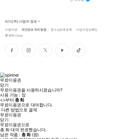
리디(주) 사업자 정보
이용약관
개인정보 처리방침
청소년보호정책
사업자정보확인
©
RIDI Corp.
페
인
트
유
틱
이
스
위
튜
톡
스
타
터
브
북
그
램
무료이용권
닫기
무료이용권을 사용하시겠습니까?
사용 가능 :
장
<
>부터
총
화
무료이용권으로 대여합니다.
다른 방법으로 결제
무료이용권
닫기
무료이용권으로
총
화
대여 완료했습니다.
남은 작품 :
총
화
(
원)