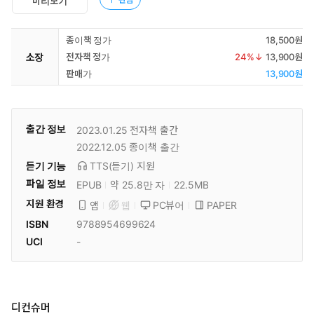
미리보기
종이책 정가
18,500원
소장
전자책 정가
24
%↓
13,900원
판매가
13,900원
출간 정보
2023.01.25
전자책 출간
2022.12.05
종이책 출간
듣기 기능
TTS(듣기)
지원
파일 정보
EPUB
약 25.8만 자
22.5MB
지원 환경
PC뷰어
PAPER
앱
웹
ISBN
9788954699624
UCI
-
디컨슈머