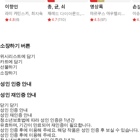
이향인
총, 균, 쇠
명상록
손
라미 카민스키
,
최지숙
재레드 다이아몬드
,
강주헌
마르쿠스 아우렐리우스
,
박문
이승
4.8
(
6
)
4.7
(
110
)
4.5
(
97
)
4
소장하기 버튼
위시리스트에 담기
카트에 담기
선물하기
소장하기
성인 인증 안내
성인 재인증 안내
닫기
닫기
성인 인증 안내
성인 재인증 안내
청소년보호법에 따라 성인 인증은 1년간
유효하며, 기간이 만료되어 재인증이 필요합니다.
성인 인증 후에 이용해 주세요.
해당 작품은 성인 인증 후 보실 수 있습니다.
성인 인증 후에 이용해 주세요.
청소년보호법에 따라 성인 인증은 1년간