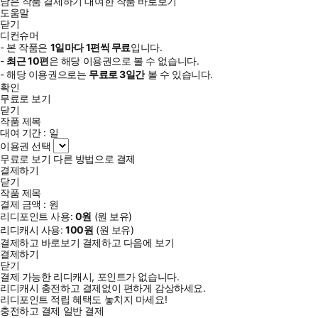
남은 작품 결제하기
대여한 작품 바로보기
도움말
닫기
디컨슈머
- 본 작품은
1일
마다
1
편씩 무료
입니다.
-
최근
10편
은 해당 이용권으로 볼 수 없습니다.
- 해당 이용권으로는
무료로
3일
간
볼 수 있습니다.
확인
무료로 보기
닫기
작품 제목
대여 기간 :
일
이용권 선택
무료로 보기
다른 방법으로 결제
결제하기
닫기
작품 제목
결제 금액 :
원
리디포인트 사용:
0
원
(
원 보유)
리디캐시 사용:
100
원
(
원 보유)
결제하고 바로보기
결제하고 다음에 보기
결제하기
닫기
결제 가능한 리디캐시, 포인트가 없습니다.
리디캐시 충전하고 결제없이 편하게 감상하세요.
리디포인트 적립 혜택도 놓치지 마세요!
충전하고 결제
일반 결제