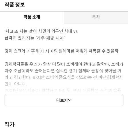
작품 정보
작품 소개
목차
‘사고 또 사는 것’이 시민의 의무인 시대 vs
급격히 빨라지는 ‘기후 재앙 시계’
경제 쇼크와 기후 위기 사이의 딜레마를 어떻게 극복할 수 있을까
경제학자들은 우리가 항상 더 많이 소비해야 한다고 말한다. 소비가
아주 조금이라도 줄어든다면 심각한 경기 침체와 불황이 찾아올 거
라고 경고한다. 하지만 소비의 중요성을 강조하는 건 비단 경제학자
만이 아니다.
2001년 9·11 테러가 발생하고 9일 뒤, 부시 대통령은 충격과 슬픔
에 휩싸인 국민에게 “미국 경제에 계속 참여하고 경제를 신뢰해주
더보기
길 바란다”고 연설하며 ‘소비하라’고 역설해 세계적인 화제를 모았
다. 9·11 테러 이후 미국은 최소 600억 달러 규모의 자산과 50만
개 이상의 일자리가 사라졌는데, 이는 테러리스트 때문이 아니라
미국과 전 세계가 갑자기 소비에 열정을 잃은 결과였다. 이 상황
작가