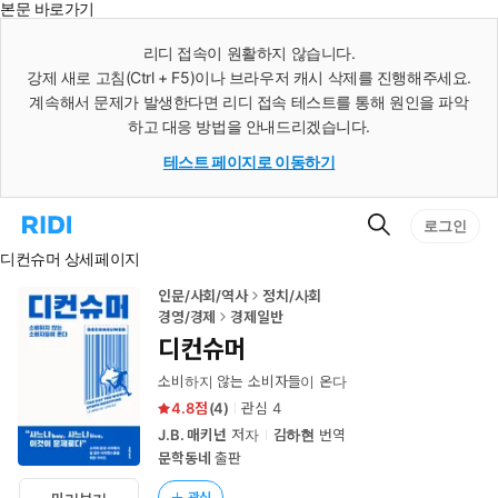
본문 바로가기
인
스
리디 접속이 원활하지 않습니다.
턴
강제 새로 고침(Ctrl + F5)이나 브라우저 캐시 삭제를 진행해주세요.
트
검
계속해서 문제가 발생한다면 리디 접속 테스트를 통해 원인을 파악
색
하고 대응 방법을 안내드리겠습니다.
테스트 페이지로 이동하기
검
리
로그인
색
디
디컨슈머 상세페이지
홈
으
로
인문/사회/역사
정치/사회
이
경영/경제
경제일반
동
디컨슈머
소비하지 않는 소비자들이 온다
4.8
(
4
)
관심
4
J.B. 매키넌
저자
김하현
번역
문학동네
출판
관심