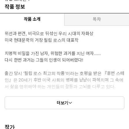
작품 정보
작품 소개
목차
위선과 편견, 비극으로 뒤섞인 우리 시대의 자화상
미국 현대문학의 거장 필립 로스의 대표작
치명적 비밀을 가진 남자, 위험한 과거를 지닌 여자……
다시 한번 과거는 그들의 인생이 되어버렸다!
출간 당시 ‘필립 로스 최고의 작품’이라는 호평을 받은 『휴먼 스테
인』은 20세기 후반 미국 사회의 병폐를 낱낱이 파헤치며 그 속에
서 삶을 영위해야 하는 개인들의 갈등과 고뇌를 다루고 있다.
미국 뉴잉글랜드 시골을 무대로, 보수와 진보의 대립, 정치적 올바
더보기
름, 그리고 빌 클린턴과 모니카 르윈스키의 스캔들로 떠들썩했던
1990년대를 시간적 배경으로 하고 있는 이 작품의 화자는 네이선
주커먼이라는 예순다섯 살의 작가다. 주커먼은 버크셔 산악 지대의
한 호숫가 오두막에서 외부와의 인연을 마다한 채 집필에만 전념하
작가