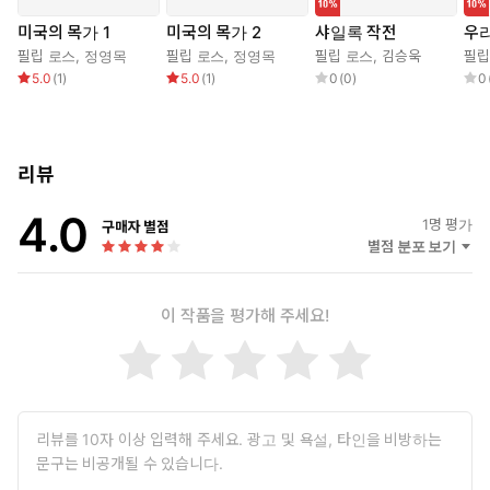
만남을 파렴치한과 성적으로 문란한 계집의 추문으로 여긴다. 포니
아의 전남편 레스터 팔리는 베트남전쟁 참전용사로, 전쟁 경험으로
미국의 목가 1
미국의 목가 2
샤일록 작전
우
인해 외상 후 스트레스에 시달리며 사회에 적응 못하는 광포한 인
필립 로스
,
정영목
필립 로스
,
정영목
필립 로스
,
김승욱
필립
물이다. 이 레스터 팔리가 두 사람의 뒤를 밟으면서, 결국 콜먼과 포
5.0
(
1
)
5.0
(
1
)
0
(
0
)
0
니아는 이 남자가 유도한 교통사고로 세상을 떠난다. 두 사람의 사
후, 주커먼은 자유로운 삶, 정상적인 삶을 살기 위해 자신을 뿌리를
잘라내야 했던 콜먼의 아이러니한 진실을 찾아나선다.
리뷰
4.0
1
명 평가
구매자 별점
별점 분포 보기
이 작품을 평가해 주세요!