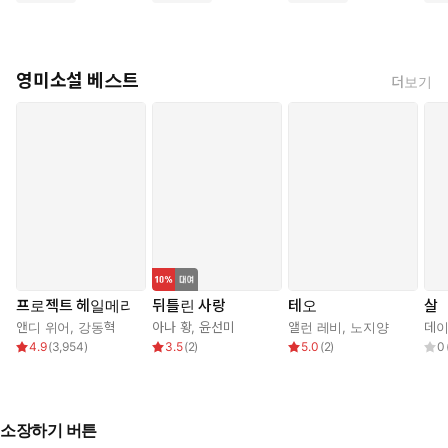
영미소설 베스트
더보기
프로젝트 헤일메리
뒤틀린 사랑
테오
살
앤디 위어
,
강동혁
아나 황
,
윤선미
앨런 레비
,
노지양
데이
4.9
(
3,954
)
3.5
(
2
)
5.0
(
2
)
0
소장하기 버튼