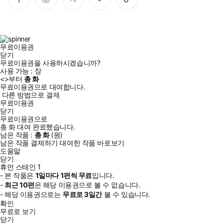
페
인
트
유
틱
이
스
위
튜
톡
스
타
터
브
북
그
램
무료이용권
닫기
무료이용권을 사용하시겠습니까?
사용 가능 :
장
<
>부터
총
화
무료이용권으로 대여합니다.
다른 방법으로 결제
무료이용권
닫기
무료이용권으로
총
화
대여 완료했습니다.
남은 작품 :
총
화
(
원)
남은 작품 결제하기
대여한 작품 바로보기
도움말
닫기
휴먼 스테인 1
- 본 작품은
1일
마다
1
편씩 무료
입니다.
-
최근
10편
은 해당 이용권으로 볼 수 없습니다.
- 해당 이용권으로는
무료로
3일
간
볼 수 있습니다.
확인
무료로 보기
닫기