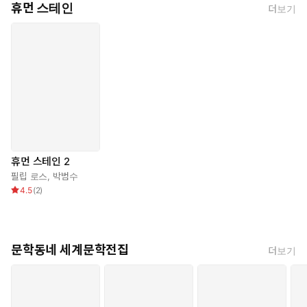
휴먼 스테인
더보기
휴먼 스테인 2
필립 로스
,
박범수
4.5
(
2
)
문학동네 세계문학전집
더보기