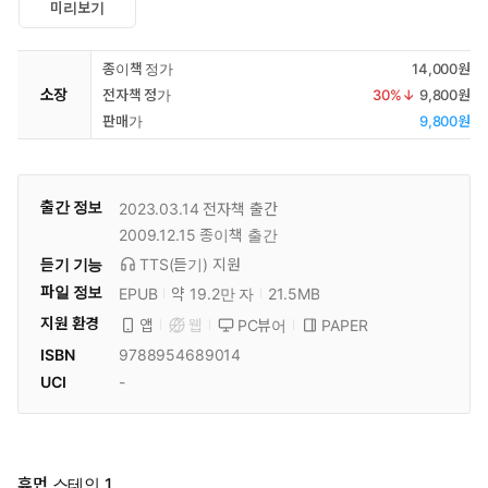
미리보기
종이책 정가
14,000원
소장
전자책 정가
30
%↓
9,800원
판매가
9,800원
출간 정보
2023.03.14
전자책 출간
2009.12.15
종이책 출간
듣기 기능
TTS(듣기)
지원
파일 정보
EPUB
약 19.2만 자
21.5MB
지원 환경
PC뷰어
PAPER
앱
웹
ISBN
9788954689014
UCI
-
휴먼 스테인 1