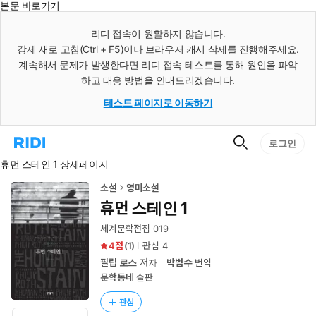
본문 바로가기
인
스
리디 접속이 원활하지 않습니다.
턴
강제 새로 고침(Ctrl + F5)이나 브라우저 캐시 삭제를 진행해주세요.
트
검
계속해서 문제가 발생한다면 리디 접속 테스트를 통해 원인을 파악
색
하고 대응 방법을 안내드리겠습니다.
테스트 페이지로 이동하기
검
리
로그인
색
디
휴먼 스테인 1 상세페이지
홈
으
로
소설
영미소설
이
휴먼 스테인 1
동
세계문학전집 019
4
(
1
)
관심
4
필립 로스
저자
박범수
번역
문학동네
출판
관심