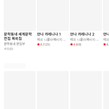
문학동네 세계문학
안나 카레니나 1
안나 카레니나 2
안나
전집 목록집
레프 니콜라예비치 톨스토이
,
박형규
레프 니콜라예비치 톨스토이
문학동네 편집부
4.7
(
23
)
4.9
(
8
)
4
0
(
0
)