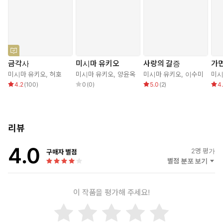
가와바타 야스나리의 추천으로 단편 「담배」가 『인간』 지에
실리면서이다. 대학을 졸업한 미시마는 대장성 은행국에 근무하
지만 일 년도 안 되어 사표를 제출하고 본격적인 전업작가로 출
발하게 된다. 그때 마침 가와테쇼보로부터 장편소설 집필 의뢰를
받고 쓴 것이 바로 『가면의 고백』이다. 그는 당시 유행하던 프
롤레타리아 문학에는 전혀 동조하지 않고 화려한 문장으로 독자
금각사
미시마 유키오
사랑의 갈증
가
적인 미의 세계를 구축하여 『사랑의 갈증』 『푸른 시절』 『파
미시마 유키오
,
허호
미시마 유키오
,
양윤옥
미시마 유키오
,
이수미
미시
도 소리』 등의 수작을 잇달아 발표한 데 이어 미시마 문학의 최
4.2
(
100
)
0
(
0
)
5.0
(
2
)
4
고봉 『금각사』로 불과 서른한 살의 나이에 문학적 절정기를 맞
이한다.
30대 후반에 접어든 미시마 유키오는 청년장교들에 의한 쿠데타인
2·26 사건을 소재로 ‘2·26 사건 3부작’을 발표하는 등 문무양도와
리뷰
내셔널리즘에 경도한다. 그리고 마흔 살이던 1965년 9월부터 4부
4.0
작 ‘풍요의 바다’를 『신초』 지에 연재하기 시작하여 1970년 11월
2
명 평가
구매자 별점
25일 오전 마지막 원고를 잡지사에 넘긴 미시마는, 자신의 추종자
별점 분포 보기
네 명을 데리고 일본 육상자위대 이치가야 주둔지에 도착, 총감을
인질로 삼아 대원들을 발코니 아래에 모아놓고 자위대의 궐기를 촉
이 작품을 평가해 주세요!
구하는 연설을 하지만 별다른 반응이 없자 총감실에서 전통의식에
따라 할복자살을 하고 만다. 향년 마흔다섯 살이었다.