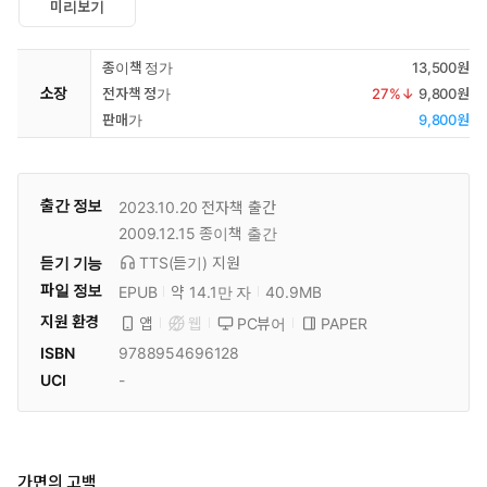
미리보기
종이책 정가
13,500원
소장
전자책 정가
27
%↓
9,800원
판매가
9,800원
출간 정보
2023.10.20
전자책 출간
2009.12.15
종이책 출간
듣기 기능
TTS(듣기)
지원
파일 정보
EPUB
약 14.1만 자
40.9MB
지원 환경
PC뷰어
PAPER
앱
웹
ISBN
9788954696128
UCI
-
가면의 고백