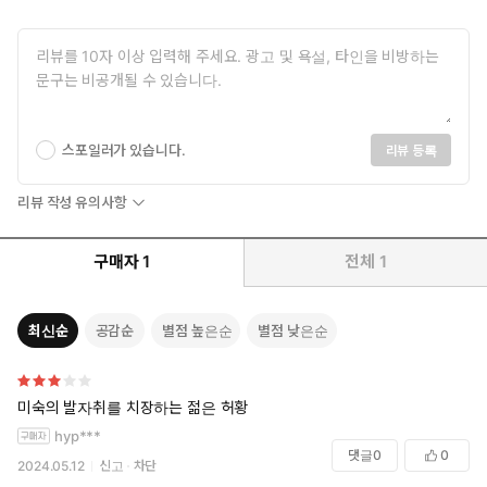
가면의 고백, 혹은 예술가의 맨얼굴
수많은 작가들이 자신에 관한 ‘젊은 날의 예술가의 초상’을 썼다. 내
가 이 소설을 쓰려 한 것은 그 반대의 욕구에서이다. 이 소설에서는
‘쓰는 사람’으로서의 내가 완전히 사상된다. ...... 나는 완전한 고백의
픽션을 만들려 했다. ‘가면의 고백’이라는 제목에는 그러한 의미도
스포일러가 있습니다.
리뷰 등록
포함되어 있다. (작가 노트)
리뷰 작성 유의사항
1인칭 소설인 『가면의 고백』은 모두 4장으로 구성되어 있는데, 주
인공 ‘나’의 출생에 관한 에피소드로부터 시작하여 대학을 졸업하고
구매자
1
전체
1
직장에 근무하다 사표를 제출한 20대 중반까지의 이야기가 앞에서
소개한 미시마의 연보와 거의 일치하고 있다.
최신순
공감순
별점 높은순
별점 낮은순
남의 눈에 나의 연기로 비치는 것이 나로서는 본질로 돌아가고자
하는 욕구의 표현이었고, 남의 눈에 자연스러운 나로 비치는 것이
곧 나의 연기라는 메커니즘을 그 무렵부터 나는 희미하게 이해하
미숙의 발자취를 치장하는 젊은 허황
기 시작했다. (작가 노트)
hyp***
댓글
0
0
미시마 유키오는 예술에의 욕구, 즉 가면을 쓰려고 하는 욕구 그 자
2024.05.12
신고
차단