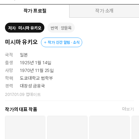
주었던 것이다. 평론가들은 “이 작품을 통해 비로소 일본문학의 20
세기가 시작된다”는 등의 격찬으로 이 새로운 문학의 등장을 반겼다.
작가 프로필
작가 소개
삶 그 자체를 최고의 예술로 생각한 미시마 유키오의 심미주의 세계
관을 잘 드러내는 작품이다.
저자
미시마 유키오
번역
양윤옥
화려한 문장으로 독자적인 미의 세계를 구축한 미시마 유키오의 자
미시마 유키오
작가 신간 알림 · 소식
전소설
국적
일본
자전적 성격이 짙은 『가면의 고백』을 제대로 이해하기 위해서는
출생
1925년 1월 14일
먼저 그의 삶을 살펴볼 필요가 있다.
사망
1970년 11월 25일
미시마 유키오의 본명은 히라오카 기미타케로, 도쿄 대학 출신의 엘
학력
도쿄대학교 법학부
리트 관료인 아버지와 교육자 집안 출신인 어머니 사이에서 1925
경력
대장성 금융국
년 1월 14일 2남 1녀 중 장남으로 태어났다. 미숙아로 태어나 몇 차
2017.01.09
업데이트
례나 죽을 고비를 넘겼던 그는 할머니의 과보호를 받으며 유년시절
을 보냈다. 귀족학교인 가쿠슈인에서 초등학교부터 중학교, 고등학
작가의 대표 작품
더보기
교까지 마친 그는 1944년 고등학교를 수석으로 졸업, 아버지가 권
하는 대로 도쿄 대학 법학부에 입학한다.
열세 살 때부터 조숙한 재능을 유감없이 발휘하며 왕성한 창작활
동을 했던 미시마가 일본문단에 정식으로 데뷔한 것은 1946년