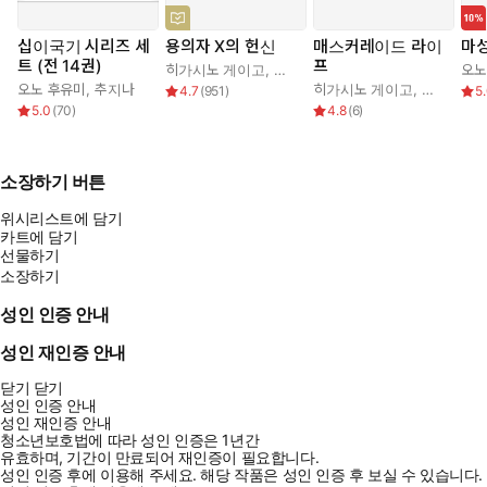
십이국기 시리즈 세
용의자 X의 헌신
매스커레이드 라이
마
트 (전 14권)
프
히가시노 게이고
,
양억관
오노
오노 후유미
,
추지나
히가시노 게이고
,
김은모
4.7
(
951
)
5
5.0
(
70
)
4.8
(
6
)
소장하기 버튼
위시리스트에 담기
카트에 담기
선물하기
소장하기
성인 인증 안내
성인 재인증 안내
닫기
닫기
성인 인증 안내
성인 재인증 안내
청소년보호법에 따라 성인 인증은 1년간
유효하며, 기간이 만료되어 재인증이 필요합니다.
성인 인증 후에 이용해 주세요.
해당 작품은 성인 인증 후 보실 수 있습니다.