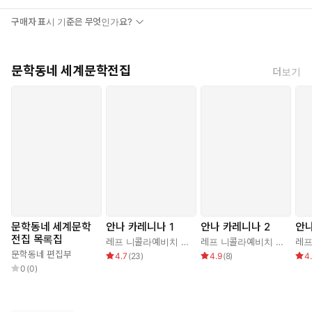
체에서 맨 얼굴의 자신을 발견하지 않을 수 없었다. 『가면의 고
백』은 이러한 욕구를 여과 없이 발현하고 있다. 또한 초판본에 실
구매자 표시 기준은 무엇인가요?
린 작가 자신의 해설에는 다음과 같은 말이 실려 있다.
이 책은 내가 이제까지 살아왔던 죽음의 영역에 남기려는 유서이다.
문학동네 세계문학전집
더보기
이 책을 쓴다는 것은 나에게 역설적인 자살을 의미한다. 투신자살을
영화로 찍어서 되돌리면 자살자가 맹렬한 속도로 계곡 밑으로부터
절벽 위로 날아올라 되살아난다. 이 책을 씀으로써 내가 시도한 것은
그러한 삶의 회복술이다.
고백이라고는 하지만 이 소설 속에서 나는 ‘거짓말’을 방목했다. 원하
는 곳에서 그 거짓말들이 풀을 먹게끔 했다. 그러면 거짓말들은 만복
이 되어 ‘진실’의 밭을 헤집지 않게 된다.
같은 의미로, 살에까지 파고든 가면, 살집이 달린 가면만이 고백
을 할 수 있다. 고백의 본질은 불가능이다라는 것이다. (작가 노
트)
문학동네 세계문학
안나 카레니나 1
안나 카레니나 2
안나
전집 목록집
레프 니콜라예비치 톨스토이
,
박형규
레프 니콜라예비치 톨스토이
문학동네 편집부
4.7
(
23
)
4.9
(
8
)
4
미시마 유키오가 『가면의 고백』 속에 진술한 내용은 그야말로 변
0
(
0
)
화무쌍하고 다채롭다. 처음 부분에서 자신이 출생하던 당시의 광경
을 보았다는 믿기 힘든 이야기를 꺼내어 마치 이 작품이 모두 허구
인 양 연막을 편 뒤 적나라한 고백을 시작하는 것도 흥미롭지만, 가