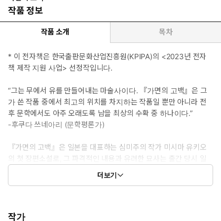
작품 정보
작품 소개
목차
* 이 전자책은 한국출판문화산업진흥원(KPIPA)의 <2023년 전자
책 제작 지원 사업> 선정작입니다.
“그는 무에서 유를 만들어내는 마술사이다. 『가면의 고백』은 그
가 쓴 작품 중에서 최고의 위치를 차지하는 작품일 뿐만 아니라 전
후 문학에서도 아주 오래도록 남을 최상의 수확 중 하나이다.”
-후쿠다 쓰네아리 (문학평론가)
『가면의 고백』은 일본을 대표하는 심미주의 작가 미시마 유키오
의 첫 장편소설로, 그 파격적인 내용과 유려한 묘사는 출간 당시 일
본 문단에 신선한 충격을 던져주었을 뿐 아니라, 이후 미시마 문학을
더보기
연구하는 데 가장 중요한 자료적 가치를 지니고 있으며, 나아가 남성
문학의 출현을 알리는 화제작이다. 그 자신의 내밀한 동성애적 성향
을, 출생부터 성인이 되기까지의 성장과정 및 주변환경과 결부시켜
논리적으로 피력한 것 자체가 당시 일본문단에 신선한 충격을 던져
작가