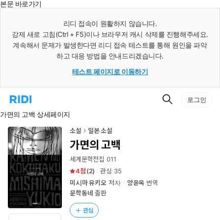
본문 바로가기
인
스
리디 접속이 원활하지 않습니다.
턴
강제 새로 고침(Ctrl + F5)이나 브라우저 캐시 삭제를 진행해주세요.
트
검
계속해서 문제가 발생한다면 리디 접속 테스트를 통해 원인을 파악
색
하고 대응 방법을 안내드리겠습니다.
테스트 페이지로 이동하기
검
리
로그인
색
디
가면의 고백 상세페이지
홈
으
로
소설
일본 소설
이
가면의 고백
동
세계문학전집 011
4
(
2
)
관심
35
미시마 유키오
저자
양윤옥
번역
문학동네
출판
관심