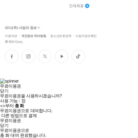
인재채용
리디(주) 사업자 정보
이용약관
개인정보 처리방침
청소년보호정책
사업자정보확인
©
RIDI Corp.
페
인
트
유
틱
이
스
위
튜
톡
스
타
터
브
북
그
램
무료이용권
닫기
무료이용권을 사용하시겠습니까?
사용 가능 :
장
<
>부터
총
화
무료이용권으로 대여합니다.
다른 방법으로 결제
무료이용권
닫기
무료이용권으로
총
화
대여 완료했습니다.