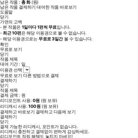
남은 작품 :
총
화
(
원)
남은 작품 결제하기
대여한 작품 바로보기
도움말
닫기
가면의 고백
- 본 작품은
1일
마다
1
편씩 무료
입니다.
-
최근
10편
은 해당 이용권으로 볼 수 없습니다.
- 해당 이용권으로는
무료로
3일
간
볼 수 있습니다.
확인
무료로 보기
닫기
작품 제목
대여 기간 :
일
이용권 선택
무료로 보기
다른 방법으로 결제
결제하기
닫기
작품 제목
결제 금액 :
원
리디포인트 사용:
0
원
(
원 보유)
리디캐시 사용:
100
원
(
원 보유)
결제하고 바로보기
결제하고 다음에 보기
결제하기
닫기
결제 가능한 리디캐시, 포인트가 없습니다.
리디캐시 충전하고 결제없이 편하게 감상하세요.
리디포인트 적립 혜택도 놓치지 마세요!