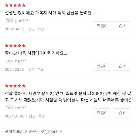
_「샤워젤과 소다수」에서
선생님 짱이에요 개복치 시가 특히 심금을 울려요...
시인 고선경의 재능은 이렇듯 쓰러진 풍경 너머를 상상함으로써 새
go0***
로운 가능성을 꿈꿀 때 빛을 발한다. 체념과 무기력에 잠식당하기 쉬
댓글
0
1
2024.04.17
신고
차단
운 지금, 이제 막 세상으로 나온 고선경의 문장들은 “우리 여기 남아
삶을 더 지속해보자”(해설)고 선언하는 것만 같다. 삶의 무게를 떨쳐
내고 미지의 세계로 첫발을 내디딘 청년의 초상이 『샤워젤과 소다
좋아요 다음 시집이 기다려지네요...
수』의 사랑스러운 향기를 따라 그려지는 듯하다.
hal***
댓글
0
1
2024.02.18
신고
차단
정말 좋아요. 재밌고 분위기 있고. 스트릿 문학 파이터가 유명해진 것 같
고 그 시도 재밌었지만 시집을 쭉 읽어보니 다른 시들도 너무너무 좋아요.
tot***
댓글
0
0
2024.01.06
신고
차단
구매자 표시 기준은 무엇인가요?