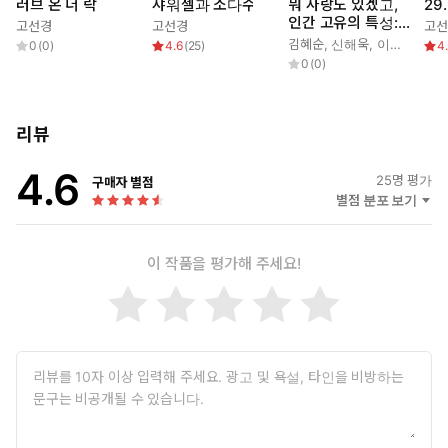
어
러브 온 더 락
샤워젤과 소다수
뭐 사랑도 있겠고,
29
인간 고유의 특성:
_「유통기한이 지난 약은 약국에 버려주시면 됩니다」에서
고선경
고선경
고선
SF 시집
김혜순
,
신해욱
,
이제니
,
김승
0
(
0
)
4.6
(
25
)
4
0
(
0
)
고선경의 시들은 교환일기를 쓰고 무한궤도와 패닉, 다프트 펑크를
듣던 그리운 한낮의 오후로 시간을 되돌린다. 귀엽고 감미로운 기억
의 조각들은 화자와 읽는 이를 노스탤지어에 잠기게 한다. 그러나 시
리뷰
의 후반부에 이르러 교환일기를 쓰던 화자는 “오래전에 죽은 사람이
되어” 친구의 곁에 누워 있고, 부드러운 바람은 낡아가며 빗방울에는
4.6
25
명 평가
구매자 별점
녹이 슨다. 커져가던 회상을 과감히 떠나보내고 화자는 현실을 인식
별점 분포 보기
한다. 그리고 빚 생각에 잠 못 이루는 이십대 청년으로 돌아와 중국
집 주방에서 설거지를 시작한다.
소셜미디어에서 볼 수 있는 화려한 젊음의 모습은 고선경의 시에 없
이 작품을 평가해 주세요!
다. 필터 없는 카메라와 에코 없는 마이크처럼 고선경의 시는 날것
그대로의 화소로 어딘가 어설픈 청년의 일상을 포착한다. 그런데 해
고를 당해도, 시가 팔리지 않아도 고선경의 화자는 섣불리 절망하
지 않는다. 오히려 자조적인 유머로 상황을 비틀고 자신의 처지를
재차 환기한다. 자기를 연민하지 않으면서 현실의 무게를 정확히 대
면하는 패기가 고선경의 시편 곳곳에 어려 있다.
아르바이트를 잘리고 가게를 나서기 전