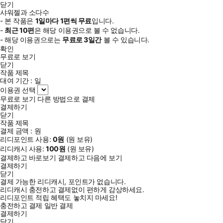
닫기
샤워젤과 소다수
- 본 작품은
1일
마다
1
편씩 무료
입니다.
-
최근
10편
은 해당 이용권으로 볼 수 없습니다.
- 해당 이용권으로는
무료로
3일
간
볼 수 있습니다.
확인
무료로 보기
닫기
작품 제목
대여 기간 :
일
이용권 선택
무료로 보기
다른 방법으로 결제
결제하기
닫기
작품 제목
결제 금액 :
원
리디포인트 사용:
0
원
(
원 보유)
리디캐시 사용:
100
원
(
원 보유)
결제하고 바로보기
결제하고 다음에 보기
결제하기
닫기
결제 가능한 리디캐시, 포인트가 없습니다.
리디캐시 충전하고 결제없이 편하게 감상하세요.
리디포인트 적립 혜택도 놓치지 마세요!
충전하고 결제
일반 결제
결제하기
닫기