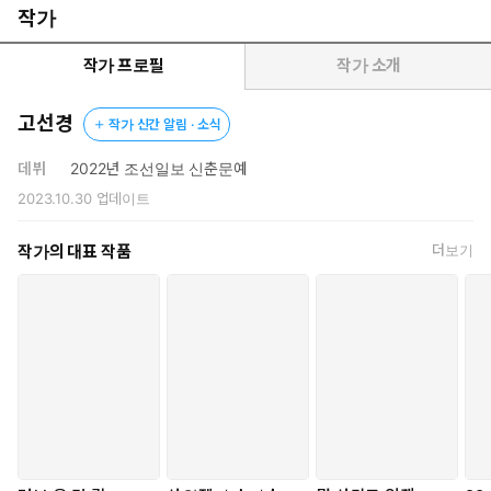
문화 요소들을 배치해 읽는 이를 공감과 향수로 가득한 시세계 속으
작가
로 끌어들인다. 딴청과도 같은 회상이 끝나고 돌아온 현재는 그러나
지고 또 지는 게임의 연속이다. 시인은 자조적이면서도 능청스러운
작가 프로필
작가 소개
유머로 청년들의 고단한 현실을 비틀고, 미지의 내일에 향기롭고 경
쾌한 상상을 덧입힌다. 너머를 상상할 수 있기에 앞으로를 다짐하고,
고선경
작가 신간 알림 · 소식
사랑을 약속하며, 끝없는 소망을 품게 된다는 것을 보여주는 시편들
에서, 새로운 가능성을 꿈꿈으로써 또 한번 오늘을 살아내는 이들의
데뷔
2022년 조선일보 신춘문예
목소리가 들려오는 듯하다.
2023.10.30
업데이트
작가의 대표 작품
더보기
*
우리의 교환일기는 늦여름 더위를 먹고 다 타버렸지
심야 산책중 주운 나뭇잎들과 너의 깨진 안경알 잡동사니 불길한
애정 모든 게 따분해졌는지 몰라 선풍기가 고장난 빈 교실에서 있
었던 일 기억해? 그날의 일기에는 귀여운 스티커를 덕지덕지 붙여
두었잖아 너의 펜촉은 유창한 주삿바늘이었어 알록달록한 감정들
을 주입했지 통통하게 부푼 마음을 찔릴 때마다 나는 향기로워졌