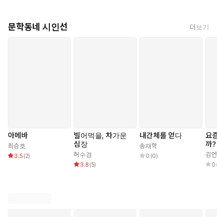
문학동네 시인선
더보기
아메바
빌어먹을, 차가운
내간체를 얻다
요
심장
까?
최승호
송재학
허수경
김언
3.5
(
2
)
0
(
0
)
3.8
(
5
)
0