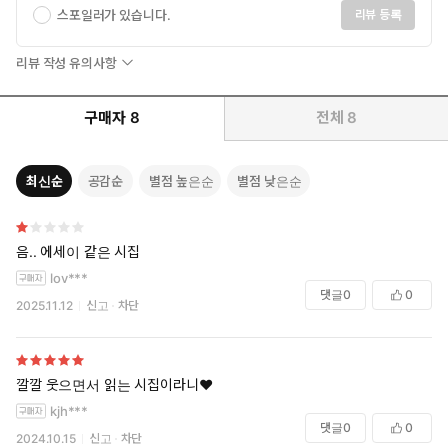
얼음물 좀 마셔도 되겠습니까 물었다
스포일러가 있습니다.
리뷰 등록
물을 마시면서
세상에는 야무지지 못한 사람도 있는 겁니다
리뷰 작성 유의사항
쯧, 훈수를 둔 뒤 사장의 어깨를 두드려주었다
구매자
8
전체
8
(……)
밤이
최신순
공감순
별점 높은순
별점 낮은순
방까지 몰고 온 안개에 얼굴을 파묻는다
나는 빚이 있단 말이야 바보야 빚은
푹신푹신하다
음.. 에세이 같은 시집
_「알프스산맥에 중국집 차리기」에서
lov***
댓글
0
0
2025.11.12
신고
차단
조금만 견디면 더 나은 삶이 우리를 기다리고 있을 거라는 믿음이
사라지고 있는 시대. 이 시대의 청년들은 어떻게 현재를 견뎌내고
있을까. 고선경은 무궁무진한 상상을 덧입혀 눈앞의 삭막한 풍경을
경쾌하게 바꿔버린다. 잠 못 이루게 만들던 빚은 베개처럼 푹신푹신
깔깔 웃으면서 읽는 시집이라니♥️
해지고, 도시는 색색의 비로 젖어들며, 비탈에는 빨간 토마토가 데
kjh***
굴데굴 굴러간다. 이러한 풍경을 지켜보고 있노라면 어느새 고민은
댓글
0
0
2024.10.15
신고
차단