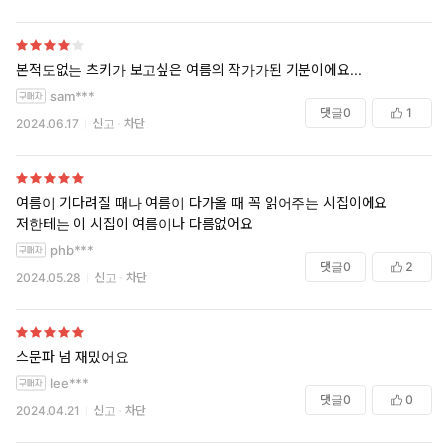
떠나가고 마음은 가뿐해진다. 비록 실패가 예정되어 있더라도 상상
이라는 해방구를 열어두는 자세에서 시대가 아닌 자신을 믿고 다독
이는 시인의 태도를 엿볼 수 있다.
본적도없는 츠키가 보고싶은 여름의 작가가된 기분이에요...
고선경의 핍진한 시선과 발랄한 상상력은 사랑을 말하는 시편들에서
혼합되며 독특한 반전을 만들어낸다. 사랑하는 사람과 함께일 때, 운
sam***
댓글
0
1
동화의 구겨진 뒤축은 웃는 표정으로 바뀌어 보인다. 소다수의 기포
2024.06.17
신고
차단
처럼 연약하고 유한한 것들은 단단해지고 무한해진다. 이제 세상은
그 자체로 견고하고 아름다운 풍경이 된다.
여름이 기다려질 때나 여름이 다가올 때 꼭 읽어주는 시집이에요
현관에 놓인 신발의 구겨진 뒤축이 웃는 표정을 닮았어 너는 침대
저한테는 이 시집이 여름이나 다름없어요
에 누워 있고 바람이 많이 부는 청보리밭에 가고 싶다 멸종된 기억
phb***
을 가지고 싶다 너의 머리카락이 가볍게 흩날릴 때 나는 사라진 언
댓글
0
2
어를 이해하게 된다
2024.05.28
신고
차단
아침의 어둠이 이젠 익숙해
그래도 같이 씻을까
스문파 넘 재밌어요
산책을 갈까
lee***
댓글
0
0
2024.04.21
신고
차단
세상에서 가장 느린 산책로
쓰러진 풍경을 사랑하는 게 우리의 재능이지