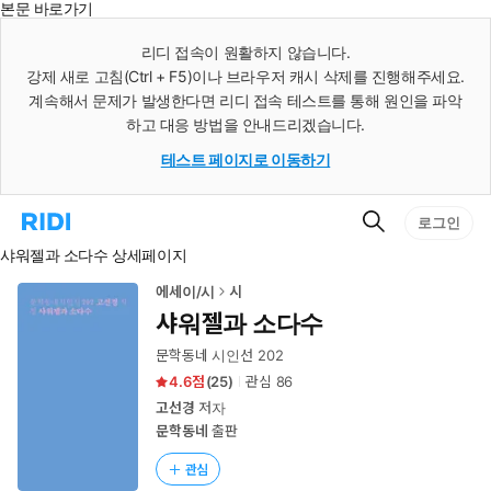
본문 바로가기
인
스
리디 접속이 원활하지 않습니다.
턴
강제 새로 고침(Ctrl + F5)이나 브라우저 캐시 삭제를 진행해주세요.
트
검
계속해서 문제가 발생한다면 리디 접속 테스트를 통해 원인을 파악
색
하고 대응 방법을 안내드리겠습니다.
테스트 페이지로 이동하기
검
리
로그인
색
디
샤워젤과 소다수 상세페이지
홈
으
로
에세이/시
시
이
샤워젤과 소다수
동
문학동네 시인선 202
4.6
(
25
)
관심
86
고선경
저자
문학동네
출판
관심