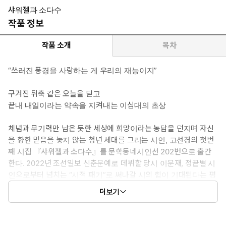
샤워젤과 소다수
작품 정보
작품 소개
목차
“쓰러진 풍경을 사랑하는 게 우리의 재능이지”
구겨진 뒤축 같은 오늘을 딛고
끝내 내일이라는 약속을 지켜내는 이십대의 초상
체념과 무기력만 남은 듯한 세상에 희망이라는 농담을 던지며 자신
을 향한 믿음을 놓지 않는 청년 세대를 그리는 시인, 고선경의 첫번
째 시집 『샤워젤과 소다수』를 문학동네시인선 202번으로 출간
한다. 2022년 조선일보 신춘문예로 데뷔할 당시 이문재, 정끝별 시
인으로부터 넘치는 “시적 패기”로 써나갈 시의 힘이 기대된다는 평
을 받은 시인은, 이십대의 현실을 핍진하게 그려냄과 동시에 수상
더보기
소감에서 밝혔듯 “무궁무진하고 이상한 미래”로 씩씩하게 걸어나가
는 시편들을 선보여왔다.
이번 시집에서 시인은 오래된 테이프를 재생하듯 한 시대를 풍미한