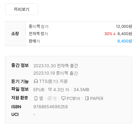
미리보기
종이책 정가
12,000원
소장
전자책 정가
30
%↓
8,400원
판매가
8,400원
출간 정보
2023.10.30
전자책 출간
2023.10.19
종이책 출간
듣기 기능
TTS(듣기)
지원
파일 정보
EPUB
약 4.3만 자
34.5MB
지원 환경
PC뷰어
PAPER
앱
웹
ISBN
9788954696258
UCI
-