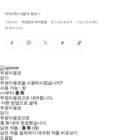
리디(주) 사업자 정보
이용약관
개인정보 처리방침
청소년보호정책
사업자정보확인
©
RIDI Corp.
페
인
트
유
틱
이
스
위
튜
톡
스
타
터
브
북
그
램
무료이용권
닫기
무료이용권을 사용하시겠습니까?
사용 가능 :
장
<
>부터
총
화
무료이용권으로 대여합니다.
다른 방법으로 결제
무료이용권
닫기
무료이용권으로
총
화
대여 완료했습니다.
남은 작품 :
총
화
(
원)
남은 작품 결제하기
대여한 작품 바로보기
도움말