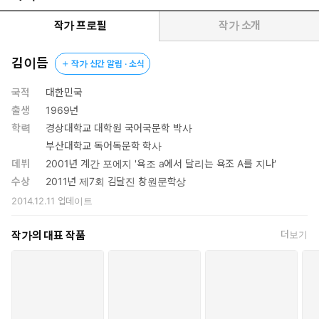
했고, 2020년 『히스테리아』의 영미 번역본이 전미번역상과
루시엔스트릭번역상을 동시 수상하며 한국을 대표하는 시인으
작가 프로필
작가 소개
로 세계에 이름을 알렸다.
김이듬
작가 신간 알림 · 소식
이번 시집에서 시인은 불합리한 세상을 시로써 자꾸만 들여다본다.
이 도시를 사랑할 수 없다는 체념의 감정이, 이곳에서는 나의 실존을
국적
대한민국
확인할 수 없다는 미지의 두려움이 화자를 압도해온다. 그러나 포기
출생
1969년
하고 싶은 순간에도, 화자는 기존의 이해에 안주하지 않고 세계를 다
학력
경상대학교 대학원 국어국문학 박사
면적으로 들여다보려 한다. 보이지 않는다 해서 없는 것은 아닐 터,
부산대학교 독어독문학 학사
그 차이를 알아채기 힘들더라도 ‘투명한 것’과 ‘없는 것’을 구분하며
데뷔
2001년 계간 포에지 '욕조 a에서 달리는 욕조 A를 지나'
세계와 존재의 본질을 찾고자 한다. 이 끈질긴 재탐구는 비록 모순된
수상
2011년 제7회 김달진 창원문학상
세상일지라도 사랑하려는 마음과, 상처 입은 존재들을 끝끝내 살아
2014.12.11
업데이트
가게 하려는 의지에서 비롯된다.
작가의 대표 작품
더보기