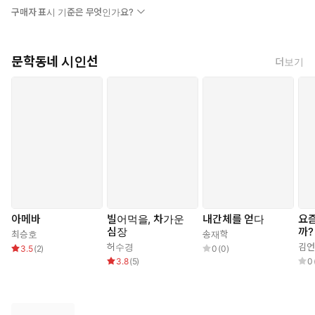
구매자 표시 기준은 무엇인가요?
문학동네 시인선
더보기
아메바
빌어먹을, 차가운
내간체를 얻다
요
심장
까?
최승호
송재학
허수경
김언
3.5
(
2
)
0
(
0
)
3.8
(
5
)
0