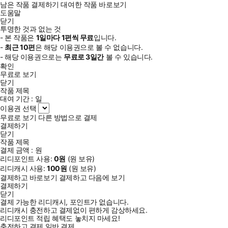
남은 작품 결제하기
대여한 작품 바로보기
도움말
닫기
투명한 것과 없는 것
- 본 작품은
1일
마다
1
편씩 무료
입니다.
-
최근
10편
은 해당 이용권으로 볼 수 없습니다.
- 해당 이용권으로는
무료로
3일
간
볼 수 있습니다.
확인
무료로 보기
닫기
작품 제목
대여 기간 :
일
이용권 선택
무료로 보기
다른 방법으로 결제
결제하기
닫기
작품 제목
결제 금액 :
원
리디포인트 사용:
0
원
(
원 보유)
리디캐시 사용:
100
원
(
원 보유)
결제하고 바로보기
결제하고 다음에 보기
결제하기
닫기
결제 가능한 리디캐시, 포인트가 없습니다.
리디캐시 충전하고 결제없이 편하게 감상하세요.
리디포인트 적립 혜택도 놓치지 마세요!
충전하고 결제
일반 결제