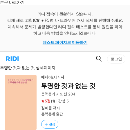
본문 바로가기
인
스
리디 접속이 원활하지 않습니다.
턴
강제 새로 고침(Ctrl + F5)이나 브라우저 캐시 삭제를 진행해주세요.
트
검
계속해서 문제가 발생한다면 리디 접속 테스트를 통해 원인을 파악
색
하고 대응 방법을 안내드리겠습니다.
테스트 페이지로 이동하기
검
리
로그인
색
디
투명한 것과 없는 것 상세페이지
홈
으
로
에세이/시
시
이
투명한 것과 없는 것
동
문학동네 시인선 204
5
(
1
)
관심
5
김이듬
저자
문학동네
출판
관심