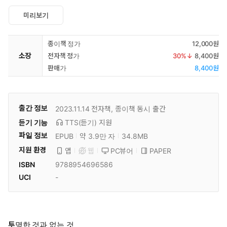
미리보기
종이책 정가
12,000원
소장
전자책 정가
30
%↓
8,400원
판매가
8,400원
출간 정보
2023.11.14
전자책, 종이책 동시 출간
듣기 기능
TTS(듣기)
지원
파일 정보
EPUB
약 3.9만 자
34.8MB
지원 환경
PC뷰어
PAPER
앱
웹
ISBN
9788954696586
UCI
-
투명한 것과 없는 것