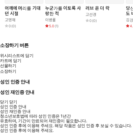
어깨에 머리를 기대
누군가를 이토록 사
러브 온 더 락
당
던 시절
랑한 적
도
고선경
작
고명재
이병률
김
0
(
0
)
0
(
0
)
5.0
(
1
)
4
소장하기 버튼
위시리스트에 담기
카트에 담기
선물하기
소장하기
성인 인증 안내
성인 재인증 안내
닫기
닫기
성인 인증 안내
성인 재인증 안내
청소년보호법에 따라 성인 인증은 1년간
유효하며, 기간이 만료되어 재인증이 필요합니다.
성인 인증 후에 이용해 주세요.
해당 작품은 성인 인증 후 보실 수 있습니다.
성인 인증 후에 이용해 주세요.