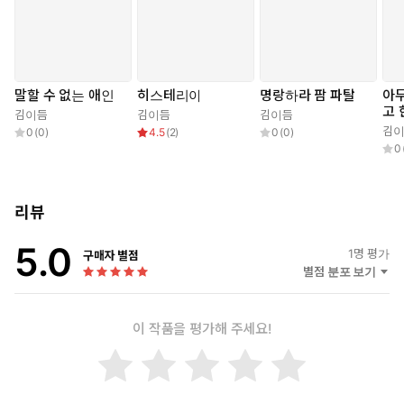
말할 수 없는 애인
히스테리아
명랑하라 팜 파탈
아
고 
김이듬
김이듬
김이듬
갔
김
0
(
0
)
4.5
(
2
)
0
(
0
)
0
리뷰
5.0
1
명 평가
구매자 별점
별점 분포 보기
이 작품을 평가해 주세요!