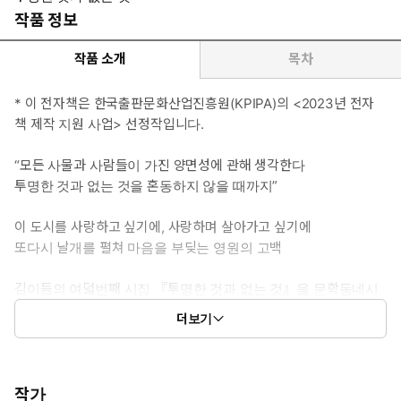
작품 정보
작품 소개
목차
* 이 전자책은 한국출판문화산업진흥원(KPIPA)의 <2023년 전자
책 제작 지원 사업> 선정작입니다.
“모든 사물과 사람들이 가진 양면성에 관해 생각한다
투명한 것과 없는 것을 혼동하지 않을 때까지”
이 도시를 사랑하고 싶기에, 사랑하며 살아가고 싶기에
또다시 날개를 펼쳐 마음을 부딪는 영원의 고백
김이듬의 여덟번째 시집 『투명한 것과 없는 것』을 문학동네시
인선 204번으로 출간한다. 2001년 데뷔 이후 에로티시즘이 돋보
더보기
이는 도발적인 시편들로 주목받기 시작한 시인은 기성의 부조리
에 일침을 가하는 날카롭고도 명랑한 활기와 변방으로 떠밀려온
존재들을 감싸는 지극한 사랑으로 독창적인 시세계를 구축해왔
다. 김이듬은 김춘수시문학상을 비롯 다수의 국내 문학상을 수상
작가