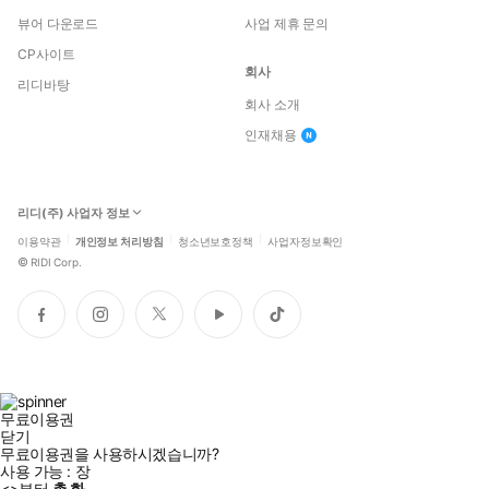
뷰어 다운로드
사업 제휴 문의
CP사이트
회사
리디바탕
회사 소개
인재채용
리디(주) 사업자 정보
이용약관
개인정보 처리방침
청소년보호정책
사업자정보확인
©
RIDI Corp.
페
인
트
유
틱
이
스
위
튜
톡
스
타
터
브
북
그
램
무료이용권
닫기
무료이용권을 사용하시겠습니까?
사용 가능 :
장
<
>부터
총
화