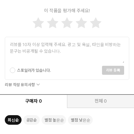
받으며 자랐는데, 사쿠라의 미군 후견인이 찍은 그 영화는 에드거 앨
런 포의 「애너벨 리」가 낭송되는 가운데, 하얀 관의를 입은 소녀
이 작품을 평가해 주세요!
사쿠라의 모습을 담은 것이었다. 화자는 하얀 관의를 입고 잔디밭에
누워 있던 ‘애너벨 리’ 사쿠라의 아름다움에 빠져들었다. 시나리오
를 써본 적이 없는 화자가 작업 제의를 선뜻 수락한 것은 그때의 기
억이 남아 있었기 때문일 것이다. 그런데 당시의 화자도, 영화 주인
공인 사쿠라도 영화의 끝부분을 보지 못했다. 화려한 삶을 살아온
것처럼 보이지만, 어릴 적부터 자신도 모르는 고통에 짓눌려왔던 사
쿠라는 자신의 고통이 영화의 끝부분과 연관됐을 것이라 막연하게
짐작한다.
영화 작업은 순조롭게 진행되고 사쿠라가 누구보다 의욕적으로 참
스포일러가 있습니다.
리뷰 등록
여하며 농민 봉기에서의 여성상을 만들어가는 가운데, 뜻하지 않은
사건이 일어나 작업은 무산 위기에 처한다. 하지만 사쿠라가 영화
리뷰 작성 유의사항
를 포기하려 하지 않자, 영화 제작자 고모리는 일종의 충격 요법으
로 사쿠라와 화자에게 ‘애너벨 리 영화’의 무삭제판을 보여준다. 누
구매자
0
전체
0
구도 보지 못했던 영화의 끝부분, 거기에 사쿠라를 괴롭혔던 고통의
실체가 담겨 있었다……
최신순
공감순
별점 높은순
별점 낮은순
만년에 접어든 작가가 말하는 글쓰기와 치유, 그리고 문학에 바치는