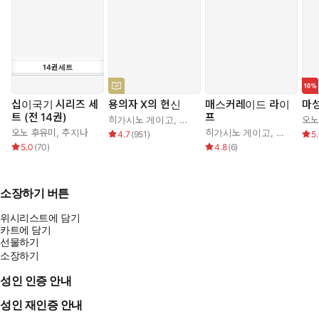
14
권
세트
십이국기 시리즈 세
용의자 X의 헌신
매스커레이드 라이
마
트 (전 14권)
프
히가시노 게이고
,
양억관
오노
오노 후유미
,
추지나
히가시노 게이고
,
김은모
4.7
(
951
)
5
5.0
(
70
)
4.8
(
6
)
소장하기 버튼
위시리스트에 담기
카트에 담기
선물하기
소장하기
성인 인증 안내
성인 재인증 안내