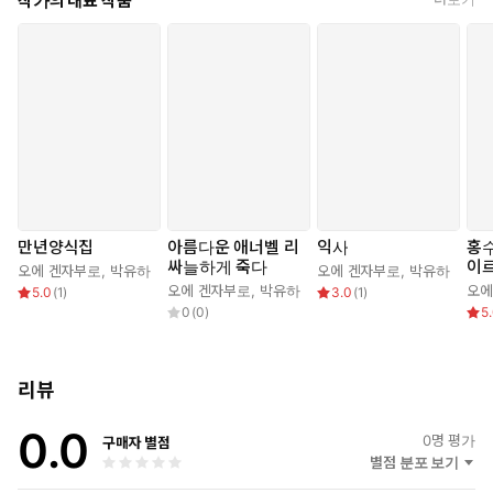
작가의 대표 작품
‘애너벨 리’, 그 슬프고도 아름다운 이름
소설은 일흔두 살의 노인인 화자(작가 자신이다)가 산책을 하던 중
고모리 다모쓰를 만나 30년 전 일을 회상하며 시작된다. 30년 전,
대학 친구이자 뛰어난 영화제작자인 고모리가 왕년의 아역 스타였
던 사쿠라와 함께 화자를 찾아와 영화 시나리오를 써달라고 부탁한
다. 사쿠라를 본 순간, 화자는 문득 은사의 사망 이후 줄곧 느껴왔던
한쪽 가슴의 가벼운 통증이 사라졌음을 느끼며, 고교 시절 푹 빠져
있었던 에드거 앨런 포의 시 「애너벨 리」를 떠올리게 된다.
영화는 독일 작가 클라이스트의 소설 『미하엘 콜하스의 운명』에
만년양식집
아름다운 애너벨 리
익사
홍수
싸늘하게 죽다
이르
나오는 민중 봉기를 모티프로 삼아 진행되는 것이었다. 화자는 자신
오에 겐자부로
,
박유하
오에 겐자부로
,
박유하
오에 겐자부로
,
박유하
오에
5.0
(
1
)
3.0
(
1
)
의 고향인 시코쿠에서 구전되어오던 농민 봉기 이야기를 중심으로
0
(
0
)
5
시나리오를 써나가려고 하는데, 영화의 여주인공 역을 맡은 사쿠라
는 농민 봉기 자체보다 이야기에 등장하는 여성상에 더 관심을 보인
다. 그 속에 녹아 있는 여성의 비애와 고통이 사쿠라의 마음을 끌었
리뷰
던 것이다.
영화 작업을 하면서 화자는 사쿠라에게 고교 시절 그녀를 본 적이
0.0
0
명 평가
구매자 별점
있다고 말한다. 사쿠라는 미국 문화센터에서 보았던 ‘애너벨 리 영
별점 분포 보기
화’의 주인공이었다. 사쿠라는 패전 이후 미군 후견인의 보살핌을