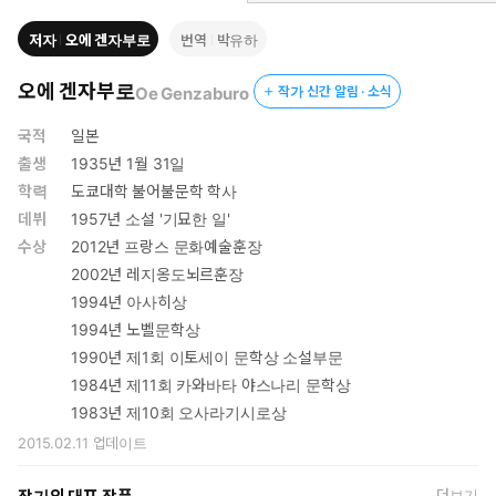
일본 사회의 불안한 상황과 정치 사회적 문제에 대한 비판의식,
천황제와 군국주의, 평화와 공존 등을 주제로 많은 글을 발표했고,
저자
오에 겐자부로
번역
박유하
스스로 ‘전후 민주주의자’라 칭하며 국내외 여러 사회 문제에 참여
해 실천하는 지식인의 면모를 보여왔던 작가가 어느덧 만년의 나
오에 겐자부로
Oe Genzaburo
작가 신간 알림 · 소식
이에 접어들게 된 것이다. 2007년에 발표한 소설 『아름다운 애
너벨 리 싸늘하게 죽다』는 오에 겐자부로가 등단 50주년을 맞이
국적
일본
하여 자신의 작가 인생 50년, 더 나아가 인생 전반을 돌아보고 정
출생
1935년 1월 31일
리하며 써내려간 작품이다.
학력
도쿄대학 불어불문학 학사
작가 자신을 화자로 내세운 이 작품의 초반부에서 오에는 일흔이 넘
데뷔
1957년 소설 '기묘한 일'
은 노인으로서 자신이 겪는 ‘노년의 곤경’에 대해 이야기한다. 유명
수상
2012년 프랑스 문화예술훈장
작가라 해도, 한 시대를 치열하게 살아온 지식인이라 해도 피해갈
2002년 레지옹도뇌르훈장
수 없는 ‘나이 듦’을 담담하게 받아들이면서도, 그로 인해 버거운 삶
1994년 아사히상
의 무게에 흔들릴 수밖에 없는 심경을 토로한다. 그럼에도 불구하고
1994년 노벨문학상
작가가 글쓰기를 계속할 수 있는 것은, 작품 안에서 말하듯이 “새로
1990년 제1회 이토세이 문학상 소설부문
운 형식을 발견하면 글을 쓰겠다”는 문학에 대한 의지와 희망이 있
어서일 것이다. 오에는 등단 50주년 기념하는 이 소설에서 나이 듦
1984년 제11회 카와바타 야스나리 문학상
의 아쉬움을 달래기에 충분한, 더욱 깊어진 삶에 대한 통찰력과 섬세
1983년 제10회 오사라기시로상
함으로 이야기를 풀어나간다.
2015.02.11
업데이트
더보기