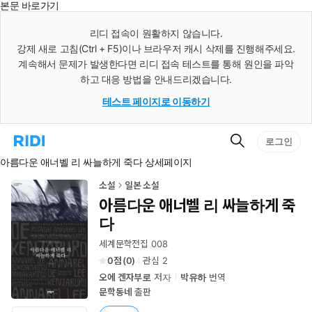
본문 바로가기
인
스
리디 접속이 원활하지 않습니다.
턴
강제 새로 고침(Ctrl + F5)이나 브라우저 캐시 삭제를 진행해주세요.
트
검
계속해서 문제가 발생한다면 리디 접속 테스트를 통해 원인을 파악
색
하고 대응 방법을 안내드리겠습니다.
테스트 페이지로 이동하기
검
리
로그인
색
디
아름다운 애너벨 리 싸늘하게 죽다 상세페이지
홈
으
로
소설
일본 소설
이
아름다운 애너벨 리 싸늘하게 죽
동
다
세계문학전집 008
0
(
0
)
관심
2
오에 겐자부로
저자
박유하
번역
문학동네
출판