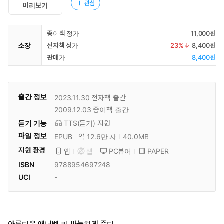
관심
미리보기
종이책 정가
11,000원
소장
전자책 정가
23
%↓
8,400원
판매가
8,400원
출간 정보
2023.11.30
전자책 출간
2009.12.03
종이책 출간
듣기 기능
TTS(듣기)
지원
파일 정보
EPUB
약 12.6만 자
40.0MB
지원 환경
PC뷰어
PAPER
앱
웹
ISBN
9788954697248
UCI
-