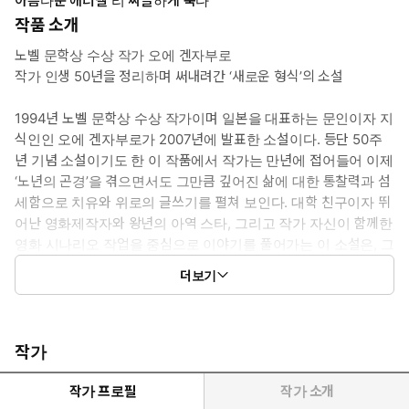
아름다운 애너벨 리 싸늘하게 죽다
작품 소개
노벨 문학상 수상 작가 오에 겐자부로
작가 인생 50년을 정리하며 써내려간 ‘새로운 형식’의 소설
1994년 노벨 문학상 수상 작가이며 일본을 대표하는 문인이자 지
식인인 오에 겐자부로가 2007년에 발표한 소설이다. 등단 50주
년 기념 소설이기도 한 이 작품에서 작가는 만년에 접어들어 이제
‘노년의 곤경’을 겪으면서도 그만큼 깊어진 삶에 대한 통찰력과 섬
세함으로 치유와 위로의 글쓰기를 펼쳐 보인다. 대학 친구이자 뛰
어난 영화제작자와 왕년의 아역 스타, 그리고 작가 자신이 함께한
영화 시나리오 작업을 중심으로 이야기를 풀어가는 이 소설은, 그
과정을 통해 상처받은 이들의 고통을 치유하고 그들과 ‘함께’ 써나
더보기
가는 작품이라는 점에서 작가가 추구하는 ‘새로운 형식’의 소설이
라 할 수 있다. 『만연 원년의 풋볼』 등 오에 겐자부로의 작품을
다수 번역, 소개해온 세종대 박유하 교수의 번역으로 선보인다.
작가
1957년 등단하여 이후 꾸준하게 작품 활동을 펼쳐온 일본 현대문
학의 거장 오에 겐자부로가 2007년 등단 50주년을 맞았다. 전후
작가 프로필
작가 소개