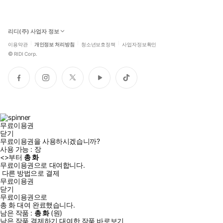
리디(주) 사업자 정보
이용약관
개인정보 처리방침
청소년보호정책
사업자정보확인
©
RIDI Corp.
페
인
트
유
틱
이
스
위
튜
톡
스
타
터
브
북
그
램
무료이용권
닫기
무료이용권을 사용하시겠습니까?
사용 가능 :
장
<
>부터
총
화
무료이용권으로 대여합니다.
다른 방법으로 결제
무료이용권
닫기
무료이용권으로
총
화
대여 완료했습니다.
남은 작품 :
총
화
(
원)
남은 작품 결제하기
대여한 작품 바로보기