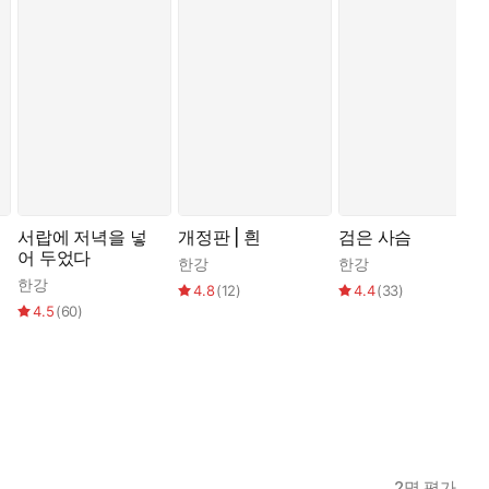
서랍에 저녁을 넣
개정판 | 흰
검은 사슴
어 두었다
한강
한강
한강
4.8
(
12
)
4.4
(
33
)
4.5
(
60
)
2
명 평가