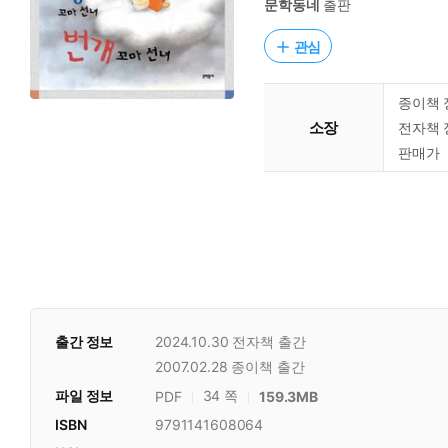
문학동네
출판
관심
종이책 
소장
전자책 
판매가
출간 정보
2024.10.30
전자책 출간
2007.02.28
종이책 출간
파일 정보
34 쪽
PDF
159.3MB
ISBN
9791141608064