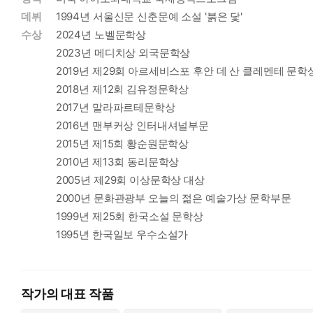
저마다 즐거운 비 오는 날!
데뷔
1994년 서울신문 신춘문예 소설 '붉은 닻'
수상
2024년 노벨문학상
할머니 선녀가 준 상자 하나에는 하늘빛 북이, 또 하나에는 작은
2023년 메디치상 외국문학상
게 벗어던질 줄 아는 두 꼬마 선녀들에게 딱 맞는 역할을 찾아 
2019년 제29회 아르세비스포 후안 데 산 클레멘테 문학
구름을 짜는 언니 선녀들도, 비 오는 날 왠지 처지는 땅 위의 
2018년 제12회 김유정문학상
아직도 천둥과 번개가 무서운가요?
2017년 말라파르테문학상
2016년 맨부커상 인터내셔널부문
2015년 제15회 황순원문학상
2010년 제13회 동리문학상
2005년 제29회 이상문학상 대상
2000년 문화관광부 오늘의 젊은 예술가상 문학부문
1999년 제25회 한국소설 문학상
1995년 한국일보 우수소설가
작가의 대표 작품