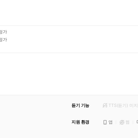
정가
정가
듣기 기능
TTS(듣기)
미
지
지원 환경
앱
웹