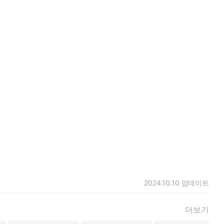
개지요. 할머니 선녀는 마음에 들지 않는 상황을 겁도 없이 용감하
하늘빛 북을 마음껏 던지고 두드리는 꼬마 선녀들은 물론 열심히 비
.
2024.10.10
업데이트
더보기