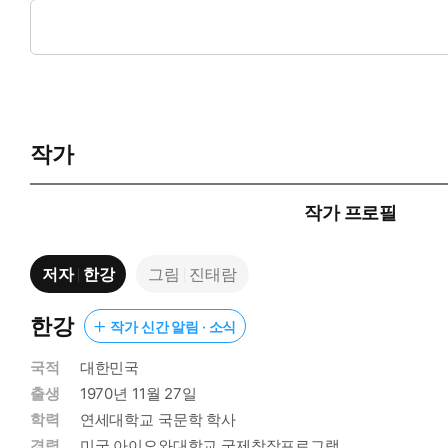
장마철을 앞두고 비구름을 짜느라 여념이 없는 하늘나라 선녀들 가
마는 발목에 자꾸 감기는 데다가 말아 올린 머리가 무거워서 목
달려 세상 구경에 나섭니다. 날개옷이 없으니 잠시도 가만히 서 
조금도 속도를 늦출 수 없는 필사의 달음박질. 손에 땀을 쥐게 하
작가
“이제 너희는 더 큰 세상을 보러 떠나거라.”
할머니 선녀의 입을 빌려 우리 아이들에게 전하는
한강 작가의 힘 나는 응원
작가 프로필
꼬마 선녀들의 숨가쁜 일탈은 역시나 오래 가지 못했습니다. 얼마
저자
한강
그림
진태람
니 선녀 앞으로 데려갔습니다. 꼬마 선녀들은 마음을 졸였지요.
하지만 할머니 선녀는 더 재미난 일을 해 보고 싶었다는 꼬마 선
마 선녀는 깡똥한 날개옷에 단발머리를 한 모습으로 생글생글 웃
한강
작가 신간 알림 · 소식
면 쓸 때가 올 거라는 말과 함께요.
국적
대한민국
출생
1970년 11월 27일
천둥 번개를 무서워하는 아이들도
학력
연세대학교 국문학 학사
그리고 천둥 번개를 무서워하지 않는 아이들도
경력
미국 아이오와대학교 국제창작프로그램