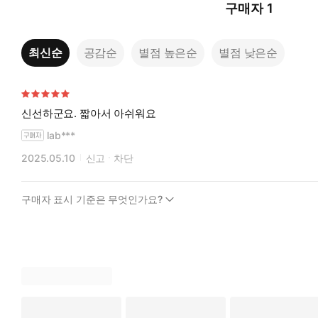
구매자
1
최신순
공감순
별점 높은순
별점 낮은순
신선하군요. 짧아서 아쉬워요
lab***
2025.05.10
신고
차단
구매자 표시 기준은 무엇인가요?