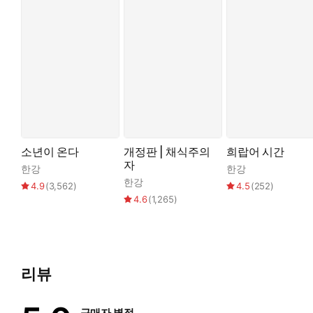
소년이 온다
개정판 | 채식주의
희랍어 시간
자
한강
한강
한강
4.9
(
3,562
)
4.5
(
252
)
4.6
(
1,265
)
리뷰
구매자 별점