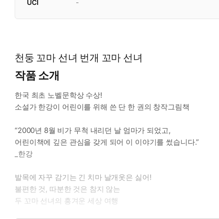
UCI
-
천둥 꼬마 선녀 번개 꼬마 선녀
작품 소개
한국 최초 노벨문학상 수상!
소설가 한강이 어린이를 위해 쓴 단 한 권의 창작그림책
“2000년 8월 비가 무척 내리던 날 엄마가 되었고,
어린이책에 깊은 관심을 갖게 되어 이 이야기를 썼습니다.”
_한강
발목에 자꾸 감기는 긴 치마 날개옷은 싫어!
불편한 것, 따분한 것은 참지 않는
두 꼬마 선녀의 흥겨운 세상 여행