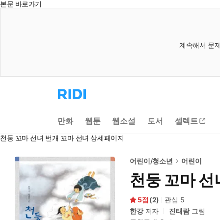
본문 바로가기
계속해서 문제
리
디
홈
으
만화
웹툰
웹소설
도서
셀렉트
로
이
천둥 꼬마 선녀 번개 꼬마 선녀 상세페이지
동
어린이/청소년
어린이
천둥 꼬마 선
5
(
2
)
관심
5
한강
저자
진태람
그림