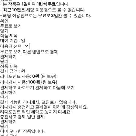
- 본 작품은
1일
마다
1
편씩 무료
입니다.
-
최근
10편
은 해당 이용권으로 볼 수 없습니다.
- 해당 이용권으로는
무료로
3일
간
볼 수 있습니다.
확인
무료로 보기
닫기
작품 제목
대여 기간 :
일
이용권 선택
무료로 보기
다른 방법으로 결제
결제하기
닫기
작품 제목
결제 금액 :
원
리디포인트 사용:
0
원
(
원 보유)
리디캐시 사용:
100
원
(
원 보유)
결제하고 바로보기
결제하고 다음에 보기
결제하기
닫기
결제 가능한 리디캐시, 포인트가 없습니다.
리디캐시 충전하고 결제없이 편하게 감상하세요.
리디포인트 적립 혜택도 놓치지 마세요!
충전하고 결제
일반 결제
결제하기
닫기
이미 구매한 작품입니다.
보기
닫기