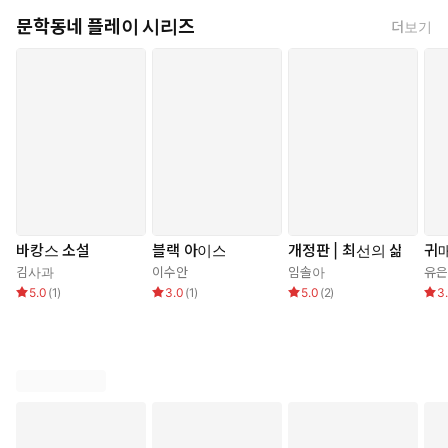
어린 요셉과 알고 지낸 적이 있는 부잣집 사모님. 한때 과외교사를
문학동네 플레이 시리즈
더보기
자임해 요셉과 매우 가깝게 지냈지만, 순간의 욕망을 주체하지 못하
여 요셉을 향한 마음을 들키고 말았다. 요셉이 경멸 어린 얼굴로 안
나에게 남긴 마지막 말은 ‘아줌마’. 그 말로 인해 안나는 점점 마음의
병을 키워간다. 요셉을 향한 집착과 오기를 버리지 못하고 요셉과
재회할 계획을 세운 뒤, 자신의 목적을 이루기 위해 공범을 모은다.
희애
“나는 그냥 모든 걸 되돌리고 싶을 뿐이야.
처음으로, 세상에 나랑 요셉 둘만 있던 때로 돌아가고 싶을 뿐이
야.”
바캉스 소설
블랙 아이스
개정판 | 최선의 삶
귀
요셉의 친모. 젊은 시절 안나의 집에서 가정부로 일하다가 안나의
김사과
이수안
임솔아
유
이웃에 의해 요셉을 임신하게 되었다. 안나의 집에서 쫓겨나 홀로
5.0
(
1
)
3.0
(
1
)
5.0
(
2
)
3
키운 요셉마저 친부에게 빼앗긴 후 죽음과 다름없는 삶을 살았다. 모
성애를 마음껏 쏟아내고 싶은 욕구와 생의 마지막 순간에 기댈 자식
이 없다는 허무감에 빠져 있던 그녀는 안나의 무모한 제안에 매료된
다.
나미