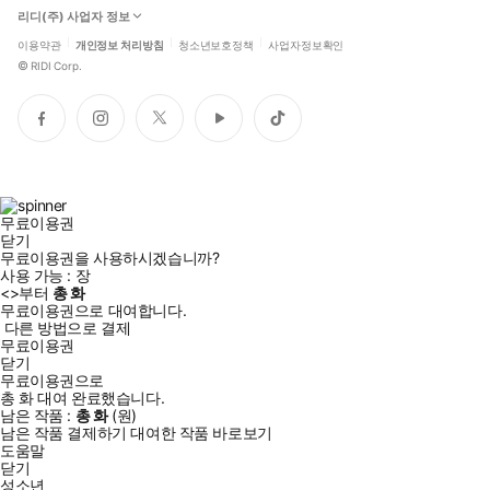
리디(주) 사업자 정보
이용약관
개인정보 처리방침
청소년보호정책
사업자정보확인
©
RIDI Corp.
페
인
트
유
틱
이
스
위
튜
톡
스
타
터
브
북
그
램
무료이용권
닫기
무료이용권을 사용하시겠습니까?
사용 가능 :
장
<
>부터
총
화
무료이용권으로 대여합니다.
다른 방법으로 결제
무료이용권
닫기
무료이용권으로
총
화
대여 완료했습니다.
남은 작품 :
총
화
(
원)
남은 작품 결제하기
대여한 작품 바로보기
도움말
닫기
성소년