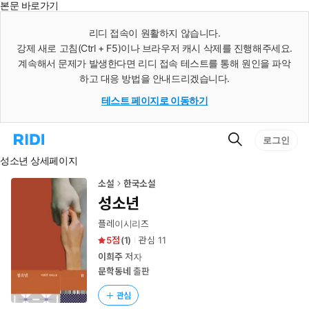
본문 바로가기
인
스
리디 접속이 원활하지 않습니다.
턴
강제 새로 고침(Ctrl + F5)이나 브라우저 캐시 삭제를 진행해주세요.
트
검
계속해서 문제가 발생한다면 리디 접속 테스트를 통해 원인을 파악
색
하고 대응 방법을 안내드리겠습니다.
테스트 페이지로 이동하기
검
리
로그인
색
디
성소년 상세페이지
홈
으
로
소설
한국소설
이
성소년
동
플레이시리즈
5
(
1
)
관심
11
이희주
저자
문학동네
출판
관심