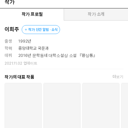
출되어 화제를 모은 이 장편소설에서 작가는 첫 장편 『환상통』에
작가
서 보여준 ‘아이돌을 향한 주체할 길 없는 사랑’이라는 주제를 전혀
다른 분위기로 새롭게 쓰는 데 성공했다. 『성소년』은 한 아이돌을
작가 프로필
작가 소개
각자의 방식으로 너무나 사랑한 나머지 ‘흑화’하기에 이른 네 여자
의 납치극을 따라가는 범죄소설이다. 용납될 수 없는 행위를 저질러
이희주
작가 신간 알림 · 소식
파멸에 이를지언정, 단 한 번 극강의 쾌락을 맛보고야 말겠다는 여
자들의 광기와 욕망이 유려한 심리묘사를 거치며 읽는 이의 이성마
출생
1992년
저 압도하기에 이른다.
학력
중앙대학교 국문과
이희주는 결코 아름답다고만은 할 수 없는 사랑의 본성에 대해 꾸준
데뷔
2016년 문학동네 대학소설상 소설 『환상통』
히 말해온 작가이기도 하다. 『환상통』에서는 아이돌 팬의 심리를
2021.11.02
업데이트
깊이 탐구하는 동시에 그들의 열성적인 활동을 생생히 기록하여 당
사자들의 뜨거운 지지를 받았으며, 연작소설 『사랑의 세계』에서
작가의 대표 작품
더보기
는 일방향적인 관계에서 예민하게 감각되는 위계와 그에 따라오는
어지러운 정념을 숨김없이 묘사하여 인간 내면의 불순하고 복잡한
일면을 드러내 보였다.
이처럼 이희주가 그리는 사랑은 말끔하게 단순화된 하트 이모티콘이
아니라, 세밀화풍으로 모사한 심장의 형태에 가깝다. 핏줄과 지방이
달라붙은 근육 주머니처럼 거칠고, 징그럽고, 뜨거운 사랑이라는 감
정을 있는 그대로 표현하는 작업을 통해 이희주는 자신의 작품세계
를 유일무이한 공간으로 만들어가고 있다.