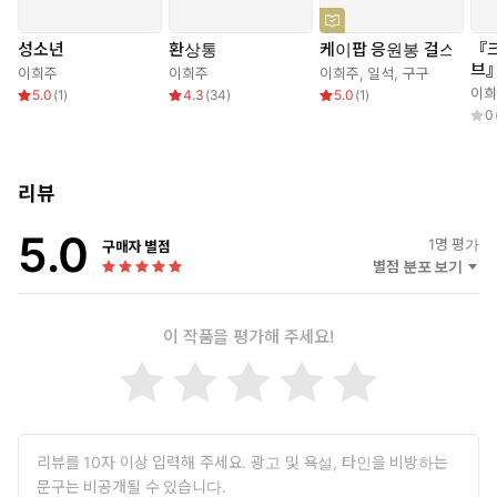
성소년
환상통
케이팝 응원봉 걸스
『크
멀리서만 바라보아야 했던 아이돌 스타 ‘요셉’
브
이희주
이희주
이희주
,
일석
,
구구
멘
그를 손에 쥐고 향유하려는 여자들의 질주가 시작된다
이희
5.0
(
1
)
4.3
(
34
)
5.0
(
1
)
0
인기 아이돌 ‘요셉’이 자취를 감춘 후 이십 년이 지난 현재, 여전히 요
셉을 잊지 못한 이들이 한자리에 모인다. 대상이 사라져도 꺼지지 않
리뷰
는 감정을 나누던 그들 앞에 한 여자가 나타난다. 요셉을 알기에는
너무 젊은 만큼 더없이 진지해 보이는 그녀는 이제 요셉에게 일어난
5.0
1
명 평가
일을 직면할 때가 되었다고 말한다. 그녀의 말을 신호로 소설은 90
구매자 별점
별점 분포 보기
년대 말, 세간을 들썩이게 한 범죄사건의 현장 속으로 흘러들어가는
데……
이 작품을 평가해 주세요!
소년(요셉)
“여자들은 위험하다. 그는 그런 답을 내렸다.
그 판단에서 도출할 수 있는 행동은 한시라도 빨리 이곳을 탈출하는
것뿐이었다.”
장맛비로 고립된 산장에서 기억을 잃은 채 눈을 뜬 소년. 그는 모종
의 사고로 몸을 움직이지 못한 채 모르는 여자들에게 간병을 받으며