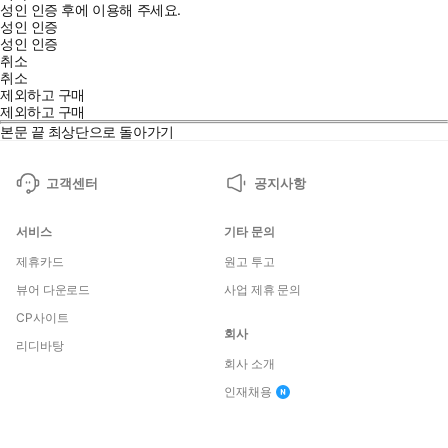
성인 인증 후에 이용해 주세요.
성인 인증
성인 인증
취소
취소
제외하고 구매
제외하고 구매
본문 끝
최상단으로 돌아가기
고객센터
공지사항
서비스
기타 문의
제휴카드
원고 투고
뷰어 다운로드
사업 제휴 문의
CP사이트
회사
리디바탕
회사 소개
인재채용