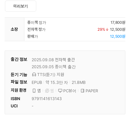
미리보기
종이책 정가
17,800원
소장
전자책 정가
29
%↓
12,500원
판매가
12,500원
출간 정보
2025.09.08
전자책 출간
2025.09.05
종이책 출간
듣기 기능
TTS(듣기)
지원
파일 정보
EPUB
약 15.3만 자
21.8MB
지원 환경
PC뷰어
PAPER
앱
웹
ISBN
9791141613143
UCI
-