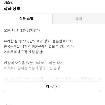
성소년
작품 정보
작품 소개
목차
오늘, 내 최애를 납치했다
유려한 심리묘사, 압도적인 광기, 불온한 에너지
한국문학을 세계의 최전선에서 알리고 있는 작가
이희주의 대표작 개정 출간!
심장의 모양을 있는 그대로 그리는 작가,
이희주가 말하는 사랑의 광기 어린 본성
2016년 장편소설 『환상통』으로 데뷔하며 눈부신 잠재력을 보여
준 소설가 이희주의 야심작 『성소년』이 문학동네 플레이 시리
더보기
즈로 개정 출간되었다. “『버터』(유즈키 아사코)의 어두운 충동
과 『미저리』(스티븐 킹)의 숨막히는 긴장감을 결합한 작품”이라
평가받으며 대형 출판그룹인 미국 하퍼콜린스, 영국 팬 맥밀런에 수