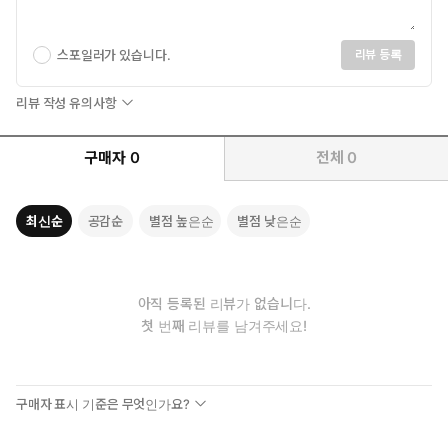
지낸다. 자신을 구해준 여자들에게 고마워하지만 때로는 여자들의
손길에서 노골적인 욕망을 느끼고 진저리를 치기도 한다. 그가 진심
으로 호감을 나눌 수 있는 상대는 아름다운 외모의 ‘미희’뿐이다. 어
스포일러가 있습니다.
리뷰 등록
느 날 여자들에게서 위험을 감지한 소년은 산장을 탈출하려 한다. 산
장 안의 여자들에게, 독자에게 오로지 객체로서만 기능하던 소년이
리뷰 작성 유의사항
갇혀 있던 방에서 뛰쳐나온 순간, 그의 눈앞에 기괴한 장면이 펼쳐진
다.
구매자
0
전체
0
미희
“남은 건 왕자의 키스뿐이었다.
최신순
공감순
별점 높은순
별점 낮은순
잡는다. 미희는 이를 갈며 생각했다. 요셉을 잡는다.”
불행한 가정에서 자라 엄마를 사랑하는 법보다 불쌍해하는 법을
먼저 배운 여성. 희망 없는 따분한 일상을 보내다가 요셉을 알게
된 후 모든 시간을 요셉에게 쏟아붓는다. 다른 팬들에게 견제당하
아직 등록된 리뷰가 없습니다.
면서도 요셉의 사생활까지 지켜보던 미희는 우연히 ‘안나’와 붙어
첫 번째 리뷰를 남겨주세요!
다니게 되고, 안나가 계획한 범죄에 가담하기로 결심한다. 요셉과
맺어져 지긋지긋한 길바닥 생활을 청산하기 위해.
구매자 표시 기준은 무엇인가요?
안나
“갈 땐 가더라도 요셉, 마지막으로 너는 한번 안고 가야지.”