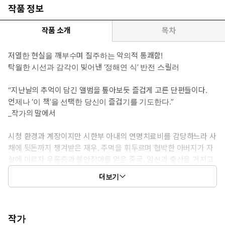
작품 정보
작품 소개
목차
저열한 현실을 깨부수며 질주하는 악의적 통쾌함!
탁월한 시선과 감각이 빚어낸 ‘정해연 식’ 반전 스릴러
“지난날의 추억이 담긴 앨범을 톺아보듯 즐겁게 고른 단편들이다.
언제나 ‘이 책’을 선택한 당신이 즐겁기를 기도한다.”
_작가의 말에서
시청 환경과 계장이지만 시한부 아내의 연명치료비를 감당하느라 사
채에 뒷돈까지 챙겨받은 재우. 주먹을 휘두르며 협박한 아버지가 자
살에 이르자 우울증과 불안장애를 얻은 종국. 임신과 출산을 거치고
도 여전히 아름다워야만 하는 쇼닥터, 수정. 반복된 선택의 실패 끝
더보기
에 인생이 벼랑 끝에 몰린 남자, 준구.
네 가지 장르, 네 가지 재미를 제공하는 정해연 작가의 엔터테인
먼트 스릴러 걸작선!
작가