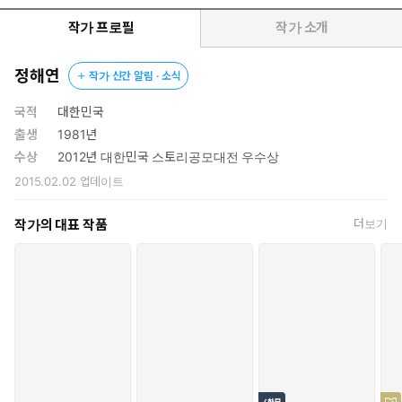
“그래, 분명 그때였다.
작가 프로필
작가 소개
인생을 송두리째 바꿔버릴 수도 있었던 갈림길에서 잘못된 선택을
했던 것이.”
정해연
작가 신간 알림 · 소식
경악의 반전 스릴러 『홍학의 자리』, 보기 드문 특수 설정 스릴러
국적
대한민국
『못 먹는 남자』, 액션, 범죄, 블랙 유머가 완벽한 삼중주를 이루는
출생
1981년
『2인조』에 더해 드라마화된 『유괴의 날』을 포함한 ‘날 시리즈’
수상
2012년 대한민국 스토리공모대전 우수상
등으로 출간하는 작품마다 독자와 평단의 주목을 받는 정해연 작가
2015.02.02
업데이트
의 강렬한 신작. 『불빛 없는 밤의 도시』는 엘릭시르에서 출간하는
정해연 작가의 첫번째 소설집으로, 모든 단편이 인상적인 설정과 주
작가의 대표 작품
더보기
저하지 않는 전개, 예상치 못한 곳에서 치고 들어오는 반전을 품고
서 이야기의 한계를 향해 질주한다.
정해연 작가는 저열한 인물들의 불유쾌한 심리 전반을 끈덕지게 따
라붙으며, 독자가 예상치 못한 진실과 마주하도록 유도하는 이야기
를 집필해왔다. 특히 단편소설에서는 현실적인 악의로 똘똘 뭉친 인
물들을, 작가 특유의 집요하리만치 세심하게 짜여진 설계로 무참히
깨부순다. 언뜻 무의미한 듯 정교하게 소설 곳곳에 내리깔린‘정해연
식’ 반전을 위한 포석은, 이번에는 별거 없다고 갸웃거릴 때쯤이 되
어서야 읽는 이의 뒤통수를 강렬하게 치고 지나간다. 신작 『불빛