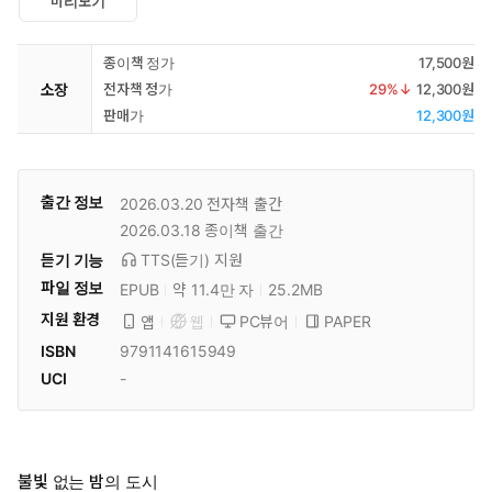
미리보기
종이책 정가
17,500원
소장
전자책 정가
29
%↓
12,300원
판매가
12,300원
출간 정보
2026.03.20
전자책 출간
2026.03.18
종이책 출간
듣기 기능
TTS(듣기)
지원
파일 정보
EPUB
약 11.4만 자
25.2MB
지원 환경
PC뷰어
PAPER
앱
웹
ISBN
9791141615949
UCI
-
불빛 없는 밤의 도시