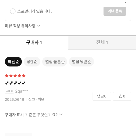
력이 된다.
표제작이자 맨 앞에 배치된 「불빛 없는 밤의 도시」의 주인공, 재
스포일러가 있습니다.
리뷰 등록
우는“매일이 똑같은 것을 좋아”하지만 도무지 그게 안 되어 결국
자신의 일상을 스스로 파괴하고 마는 인물이다. 여러 상황과 시점
리뷰 작성 유의사항
이 삽시간에 배치되며 진행되는 이 단편은 재우가 처한 더없이 끔
찍한 상황, 그에 저항하지 않고 오히려 끝없는 수렁으로 걸어들어
구매자
1
전체
1
가는 와중 면피용으로 늘어놓는 자기변명, 그로 인해 스스로 손에
묻힌 타인의 피가 마지막을 장식할 정도로 호락호락하게 끝나지
않는다는 점에서 반전 스릴러의 또다른 가능성을 탐색한다. 자신
최신순
공감순
별점 높은순
별점 낮은순
이 아버지에게 폭력과 폭언을 쏟아부어 음독자살하게 만들었다는
죄악감에서 벗어나지 못해 정상적인 사회생활이 어려울 정도로
병들어버린 「보름」의 종국은 자신을 버리고 떠난 어머니와 있
💕💕💕💕💕
는 줄도 몰랐던 배다른 동생을 함께 조우한 것을 계기로 한번 알면
2qa***
이전으로 돌아갈 수 없을 정도로 끔찍한 진실에 직면한다. 5년 전
댓글
0
0
2026.06.16
신고
차단
이미 죽었는데도 종국에게만 계속 보인다는 아버지의 망령이 도
대체 어떤 의미를 가졌는지가 밝혀지는 순간, 독자가 파악해뒀던
선과 악은 완전히 전복되며, 호러와 스릴러는 큰 위화감 없이 접붙
구매자 표시 기준은 무엇인가요?
는다.
앞선 두 작품과는 달리 이후의 내용과 어떤 연관성이 있는 건지
를 쉽사리 가늠하기 어려운 우발적 살인 사건이 장식하는 「아름