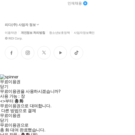
인재채용
리디(주) 사업자 정보
이용약관
개인정보 처리방침
청소년보호정책
사업자정보확인
©
RIDI Corp.
페
인
트
유
틱
이
스
위
튜
톡
스
타
터
브
북
그
램
무료이용권
닫기
무료이용권을 사용하시겠습니까?
사용 가능 :
장
<
>부터
총
화
무료이용권으로 대여합니다.
다른 방법으로 결제
무료이용권
닫기
무료이용권으로
총
화
대여 완료했습니다.
남은 작품 :
총
화
(
원)