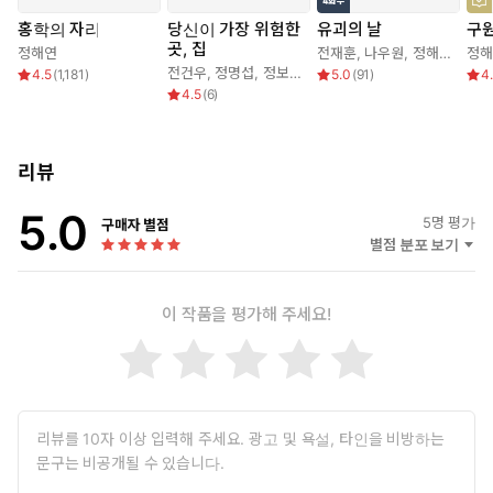
없는 밤의 도시』는 상식적 믿음을 깨부수는 정해연 작가 특유의 파
홍학의 자리
당신이 가장 위험한
유괴의 날
구원
괴적 반전이 가득하다. 『홍학의 자리』 이후, 한국 장르문학의 새
곳, 집
정해연
전재훈
,
나우원
,
정해연
정해
로운 지표로 떠오른 정해연 작가가 그러모은 어둑한 즐거움의 재미
전건우
,
정명섭
,
정보라
,
정해연
4.5
(
1,181
)
5.0
(
91
)
4
4.5
(
6
)
를 이번 소설집을 통해 만끽하시길 바란다.
‘현실적 빌런’들에게 들이닥치는 파괴적 반전
리뷰
“막을 수 있는 일? 살의라는 건 당사자가 아니면 일이 벌어지고
나서야 타인이 인식하는 겁니다.
5.0
5
명 평가
그럼 뭘 해야 할까요? 괜히 책임 떠넘길 곳 찾는 게 아니라, 살인자를
구매자 별점
별점 분포 보기
밝혀야죠.”
한국 스릴러의 살아 있는 전설, 정해연 작가의 신작 소설집 『불빛
이 작품을 평가해 주세요!
없는 밤의 도시』가 엘릭시르에서 출간되었다. 여러 창구를 통해 항
상 즐거움을 가장 중요시한다고 밝혀온 작가는 이번 소설집에서도
변함없이 특기인 파격적인 설정과 뒷골을 서늘하게 만드는 반전을
서슴없이 내보이는 네 편의 작품을 손수 골라내고, 배치했다. 네 단
편의 주인공은 모두 ‘현실적인 수준에서 불쾌하다’는 의미로 비슷한
인간상이고, 그렇기에 모조리 예상치 못한 난관을 맞이한 끝에 파멸
한다. 바로 그것이 이 소설집에 포함된 모든 단편의 재미이자 추동