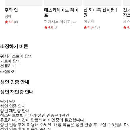
다. 한국 스릴러 사상 기록적인 흥행을 이루어낸 『홍학의 자리』
주와 연
매스커레이드 라이
신 퇴마록 신세편 1
긴키
이후에도 변함없이 재미있는 이야기를 들고 독자와 다시 만나며 몇
프
권
장소
청예
번이고 전설이 죽지 않았음을 다시 증명해내는 작가의 끝없는 저력
번째
히가시노 게이고
,
김은모
이우혁
세
5.0
(
6
)
은 바로 여기에서 드러난다.
4.8
(
6
)
4.3
(
43
)
4
소장하기 버튼
위시리스트에 담기
카트에 담기
선물하기
소장하기
성인 인증 안내
성인 재인증 안내
닫기
닫기
성인 인증 안내
성인 재인증 안내
청소년보호법에 따라 성인 인증은 1년간
유효하며, 기간이 만료되어 재인증이 필요합니다.
성인 인증 후에 이용해 주세요.
해당 작품은 성인 인증 후 보실 수 있습니다.
성인 인증 후에 이용해 주세요.