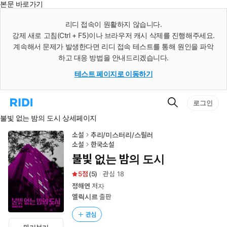
본문 바로가기
인
스
리디 접속이 원활하지 않습니다.
턴
강제 새로 고침(Ctrl + F5)이나 브라우저 캐시 삭제를 진행해주세요.
트
검
계속해서 문제가 발생한다면 리디 접속 테스트를 통해 원인을 파악
색
하고 대응 방법을 안내드리겠습니다.
테스트 페이지로 이동하기
검
리
로그인
색
디
불빛 없는 밤의 도시 상세페이지
홈
으
로
소설
추리/미스터리/스릴러
이
소설
한국소설
동
불빛 없는 밤의 도시
5
(
5
)
관심
18
정해연
저자
엘릭시르
출판
관심