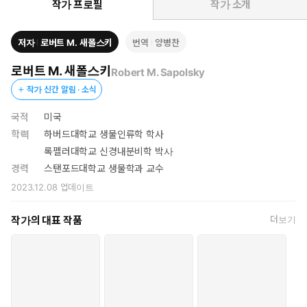
동』에서 인간이 때로 왜 최선의 행동을 하고, 왜 최악의 행동을
작가 프로필
작가 소개
하는지, 그에 영향을 미친 것은 무엇인지에 관한 질문을 신경생
물학적 관점에서 다뤘다. 이 논의의 연장선상에서 그는 인간의
저자
로버트 M. 새폴스키
번역
양병찬
행동과 생각을 결정하는 문제에 대한 또다른 논쟁을 다루는데, 바
로 ‘자유의지’다. 과연 인간에게는 특정 행동을 지시하는 별도의
로버트 M. 새폴스키
Robert M. Sapolsky
자아나 의식이 존재하는가?
작가 신간 알림 · 소식
오랫동안 과학계와 철학계에서 ‘결정론’과 ‘자유의지’를 둘러싼 논쟁
―세계는 자연법칙에 따라 특정하게 결정된 것인지 아닌지, 또한 인
국적
미국
간의 행동이 유전과 환경의 지배에 따라 결정되는 것인지, 순전히
학력
하버드대학교 생물인류학 학사
자유의지에 따른 것인지―은 지속되었으며, 이는 학계는 물론 종교
록펠러대학교 신경내분비학 박사
와 사법 분야에서도 깊이 다뤄진 주제다. 또한 자연과학이 발전하면
경력
스탠포드대학교 생물학과 교수
서 ‘리벳 실험’의 결과를 두고 과연 이를 자유의지 부존재 증명으로
2023.12.08
업데이트
인정할지의 문제는 뇌과학과 심리학의 뜨거운 감자였다. 지속된 논
쟁 속에서 현재는 대체로 ‘양립주의’가 주류를 이루는데, 즉 ‘인간의
작가의 대표 작품
더보기
행동은 결정론을 따르지만 자유의지도 있다’는 것이다. 하지만 새폴
스키는 이러한 입장이 환상일 뿐이며, 자유의지란 ‘생물학적 착각’일
뿐임을 방대한 과학적 탐구를 바탕으로 논증한다.
이 책의 전반부는 생물학적 이론 틀을 근거로 자유의지가 없다는 점
을 주장하며, 후반부에는 자유의지가 없다는 입장을 개인적·사회적
으로 수용할 때의 논란을 다룬다. 과연 ‘자유의지에 대한 믿음’ 없이