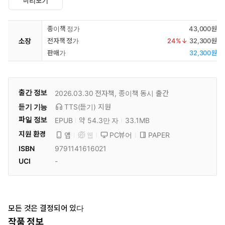
미리보기
종이책 정가
43,000원
소장
전자책 정가
24
%↓
32,300원
판매가
32,300원
출간 정보
2026.03.30
전자책, 종이책 동시 출간
듣기 기능
TTS(듣기)
지원
파일 정보
EPUB
약 54.3만 자
33.1MB
지원 환경
PC뷰어
PAPER
앱
웹
ISBN
9791141616021
UCI
-
모든 것은 결정되어 있다
작품 정보