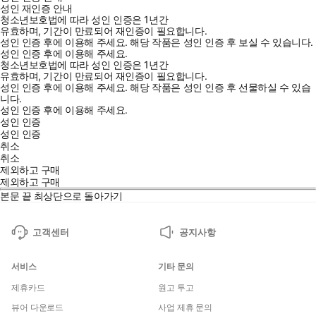
성인 재인증 안내
청소년보호법에 따라 성인 인증은 1년간
나는 당신의 PFC가 진화한 과정을 다루면서 ‘진화한 유전자’와 ‘그
유효하며, 기간이 만료되어 재인증이 필요합니다.
유전자가 뇌에서 코딩하는 단백질’과 ‘어린 시절의 환경과 경험이 이
성인 인증 후에 이용해 주세요.
해당 작품은 성인 인증 후 보실 수 있습니다.
성인 인증 후에 이용해 주세요.
러한 유전자와 단백질의 조절을 어떻게 변화시켰는지’에 대해 이야
청소년보호법에 따라 성인 인증은 1년간
기했다. 당신의 PFC를 지금 이 순간까지 이끌어온 꼬리에 꼬리를
유효하며, 기간이 만료되어 재인증이 필요합니다.
성인 인증 후에 이용해 주세요.
해당 작품은 성인 인증 후 선물하실 수 있습
무는 영향 사이에 자유의지가 끼어들 틈은 한 군데도 없다.
니다.
_ 「4장 강인한 의지력: 그릿의 신화」, 158쪽
성인 인증 후에 이용해 주세요.
물리학은 자유의지의 구원투수인가?
성인 인증
성인 인증
카오스이론에서 창발적 복잡성, 양자 불확정성까지…
취소
자유의지의 선봉대에 선, 현대물리학 이론에 대한 반격
취소
제외하고 구매
제외하고 구매
1~4장이 뇌과학, 신경생물학에 주요하게 기반을 두고 전개된다면,
본문 끝
최상단으로 돌아가기
5~10장에서는 현대물리학 이론이 집중적으로 다뤄진다. 그는 자유
의지를 지지하는 입장의 과학자들이 근거로 삼는 현대의 세 가지
고객센터
공지사항
물리학 이론 영역―카오스이론, 창발적 복잡성, 양자역학―을 차례
로 격파한다.
먼저 ‘카오스이론’. 카오스이론을 근거로 자유의지를 주장하는
서비스
기타 문의
이들은 생물학에서 예상치 못하게 복잡한 행동이 나온다면, 예측
제휴카드
원고 투고
이 불가능하며 따라서 결정론은 틀렸다고 주장한다. 하지만 새폴
뷰어 다운로드
사업 제휴 문의
스키는 예측이 불가하더라도 세계는 결정론적일 수 있으며, 예측