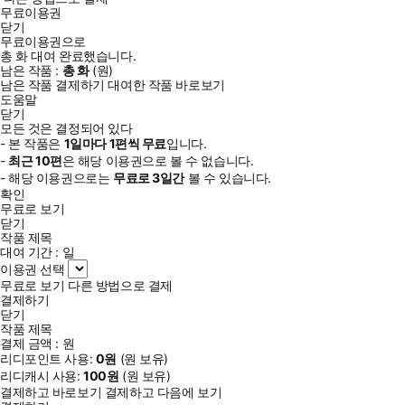
순한 방식으로 상호작용하는 수많은 단순한 구성 부품들을 상호작
무료이용권
닫기
용하도록 놓아두면 놀랍도록 적응적인 복잡성이 생겨난다. 하지만
무료이용권으로
구성 부품은 여전히 단순하며, 생물학적 제약을 뛰어넘어 자유의지
총
화
대여 완료했습니다.
남은 작품 :
총
화
(
원)
와 같은 마법적 요소를 담을 수는 없다. 벽돌은 우아하고 화려한 무
남은 작품 결제하기
대여한 작품 바로보기
언가가 되고 싶어할지 모르지만 언제나 벽돌로 남을 뿐이다. 그리
도움말
고 정말로 불확정적인 일은 훨씬 더 아래의 아원자 수준에서 일어나
닫기
모든 것은 결정되어 있다
는 것처럼 보인다. 하지만 그런 차원의 기이한 일이 행동에 영향을
- 본 작품은
1일
마다
1
편씩 무료
입니다.
미칠 정도로 위로 확산되기란 불가능하며, 게다가 ‘자유롭고 의지
-
최근
10편
은 해당 이용권으로 볼 수 없습니다.
적인 행위자’라는 개념이 무작위성에 기반한다면 문제가 생긴다.
- 해당 이용권으로는
무료로
3일
간
볼 수 있습니다.
확인
_「10.5장 간주곡」, 298~299쪽
무료로 보기
닫기
작품 제목
마지막은 양자역학이다. 양자역학 논의에서 물질계의 무작위성은
대여 기간 :
일
결정론과 배치되는 듯하지만, 새폴스키의 시각에서 무작위적으로
이용권 선택
움직인다는 이유로 자유의지가 있다고 말하기는 어렵다. 또한 ‘양
무료로 보기
다른 방법으로 결제
결제하기
자 자유의지론자’들은 비고전물리학의 다양한 특징이 신경계의 많
닫기
은 구성 요소 사이에서 양자 사건을 조정할 수 있다는 주장하지만,
작품 제목
그는 이러한 양자 효과가 행동을 변화시킬 만큼 용솟음친다는 증거
결제 금액 :
원
리디포인트 사용:
0
원
(
원 보유)
는 없다고 단언한다. 이온과 같은 물질이 신경계의 이온채널이나 수
리디캐시 사용:
100
원
(
원 보유)
용체와 상호작용하는 방식에 양자 효과가 있으리라는 추측은 무리
결제하고 바로보기
결제하고 다음에 보기
라는 것이다.