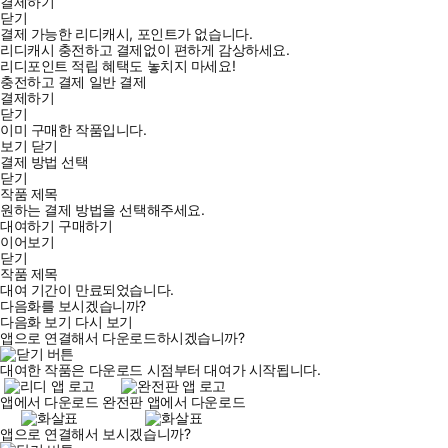
결제하기
닫기
새폴스키는 현대물리학 이론의 필수적이고도 까다로운 논의를
결제 가능한 리디캐시, 포인트가 없습니다.
풍성한 시각자료를 곁들여 능숙하고도 이해하기 쉽게 풀어가기
리디캐시 충전하고 결제없이 편하게 감상하세요.
리디포인트 적립 혜택도 놓치지 마세요!
에, 독자들은 고전물리학과 현대물리학의 핵심 논의를 따라가기
충전하고 결제
일반 결제
어렵지 않다. 『사이언스』 <월 스트리트 저널> 등 유수의 언론
결제하기
닫기
에서 “탁월하다”는 찬사를 아끼지 않은 이유다.
이미 구매한 작품입니다.
보기
닫기
결제 방법 선택
닫기
“우리는 변화를 일구어낸 경험이 있다”
작품 제목
자유의지가 없다면, 인간에게 윤리적 책임을 물을 수 있는가?
원하는 결제 방법을 선택해주세요.
대여하기
구매하기
개인에게 부당한 책임을 지우지 않는 사회를 향하여
이어보기
닫기
작품 제목
새폴스키의 주장을 따를 때의 우려 중 하나는 인간의 윤리를 어디
대여 기간이 만료되었습니다.
까지 물을 수 있는가 하는 것이다. “자유의지가 신화이고 우리의
다음화를 보시겠습니까?
행동이 우리가 책임질 수 없는 생물학적 운의 비도덕적 결과에 불
다음화 보기
다시 보기
앱으로 연결해서 다운로드하시겠습니까?
과하다면, 그냥 난동을 부린들 안 될 게 뭔가?” 자유의지 부재에
따른 도덕적 혼란을 고찰하는 과정에서 그는 자유의지에 대한 입
대여한 작품은 다운로드 시점부터 대여가 시작됩니다.
장 차를 보이는 이들뿐 아니라 무신론자들의 부도덕함에 대한 연
앱에서 다운로드
완전판 앱에서 다운로드
구를 나란히 가져온다. ‘자유의지가 없다면 인간은 무책임한 존재
앱으로 연결해서 보시겠습니까?
로 전락할 따름인가?’ ‘무신론자들은 종교인들보다 반사회적 행