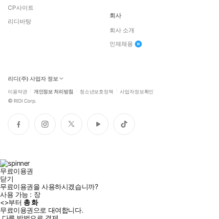
CP사이트
불가능성이 곧 ‘자유’는 아님을 지적한다. 즉 이유를 정확히 알 수
회사
없다고 혼돈상태가 갑자기 발생했다고 보기는 어렵고, 복잡성 아
리디바탕
회사 소개
래에도 물리법칙이 면면히 작동하고 있다는 것이다. 다시 거북이
의 비유를 들자면 “당신을 지탱하는 두 개의 거북이 탑 중 어느
인재채용
쪽이 맨 아래까지 이어졌는지 알 수 없다고 해서 당신이 공중에
떠 있는 것은 아니”다.
두번째는 ‘창발적 복잡성’으로 이는 생물학적 시스템에서 그 구성
리디(주) 사업자 정보
요소가 무한히 반복되며 상호작용할 때 새로운 차원의 복잡성과
이용약관
개인정보 처리방침
청소년보호정책
사업자정보확인
최적화를 달성하는 것을 뜻한다. 군집을 이룬 꿀벌이나 개미들이
©
RIDI Corp.
먹이 장소에 대한 정보를 교환하는 데서 보이는 효율적 과정을 떠
올려보라. 창발적 복잡성은 마치 컴퓨터 과학자, 수학자, 도시계
페
인
트
유
틱
획가가 달성하는 것과 맞먹는 수준의 새로움인데, 그렇다고 하여
이
스
위
튜
톡
스
타
터
브
이 과정에서 자유의지 지지론자들이 말하는 것처럼 생물학적 제
북
그
약을 뛰어넘는 ‘자유의지와 같은 마법’이 일어나는 것은 아니다.
램
“창발적으로 아무리 멋지더라도 개미 군집은 ‘개미 개체가 할 수
무료이용권
닫기
있는 일과 할 수 없는 일’의 제약을 받는 개미로, 뇌는 여전히 고
무료이용권을 사용하시겠습니까?
유의 기능을 수행하는 뇌세포로 이루어져 있기 때문이다.”
사용 가능 :
장
<
>부터
총
화
무료이용권으로 대여합니다.
카오스계의 모든 단계는 변덕이 아닌 결정론에 의해 이루어진다. 단
다른 방법으로 결제