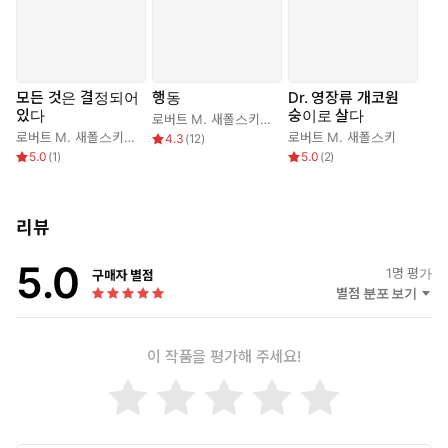
도 사회는 잘 돌아갈 수 있을까? 새폴스키는 되레 이 사실을 인정할
때 개인에게 부당한 책임을 씌우지 않을 수 있으며, 그러한 사회가
더 건설적이고 현실적인 해법을 내놓을 수 있다고 전망한다.
뇌과학·신경학·생물학·물리학 등 과학을 중심에 두면서도 사회·
모든 것은 결정되어
행동
Dr. 영장류 개코원
역사·문화 등 다양한 분야의 지식을 넘나들며 현재까지 인간의
있다
숭이로 살다
로버트 M. 새폴스키
,
김명남
의식과 행동을 둘러싼 학계의 성과를 총망라한 이 책은 이 시대
로버트 M. 새폴스키
,
양병찬
로버트 M. 새폴스키
4.3
(
12
)
인간 존재에 관한 가장 민감한 질문으로 우리를 초대한다. 자유
5.0
(
1
)
5.0
(
2
)
의지를 지지하는 과학자들이 근거로 삼는 세 가지 물리학 이론
영역―카오스이론, 창발적 복잡성, 양자역학―을 차례로 격파하
는 부분은 흥미진진하다. 무엇보다 〈뉴욕 타임스〉가 “제인 구
리뷰
달에 코미디언을 섞으면, 새폴스키처럼 글을 쓸 것”이라고 할 만
5.0
큼, 유머로 무장한 새폴스키의 글은 벽돌책 읽기의 허들을 가뿐
1
명 평가
구매자 별점
별점 분포 보기
히 넘는 경험을 선사한다. 페이지터너인 이 책의 마지막 장을 덮
을 무렵, 독자들은 뇌과학에 대한 이해뿐 아니라 타인을 보는 방
식의 변화와 사회 시스템의 개선에 대한 고민을 마주할 것이다.
이 작품을 평가해 주세요!
우리의 몸과 마음은 통제할 수 없는 생물학과
통제할 수 없는 환경이 상호작용한 결과일 따름이다!