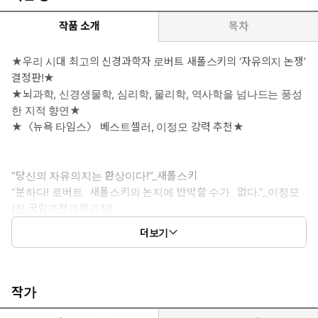
작품 소개
목차
★우리 시대 최고의 신경과학자 로버트 새폴스키의 ‘자유의지 논쟁’
결정판!★
★뇌과학, 신경생물학, 심리학, 물리학, 역사학을 넘나드는 풍성
한 지적 향연★
★〈뉴욕 타임스〉 베스트셀러, 이정모 강력 추천★
“당신의 자유의지는 환상이다!”_새폴스키
“분하다! 로버트 새폴스키의 논지에 반박할 수가 없다.”_이정모
(전 국립과천과학관장)
더보기
사회심리학자 조너선 하이트가 “인간 본성에 대한 탁월한 안내자”라
칭하고 신경의학자 올리버 색스가 “우리 시대 최고의 과학 저술
가”라 평한, 세계 최고의 신경과학자 로버트 M. 새폴스키의 신작
작가
『모든 것은 결정되어 있다』가 출간됐다. 새폴스키는 전작 『행