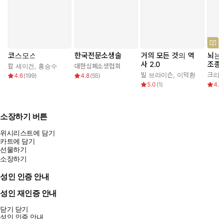
_「10.5장 간주곡」, 301~302쪽
한편 ‘자유의지가 존재하지 않는다’는 주장은 거부감을 불러일으킬
수 있으며, 인지과학자 데니얼 데닛의 입장을 지지하는 이들은 ‘그
릿’(강인한 의지력)을 들어 반박할지도 모른다. 하지만 새폴스키는
코스모스
한국전문소생술
거의 모든 것의 역
뇌는
사 2.0
조
자제력을 발휘하거나 노력하는 능력조차 생물학의 결과이며, 그릿
칼 세이건
,
홍승수
대한심폐소생협회
빌 브라이슨
,
이덕환
크리
4.6
(
199
)
4.8
(
55
)
또한 신화일 뿐이라고 지적한다. 자기조절능력, 충동조절능력을 관
5.0
(
1
)
4
장하는 뇌 영역은 전전두피질(PFC)인데 PFC는 생물학적 요소로
구성되며, PFC의 기능 또한 또한 앞서 언급한 대로 몇 초-몇 분-몇
시간-며칠-몇 년-몇천 년 전까지 꼬리에 꼬리를 물고 이어지는 일
소장하기 버튼
들의 결과물일 따름이기 때문이다. 결국 한 사람의 성취는 그가 가
위시리스트에 담기
진 생물학적 기계가 우연히 더 좋은 환경에서 원활하게 작동한 덕분
카트에 담기
일 뿐이며, 그 모든 것이 스스로 노력해서 얻은 특권은 아니다. 그렇
선물하기
다면 우리가 누군가의 성공을 상찬하는 것도 누군가의 실패에 가혹
소장하기
한 평가를 내리는 것도 부당하다. 바로 이 지점에서 새폴스키의 논
성인 인증 안내
의는 미국 사회에 팽배한 능력주의에 대한 비판과 이어진다. 자신은
다른 사람보다 더 우월하다고 느끼거나 특권의식을 가진 이들이 만
성인 재인증 안내
연한 세상을 원하지 않는다면, 개인의 그릿을 칭송하기보다 어떻게
닫기
닫기
더 많은 사람들에게 동기를 부여할 수 있을지 고민해야 한다.
성인 인증 안내