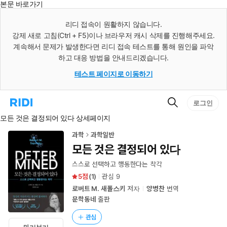
본문 바로가기
인
스
리디 접속이 원활하지 않습니다.
턴
강제 새로 고침(Ctrl + F5)이나 브라우저 캐시 삭제를 진행해주세요.
트
검
계속해서 문제가 발생한다면 리디 접속 테스트를 통해 원인을 파악
색
하고 대응 방법을 안내드리겠습니다.
테스트 페이지로 이동하기
검
리
로그인
색
디
모든 것은 결정되어 있다 상세페이지
홈
으
로
과학
과학일반
이
모든 것은 결정되어 있다
동
스스로 선택하고 행동한다는 착각
5
(
1
)
관심
9
로버트 M. 새폴스키
저자
양병찬
번역
문학동네
출판
관심