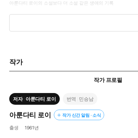
아룬다티 로이의 소설보다 더 소설 같은 생애의 기록
세계적인 작가 아룬다티 로이의 자전적 에세이 『어머니 내게 오
후 파이낸셜 타임스, 가디언, 『뉴요커』 『타임스 리터러리 서플
미도서 비평가협회상(NBCC) 회고록 부문을 수상하며 작품성을 널
2026 애니스필드-울프 도서상 최종 후보에 올랐다.
아룬다티 로이는 1997년 부커상 수상작 『작은 것들의 신』과
사회 참여적 논픽션 작가다. 30여 년 동안 자신이 아닌 바깥을 응
작가
to Me”는 비틀스의 유명한 노래 가사를 따온 것인데, 순리를 거
스트리트 저널)이라는 평가처럼 『어머니 내게 오시네』에는 카리
렬한 감정이 독창적이고도 아름다운 문장으로 세공된 이 책을 통해
작가 프로필
“어쩌면 나는 엄마의 죽음을 애도하는 딸이기보다는 가장 매혹적인
저자
아룬다티 로이
번역
민승남
식처이자 폭풍이었다.” (20쪽)
무일푼 미혼모가 한 인도 학교의 설립자가 되기까지,
아룬다티 로이
작가 신간 알림 · 소식
세상 가장 담대한 여성이던 어머니를 기억하기 위하여
출생
1961년
이 책은 어머니의 장례식에 참석하기 위해 인도로 향하는 비행기