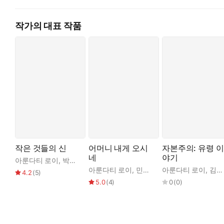
을 떠올리며, 어머니의 죽음에 슬퍼하는 아룬다티 로이를 이해하지
고 글로 써”온 작가다. 그녀가 “엄마의 마음을 헤아리고, 그녀의
작가의 대표 작품
을 하거나 하지 않을지 예측하려 애쓰”는 과정에서 소설가로 거
아 있기를 바란다. “그녀는 나의 안식처이자 폭풍”이기 때문이다.
사이의 깊은 틈을 메우기 위한 작업이었다.
“엄마에 대한 내 경험에 완전히 물들지 않은 렌즈를 통해 엄마를
다. 그리고 이제 이 미로는 엄마 없이 미궁 같은 자신을 이해해내야 
인도에 잔존하는 카스트 계급과 힌두교 전통 속에서, 가난한 시
작하고, 자신의 어머니를 등에 업은 오빠와의 법정 다툼 끝에 
자신의 유일한 재산이던 교육학 학사학위를 밑천 삼아 작은 학교
작은 것들의 신
어머니 내게 오시
자본주의: 유령 이
적인 친절, 투쟁적인 용기, 관대함, 사업 수완을 폭발적으로 발
네
야기
아룬다티 로이
,
박찬원
아룬다티 로이
,
민승남
아룬다티 로이
,
김지선
4.2
(
5
)
“엄마는 마피아처럼 대담하게 처신했다. (…) 나는 그녀가 그 
5.0
(
4
)
0
(
0
)
경이로운 광경이었다.” (16쪽)
한편, 아룬다티 로이와 그녀의 오빠는 어머니가 가진 또다른 문제적