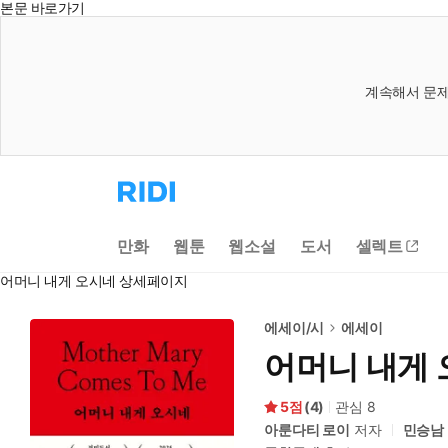
본문 바로가기
계속해서 문제
리
디
홈
으
만화
웹툰
웹소설
도서
셀렉트
로
이
어머니 내게 오시네 상세페이지
동
에세이/시
에세이
어머니 내게
5
(
4
)
관심
8
아룬다티 로이
저자
민승남