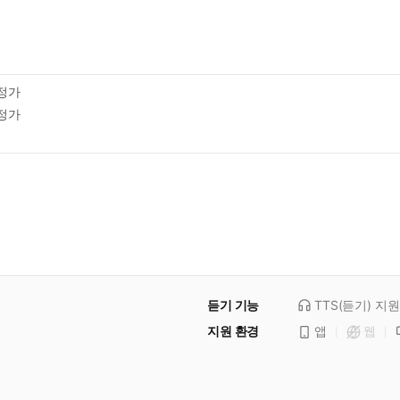
정가
정가
듣기 기능
TTS(듣기)
지원
지원 환경
앱
웹