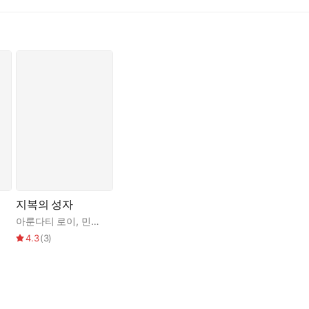
 못한다. 하지만 아룬다티 로이는 어머니의 “그런 슬픔, 그런 체계적
 관점에서 세상을 보고, 그녀를 받아들이고, 무엇이 그녀를 아프게 했
듭난 만큼, 어머니의 죽음은 자신의 가장 힘찬 엔진이 갑작스럽게 꺼진
 이 책은 자신의 가슴에 무수한 가시를 박아놓은 ‘어머니 메리 로이’와
 바라보자 한 여성으로서의 그녀를 존중하게 되었다. 그것이 나를 작
한다.” (19쪽)
리아 기독교인으로서 의지할 곳 없이 떠돌던 어머니 메리 로이는 전쟁
케랄라에 자리잡게 된다. 그 미혼모가 바로 현재에도 건재한 케랄라 코
를 열었고, 구습에 얽매이지 않는 진보적인 교육 이념을 펼치며 사람
지복의 성자
휘하며 운영에 열성을 다했다. 그 결과 그 작은 교실은 초중등학교 과
아룬다티 로이
,
민승남
4.3
(
3
)
작은 세계 안에서, 자기 전체—그녀의 모든 자아—를 위한 자리를 만들
 기질, 기벽, 무자비함, 잔혹함, 괴롭힘, 사납고 예측할 수 없는 성