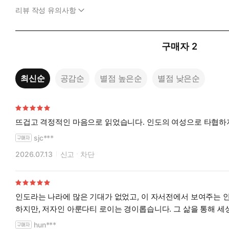
7년 만에 델리에서 딸을 만났을 때 메리 로이가 가져온 건 아룬
리뷰 작성 유의사항
에게 ‘렛 잇 비(순리에 따르라)’고 하지 않았던 사람. “이 나라
기심을 잃지 않았던 사람. 미치광이 같고, 예측 불가능하며, 자
있었음을 깨닫는다.
구매자
2
2022년 1월, 델리에서 아룬다티 로이는 어머니의 “정견 발표”
이 책은 어머니의 성대한 장례식 장면으로 끝난다. 그녀의 일생
최신순
공감순
별점 높은순
별점 낮은순
었던 한 사람은 말한다. “로이 여사는 아무것도 없는 곳에서 이 
보내며 다짐한다. 바람이 거세져도, 어깨를 펴야겠다고. 어머니 
소설가, 활동가, 열정적인 여성인 아룬다티 로이
뜨겁고 격정적인 마음으로 읽었습니다. 인도의 여성으로 타협하
걸작 『작은 것들의 신』을 탄생시킨 작가의 뿌리를 엿보다
sjc***
이 책을 통해 독자들은 아룬다티 로이의 대표작 『작은 것들의 
2026.07.13
신고
차단
신』에서 어떻게 변주되고 재탄생되었는지 발견하는 재미는 이 책의
작 G.는 소설 속의 다정한 삼촌이자 매력적인 인물 ‘차코’로 그
극과 얽히는 장대하면서도 신비로운 이야기를 써낼 수 있었던 것
인도라는 나라에 많은 기대가 없었고, 이 자서전에서 보여주는 
이 책의 번역가이자 『지복의 성자』를 우리말로 옮긴 민승남은 
하지만, 저자인 아룬다티 로이는 경이롭습니다. 그 삶을 통해 세
엄마 얼굴이 된다』 『가녀장의 시대』를 쓴 이슬아는 “인도 현대
hun***
국 최고의 작가들이 사랑한 ‘작가들의 작가’인 아룬다티 로이. 