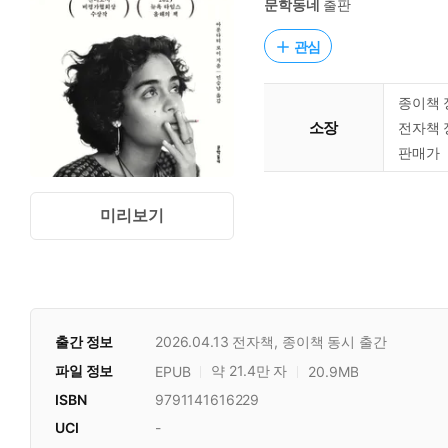
문학동네
출판
관심
종이책 
소장
전자책 
판매가
미리보기
출간 정보
2026.04.13
전자책, 종이책 동시 출간
파일 정보
약 21.4만 자
EPUB
20.9MB
ISBN
9791141616229
UCI
-