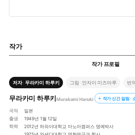
들에게 꾸준히 읽히고 있다.
안자이 미즈마루는 경쾌하고 청량한 일러스트로 사랑받아온 예술
보였다. 그중 「오후의 마지막 잔디」를 위해 그린 총 20점의 일
여름이었다. 그것도 흠뻑 반해버릴 만큼 멋진 여름. 하늘에는 하
새까맸다. 마지막 일을 하는 날 아침, 티셔츠와 반바지, 테니
작가
큰롤을 들으며 운전을 했다. 크리던스나 그랜드 펑크였던 것 같다.
그후 긴 시간을 지나 안자이 미즈마루 타계 10주기(2024년)를
작가 프로필
하는 한 남자의 이야기와 그 계절의 감각을 물씬 발산하는 그림이
저자
무라카미 하루키
그림
안자이 미즈마루
번
여름이었다. 그것도 흠뻑 반해버릴 만큼 멋진 여름.
발바닥에 느껴지는 시원한 초록빛 감촉을 즐겼다.
무라카미 하루키
작가 신간 알림 · 
Murakami Haruki
국적
일본
19살의 ‘나’는 여자친구와 여행을 가기 위해 한여름 아르바이트
출생
1949년 1월 12일
기로 한다. 다만 한 번만 더 일을 맡아달라는 사장의 부탁에 마
기계보다 수작업을 선호하는 나는 오랜 시간 공들여 잔디를 깎는
학력
2012년 하와이대학교 마노아캠퍼스 명예박사
풍기는 집주인도 신경쓰인다.
1975년 와세다대학교 영화연극과 학사