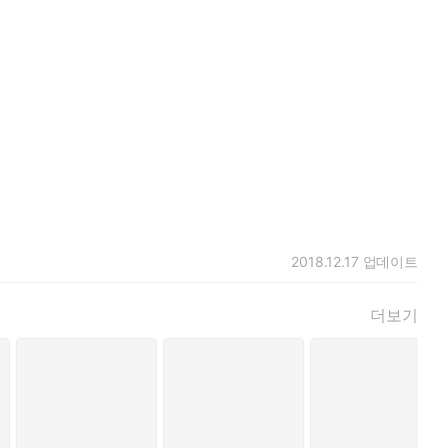
 끝나면 정원의 인상이 확 달라지는 것이다. 이건 정말 멋진 느낌
데 그녀가 나보다 3센티미터는 더 컸다. 어깨도 넓고, 꼭 뭔가
을 살 만한 얼굴은 아니었다. 짙은 눈썹과 네모진 턱에서는 일단
 일을 마친다. 여자친구 때문에 마음은 복잡했지만 그럼에도 차분
…… 잔디를 깎으며 보낸 여름, 유난히 선명하고 비현실적이었던
2018.12.17
업데이트
더보기