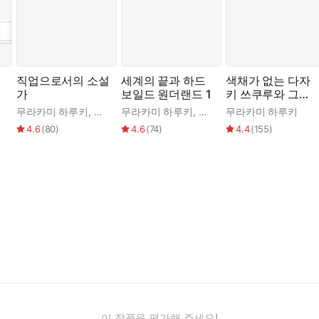
직업으로서의 소설
세계의 끝과 하드
색채가 없는 다자
가
보일드 원더랜드 1
키 쓰쿠루와 그가
윤옥
순례를 떠난 해
무라카미 하루키
,
양윤옥
무라카미 하루키
,
김난주
무라카미 하루키
4.6
(
80
)
4.6
(
74
)
4.4
(
155
)
이 작품을 평가해 주세요!