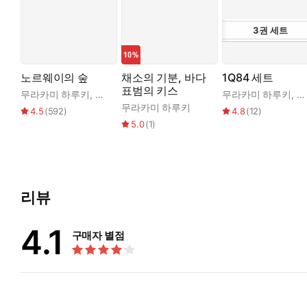
3
권
세트
노르웨이의 숲
채소의 기분, 바다
1Q84 세트
표범의 키스
무라카미 하루키
,
양억관
무라카미 하루키
,
양
무라카미 하루키
4.5
(
592
)
4.8
(
12
)
5.0
(
1
)
리뷰
4.1
구매자 별점