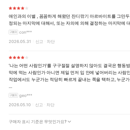
애인과의 이별 , 꼼꼼하게 해왔던 잔디깎기 아르바이트를 그만두
정되는 마지막에 대해서, 또는 자의에 의해 결정하는 마지막에 
con***
2026.05.31
신고
차단
‘나는 어떤 사람인가’를 구구절절 설명하지 않아도 결국은 행동방
막에 먹는 사람인가 아니면 제일 먼저 입 안에 넣어버리는 사람인
작업에서도 누군가는 적당히 빠르게 끝내는 쪽을 택하고, 누군가
무라카미 하루키의 <오후의 마지막 잔디> 속 주인공은 바로 그런
geo***
가지런한 풍경을 보고 있으면 분명 기분은 상쾌해진다. 하지만 동
2026.05.10
신고
차단
적극적으로 살고 싶지는 않은 사람. 어쩐지 하루키 소설 속 남자
열심히는 살지만 지나치게 의욕적이고 싶지는 않은 사람. 세상과 
구매자 표시 기준은 무엇인가요?
나 역시 그런 종류의 인간에 가까운 건 아닐까 싶었다.