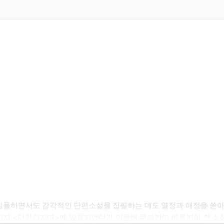
플하면서도 감각적인 단편소설을 집필하는 데도 열정과 애정을 쏟아왔
년 잡지 <다카라지마>에 발표되었다가 이듬해 무라카미 하루키의 첫 