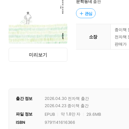
문학동네
출판
관심
종이책 
소장
전자책 
판매가
미리보기
출간 정보
2026.04.30
전자책 출간
2026.04.23
종이책 출간
파일 정보
약 1.8만 자
EPUB
29.6MB
ISBN
9791141616366