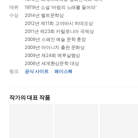
데뷔
1979년 소설 '바람의 노래를 들어라'
아무튼 나는 계속 잔디를 깎았다. 정원에는 대부분 잔디가 길게 자
수상
2014년 벨트문학상
이다. 마치 두툼한 구름이 싸악 걷히고 햇빛이 일대를 가득 채우는 듯
2012년 제11회 고야바시 히데오상
2011년 제23회 카탈로니아 국제상
세번째로 벨을 눌렀을 때 현관문이 천천히 열리더니 중년 여자가 
2009년 스페인 예술 문학 훈장
에 화가 난 것처럼 보였다. 나이는 대략 쉰 전후일까. 미인까지
2009년 마이니치 출판 문화상
말을 뱉으면 결코 무르는 법이 없을 듯한 고집스러움이 엿보였다. (
2009년 제24회 예루살렘상
2006년 세계환상문학 대상
내리쬐는 태양빛, 시원한 아이스커피와 라디오 음악, 그리고 우
링크
공식 사이트
페이스북
히 일을 마무리하고 떠나려는 그때, 집주인이 보여줄 게 있다며
하루, 그리고 이별을 통보받은 순간. 그 모든 나날을 품고서 나는
작가의 대표 작품