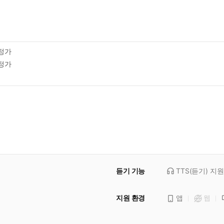
정가
정가
듣기 기능
TTS(듣기)
지원
지원 환경
앱
웹