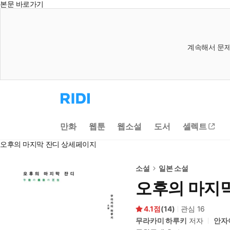
본문 바로가기
계속해서 문제
리
디
홈
으
만화
웹툰
웹소설
도서
셀렉트
로
이
오후의 마지막 잔디 상세페이지
동
소설
일본 소설
오후의 마지
4.1
(
14
)
관심
16
무라카미 하루키
저자
안자