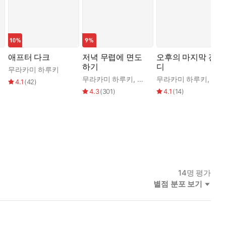
애프터 다크
저녁 무렵에 면도
오후의 마지막 잔
하기
디
무라카미 하루키
무라카미 하루키
,
권남희
무라카미 하루키
,
안자
4.1
(
42
)
4.3
(
301
)
4.1
(
14
)
14
명 평가
별점 분포 보기