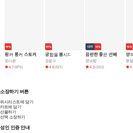
핑커 퐁커 스토커
궁합을 봅시다
음란한 좋은 선배
양의
또다른
김살구
양과람
문설
4.7
(
970
)
4.6
(
521
)
4.3
(
332
)
4
소장하기 버튼
위시리스트에 담기
카트에 담기
선물하기
선택 소장하기
성인 인증 안내