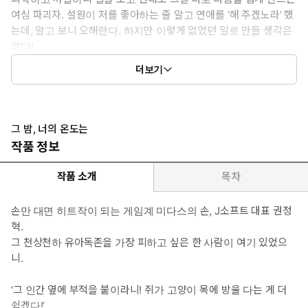
여심 파괴자. 설원이 저를 좋아하는 줄 알고 연애를 ‘해 주겠노라’ 했
는데, 알고 보니 오해란다. 하지만 이렇게 없었던 일로 만들 생각은
없다!
* 여자 주인공: 은설원(29) - J소프트 디자인팀의 팀장으로, 게임 디
더보기
자이너. 천상천하 유아독존 성격괴팍 권 대표가 어렵고 짜증 나고
재수 없다! 그러나 악연 같은 우연과 해프닝이 겹치고 겹쳐 그와 연
애 소동을 일으키는데…… 왜 자꾸 마음이 흔들리지?
* 이럴 때 보세요: 시련을 딛고 이겨내는 진한 사랑이야기가 필요할
그 밤, 너의 온도는
때
작품 정보
* 공감 글귀: “얼마든지요. 기다리는 건 내가 제일 잘하는 거니까.”
작품 소개
목차
손만 대면 히트작이 되는 게임계 미다스의 손, J소프트 대표 권정
혁.
그 천상천하 유아독존을 가장 피하고 싶은 한 사람이 여기 있었으
니.
‘그 인간 옆에 부적을 붙이라니! 쥐가 고양이 목에 방울 다는 게 더
쉽겠다!’