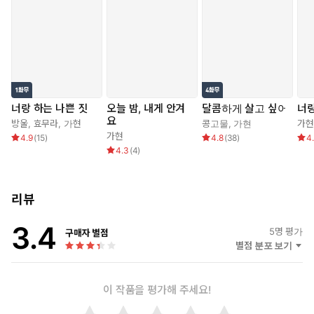
“지…… 지금, 뭐 한 겁니까?”
설원은 결심했다. 이 분란의 씨앗을 삼켜서 없애 버리기로!
이어지는 끈질긴 추궁에도 입을 꾹 다문 설원.
급기야 권 대표는 말도 안 되는 결론을 내리고 마는데…….
“그거 혹시…… 러브레터입니까?”
너랑 하는 나쁜 짓
오늘 밤, 내게 안겨
달콤하게 살고 싶어
너랑
“네에에─?!”
요
방울
,
효무라
,
가현
콩고물
,
가현
가현
“……뭐, 좋습니다. 우리 만나 봅시다.”
가현
4.9
(
15
)
4.8
(
38
)
4
4.3
(
4
)
아니, 이게 아닌데. 뭐 이런 결론이 다 있어?!
황당한 오해로 시작된 이 연애, 그 행방은……?
리뷰
일러스트 ⓒ 팻녹
3.4
5
명 평가
구매자 별점
별점 분포 보기
이 작품을 평가해 주세요!