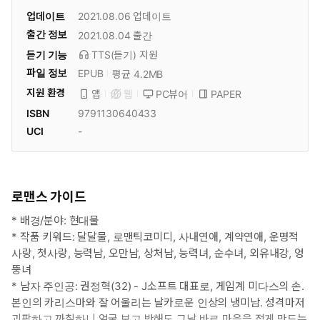
업데이트
2021.08.06
업데이트
출간 정보
2021.08.04
출간
듣기 기능
TTS(듣기)
지원
파일 정보
EPUB
평균 4.2MB
지원 환경
PC뷰어
PAPER
앱
웹
ISBN
9791130640433
UCI
-
로맨스 가이드
* 배경/분야: 현대물
* 작품 키워드: 달달물, 로맨틱코미디, 사내연애, 계약연애, 운명적
사랑, 첫사랑, 능력남, 오만남, 상처남, 능력녀, 순수녀, 외유내강, 엉
뚱녀
* 남자 주인공: 권정혁(32) - J소프트 대표로, 게임계 미다스의 손.
본인의 카리스마와 잘 어울리는 날카로운 인상의 냉미남. 성격마저
괴팍하고 까칠하니 얼굴 보고 반해도 그날 바로 마음을 접게 만드는