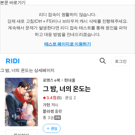
본문 바로가기
인
스
리디 접속이 원활하지 않습니다.
턴
강제 새로 고침(Ctrl + F5)이나 브라우저 캐시 삭제를 진행해주세요.
트
검
계속해서 문제가 발생한다면 리디 접속 테스트를 통해 원인을 파악
색
하고 대응 방법을 안내드리겠습니다.
테스트 페이지로 이동하기
검
리
로그인
색
디
그 밤, 너의 온도는 상세페이지
홈
으
로
로맨스 e북
현대물
이
그 밤, 너의 온도는
동
3.4
(
5
)
관심
2
가현
저자
블라썸
출판
총 3권
관심