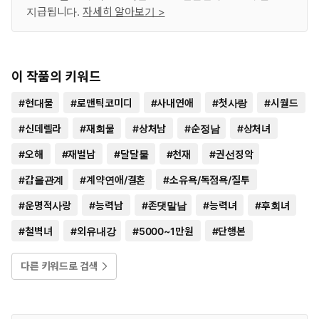
지급됩니다.
자세히 알아보기 >
이 작품의 키워드
#
현대물
#
로맨틱코미디
#
사내연애
#
첫사랑
#
시월드
#
신데렐라
#
재회물
#
상처남
#
순정남
#
상처녀
#
오해
#
재벌남
#
달달물
#
천재
#
권선징악
#
갑을관계
#
계약연애/결혼
#
소유욕/독점욕/질투
#
운명적사랑
#
능력남
#
존댓말남
#
능력녀
#
후회녀
#
철벽녀
#
외유내강
#
5000~1만원
#
단행본
다른 키워드로 검색