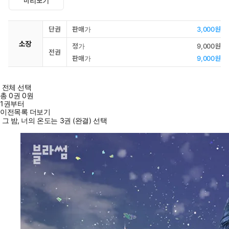
미리보기
단권
판매가
3,000원
소장
정가
9,000원
전권
판매가
9,000원
전체 선택
총
0
권
0원
1권부터
이전목록 더보기
그 밤, 너의 온도는 3권 (완결) 선택