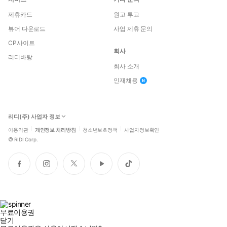
제휴카드
원고 투고
뷰어 다운로드
사업 제휴 문의
CP사이트
회사
리디바탕
회사 소개
인재채용
리디(주) 사업자 정보
이용약관
개인정보 처리방침
청소년보호정책
사업자정보확인
©
RIDI Corp.
페
인
트
유
틱
이
스
위
튜
톡
스
타
터
브
북
그
램
무료이용권
닫기