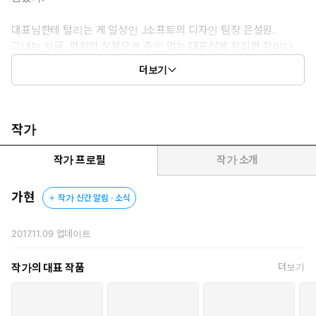
대표님한테 털리는 게 일상인 J소프트의 디자인 팀장 은설원.
그녀는 지금, 까치의 심정으로 주인 없는 대표실에 잠입한 참이다.
위기를 해결해 주신 천사님께 은혜를 갚기 위해서.
더보기
‘가장 가까운 곳에 붙이라고 했으니, 데스크 아래가 낫겠지?’
얼른 일을 해결하고 떠나려 데스크 아래로 기어드는데,
작가
이 새벽에 들릴 리 없는 구둣발 소리가 들려온다.
작가 프로필
작가 소개
“은 팀장, 거기서 안 나올 겁니까?”
가현
작가 신간 알림 · 소식
그 소리의 주인은 바로, 중국에 있어야 할 권정혁 대표 본인이었다!
2017.11.09
업데이트
“어디다 무슨 정보를 빼돌리는 겁니까? 손에 든 거 내놔요.”
작가의 대표 작품
더보기
하늘이 두 쪽 나도 지금 제 손에 든 게 그에게 넘어가면 안 된다.
그렇다고 스파이 누명을 쓸 수도 없는 절체절명의 상황.