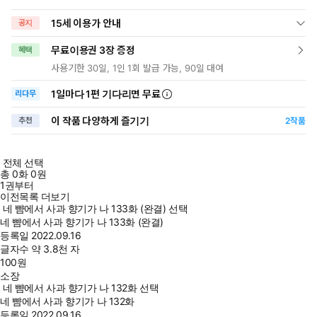
15세 이용가 안내
공지
무료이용권 3장 증정
혜택
사용기한 30일, 1인 1회 발급 가능, 90일 대여
1일
마다
1편 기다리면 무료
리다무
이 작품 다양하게 즐기기
추천
2
작품
전체 선택
총
0
화
0원
1권부터
이전목록 더보기
네 뺨에서 사과 향기가 나 133화 (완결) 선택
네 뺨에서 사과 향기가 나 133화 (완결)
등록일
2022.09.16
글자수
약 3.8천 자
100
원
소장
네 뺨에서 사과 향기가 나 132화 선택
네 뺨에서 사과 향기가 나 132화
등록일
2022.09.16