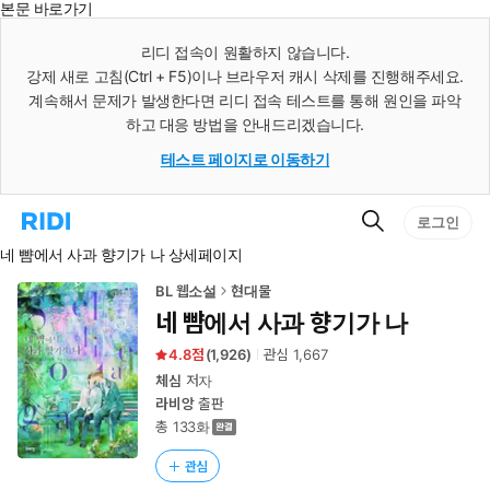
본문 바로가기
인
스
리디 접속이 원활하지 않습니다.
턴
강제 새로 고침(Ctrl + F5)이나 브라우저 캐시 삭제를 진행해주세요.
트
검
계속해서 문제가 발생한다면 리디 접속 테스트를 통해 원인을 파악
색
하고 대응 방법을 안내드리겠습니다.
테스트 페이지로 이동하기
검
리
로그인
색
디
네 뺨에서 사과 향기가 나 상세페이지
홈
으
로
BL 웹소설
현대물
이
네 뺨에서 사과 향기가 나
동
4.8
(
1,926
)
관심
1,667
체심
저자
라비앙
출판
총 133화
관심