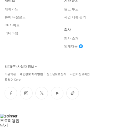
서비스
기타 문의
제휴카드
원고 투고
뷰어 다운로드
사업 제휴 문의
CP사이트
회사
리디바탕
회사 소개
인재채용
리디(주) 사업자 정보
이용약관
개인정보 처리방침
청소년보호정책
사업자정보확인
©
RIDI Corp.
페
인
트
유
틱
이
스
위
튜
톡
스
타
터
브
북
그
램
무료이용권
닫기