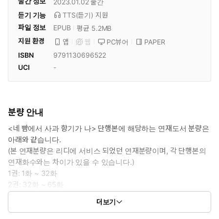
출간 정보
2023.01.02
출간
듣기 기능
TTS(듣기)
지원
파일 정보
EPUB
평균 5.2MB
지원 환경
PC뷰어
PAPER
앱
웹
ISBN
9791130696522
UCI
-
분량 안내
<네 뺨에서 사과 향기가 나> 단행본에 해당하는 연재도서 분량은
아래와 같습니다.
(본 연재분량은 리디에 서비스 되었던 연재분량이며, 각 단행본의
연재화수와는 차이가 있을 수 있습니다.)
1권: 1화 ~ 32화
2권: 32화 ~ 65화
3권: 65화 ~ 99화
더보기
4권: 100화 ~ 133화