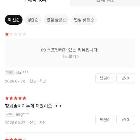
최신순
공감순
별점 높은순
별점 낮은순
스포일러가 있는 리뷰입니다.
리뷰 보기
kko***
댓글
0
0
2026.07.30
신고
차단
청게좋아하는데 재밌어요 ㅋㅋ
ang***
댓글
0
0
2026.06.27
신고
차단