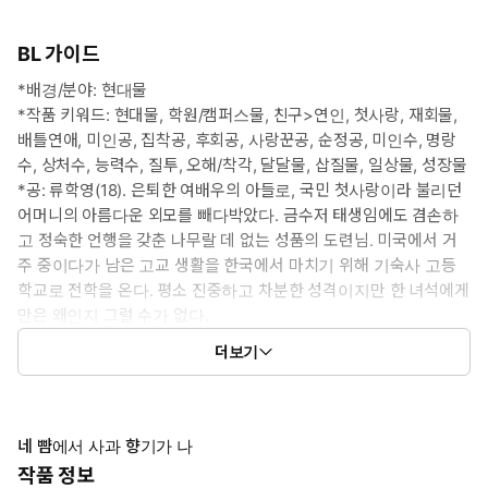
BL 가이드
*배경/분야: 현대물
*작품 키워드: 현대물, 학원/캠퍼스물, 친구>연인, 첫사랑, 재회물,
배틀연애, 미인공, 집착공, 후회공, 사랑꾼공, 순정공, 미인수, 명랑
수, 상처수, 능력수, 질투, 오해/착각, 달달물, 삽질물, 일상물, 성장물
*공: 류학영(18). 은퇴한 여배우의 아들로, 국민 첫사랑이라 불리던
어머니의 아름다운 외모를 빼다박았다. 금수저 태생임에도 겸손하
고 정숙한 언행을 갖춘 나무랄 데 없는 성품의 도련님. 미국에서 거
주 중이다가 남은 고교 생활을 한국에서 마치기 위해 기숙사 고등
학교로 전학을 온다. 평소 진중하고 차분한 성격이지만 한 녀석에게
만은 왜인지 그럴 수가 없다.
*수: 신유명(18). 우수한 성적에, 화려한 외모, 쾌활한 성격에 운동 신
더보기
경까지 갖춰 어딜 가든 요란하게 남들의 시선을 끄는 인기인. 이름
그대로 ‘유명’해질 수밖에 없는 존재감을 갖췄다. 그러나 어느 순간
인생은 꼬이기 시작하고 도무지 생각대로 되는 일이 없다. 겉으로
드러나지 않는 속앓이를 하고 있는 그에게 또 하나의 트러블, 전학
네 뺨에서 사과 향기가 나
생 류학영이 찾아온다.
작품 정보