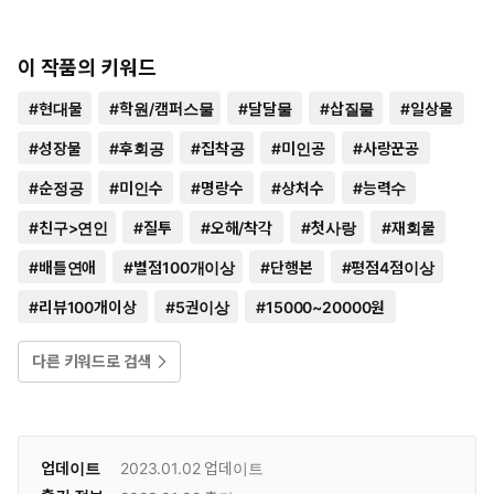
이 작품의 키워드
#
현대물
#
학원/캠퍼스물
#
달달물
#
삽질물
#
일상물
#
성장물
#
후회공
#
집착공
#
미인공
#
사랑꾼공
#
순정공
#
미인수
#
명랑수
#
상처수
#
능력수
#
친구>연인
#
질투
#
오해/착각
#
첫사랑
#
재회물
#
배틀연애
#
별점100개이상
#
단행본
#
평점4점이상
#
리뷰100개이상
#
5권이상
#
15000~20000원
다른 키워드로 검색
업데이트
2023.01.02
업데이트