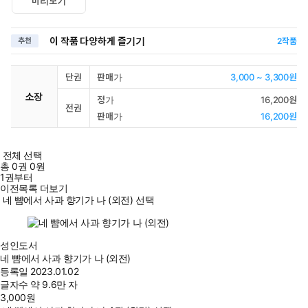
미리보기
이 작품 다양하게 즐기기
추천
2
작품
단권
판매가
3,000 ~ 3,300원
소장
정가
16,200원
전권
판매가
16,200원
전체 선택
총
0
권
0원
1권부터
이전목록 더보기
네 뺨에서 사과 향기가 나 (외전) 선택
성인도서
네 뺨에서 사과 향기가 나 (외전)
등록일
2023.01.02
글자수
약 9.6만 자
3,000
원