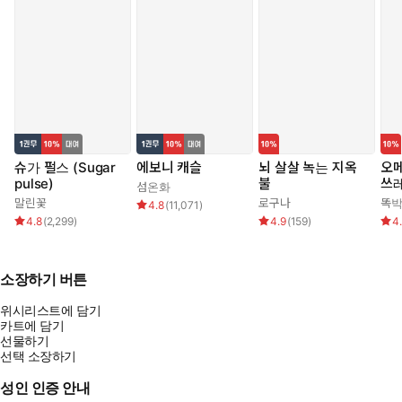
슈가 펄스 (Sugar
에보니 캐슬
뇌 살살 녹는 지옥
오메
pulse)
불
쓰
섬온화
말린꽃
로구나
똑
4.8
(
11,071
)
4.8
(
2,299
)
4.9
(
159
)
4
소장하기 버튼
위시리스트에 담기
카트에 담기
선물하기
선택 소장하기
성인 인증 안내