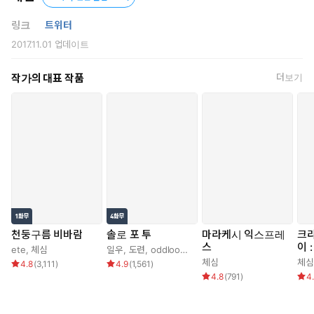
혹시 전학생이 이중인격은 아닌지 의심하던 어느 날.
지겹게도 싸워 대던 유명을 향해 전학생이 머뭇거리며 건넨 한마디.
링크
트위터
2017.11.01
업데이트
“너, 정말 날 기억 못 해?”
작가의 대표 작품
더보기
천둥구름 비바람
솔로 포 투
마라케시 익스프레
크라
스
이 
ete
,
체심
일우
,
도련
,
oddloop
,
체심
전
체심
체심
4.8
(
3,111
)
4.9
(
1,561
)
4.8
(
791
)
4