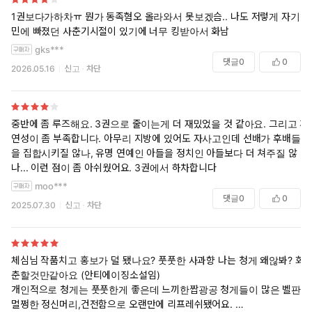
1권보다가하차ㅠ 뭔가 동족혐오 올라와서 못보겠슴.. 나도 저렇게 자기연
민에 빠졌던 사춘기시절이 있기에 너무 킹받아서 화남
gks***
댓글
0
0
2026.05.16
신고
차단
중반에 좀 루즈해요. 3권으로 줄이는게 더 재밌었을 것 같아요. 그리고 개
연성이 좀 부족합니다. 아무리 지방에 있어도 자사고인데 선배가 후배들
을 집합시키질 않나, 유명 연예인 아들을 정치인 아들보다 더 쳐주질 않
나... 이런 점이 좀 아쉬웠어요. 3권에서 하차합니다
moo***
댓글
0
0
2025.07.30
신고
차단
체심님 작품치고 홍보가 덜 됐나요? 풋풋한 사과향 나는 청게 왜않봐? 회
춘할것만같아요 (안티에이징소설임)
개인적으로 청게는 풋풋한게 좋은데 느끼한짭광공 청게들이 많은 벨판에
멀쩡한 정신머리,건전함으로 오랜만에 리프레쉬됐어요.