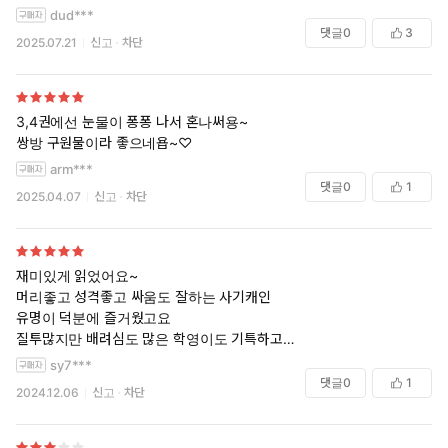
또 체심님 디어린데,디매모,솔로포투,최근작 마라캐시등 특유의 짝사랑
dud***
공 굉장히 좋아해서 짝사랑공 광인인 저에겐 딱이였어요 수는 헤테로에,
댓글
0
3
2025.07.21
신고
차단
만인에게 인기많고 안쓰러우면서도 모성애를 자극하는 아주 난놈임
근데 자사고학생들이 무슨 저렇게 위계질서가 있나요
이부분은 납득하기힘들었지만
둘의 서사가 탄탄하고 청게만의 풋풋함이있음
3,4권에선 눈물이 퐁퐁 나서 혼나써용~
하 ... 예쁘다 니네
쌍방 구원물이라 좋으네욥~♡
암튼 사회생활하는 외전 써주세요!!
arm***
댓글
0
1
2025.04.07
신고
차단
재미있게 읽었어요~
머리좋고 성격좋고 싸움도 잘하는 사기캐인
유명이 덕분에 즐거웠고요
질투많지만 배려심도 많은 학영이도 기특하고
청게라 성인이 된 외전에서야 역사가 쓰이지만
sy7***
요즘 씬의 범람이 힘든 저에겐 딱이었네요ㅋㅋ
댓글
0
1
2024.12.06
신고
차단