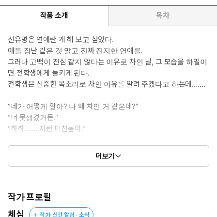
*이럴 때 보세요: 우정과 사랑, 성장통을 겪는 청춘들의 이야기가 보
고 싶을 때.
작품 소개
목차
*공감 글귀: "고작 그런 걸로 날 싫어해? 진짜 싫어할 이유를 만들어
줄까."
신유명은 연애란 게 해 보고 싶었다.
애들 장난 같은 것 말고 진짜 진지한 연애를.
그러나 고백이 진심 같지 않다는 이유로 차인 날, 그 모습을 하필이
면 전학생에게 들키게 된다.
전학생은 신중한 목소리로 차인 이유를 알려 주겠다고 하는데…….
“네가 어떻게 알아? 나 왜 차인 거 같은데?”
“너 못생겼거든.”
“하하……. 저런 미친놈이.”
유명은 그가 단번에 싫어진다.
더보기
이후로도 계속된 악연에 티격태격하는 두 사람.
유명이 갚아 주려 할수록 전학생도 지지 않고 사사건건 유명을 도발
해 대는데…….
모범적인 품행에 타인에게 배려심 넘치는 태도, 여기저기서 칭찬만
작가 프로필
들려오는 전학생이 왜 내게만 이럴까?
체심
작가 신간 알림 · 소식