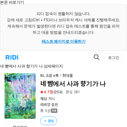
본문 바로가기
인
스
리디 접속이 원활하지 않습니다.
턴
강제 새로 고침(Ctrl + F5)이나 브라우저 캐시 삭제를 진행해주세요.
트
검
계속해서 문제가 발생한다면 리디 접속 테스트를 통해 원인을 파악
색
하고 대응 방법을 안내드리겠습니다.
테스트 페이지로 이동하기
검
리
로그인
색
디
네 뺨에서 사과 향기가 나 상세페이지
홈
으
로
BL 소설 e북
현대물
이
네 뺨에서 사과 향기가 나
동
4.7
(
253
)
관심
281
체심
저자
라비앙
출판
총 5권
관심