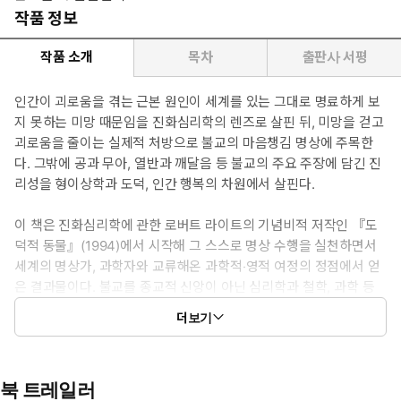
작품 정보
작품 소개
목차
출판사 서평
인간이 괴로움을 겪는 근본 원인이 세계를 있는 그대로 명료하게 보
지 못하는 미망 때문임을 진화심리학의 렌즈로 살핀 뒤, 미망을 걷고
괴로움을 줄이는 실제적 처방으로 불교의 마음챙김 명상에 주목한
다. 그밖에 공과 무아, 열반과 깨달음 등 불교의 주요 주장에 담긴 진
리성을 형이상학과 도덕, 인간 행복의 차원에서 살핀다.
이 책은 진화심리학에 관한 로버트 라이트의 기념비적 저작인 『도
덕적 동물』(1994)에서 시작해 그 스스로 명상 수행을 실천하면서
세계의 명상가, 과학자와 교류해온 과학적‧영적 여정의 정점에서 얻
은 결과물이다. 불교를 종교적 신앙이 아닌 심리학과 철학, 과학 등
합리적 탐구의 대상으로 접근하려는 이, 명상이 어떻게 우리를 삶의
더보기
미망과 고통에서 구할 수 있는지, 또 어떻게 우리를 조금 더 행복하
고 조금 더 좋은 사람으로 만들 수 있는지 궁금한 이를 위한 책이다.
북 트레일러