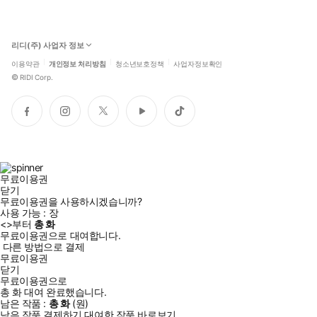
리디(주) 사업자 정보
이용약관
개인정보 처리방침
청소년보호정책
사업자정보확인
©
RIDI Corp.
페
인
트
유
틱
이
스
위
튜
톡
스
타
터
브
북
그
램
무료이용권
닫기
무료이용권을 사용하시겠습니까?
사용 가능 :
장
<
>부터
총
화
무료이용권으로 대여합니다.
다른 방법으로 결제
무료이용권
닫기
무료이용권으로
총
화
대여 완료했습니다.
남은 작품 :
총
화
(
원)
남은 작품 결제하기
대여한 작품 바로보기