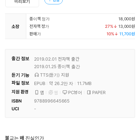
미리보기
종이책 정가
18,000원
소장
전자책 정가
27
%↓
13,000원
판매가
10
%↓
11,700원
출간 정보
2019.02.01
전자책 출간
2019.01.25
종이책 출간
듣기 기능
TTS(듣기)
지원
파일 정보
EPUB
약 26.2만 자
11.7MB
지원 환경
PC뷰어
PAPER
앱
웹
ISBN
9788996645665
UCI
-
불교는 왜 진실인가