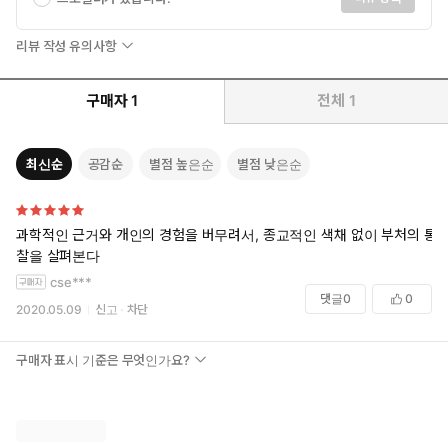
리뷰 작성 유의사항
구매자
1
전체
1
최신순
공감순
별점 높은순
별점 낮은순
과학적인 근거와 개인의 경험을 버무려서, 종교적인 색채 없이 부처의 통
찰을 살펴본다
cse***
댓글
0
0
2020.05.09
신고
차단
구매자 표시 기준은 무엇인가요?