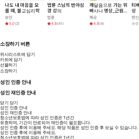
나도 내 마음을 모
법륜 스님의 반야심
깨달음으로 가는 위
티베
를 때, 불교심리학
경 강의
빠사나 명상_근원에
상
서 전체를 통째로
보만
법륜
해공
텐진
보라
5.0
(
2
)
4.8
(
41
)
4.8
(
4
)
0
소장하기 버튼
위시리스트에 담기
카트에 담기
선물하기
소장하기
성인 인증 안내
성인 재인증 안내
닫기
닫기
성인 인증 안내
성인 재인증 안내
청소년보호법에 따라 성인 인증은 1년간
유효하며, 기간이 만료되어 재인증이 필요합니다.
성인 인증 후에 이용해 주세요.
해당 작품은 성인 인증 후 보실 수 있습니다.
성인 인증 후에 이용해 주세요.
청소년보호법에 따라 성인 인증은 1년간