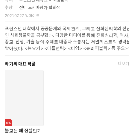
수상
전미 도서비평가 협회상
2021.07.27
업데이트
프린스턴 대학에서 공공문제와 국제관계, 그리고 진화심리학의 전신
인 사회생물학을 공부했다. 다양한 미디어를 통해 진화심리학, 역사,
종교, 전쟁, 기술 등의 주제로 대중과 소통하는 저널리스트의 경력을
쌓아왔다. <뉴요커> <애틀랜틱> <타임> <뉴리퍼블릭> 등 주요 잡
지에 칼럼을 기고했으며 <사이언스> 기자로 근무하며 쓴 과학, 기
술, 철학에 대한 칼럼으로 ‘미국 잡지상’을 수상했다. 첫 번째 저서인
작가의 대표 작품
더보기
『세 과학자와 그들의 신』(1989)이 ‘전미 도서비평가 협회상’을 수
상하며 주목받는 저술가로 부상했다. 그의 두 번째 책 『도덕적 동
물』(1994)은 12개 국어로 번역되면서 진화심리학을 대표하는 지
식인으로 자리를 굳혔다. 그 밖에 『넌제로』(2001) 『신의 진화』
(2009) 등의 저서가 있다. 펜실베이니아 대학 심리학부와 프린스턴
대학 종교학부에서 가르쳤으며 프린스턴 대학에서는 <불교와 현대
심리학Buddhism and Modern Psychology>이라는 일련의 온라
인 강의를 진행한 바 있다(코세라와 유튜브에서 시청 가능). 또 정치,
세계문제, 철학, 과학 등의 주제를 다루는 비디오 블로그 <블로깅헤
드Bloggingheads.tv>를 운영하고 있다. 현재 뉴욕에 있는 유니언
불교는 왜 진실인가
신학대학의 과학 및 종교 객원교수이며 뉴저지 주 프린스턴에서 아