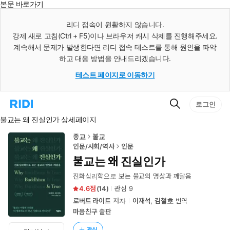
본문 바로가기
인
스
리디 접속이 원활하지 않습니다.
턴
강제 새로 고침(Ctrl + F5)이나 브라우저 캐시 삭제를 진행해주세요.
트
검
계속해서 문제가 발생한다면 리디 접속 테스트를 통해 원인을 파악
색
하고 대응 방법을 안내드리겠습니다.
테스트 페이지로 이동하기
검
리
로그인
색
디
불교는 왜 진실인가 상세페이지
홈
으
로
종교
불교
이
인문/사회/역사
인문
동
불교는 왜 진실인가
진화심리학으로 보는 불교의 명상과 깨달음
4.6
(
14
)
관심
9
로버트 라이트
저자
이재석
,
김철호
번역
마음친구
출판
관심