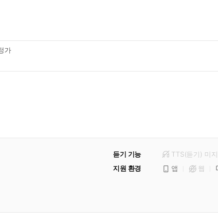
정가
듣기 기능
TTS(듣기)
미
지
지원 환경
앱
웹