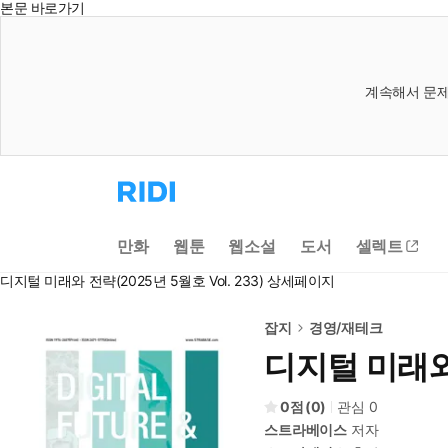
본문 바로가기
계속해서 문제
리
디
홈
으
만화
웹툰
웹소설
도서
셀렉트
로
이
디지털 미래와 전략(2025년 5월호 Vol. 233) 상세페이지
동
잡지
경영/재테크
디지털 미래와 
0
(
0
)
관심
0
스트라베이스
저자