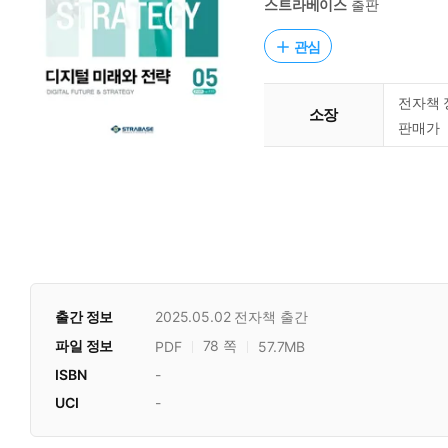
스트라베이스
출판
관심
전자책 
소장
판매가
출간 정보
2025.05.02
전자책 출간
파일 정보
78 쪽
PDF
57.7MB
ISBN
-
UCI
-