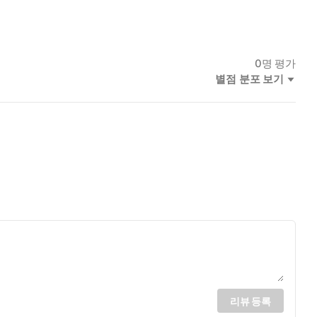
0
명 평가
별점 분포 보기
리뷰 등록