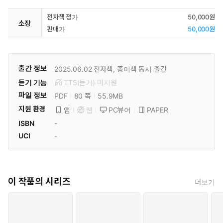
전자책 정가
50,000원
소장
판매가
50,000원
출간 정보
2025.06.02
전자책, 종이책 동시 출간
듣기 기능
TTS(듣기)
미
지원
파일 정보
PDF
55.9MB
80 쪽
지원 환경
PC뷰어
PAPER
앱
웹
ISBN
-
UCI
-
이 작품의 시리즈
더보기