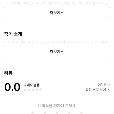
과 시장 파급력을 기준으로 엄선한 산업별, 기업별, 지역별 최신 트
렌드와 핫이슈를 제공하는 월간 디지털산업 동향분석 전문 매거진
더보기
입니다.
작가 소개
디지털 미래와 전략의 집필진은 정부출연연구소와 국내외 컨설팅·
리서치 업체 출신들로 구성된 디지털 산업 전문 최정예 애널리스
더보기
트들입니다.
리뷰
0.0
0
명 평가
구매자 별점
별점 분포 보기
이 작품을 평가해 주세요!