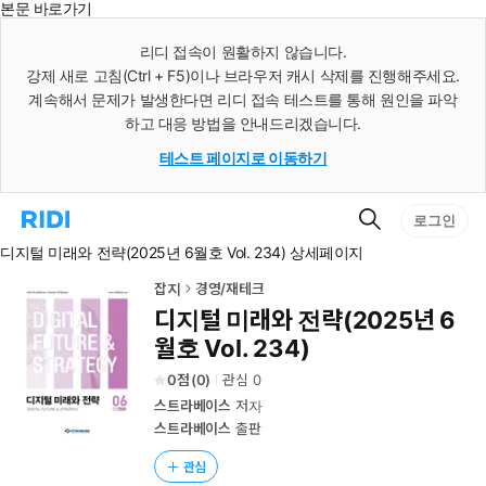
본문 바로가기
인
스
리디 접속이 원활하지 않습니다.
턴
강제 새로 고침(Ctrl + F5)이나 브라우저 캐시 삭제를 진행해주세요.
트
검
계속해서 문제가 발생한다면 리디 접속 테스트를 통해 원인을 파악
색
하고 대응 방법을 안내드리겠습니다.
테스트 페이지로 이동하기
검
리
로그인
색
디
디지털 미래와 전략(2025년 6월호 Vol. 234) 상세페이지
홈
으
로
잡지
경영/재테크
이
디지털 미래와 전략(2025년 6
동
월호 Vol. 234)
0
(
0
)
관심
0
스트라베이스
저자
스트라베이스
출판
관심