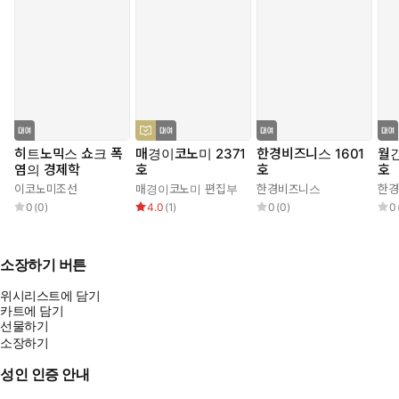
히트노믹스 쇼크 폭
매경이코노미 2371
한경비즈니스 1601
월간
염의 경제학
호
호
호
이코노미조선
매경이코노미 편집부
한경비즈니스
한경
0
(
0
)
4.0
(
1
)
0
(
0
)
0
소장하기 버튼
위시리스트에 담기
카트에 담기
선물하기
소장하기
성인 인증 안내