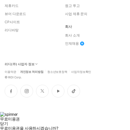
제휴카드
원고 투고
뷰어 다운로드
사업 제휴 문의
CP사이트
회사
리디바탕
회사 소개
인재채용
리디(주) 사업자 정보
이용약관
개인정보 처리방침
청소년보호정책
사업자정보확인
©
RIDI Corp.
페
인
트
유
틱
이
스
위
튜
톡
스
타
터
브
북
그
램
무료이용권
닫기
무료이용권을 사용하시겠습니까?