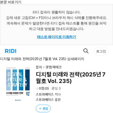
본문 바로가기
인
스
리디 접속이 원활하지 않습니다.
턴
강제 새로 고침(Ctrl + F5)이나 브라우저 캐시 삭제를 진행해주세요.
트
검
계속해서 문제가 발생한다면 리디 접속 테스트를 통해 원인을 파악
색
하고 대응 방법을 안내드리겠습니다.
테스트 페이지로 이동하기
검
리
로그인
색
디
디지털 미래와 전략(2025년 7월호 Vol. 235) 상세페이지
홈
으
로
잡지
경영/재테크
이
디지털 미래와 전략(2025년 7
동
월호 Vol. 235)
0
(
0
)
관심
0
스트라베이스
저자
스트라베이스
출판
관심