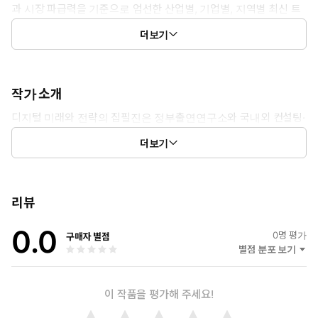
과 시장 파급력을 기준으로 엄선한 산업별, 기업별, 지역별 최신 트
렌드와 핫이슈를 제공하는 월간 디지털산업 동향분석 전문 매거진
더보기
입니다.
작가 소개
디지털 미래와 전략의 집필진은 정부출연연구소와 국내외 컨설팅·
리서치 업체 출신들로 구성된 디지털 산업 전문 최정예 애널리스
더보기
트들입니다.
리뷰
0.0
0
명 평가
구매자 별점
별점 분포 보기
이 작품을 평가해 주세요!