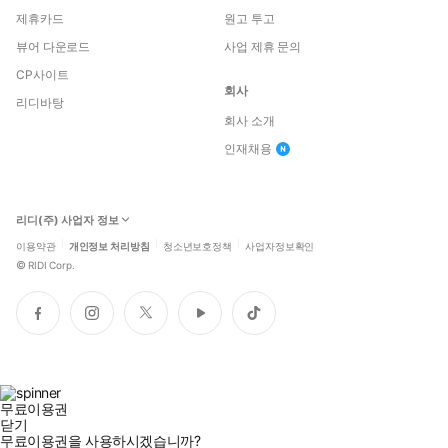
제휴카드
원고 투고
뷰어 다운로드
사업 제휴 문의
CP사이트
회사
리디바탕
회사 소개
인재채용
리디(주) 사업자 정보
이용약관
개인정보 처리방침
청소년보호정책
사업자정보확인
©
RIDI Corp.
페
인
트
유
틱
이
스
위
튜
톡
스
타
터
브
북
그
램
무료이용권
닫기
무료이용권을 사용하시겠습니까?