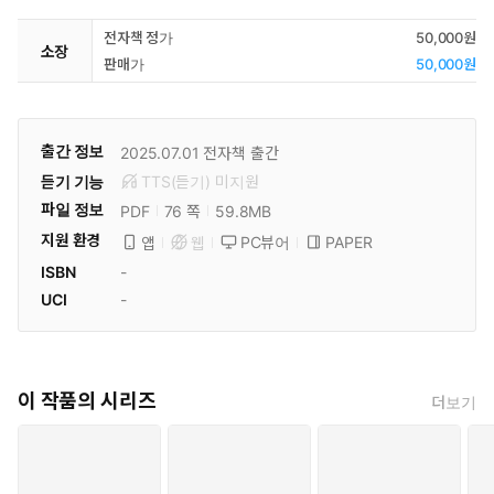
전자책 정가
50,000원
소장
판매가
50,000원
출간 정보
2025.07.01
전자책 출간
듣기 기능
TTS(듣기)
미
지원
파일 정보
PDF
59.8MB
76 쪽
지원 환경
PC뷰어
PAPER
앱
웹
ISBN
-
UCI
-
이 작품의 시리즈
더보기