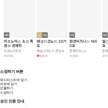
히트노믹스 쇼크 폭
매경이코노미 2371
한경비즈니스 160
월간
염의 경제학
호
0호
호
이코노미조선
매경이코노미 편집부
한경비즈니스
한경
0
(
0
)
4.0
(
1
)
0
(
0
)
0
소장하기 버튼
위시리스트에 담기
카트에 담기
선물하기
소장하기
성인 인증 안내