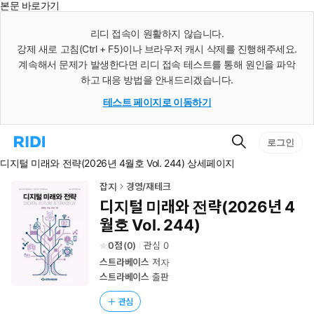
본문 바로가기
인
스
리디 접속이 원활하지 않습니다.
턴
강제 새로 고침(Ctrl + F5)이나 브라우저 캐시 삭제를 진행해주세요.
트
검
계속해서 문제가 발생한다면 리디 접속 테스트를 통해 원인을 파악
색
하고 대응 방법을 안내드리겠습니다.
테스트 페이지로 이동하기
검
리
로그인
색
디
디지털 미래와 전략(2026년 4월호 Vol. 244) 상세페이지
홈
으
로
잡지
경영/재테크
이
디지털 미래와 전략(2026년 4
동
월호 Vol. 244)
0
(
0
)
관심
0
스트라베이스
저자
스트라베이스
출판
관심