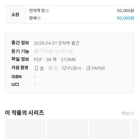
전자책 정가
50,000원
소장
판매가
50,000원
출간 정보
2026.04.01
전자책 출간
듣기 기능
TTS(듣기)
미
지원
파일 정보
PDF
57.9MB
94 쪽
지원 환경
PC뷰어
PAPER
앱
웹
ISBN
-
UCI
-
이 작품의 시리즈
더보기