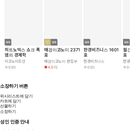
히트노믹스 쇼크 폭
매경이코노미 2371
한경비즈니스 1601
월간
염의 경제학
호
호
호
이코노미조선
매경이코노미 편집부
한경비즈니스
한경
0
(
0
)
4.0
(
1
)
0
(
0
)
0
소장하기 버튼
위시리스트에 담기
카트에 담기
선물하기
소장하기
성인 인증 안내