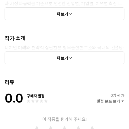
과 시장 파급력을 기준으로 엄선한 산업별, 기업별, 지역별 최신 트
렌드와 핫이슈를 제공하는 월간 디지털산업 동향분석 전문 매거진
더보기
입니다.
작가 소개
디지털 미래와 전략의 집필진은 정부출연연구소와 국내외 컨설팅·
리서치 업체 출신들로 구성된 디지털 산업 전문 최정예 애널리스
더보기
트들입니다.
리뷰
0.0
0
명 평가
구매자 별점
별점 분포 보기
이 작품을 평가해 주세요!