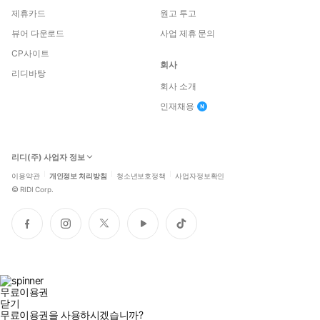
제휴카드
원고 투고
뷰어 다운로드
사업 제휴 문의
CP사이트
회사
리디바탕
회사 소개
인재채용
리디(주) 사업자 정보
이용약관
개인정보 처리방침
청소년보호정책
사업자정보확인
©
RIDI Corp.
페
인
트
유
틱
이
스
위
튜
톡
스
타
터
브
북
그
램
무료이용권
닫기
무료이용권을 사용하시겠습니까?